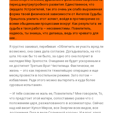
период внутриутробного развития. Единственное, что
смущало Устроителей, так это очень уж слабо выраженная
форма твоей физической зависимости от Ангелов Судьбы.
Пришлось усилить этот аспект, войдя в противоречие со
всеми обыденными процессами вокруг. Как результата: ее
судьба и твоя работа — несовместимы. Повелитель,
надеюсь, ты знаешь, что делаешь, ведь это чревато для
нее…
Я грустно закивал, перебивая: «Облегчить ее участь вряд ли
возможно, она сама дала согласие. Догадывалась, на что
шла. Но как бы то ни было, за одно это она получит в
наследие Мир Зрелости. Очищение ее будет ускоренным и
не достигнет Третьих Врат Чистилища. Фактически, ее
жизнь — это как перенести тяжелейшую операцию и еще
месяц провести в постельном режиме. Зато потом —
избавление. Ради этого можно вытерпеть и куда более
суровые испытания».
— И тебе совсем не жаль ее, Повелитель? Мне говорили, То,
что предстоит этой матери, сопоставимо разве что с
положением царя, разжалованного в ассенизаторы. Сейчас
над ней висит Купол Миров, все Энергии всех видов, все
достижения Духа в виде Солнечной короны. И вдруг: хлюп