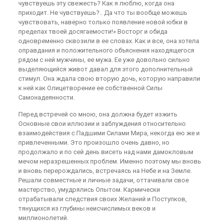
чувствуешь эту свежесть? Как я люблю, когда она
приходит. Не чувствуешь?.. Да что ты вообще можешь
чувствовать, наверно только появление новой юбки в
пределах твоей досягаемости!» Восторг и обида
одновременно сквозили в ее словах. Как и все, она хотела
оправдания и положительного объяснения находящегося
рядом с ней мужчины, ее мужа. Ее уже довольно сильно
выделяющийся живот давал для этого дополнительный
стимул. Она ждала свою вторую дочь, которую направили
к ней как Олицетворение ее собственной Силы
Самонадеянности.
Перед встречей со мною, она должна будет изжить
Основные свои иллюзии и заблуждения относительно
взаимодействия с Падшими Силами Мира, некогда ею же и
привлеченными. Это произошло очень давно, но
продолжало и по сей день висеть над нами дамокловым
мечом неразрешенных проблем. Именно поэтому мы вновь
и вновь перерождались, встречаясь на Небе и на Земле.
Решали совместные и личные задачи, оттачивали свое
мастерство, умудрялись Опытом. Кармически
отрабатывали следствия своих Желаний и Поступков,
тянущихся из глубины неисчислимых веков и
миллионолетий.