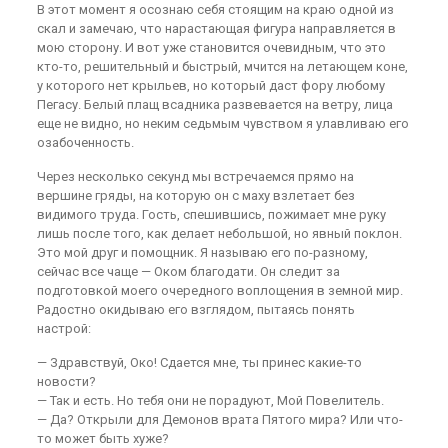
В этот момент я осознаю себя стоящим на краю одной из
скал и замечаю, что нарастающая фигура направляется в
мою сторону. И вот уже становится очевидным, что это
кто-то, решительный и быстрый, мчится на летающем коне,
у которого нет крыльев, но который даст фору любому
Пегасу. Белый плащ всадника развевается на ветру, лица
еще не видно, но неким седьмым чувством я улавливаю его
озабоченность.
Через несколько секунд мы встречаемся прямо на
вершине гряды, на которую он с маху взлетает без
видимого труда. Гость, спешившись, пожимает мне руку
лишь после того, как делает небольшой, но явный поклон.
Это мой друг и помощник. Я называю его по-разному,
сейчас все чаще — Оком благодати. Он следит за
подготовкой моего очередного воплощения в земной мир.
Радостно окидываю его взглядом, пытаясь понять
настрой:
— Здравствуй, Око! Сдается мне, ты принес какие-то
новости?
— Так и есть. Но тебя они не порадуют, Мой Повелитель.
— Да? Открыли для Демонов врата Пятого мира? Или что-
то может быть хуже?