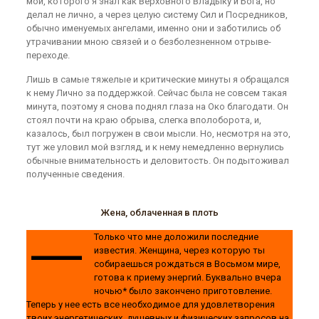
мой, которого я знал как Верховного Владыку и Бога, но
делал не лично, а через целую систему Сил и Посредников,
обычно именуемых ангелами, именно они и заботились об
утрачивании мною связей и о безболезненном отрыве-
переходе.
Лишь в самые тяжелые и критические минуты я обращался
к нему Лично за поддержкой. Сейчас была не совсем такая
минута, поэтому я снова поднял глаза на Око благодати. Он
стоял почти на краю обрыва, слегка вполоборота, и,
казалось, был погружен в свои мысли. Но, несмотря на это,
тут же уловил мой взгляд, и к нему немедленно вернулись
обычные внимательность и деловитость. Он подытоживал
полученные сведения.
Жена, облаченная в плоть
—
Только что мне доложили последние
известия. Женщина, через которую ты
собираешься рождаться в Восьмом мире,
готова к приему энергий. Буквально вчера
ночью* было закончено приготовление.
Теперь у нее есть все необходимое для удовлетворения
твоих энергетических, душевных и физических запросов на