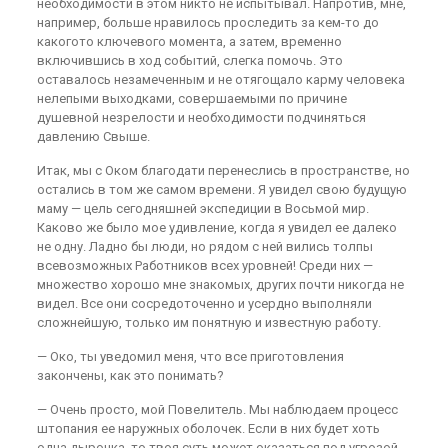
необходимости в этом никто не испытывал. Напротив, мне,
например, больше нравилось проследить за кем-то до
какогото ключевого момента, а затем, временно
включившись в ход событий, слегка помочь. Это
оставалось незамеченным и не отягощало карму человека
нелепыми выходками, совершаемыми по причине
душевной незрелости и необходимости подчиняться
давлению Свыше.
Итак, мы с Оком благодати перенеслись в пространстве, но
остались в том же самом времени. Я увидел свою будущую
маму — цель сегодняшней экспедиции в Восьмой мир.
Каково же было мое удивление, когда я увидел ее далеко
не одну. Ладно бы люди, но рядом с ней вились толпы
всевозможных Работников всех уровней! Среди них —
множество хорошо мне знакомых, других почти никогда не
видел. Все они сосредоточенно и усердно выполняли
сложнейшую, только им понятную и известную работу.
— Око, ты уведомил меня, что все приготовления
закончены, как это понимать?
— Очень просто, мой Повелитель. Мы наблюдаем процесс
штопания ее наружных оболочек. Если в них будет хоть
одна дырочка, то твоя суть может оказаться под угрозой