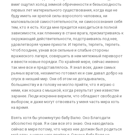
вмиг ощутил холод земной обреченности и безысходность
первых лет материального существования, когда еще не
буду иметь ни зрелой силы взрослого человека, ни
маломальской самостоятельности, ни самоосознания себя
тем, кто я есть. Когда мне придется находиться в полной
зависимости, как пленнику в стане врага, присматриваясь к
окружающей действительности, подстраиваясь под нее,
удовлетворяя чужие прихоти. И терпеть, терпеть, терпеть.
Чтоб позднее, узнав все сильные и слабые стороны
вражеского лагеря, совершить в нем мятежный переворот
и ввести новые порядки. По крайней мере, сейчас именно
так мне все и представлялось. Я знал всех, даже самых
рьяных врагов, незаметно готовил их и сам давал добро на
спуск в низший мир. Они об этом не догадывались,
большинству и в голову не могло прийти, что я играю с
ними, как кошка с мышкой, когда результат уже известен
заранее. Люди искренне верили, что обладают свободой и
выбором, и даже могут отвоевать у меня часть мира хоть
на время.
Взять хотя бы упомянутую бабу Валю. Око Благодати
абсолютно прав. Я и сам все это знаю. Она находилась
сейчас в мире потому, что через нее должен был родиться
мой отец, а через него прийти я. Однако баба Валя не