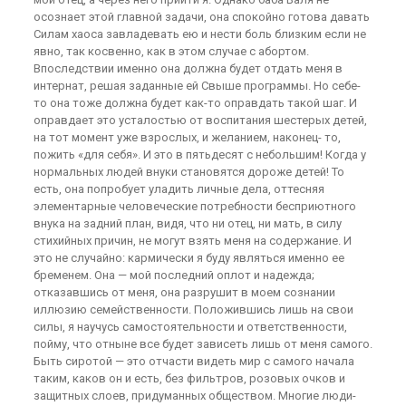
осознает этой главной задачи, она спокойно готова давать
Силам хаоса завладевать ею и нести боль близким если не
явно, так косвенно, как в этом случае с абортом.
Впоследствии именно она должна будет отдать меня в
интернат, решая заданные ей Свыше программы. Но себе-
то она тоже должна будет как-то оправдать такой шаг. И
оправдает это усталостью от воспитания шестерых детей,
на тот момент уже взрослых, и желанием, наконец- то,
пожить «для себя». И это в пятьдесят с небольшим! Когда у
нормальных людей внуки становятся дороже детей! То
есть, она попробует уладить личные дела, оттесняя
элементарные человеческие потребности бесприютного
внука на задний план, видя, что ни отец, ни мать, в силу
стихийных причин, не могут взять меня на содержание. И
это не случайно: кармически я буду являться именно ее
бременем. Она — мой последний оплот и надежда;
отказавшись от меня, она разрушит в моем сознании
иллюзию семейственности. Положившись лишь на свои
силы, я научусь самостоятельности и ответственности,
пойму, что отныне все будет зависеть лишь от меня самого.
Быть сиротой — это отчасти видеть мир с самого начала
таким, каков он и есть, без фильтров, розовых очков и
защитных слоев, придуманных обществом. Многие люди-