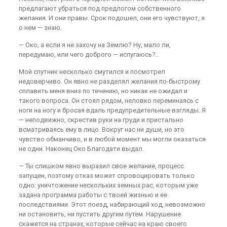
предлагают убраться под предлогом собственного
желания. И они правы. Срок подошел, они его чувствуют, я
о нем — знаю.
— Око, а если я не захочу на Землю? Ну, мало ли,
передумаю, или чего доброго — испугаюсь?..
Мой спутник несколько смутился и посмотрел
недоверчиво. Он явно не разделял желания по-быстрому
сплавить меня вниз по течению, но никак не ожидал и
такого вопроса. Он стоял рядом, неловко переминаясь с
ноги на ногу и бросая вдаль предупредительные взгляды. Я
— неподвижно, скрестив руки на груди и пристально
всматриваясь ему в лицо. Вокруг нас ни души, но это
чувство обманчиво, и в любой момент мы могли оказаться
не одни. Наконец Око Благодати выдал.
— Ты слишком явно выразил свое желание, процесс
запущен, поэтому отказ может спровоцировать только
одно: уничтожение нескольких земных рас, которым уже
задана программа работы с твоей жизнью и ее
последствиями. Этот поезд, набирающий ход, невозможно
ни остановить, ни пустить другим путем. Нарушение
скажется на странах, которые сейчас на краю своего