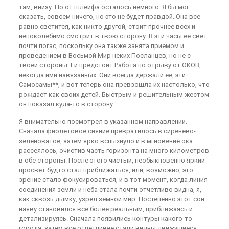
там, внизу. Но от шлейфа осталось немного. Я бы мог
сказать, совсем ничего, но это не будет правдой. Она все
равно светится, как никто другой, стоит прочнее всех и
непоколебимо смотрит в твою сторону. В эти часы ее свет
почти погас, поскольку она также занята приемом и
проведением в Восьмой Мир неких Посланцев, но не с
твоей стороны. Ей предстоит Работа по отрыву от ОКОВ,
некогда ими навязанных. Они всегда держали ее, эти
Самосамы**, и вот теперь она превзошла их настолько, что
рождает как своих детей. Быстрым и решительным жестом
он показал куда-то в сторону.
Я внимательно посмотрел в указанном направлении.
Сначала фиолетовое сияние превратилось в сиренево-
зеленоватое, затем ярко вспыхнуло и в мгновение ока
рассеялось, очистив часть горизонта на много километров
в обе стороны. После этого чистый, необыкновенно яркий
просвет будто стал приближаться, или, возможно, это
зрение стало фокусироваться, и в тот момент, когда линия
соединения земли и неба стала почти отчетливо видна, я,
как сквозь дымку, узрел земной мир. Постепенно этот сон
наяву становился все более реальным, приближаясь и
детализируясь. Сначала появились контуры какого-то
города, затем все отчетливее стали видны движущиеся