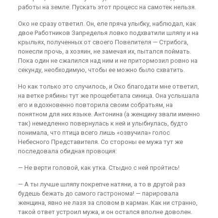
работы на земле. Пускать этот процесс на самотек нельзя.
Око не сразу ответил. Он, еле пряча улыбку, наблюдал, как
двое Работников Запределья ловко подхватили шляпу и на
крыльях, полученных от своего Повелителя — Стрибога,
понесли прочь, а хозяин, не замечая их, пытался поймать.
Пока один не сжалился над ним и не притормозил ровно на
секунду, необходимую, чтобы ее можно было схватить.
Но как только это случилось, и Око благодати мне ответил,
на ветке рябины тут же прощебетала синица. Она услышала
его и вдохновенно повторила своим собратьям, на
понятном для них языке. Антонина (а женщину звали именно
так) немедленно повернулась к ней и улыбнулась, будто
понимала, что птица всего лишь «озвучила» голос
Небесного Представителя. Со стороны ее мужа тут же
последовала обидная провоция:
— Не верти головой, как утка. Стыдно с ней пройтись!
— А ты лучше шляпу покрепче натяни, а то в другой раз
будешь бежать до с
а
мого гастронома! — парировала
женщина, явно не лазя за словом в карман. Как ни странно,
такой ответ устроил мужа, и он остался вполне доволен.