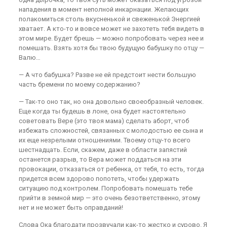
нападения в момент неполной инкарнации. Желающих
полакомиться столь вкусненькой и свеженькой Энергией
хватает. А кто-то и вовсе может не захотеть тебя видеть в
этом мире. Будет брешь — можно попробовать через нее и
помешать. Взять хотя бы твою будущую бабушку по отцу —
Валю…
— А что бабушка? Разве не ей предстоит нести большую
часть бремени по моему содержанию?
— Так-то оно так, но она довольно своеобразный человек.
Еще когда ты будешь в лоне, она будет настоятельно
советовать Вере (это твоя мама) сделать аборт, чтоб
избежать сложностей, связанных с молодостью ее сына и
их еще незрелыми отношениями. Твоему отцу-то всего
шестнадцать. Если, скажем, даже в области запястий
останется разрыв, то Вера может поддаться на эти
провокации, отказаться от ребенка, от тебя, то есть, тогда
придется всем здорово попотеть, чтобы удержать
ситуацию под контролем. Попробовать помешать тебе
прийти в земной мир — это очень безответственно, этому
нет и не может быть оправданий!
Слова Ока благодати прозвучали как-то жестко и сурово. Я