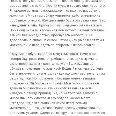
По ее ответу становилось понятно, что она превосходно
осведомлена о наклонностях мужа и трезво оценивает его.
Я перевел взгляд на продавщицу, только что названную
«костями». Мяса там обнаруживалось действительно не
особенно-то много. Женщина явно была остра на язык. Это
и не удивительно. Другого от лучшей ученицы я и не ждал.
Но не слишком ли я проникся моментом? На меня повеяло
земной безысходностью, проснулась жалость. Она
добровольно билась в семейных узах, как рыба в сетях, а я
мог спокойно наблюдать со стороны и не помогал ей.
Вдруг меня обуял какой-то минутный азарт. Ничего не
говоря Оку, решительно приблизился сзади к мужчине,
склонился над ним и шепнул на ухо: «Если будешь её
обижать, получишь по заднице!» Бедный мужчина, должно
быть, переменился в лице, так как идущие навстречу тут же
отшатнулись. Но промолчал, больше ничем не выдав
потрясения. Он был еще сильный. Мой голос и слова он
должен был воспринимать как собственные мысли,
неведомо откуда пришедшие, но на этот раз я вложил
много личного чувства, и его обдало жаром моего
негодования, а это было как нечто необъяснимо
мистическое, — то, что называют беспричинной паникой
или тихим ужасом. Сделав еще пару шагов, он остановился