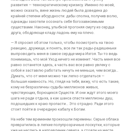
развития — технократическому кризису. Именно по моей,
можно сказать, вине жизнь людей была доведена до
крайней степени абсурдности: дабы сполна, получив волю,
однажды захотели осознать себя богозависимыми
существами. Наконец, улыбкой прогоняя смуту из сердца
друга, ободряюще кладу ладонь ему на плечо.
— Я спросил об этом только, чтобы посмотреть на твою
реакцию, дружище, и понять, все ли так рады-радешеньки
выпроводить меня в самое сердце мира Изгоя. Ты-то ведь
понимаешь, что мой Уход ничего не изменит. Часть меня все
равно останется здесь, а часть вас все равно увлеку с
собой и заставлю работать ничуть не меньше, чем всегда…
Думать, что от меня можно так легко отделаться —
большая наивность. Но, глядя на тебя, вижу, что есть такие,
кому не безразличны судьбы миллионов живых,
чувствующих, борющихся Существ. И они ждут этого моего
шага не ради отдыха, а как шанса спасти миллионы душ,
подошедших к краю пропасти… Это отрадно. Ради этого
стоит пойти в очередную кабалу к Богам.
На небе тем временем произошли перемены. Серые облака
превратились в легкие полупрозрачные лоскутки, которые
уже не неслись в направлении севера, а стояли на месте,