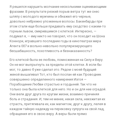
Я решился нарушить молчание несколькими оценивающими
фразами. В результате резкий порыв ветра тут же снес
шляпу с молодого мужчины и обнажил его черные,
довольно небрежно уложенные волосы. Бакенбарды при
этом стали еще больше придавать ему сходство с каким-то
горным львом, смирившимся с клеткой. Интересно, —
подумал я, — ему никто не говорил, что он походит на Шона
Коннори, игравшего последние годы в кинотеатрах мира
Агента 007 и вольно-невольно популяризирующего
бесшабашность, похотливость и безнаказанность?
Его клеткой была ее любовь, помноженная на Силу и Веру.
Он не мог выпрыгнуть за пределы этой клетки. А если бы
мог, то давно б уже сделал это. Рядом с моей будущей
женой вышагивал Тот, кто был послан ей как Проводник
совершенно определенного намерения Изгоя —
Порабощение Любви страстью и гордыней. Так что не
только она была клеткой для него. Но и он для нее оградой.
Они вели друг друга по кругам жизни, взаимно причиняя
боль и страдания. И, тем не менее, некая сила, неизжитая их
страсть, притягивала их, как магнитом, друг к другу, лелея в
каждом тайную надежду на перековку супруга на свой лад,
обращения его в свою веру. А веры были прямо