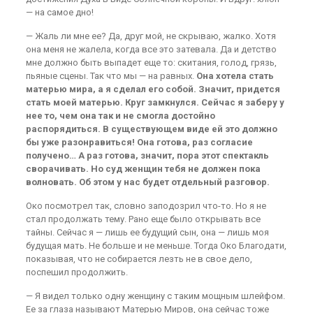
— на самое дно!
— Жаль ли мне ее? Да, друг мой, не скрываю, жалко. Хотя
она меня не жалела, когда все это затевала. Да и детство
мне должно быть выпадет еще то: скитания, голод, грязь,
пьяные сцены. Так что мы — на равных.
Она хотела стать
матерью мира, а я сделал его собой. Значит, придется
стать моей матерью. Круг замкнулся. Сейчас я заберу у
нее то, чем она так и не смогла достойно
распорядиться. В существующем виде ей это должно
бы уже разонравиться! Она готова, раз согласие
получено… А раз готова, значит, пора этот спектакль
сворачивать. Но суд женщин тебя не должен пока
волновать. Об этом у нас будет отдельный разговор.
Око посмотрел так, словно заподозрил что-то. Но я не
стал продолжать тему. Рано еще было открывать все
тайны. Сейчас я — лишь ее будущий сын, она — лишь моя
будущая мать. Не больше и не меньше. Тогда Око Благодати,
показывая, что не собирается лезть не в свое дело,
поспешил продолжить.
— Я видел только одну женщину с таким мощным шлейфом.
Ее за глаза называют Матерью Миров, она сейчас тоже