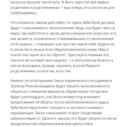
пророки прошли такой путь. А быть сиротой при живых
родителях и родственниках — еще хлеще, это школа не для
слабонервных.
Что касается «жизни для себя», то здесь баба Валя должна
будет тоже изживать свои иллюзии. Ведь она будет жить в
мире, где заботятся о своих детях и внуках изо всех сил, кто
как может и, сознательно отмежевавшись от выполнения
этой задачи, — совершит шаг против самой себя, будучи не
в силах быть выше этих общечеловеческих норм. Мир и
покой она через это не обретет. Чувствуя и понимая это,
она все же оставит мне зацепку — я смогу иногда бывать у
нее на выходных, правда, скромно, в роли бедного
родственника, но все же, хоть так…
Именно по этой причине Закон кармического воздаяния и
Эгрегор Речи вынуждены будут лишить ее возможности
общаться с внешним миром на общем языке. Когда мне
будет шестнадцать, как было моему отцу в момент
предложения об аборте, после апоплексического удара
баба Валя перестанет говорить и частично понимать
окружающих. Такое «наказание» станет следствием
самоизоляции от Данного свыше, это будет результатом ее
предательства общечеловеческих ценностей и