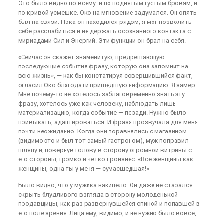
Это было видно по всему: и по поднятым густым бровям, и
по кривой усмешке. Око на мгновение задумался. Он опять
был на связи. Пока он находился рядом, я мог позволить
себе расслабиться и не держать осознанного контакта с
мириадами Сил и Энергий. Эти функции он брал на себя.
«Сейчас он скажет знаменитую, предрешающую
последующие события фразу, которую она запомнит на
всю жизнь», — как бы констатируя совершившийся факт,
огласил Око благодати пришедшую информацию. Я замер.
Мне почему-то не хотелось заблаговременно знать эту
фразу, хотелось уже как человеку, наблюдать лишь
материализацию, когда событие — позади. Нужно было
привыкать, адаптироваться. И фраза прозвучала для меня
почти неожиданно. Когда они поравнялись с магазином
(видимо это и был тот самый гастроном), муж поправил
шляпу и, повернув голову в сторону огромной витрины с
его стороны, громко и четко произнес: «Все женщины как
женщины, одна ты у меня — сумасшедшая!»
Было видно, что у мужика накипело. Он даже не старался
скрыть блудливого взгляда в сторону молоденькой
продавщицы, как раз развернувшейся спиной и попавшей в
его поле зрения. Лица ему, видимо, и не нужно было вовсе,