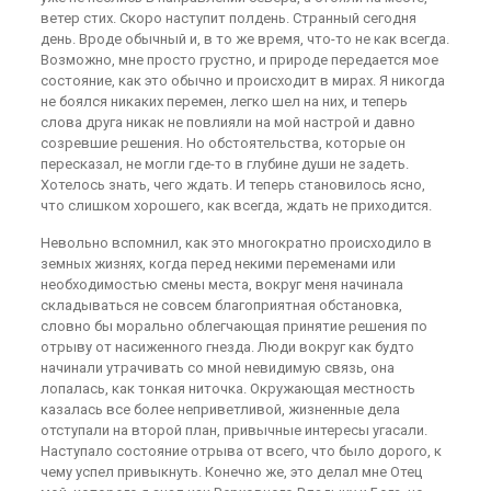
ветер стих. Скоро наступит полдень. Странный сегодня
день. Вроде обычный и, в то же время, что-то не как всегда.
Возможно, мне просто грустно, и природе передается мое
состояние, как это обычно и происходит в мирах. Я никогда
не боялся никаких перемен, легко шел на них, и теперь
слова друга никак не повлияли на мой настрой и давно
созревшие решения. Но обстоятельства, которые он
пересказал, не могли где-то в глубине души не задеть.
Хотелось знать, чего ждать. И теперь становилось ясно,
что слишком хорошего, как всегда, ждать не приходится.
Невольно вспомнил, как это многократно происходило в
земных жизнях, когда перед некими переменами или
необходимостью смены места, вокруг меня начинала
складываться не совсем благоприятная обстановка,
словно бы морально облегчающая принятие решения по
отрыву от насиженного гнезда. Люди вокруг как будто
начинали утрачивать со мной невидимую связь, она
лопалась, как тонкая ниточка. Окружающая местность
казалась все более неприветливой, жизненные дела
отступали на второй план, привычные интересы угасали.
Наступало состояние отрыва от всего, что было дорого, к
чему успел привыкнуть. Конечно же, это делал мне Отец