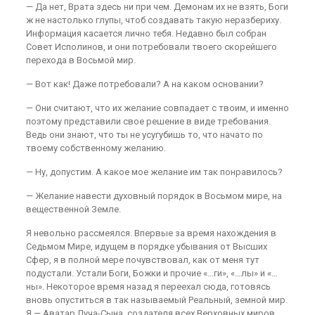
— Да нет, Врата здесь ни при чем. Демонам их не взять, Боги
ж не настолько глупы, чтоб создавать такую неразбериху.
Информация касается лично тебя. Недавно был собран
Совет Исполинов, и они потребовали твоего скорейшего
перехода в Восьмой мир.
— Вот как! Даже потребовали? А на каком основании?
— Они считают, что их желание совпадает с твоим, и именно
поэтому представили свое решение в виде требования.
Ведь они знают, что ты не усугубишь то, что начато по
твоему собственному желанию.
— Ну, допустим. А какое мое желание им так понравилось?
— Желание навести духовный порядок в Восьмом мире, на
вещественной Земле.
Я невольно рассмеялся. Впервые за время нахождения в
Седьмом Мире, идущем в порядке убывания от Высших
Сфер, я в полной мере почувствовал, как от меня тут
подустали. Устали Боги, Божки и прочие «…ги», «…лы» и «…
ны». Некоторое время назад я переехал сюда, готовясь
вновь опуститься в так называемый Реальный, земной мир.
Я — Аватар Луча-Сына, создателя всех Верховных миров,