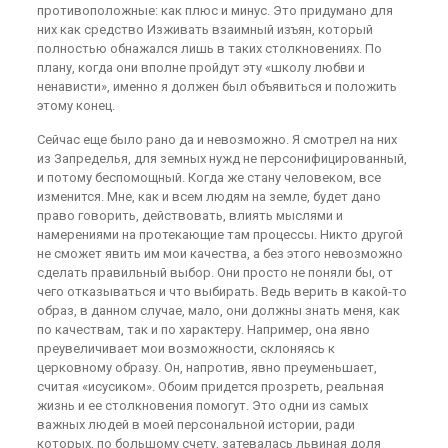
противоположные: как плюс и минус. Это придумано для
них как средство Изживать взаимный изъян, который
полностью обнажался лишь в таких столкновениях. По
плану, когда они вполне пройдут эту «школу любви и
ненависти», именно я должен был объявиться и положить
этому конец.
Сейчас еще было рано да и невозможно. Я смотрел на них
из Запределья, для земных нужд не персонифицированный,
и потому беспомощный. Когда же стану человеком, все
изменится. Мне, как и всем людям на земле, будет дано
право говорить, действовать, влиять мыслями и
намерениями на протекающие там процессы. Никто другой
не сможет явить им мои качества, а без этого невозможно
сделать правильный выбор. Они просто не поняли бы, от
чего отказываться и что выбирать. Ведь верить в какой-то
образ, в данном случае, мало, они должны знать меня, как
по качествам, так и по характеру. Например, она явно
преувеличивает мои возможности, склоняясь к
церковному образу. Он, напротив, явно преуменьшает,
считая «исусиком». Обоим придется прозреть, реальная
жизнь и ее столкновения помогут. Это одни из самых
важных людей в моей персональной истории, ради
которых, по большому счету, затевалась львиная доля