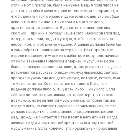
отличие от Эгрегоров, была не нужна. Ведь я появлялся не
для того, чтобы в меня верили (и тем самым — кормили), а
чтоб сделать что-то нужное, даже если людям это вообще
непонятно или лишне. От их веры в меня мое дело,
практически, не зависело. Я делал не столько для них,
сколько — при них. Поэтому, чаще всего, маскировался под
ветер, под мысли, под что угодно, чтоб не отвлекать на
необычное, и чтоб мне не мешали. А умные должны были бы
и сами обратить внимание на странный факт: христиане
верили в видения, и — они их с избытком получали, начиная
от икон, заканчивая Иисусом и Марией. Мусульманам же
было запрещено иконопочитание, и, как результат, нигде не
встречаются рассказы о видениях мусульманских святых,
пророка Мухаммеда или даже Иисуса, который, кстати, ими
тоже почитается. Хотя, если все от одного Бога, то и
видения должны либо быть у всех, либо — ни у кого! Если
«Иисус» является христианам, которые верят, что такое
возможно, но не является мусульманам, которые так же
верят в него, но считают видения неприемлемыми, то это
должно наводить на совершенно определенные мысли.
Ведь дождь не считается с тем верят в него или нет, когда
начинает идти и над головой христианина и над головой
мусульманина. Если, конечно, это нормальный природный