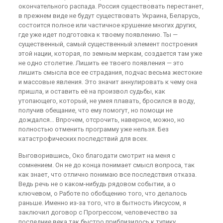
окончательного распада. Россия существовать перестанет,
в прежнем виде не будут существовать Украина, Беларусь,
состоится полное или частичное крушение многих других,
где уже идет подготовка к твоему появлению. Ты —
существенный, самый существенный элемент построения
этой нации, которая, по земным меркам, создается там уже
не одно столетие. Лишить ее твоего появления — это
лишить смысла все ее страдания, подчас весьма жестокие
и массовые явления. Это значит аннулировать к чему она
пришла, и оставить её на произвол судьбы, как
утопающего, который, не умея плавать, бросился в воду,
получив обещание, что ему помогут, но помощи не
дождался… Впрочем, отсрочить, наверное, можно, но
полностью отменить программу уже нельзя. Без
катастрофических последствий для всех.
Выговорившись, Око благодати смотрит на меня с
сомнением. Он не до конца понимает смысл вопроса, так
как знает, что отлично понимаю все последствия отказа.
Ведь речь не о каком-нибудь рядовом событии, а о
ключевом, о Работе по обобщению того, что делалось
раньше. Именно из-за того, что в бытность Иисусом, я
заключил договор с Прогрессом, человечество за
последние века так быстро приблизилось к тупику