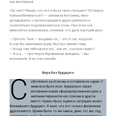
как вкопанный.
«Ты чего? Решил, что это и была твоя «лучшая»? Потянуло
повыкобеливаться?» — съязвила Антонина, явно
догадываясь о происходящем в душе суженного и
сознательно подливая масла в огонь. При этом она
мимолетно усмехнулась, понимая, что дала хороший урок.
— Прости, Тоня, — выдавил он, — это я так, пошутил…
И, как бы замаливая грехи, быстро сменил тему.
— Когда там тебе идти в эту… как ее… консультацию?
— А-а-а… — протянула беременная женщина, — мы
вспомнили. И на том спасибо.
Вера без будущего
С
обственно на этом мы и оставили их одних. С
ними все было ясно. Буквально через
мгновение новая сформулированная цель и
желание перенесли нас совсем в другое
место. Нужно было оценить ситуацию моего
ближайшего будущего. Я знал, что это только физически
другое место. Время было то же самое, день тот же, год,
разумеется, тоже. Я часто пользовался таким приемом и