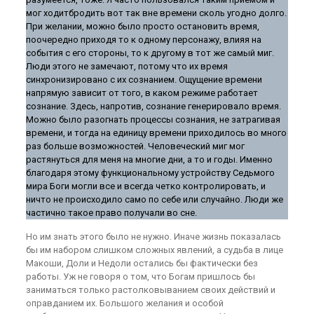
мог ходитбродить вот так вне времени сколь угодно долго.
При желании, можно было просто остановить время,
поочередно приходя то к одному персонажу, влияя на
события с его стороны, то к другому в тот же самый миг.
Люди этого не замечают, потому что их время
синхронизировано с их сознанием. Ощущение времени
напрямую зависит от того, в каком режиме работает
сознание. Здесь, напротив, сознание генерировало время.
Можно было разогнать процессы сознания, не затрагивая
времени, и тогда на единицу времени приходилось во много
раз больше возможностей. Человеческий миг мог
растянуться для меня на многие дни, а то и годы. Именно
благодаря этому функциональному устройству Седьмого
мира Боги могли все и всегда четко контролировать, и
ничто не происходило само по себе или случайно. Люди же
частично такое право получали во сне.
Но им знать этого было не нужно. Иначе жизнь показалась
бы им набором слишком сложных явлений, а судьба в лице
Макоши, Доли и Недоли остались бы фактически без
работы. Уж не говоря о том, что Богам пришлось бы
заниматься только растолковыванием своих действий и
оправданием их. Большого желания и особой