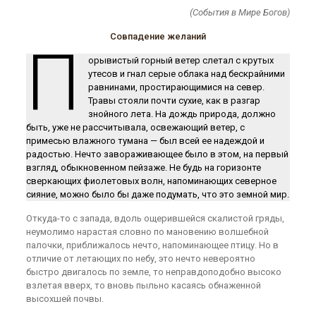
(События в Мире Богов)
Совпадение желаний
П
орывистый горный ветер слетал с крутых
утесов и гнал серые облака над бескрайними
равнинами, простирающимися на север.
Травы стояли почти сухие, как в разгар
знойного лета. На дождь природа, должно
быть, уже не рассчитывала, освежающий ветер, с
примесью влажного тумана — был всей ее надеждой и
радостью. Нечто завораживающее было в этом, на первый
взгляд, обыкновенном пейзаже. Не будь на горизонте
сверкающих фиолетовых волн, напоминающих северное
сияние, можно было бы даже подумать, что это земной мир.
Откуда-то с запада, вдоль ощерившейся скалистой гряды,
неумолимо нарастая словно по мановению волшебной
палочки, приближалось нечто, напоминающее птицу. Но в
отличие от летающих по небу, это нечто невероятно
быстро двигалось по земле, то неправдоподобно высоко
взлетая вверх, то вновь пыльно касаясь обнаженной
высохшей почвы.