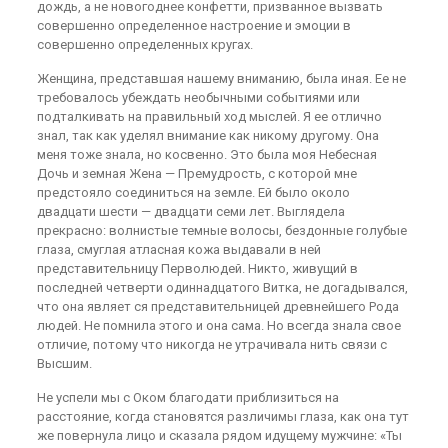
дождь, а не новогоднее конфетти, призванное вызвать
совершенно определенное настроение и эмоции в
совершенно определенных кругах.
Женщина, представшая нашему вниманию, была иная. Ее не
требовалось убеждать необычными событиями или
подталкивать на правильный ход мыслей. Я ее отлично
знал, так как уделял внимание как никому другому. Она
меня тоже знала, но косвенно. Это была моя Небесная
Дочь и земная Жена — Премудрость, с которой мне
предстояло соединиться на земле. Ей было около
двадцати шести — двадцати семи лет. Выглядела
прекрасно: волнистые темные волосы, бездонные голубые
глаза, смуглая атласная кожа выдавали в ней
представительницу Перволюдей. Никто, живущий в
последней четверти одиннадцатого Витка, не догадывался,
что она являет ся представительницей древнейшего Рода
людей. Не помнила этого и она сама. Но всегда знала свое
отличие, потому что никогда не утрачивала нить связи с
Высшим.
Не успели мы с Оком благодати приблизиться на
расстояние, когда становятся различимы глаза, как она тут
же повернула лицо и сказала рядом идущему мужчине: «Ты