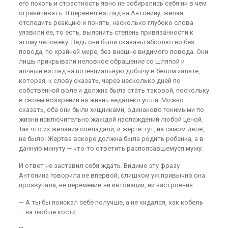
его похоть и страстность явно не собирались себя ни в чем
ограничивать. Я перевел взгляд на Антонину, желая
отследить реакцию и понять, насколько глубоко слова
уязвили ее, то есть, выяснить степень привязанности к
этому человеку. Ведь они были сказаны абсолютно без
повода, по крайней мере, без внешне видимого повода. Они
лишь прикрывали неловкое обращение со шляпой и
алчный взгляд на потенциальную добычу в белом халате,
которая, к слову сказать, через несколько дней по
собственной воле и должна была стать таковой, поскольку
в своем воззрении на жизнь недалеко ушла. Можно
сказать, оба они были хищниками, одинаково гонимыми по
жизни исключительно жаждой наслаждений любой ценой.
Так что их желания совпадали, и жертв тут, на самом деле,
не было. Жертва вскоре должна была родить ребенка, а в
данную минуту — что-то ответить распоясавшемуся мужу.
И ответ не заставил себя ждать. Видимо эту фразу
Антонина говорила не впервой, слишком уж привычно она
прозвучала, не переменив ни интонаций, ни настроения:
— А ты бы поискал себе получше, а не кидался, как кобель
— на любые кости.