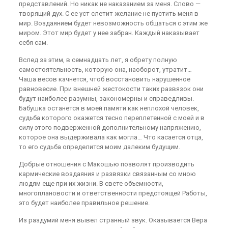
представлений. Но никак не наказанием за меня. Слово —
творящий дух. С ее уст слетит желание не пустить меня в
мир. Воздаянием будет невозможность общаться с этим же
миром. Этот мир будет у нее забран. Каждый наказывает
себя сам.
Вслед за этим, в семнадцать лет, я обрету полную
самостоятельность, которую она, наоборот, утратит…
Чаша весов качнется, чтоб восстановить нарушенное
равновесие. При внешней жестокости таких развязок они
будут наиболее разумны, закономерны и справедливы.
Бабушка останется в моей памяти как неплохой человек,
судьба которого окажется тесно переплетенной с моей и в
силу этого подверженной дополнительному напряжению,
которое она выдерживала как могла… Что касается отца,
то его судьба определится моим далеким будущим.
Добрые отношения с Макошью позволят производить
кармические воздаяния и развязки связанным со мною
людям еще при их жизни. В свете объемности,
многоплановости и ответственности предстоящей Работы,
это будет наиболее правильное решение.
Из раздумий меня вывел странный звук. Оказывается Вера