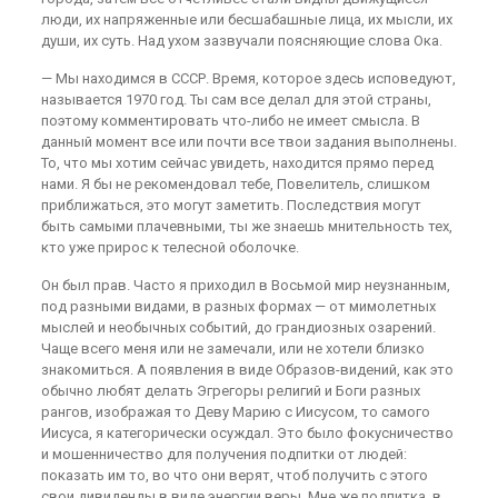
люди, их напряженные или бесшабашные лица, их мысли, их
души, их суть. Над ухом зазвучали поясняющие слова Ока.
— Мы находимся в СССР. Время, которое здесь исповедуют,
называется 1970 год. Ты сам все делал для этой страны,
поэтому комментировать что-либо не имеет смысла. В
данный момент все или почти все твои задания выполнены.
То, что мы хотим сейчас увидеть, находится прямо перед
нами. Я бы не рекомендовал тебе, Повелитель, слишком
приближаться, это могут заметить. Последствия могут
быть самыми плачевными, ты же знаешь мнительность тех,
кто уже прирос к телесной оболочке.
Он был прав. Часто я приходил в Восьмой мир неузнанным,
под разными видами, в разных формах — от мимолетных
мыслей и необычных событий, до грандиозных озарений.
Чаще всего меня или не замечали, или не хотели близко
знакомиться. А появления в виде Образов-видений, как это
обычно любят делать Эгрегоры религий и Боги разных
рангов, изображая то Деву Марию с Иисусом, то самого
Иисуса, я категорически осуждал. Это было фокусничество
и мошенничество для получения подпитки от людей:
показать им то, во что они верят, чтоб получить с этого
свои дивиденды в виде энергии веры. Мне же подпитка, в