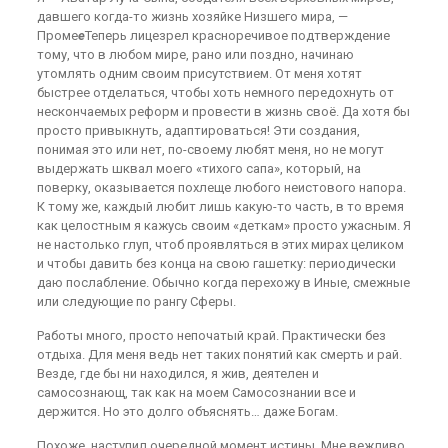
давшего когда-то жизнь хозяйке Низшего мира, —
Проме
е
Теперь лицезрел красноречивое подтверждение
тому, что в любом мире, рано или поздно, начинаю
утомлять одним своим присутствием. От меня хотят
быстрее отделаться, чтобы хоть немного передохнуть от
нескончаемых реформ и провести в жизнь своё. Да хотя бы
просто привыкнуть, адаптироваться! Эти создания,
понимая это или нет, по-своему любят меня, но не могут
выдержать шквал моего «тихого сапа», который, на
поверку, оказывается похлеще любого неистового напора.
К тому же, каждый любит лишь какую-то часть, в то время
как целостным я кажусь своим «деткам» просто ужасным. Я
не настолько глуп, чтоб проявляться в этих мирах целиком
и чтобы давить без конца на свою гашетку: периодически
даю послабление. Обычно когда перехожу в Иные, смежные
или следующие по рангу Сферы.
Работы много, просто непочатый край. Практически без
отдыха. Для меня ведь нет таких понятий как смерть и рай.
Везде, где бы ни находился, я жив, деятелен и
самосознающ, так как на моем Самосознании все и
держится. Но это долго объяснять… даже Богам.
Похоже, наступил очередной момент истины. Мне вежливо