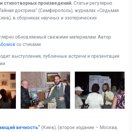
и стихотворных произведений.
Статьи регулярно
“Тайная доктрина” (Симферополь), журналах «Седьмая
Киев), в сборниках научных и эзотерических
гулярно обновляемый свежими материалам. Автор
ьбомов
со стихами.
одит выступления, публичные встречи и презентации
сии
ающий вечность
“
(Киев); (второе издание – Москва,