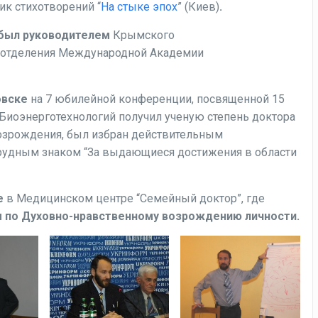
рник стихотворений “
На стыке эпох
” (Киев)
.
. был руководителем
Крымского
о отделения Международной Академии
овске
на 7 юбилейной конференции, посвященной 15
иоэнерготехнологий получил ученую степень доктора
озрождения, был избран действительным
рудным знаком “За выдающиеся достижения в области
е
в Медицинском центре “Семейный доктор”, где
 по Духовно-нравственному возрождению личности.