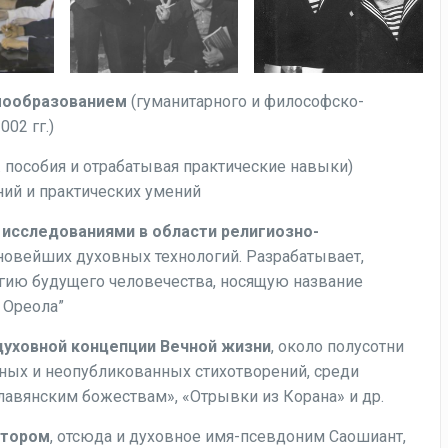
мообразованием
(гуманитарного и философско-
02 гг.)
. пособия и отрабатывая практические навыки)
ний и практических умений
 исследованиями в области религиозно-
 новейших духовных технологий. Разрабатывает,
огию будущего человечества, носящую название
 Ореола”
духовной концепции Вечной жизни
, около полусотни
ных и неопубликованных стихотворений, среди
авянским божествам», «Отрывки из Корана» и др.
атором
, отсюда и духовное имя-псевдоним Саошиант,