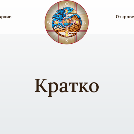
Архив
Откров
Кратко