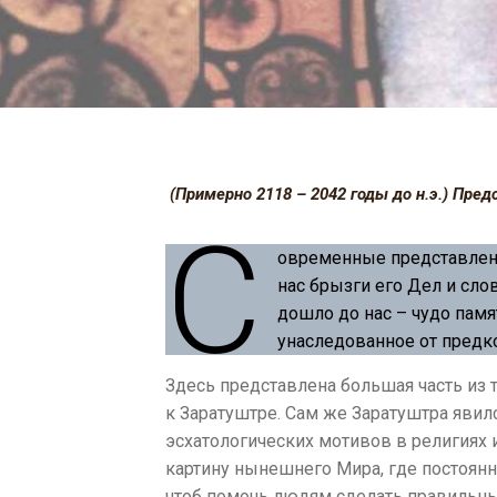
(Примерно 2118 – 2042 годы до н.э.) Пре
С
овременные представлени
нас брызги его Дел и сло
дошло до нас – чудо памя
унаследованное от предко
Здесь представлена большая часть из 
к Заратуштре. Сам же Заратуштра яв
эсхатологических мотивов в религиях
картину нынешнего Мира, где постоянн
чтоб помочь людям сделать правильны