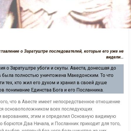
дставление о Заратуштре последователей, которые его уже не
видели…
я о Заратуштре убоги и скупы. Авеста, донесшая до
в была полностью уничтожена Македонским. То что
ти тех, кто жил его духом и хранил в своей душе
в понимание Единства Бога и его Посланника.
того, что в Авесте имеет непосредственное отношение
ился основоположником всех последующих
 и верованиях, этим и определил Основную видимую
о борются Два Начала, и Посланник приходит для того,
й выбор, который без него большинство из них