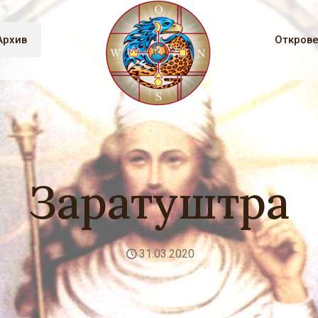
Архив
Откров
Заратуштра
31.03.2020