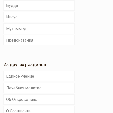
Будда
Иисус
Мухаммед
Предсказания
Из других разделов
Единое учение
Лечебная молитва
Об Откровениях
О Саошианте