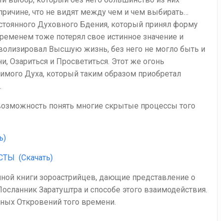
 причине, что не видят между чем и чем выбирать…
стоянного Духовного Бдения, который принял форму
временем тоже потерял свое истинное значение и
мволизировал Высшую жизнь, без него не могло быть и
ни, Озариться и Просветиться. Этот же огонь
имого Духа, который таким образом приобретал
.
озможность понять многие скрытые процессы того
ь)
СТЫ
(Скачать)
ной книги зороастрийцев, дающие представление о
осланник Заратуштра и способе этого взаимодействия.
ных Откровений того времени.