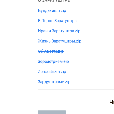
О ЗАРАТУШТРЕ
Бундахишн.zip
В. Тороп Заратуштра
Иран и Заратуштра.zip
Жизнь Заратуштры.zip
Об Авесте.zip
Зороастризм.zip
Zoroastrizm.zip
Зардуштнаме.zip
Ч