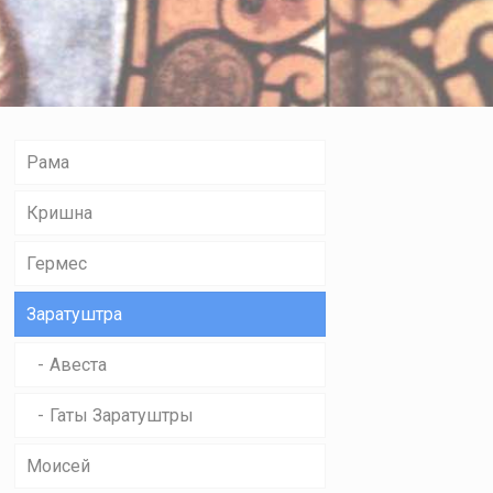
Рама
Кришна
Гермес
Заратуштра
Авеста
Гаты Заратуштры
Моисей