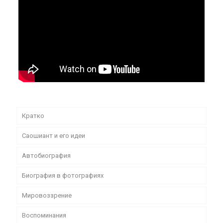
Кратко
Саошиант и его идеи
Автобиография
Биография в фотографиях
Мировоззрение
Воспоминания