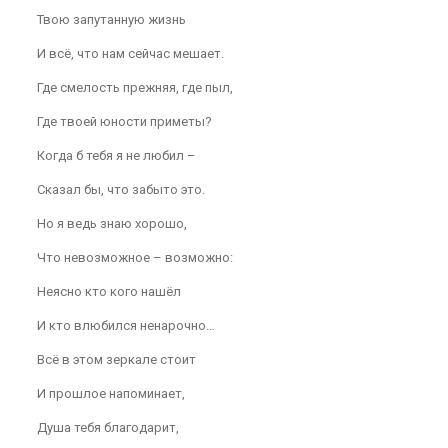
Твою запутанную жизнь
И всё, что нам сейчас мешает.
Где смелость прежняя, где пыл,
Где твоей юности приметы?
Когда б тебя я не любил –
Сказал бы, что забыто это.
Но я ведь знаю хорошо,
Что невозможное – возможно:
Неясно кто кого нашёл
И кто влюбился ненарочно…
Всё в этом зеркале стоит
И прошлое напоминает,
Душа тебя благодарит,