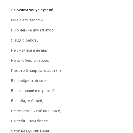
За окном уснул сугроб,
Мне б его заботы,
Ни о чём не думал чтоб
Я, идя с работы.
Не смеялся и не ныл,
Не влюблялся тоже,
Просто б напросто застыл
В серебристой коже.
Без желаний и страстей,
Без обид и болей,
Не смотрел чтоб на людей,
На себя – тем более.
Чтоб не мучили меня