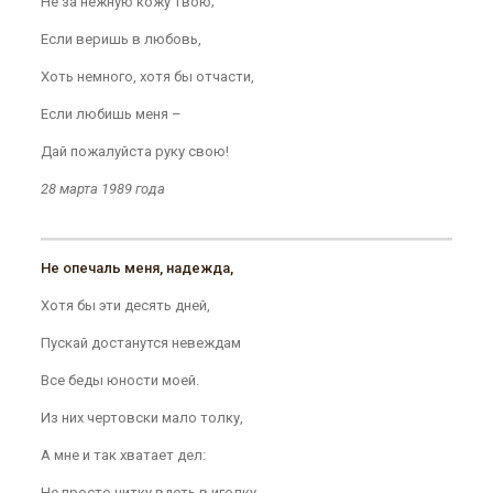
Не за нежную кожу твою;
Если веришь в любовь,
Хоть немного, хотя бы отчасти,
Если любишь меня –
Дай пожалуйста руку свою!
28 марта 1989 года
Не опечаль меня, надежда,
Хотя бы эти десять дней,
Пускай достанутся невеждам
Все беды юности моей.
Из них чертовски мало толку,
А мне и так хватает дел:
Не просто нитку вдеть в иголку,