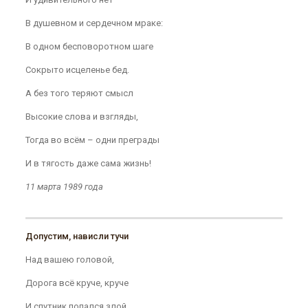
В душевном и сердечном мраке:
В одном бесповоротном шаге
Сокрыто исцеленье бед.
А без того теряют смысл
Высокие слова и взгляды,
Тогда во всём – одни преграды
И в тягость даже сама жизнь!
11 марта 1989 года
Допустим, нависли тучи
Над вашею головой,
Дорога всё круче, круче
И спутник попался злой.