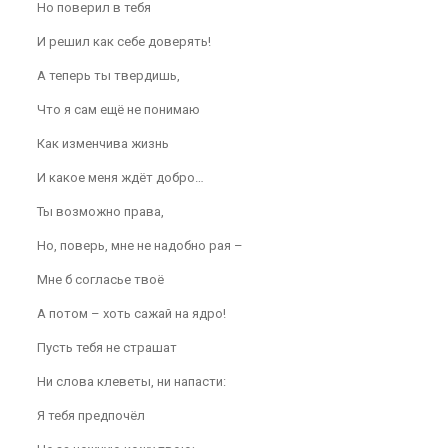
Но поверил в тебя
И решил как себе доверять!
А теперь ты твердишь,
Что я сам ещё не понимаю
Как изменчива жизнь
И какое меня ждёт добро…
Ты возможно права,
Но, поверь, мне не надобно рая –
Мне б согласье твоё
А потом – хоть сажай на ядро!
Пусть тебя не страшат
Ни слова клеветы, ни напасти:
Я тебя предпочёл