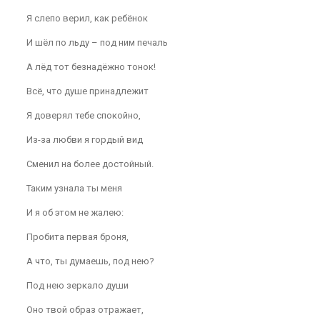
Я слепо верил, как ребёнок
И шёл по льду – под ним печаль
А лёд тот безнадёжно тонок!
Всё, что душе принадлежит
Я доверял тебе спокойно,
Из-за любви я гордый вид
Сменил на более достойный.
Таким узнала ты меня
И я об этом не жалею:
Пробита первая броня,
А что, ты думаешь, под нею?
Под нею зеркало души
Оно твой образ отражает,