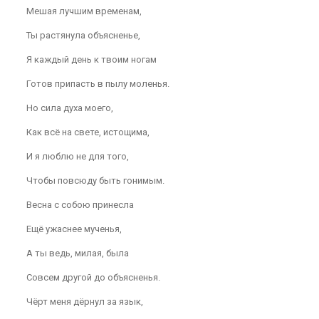
Мешая лучшим временам,
Ты растянула объясненье,
Я каждый день к твоим ногам
Готов припасть в пылу моленья.
Но сила духа моего,
Как всё на свете, истощима,
И я люблю не для того,
Чтобы повсюду быть гонимым.
Весна с собою принесла
Ещё ужаснее мученья,
А ты ведь, милая, была
Совсем другой до объясненья.
Чёрт меня дёрнул за язык,