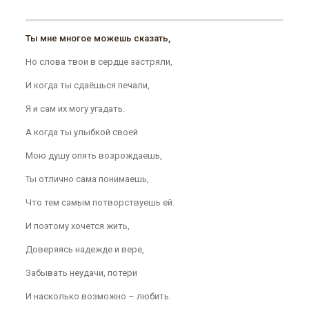
Ты мне многое можешь сказать,
Но слова твои в сердце застряли,
И когда ты сдаёшься печали,
Я и сам их могу угадать.
А когда ты улыбкой своей
Мою душу опять возрождаешь,
Ты отлично сама понимаешь,
Что тем самым потворствуешь ей.
И поэтому хочется жить,
Доверяясь надежде и вере,
Забывать неудачи, потери
И насколько возможно – любить.