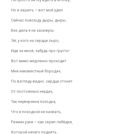
Но и зашить – вот мой удел.
Сейчас повсюду дыры, дыры,
Без дела я не засижусь:
Эй, у кого на сердце сыро,
Иди за мной, забудь про грусть!
Вот мимо медленно проходит
Мне неизвестный бородач,
По взгляду видно: сердце стонет
От постоянных неудач,
Так неуверенна походка,
Что и походкой не назвать,
Размах руки – как скрип лебёдки,
Которой нечего поднять.