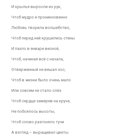
И крылья выросли из рук,
Чтоб мудро и проникновенно
Любовь творила волшебство,
Чтоб перед ней крушились стены
И пахло в январе весной,
Чтоб, начиная всё с начала,
Отверженный не вешал нос,
Чтоб в жизни было очень мало
Или совсем не стало слёз.
Чтоб сердце замерев на круче,
Не побоялось высоты,
Чтоб слово разгоняло тучи
А взгляд – выращивал цветы.