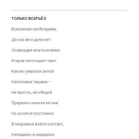
ТОЛЬКО ВСЕРЬЁЗ
Вселенная необозрима,
До нас ей и дела нет:
Созвездия мчаться мимо
И мрак поглощает свет.
Какою ужасной силой
Наполнена тишина –
Ни ярость, ни обидой
Прервать нельзя её сна!
Но хочется постоянно
В незримый войти контакт,
Негаданно и нежданно