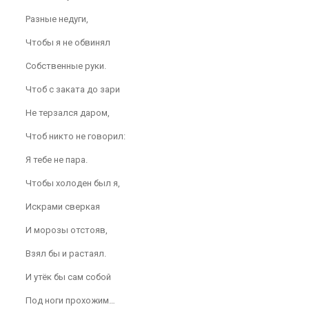
Разные недуги,
Чтобы я не обвинял
Собственные руки.
Чтоб с заката до зари
Не терзался даром,
Чтоб никто не говорил:
Я тебе не пара.
Чтобы холоден был я,
Искрами сверкая
И морозы отстояв,
Взял бы и растаял.
И утёк бы сам собой
Под ноги прохожим…