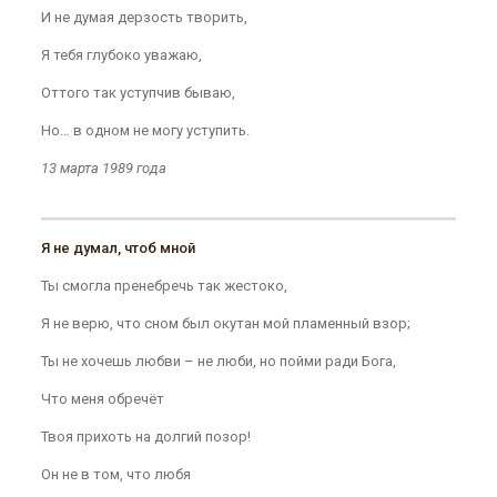
И не думая дерзость творить,
Я тебя глубоко уважаю,
Оттого так уступчив бываю,
Но… в одном не могу уступить.
13 марта 1989 года
Я не думал, чтоб мной
Ты смогла пренебречь так жестоко,
Я не верю, что сном был окутан мой пламенный взор;
Ты не хочешь любви – не люби, но пойми ради Бога,
Что меня обречёт
Твоя прихоть на долгий позор!
Он не в том, что любя