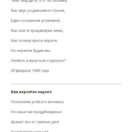
Тебе твердить, что ты любима,
Как звук родившейся строки,
Едва сознаньем уловимый,
Как снег в преддверии зимы,
Как солнце яркое апреля,
Но неужели будем мы
Любить и мучиться отдельно?
28 февраля 1989 года
Вам вероятно надоел
Поклонник робкого моленья,
Но ваше же предубежденье
Хранит его от смелых дел!
И удивительного нет