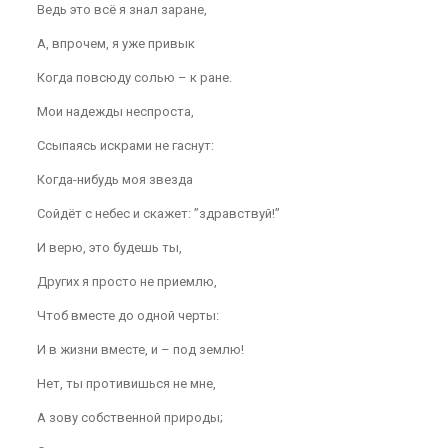
Ведь это всё я знал заране,
А, впрочем, я уже привык
Когда повсюду солью – к ране.
Мои надежды неспроста,
Ссыпаясь искрами не гаснут:
Когда-нибудь моя звезда
Сойдёт с небес и скажет: ”здравствуй!”
И верю, это будешь ты,
Других я просто не приемлю,
Чтоб вместе до одной черты:
И в жизни вместе, и – под землю!
Нет, ты противишься не мне,
А зову собственной природы;