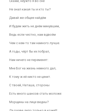
Скажи, неужто я во сне
Не знал какая ты и кто ты?
Давай же общее найдём
И будем жить не днём минувшим,
Ведь если честно, нам вдвоём
Чем с кем-то там намного лучше.
А годы, чёрт бы их побрал,
Нам ничего не переменят:
Мне Бог на жизнь немного дал,
К тому ж её никто не ценит.
С твоей, Наташа, стороны
Есть много шансов стать моложе:
Морщины на лице видны?
Да разве дело только в коже!!!