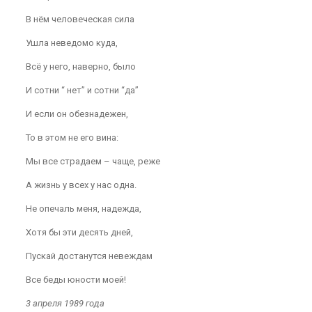
В нём человеческая сила
Ушла неведомо куда,
Всё у него, наверно, было
И сотни “ нет” и сотни “да”
И если он обезнадежен,
То в этом не его вина:
Мы все страдаем – чаще, реже
А жизнь у всех у нас одна.
Не опечаль меня, надежда,
Хотя бы эти десять дней,
Пускай достанутся невеждам
Все беды юности моей!
3 апреля 1989 года