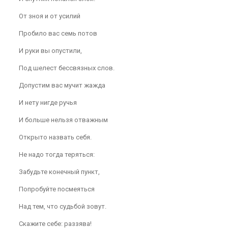
От зноя и от усилий
Пробило вас семь потов
И руки вы опустили,
Под шелест бессвязных слов.
Допустим вас мучит жажда
И нету нигде ручья
И больше нельзя отважным
Открыто назвать себя.
Не надо тогда теряться:
Забудьте конечный пункт,
Попробуйте посмеяться
Над тем, что судьбой зовут.
Скажите себе: раззява!