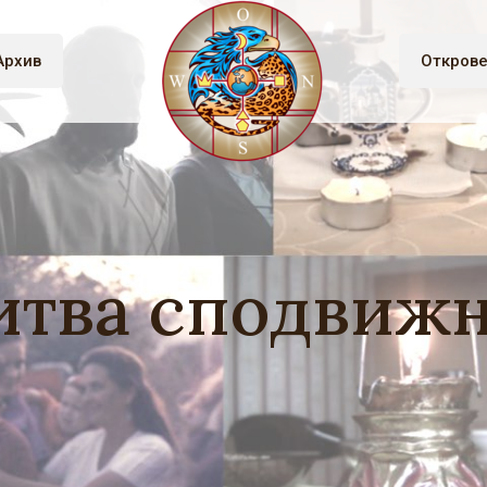
Архив
Откров
тва сподвиж