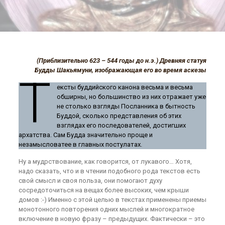
(Приблизительно 623 – 544 годы до н.э.) Древняя статуя
Будды Шакьямуни, изображающая его во время аскезы
Т
ексты буддийского канона весьма и весьма
обширны, но большинство из них отражает уже
не столько взгляды Посланника в бытность
Буддой, сколько представления об этих
взглядах его последователей, достигших
архатства. Сам Будда значительно проще и
незамысловатее в главных постулатах.
Ну а мудрствование, как говорится, от лукавого… Хотя,
надо сказать, что и в чтении подобного рода текстов есть
свой смысл и своя польза, они помогают духу
сосредоточиться на вещах более высоких, чем крыши
домов :-) Именно с этой целью в текстах применены приемы
монотонного повторения одних мыслей и многократное
включение в новую фразу – предыдущих. Фактически – это