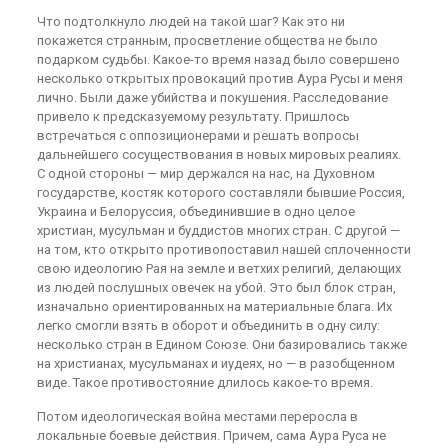
Что подтолкнуло людей на такой шаг? Как это ни
покажется странным, просветление общества не было
подарком судьбы. Какое-то время назад было совершено
несколько открытых провокаций против Аура Русы и меня
лично. Были даже убийства и покушения. Расследование
привело к предсказуемому результату. Пришлось
встречаться с оппозиционерами и решать вопросы
дальнейшего сосуществования в новых мировых реалиях.
С одной стороны — мир держался на нас, на Духовном
государстве, костяк которого составляли бывшие Россия,
Украина и Белоруссия, объединившие в одно целое
христиан, мусульман и буддистов многих стран. С другой —
на том, кто открыто противопоставил нашей сплоченности
свою идеологию Рая на земле и ветхих религий, делающих
из людей послушных овечек на убой. Это был блок стран,
изначально ориентированных на материальные блага. Их
легко смогли взять в оборот и объединить в одну силу:
несколько стран в Едином Союзе. Они базировались также
на христианах, мусульманах и иудеях, но — в разобщенном
виде. Такое противостояние длилось какое-то время.
Потом идеологическая война местами переросла в
локальные боевые действия. Причем, сама Аура Руса не