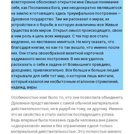
всесторонне обосновал открытое мне Свыше понимание
себя, как Посланника Бога, уже неоднократно являвшегося
на землю и готовящего здесь триумфальное построение —
Духовное государство. Там же рассказал о мирах, их
устройстве и о борьбе, в которую вовлечены все Живые
Существа всех миров. Открыл смысл происходящего, свою
в нем роль и цель всех живущих. С тех пор все стало
медленно, но явственно меняться. Не могу сказать, что
благодаря книгам, но как-то так вышло, что именно после
них. Они стала своеобразной визитной карточкой
задуманного мною построения. В них мне удалось
рассказать о себе и задаче от Всевышнего правдиво,
доходчиво, привлекательно. Все больше и больше людей
открывали для себя тот мир, о котором лишь мечтали,
который казался им несбыточным эталоном стремлений,
надежд, веры.
Особенностью книг было то, что они позволила объединить
Духовные представления с самой обычной материальной
действительностью, не в ущерб ни тому, ни другому. Именно
это их свойство и стало залогом последующего успеха.
Ведь впервые была показана судьба человека вне рамок
«одноразовой» жизни и без ограничения одной только
материальной действительностью. Это полностью меняло