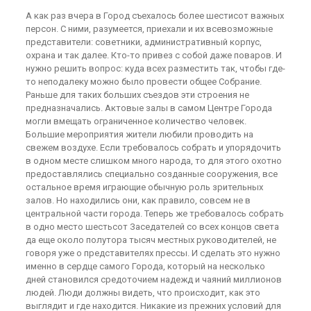
А как раз вчера в Город съехалось более шестисот важных
персон. С ними, разумеется, приехали и их всевозможные
представители: советники, административный корпус,
охрана и так далее. Кто-то привез с собой даже поваров. И
нужно решить вопрос: куда всех разместить так, чтобы где-
то неподалеку можно было провести общее Собрание.
Раньше для таких больших съездов эти строения не
предназначались. Актовые залы в самом Центре Города
могли вмещать ограниченное количество человек.
Большие мероприятия жители любили проводить на
свежем воздухе. Если требовалось собрать и упорядочить
в одном месте слишком много народа, то для этого охотно
предоставлялись специально созданные сооружения, все
остальное время играющие обычную роль зрительных
залов. Но находились они, как правило, совсем не в
центральной части города. Теперь же требовалось собрать
в одно место шестьсот Заседателей со всех концов света
да еще около полутора тысяч местных руководителей, не
говоря уже о представителях прессы. И сделать это нужно
именно в сердце самого Города, который на несколько
дней становился средоточием надежд и чаяний миллионов
людей. Люди должны видеть, что происходит, как это
выглядит и где находится. Никакие из прежних условий для