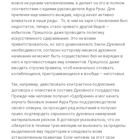
вовсе не руками человеческими, и делает он это в полном
соответствии с идеями руководителя Аура Русы. Для
приличия еще немного выждав, народ начал активно
вливаться в наши ряды… То, в чем на заре становления был
недостаток, теперь стало чревато другой бедой —
избытком. Пришлось даже проводить политику
искусственного сдерживания. Это не всеми
приветствовалось, но зато уравновесило Закон Духовной
необходимости, согласно которому никакое духовное
начинание не может быть осуществлено без не верящих в
него и противостоящих ему элементов. Пришлось даже
вводить строгие правила, чтоб изначально отсевать
колеблющихся, пристраивающихся и вообще — неготовых.
Так, например, действовало контрактное подписание
договора о членстве в составе Духовного государства.
Прежде чем человек получал «Одобрение» и мог начать
изучать базовые знания Аура Русы под руководством
своего опекуна, он проходил ряд испытаний и получал
право подтвердить серьезность духовных намерений
материальным риском. В договоре указывалось, что он
обязуется в течение трех месяцев не выезжать за пределы
выделенной ему территории и следовать всем
установленным правилам. Если человек за этот срок