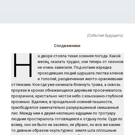
(События будущего)
Сподвижники
Н
а дворе стояла тихая осенняя погода. Какой
месяц, сказать трудно, они теперь от сезонов
не очень зависели. Под ногами изредка
проходивших людей шуршала листва кленов
и тополей, расцвеченная желто-оранжевыми
оттенками. Кое-где уже начинала блекнуть трава, а сквозь
прорези в кронах обнажающихся деревьев просачивалось
прозрачное, кристально чистое небо с изысканно-глубокой
просинью. Вдалеке, в прощальной осенней пышности,
приободрялся замечательно разукрашенный смешанный
лес. Между ним и двумя неспешно идущими по тротуару
людьми простиралось готовящееся к отдыху поле. Судя по
всему, оно не было ни засеяно, ни убрано, но все же каким-
то дивным образом окультурено: земля шла сплошным