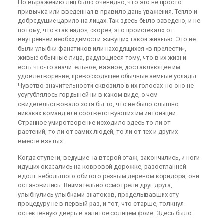
По выражению лиц было очевидно, что это не просто
привычка или введенная в правило дань уважения. Тепло и
добродушие царило на лицах. Так здесь было заведено, и не
потому, что «так надо», скорее, это проистекало от
внутренней необходимости живущих такой жизнью. Это не
были улыбки фанатиков или находящихся «в прелести»,
живые обычные лица, радующиеся тому, что в их жизни
есть что-то значительное, важное, доставляющее им
удовлетворение, превосходящее обычные земные услады.
Чувство значительности сквозило в их голосах, но оно не
усугублялось гордыней ни в каком виде, о чем
свидетельствовало хотя бы то, что не было слышно
никаких команд или соответствующих им интонаций.
Странное умиротворение исходило здесь то ли от
растений, то ли от самих людей, то ли от тех и других
вместе взятых.
Когда ступени, ведущие на второй этаж, закончились, и ноги
идущих оказались на ковровой дорожке, разостланной
вдоль небольшого обитого резным деревом коридора, они
остановились. Внимательно осмотрели друг друга,
улыбнулись улыбками знатоков, проделывавших эту
процедуру не в первый раз, и тот, что старше, толкнул
остекленную дверь в залитое солнцем фойе. Здесь было