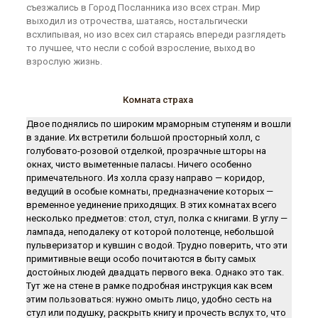
съезжались в Город Посланника изо всех стран. Мир
выходил из отрочества, шатаясь, ностальгически
всхлипывая, но изо всех сил стараясь впереди разглядеть
то лучшее, что несли с собой взросление, выход во
взрослую жизнь.
Комната страха
Двое поднялись по широким мраморным ступеням и вошли
в здание. Их встретили большой просторный холл, с
голубовато-розовой отделкой, прозрачные шторы на
окнах, чисто выметенные паласы. Ничего особенно
примечательного. Из холла сразу направо — коридор,
ведущий в особые комнаты, предназначение которых —
временное уединение приходящих. В этих комнатах всего
несколько предметов: стол, стул, полка с книгами. В углу —
лампада, неподалеку от которой полотенце, небольшой
пульверизатор и кувшин с водой. Трудно поверить, что эти
примитивные вещи особо почитаются в быту самых
достойных людей двадцать первого века. Однако это так.
Тут же на стене в рамке подробная инструкция как всем
этим пользоваться: нужно омыть лицо, удобно сесть на
стул или подушку, раскрыть книгу и прочесть вслух то, что