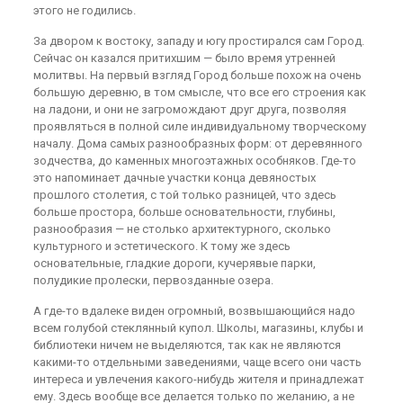
этого не годились.
За двором к востоку, западу и югу простирался сам Город.
Сейчас он казался притихшим — было время утренней
молитвы. На первый взгляд Город больше похож на очень
большую деревню, в том смысле, что все его строения как
на ладони, и они не загромождают друг друга, позволяя
проявляться в полной силе индивидуальному творческому
началу. Дома самых разнообразных форм: от деревянного
зодчества, до каменных многоэтажных особняков. Где-то
это напоминает дачные участки конца девяностых
прошлого столетия, с той только разницей, что здесь
больше простора, больше основательности, глубины,
разнообразия — не столько архитектурного, сколько
культурного и эстетического. К тому же здесь
основательные, гладкие дороги, кучерявые парки,
полудикие пролески, первозданные озера.
А где-то вдалеке виден огромный, возвышающийся надо
всем голубой стеклянный купол. Школы, магазины, клубы и
библиотеки ничем не выделяются, так как не являются
какими-то отдельными заведениями, чаще всего они часть
интереса и увлечения какого-нибудь жителя и принадлежат
ему. Здесь вообще все делается только по желанию, а не