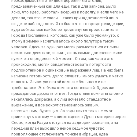
необходимости и откидной деревянный столик,
предназначенный как для еды, так и для записей. Было
ясно, что здесь работали всерьез и подолгу, и если чего не
делали, так это не спали — таких принадлежностей явно
нигде не наблюдалось. Это было что-то вроде резиденции,
куда собирались наиболее продвинутые представители
Города Посланника, которых, как уже было упомянуто, к
этому времени насчитывалось около полутора тысяч
человек. Здесь за один раз могли разместиться от силы
несколько десятков, значит, лишь самые доверенные или
нужные в определенный момент. О том, как часто это
происходило, могли свидетельствовать потертости
подлокотников и одинаковые выражения лиц. На них была
написана готовность долго слушать, много думать и четко
излагать. Зачастую в этой комнате большего и не
требовалось. Это была комната совещаний. Здесь же
приходилось держать ответ. Тогда стены комнаты словно
накалялись докрасна, а с лиц исчезало стандартное
выражение, и все вокруг становилось живым,
напряженным, бурлящим. За годы никто так и не смог
привыкнуть к этому — к нисхождению Духа в материю через
Слово, когда Разум отступал на задворки сознания, а на
передний план выходило некое седьмое чувство,
позволяющее отслеживать тонкие вибрации, едва