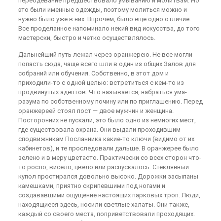
переодевание предшествовало умыванию и молитвам. Но
это были именные одежды, поэтому молиться можно и
нужно было уже в них. Впрочем, было еще одно отличие.
Все проделанное напоминало некий вид искусства, до того
мастерски, быстро и четко осуществлялось.
Дальнейший путь лежал через оранжерею. Не все могли
попасть сюда, чаще всего шли в один из общих Залов для
собраний или обучения. Собственно, в этот дом и
приходили-то с одной целью: встретиться с кем-то из
продвинутых адептов. Что называется, набраться ума-
разума по собственному почину или по приглашению. Перед
оранжереей стоял пост — двое мужчин и женщина.
Посторонних не пускали, это было одно из немногих мест,
где существовала охрана. Они выдали проходившим
сподвижникам Посланника какие-то ключи (видимо от их
кабинетов), и те проследовали дальше. В оранжерее было
зелено и в меру цветасто. Практически со всех сторон что-
то росло, висело, цвело или распускалось. Стеклянный
купол простирался довольно высоко. Дорожки засыпаны
камешками, приятно скрипевшими под ногами и
создававшими ощущение настоящих парковых троп. Люди,
находящиеся здесь, носили светлые халаты. Они также,
каждый со своего места, поприветствовали проходящих.