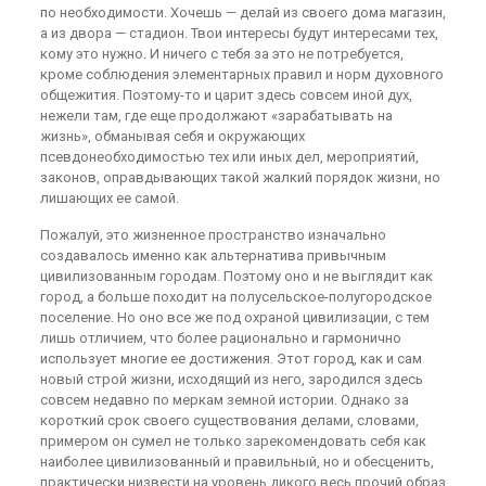
по необходимости. Хочешь — делай из своего дома магазин,
а из двора — стадион. Твои интересы будут интересами тех,
кому это нужно. И ничего с тебя за это не потребуется,
кроме соблюдения элементарных правил и норм духовного
общежития. Поэтому-то и царит здесь совсем иной дух,
нежели там, где еще продолжают «зарабатывать на
жизнь», обманывая себя и окружающих
псевдонеобходимостью тех или иных дел, мероприятий,
законов, оправдывающих такой жалкий порядок жизни, но
лишающих ее самой.
Пожалуй, это жизненное пространство изначально
создавалось именно как альтернатива привычным
цивилизованным городам. Поэтому оно и не выглядит как
город, а больше походит на полусельское-полугородское
поселение. Но оно все же под охраной цивилизации, с тем
лишь отличием, что более рационально и гармонично
использует многие ее достижения. Этот город, как и сам
новый строй жизни, исходящий из него, зародился здесь
совсем недавно по меркам земной истории. Однако за
короткий срок своего существования делами, словами,
примером он сумел не только зарекомендовать себя как
наиболее цивилизованный и правильный, но и обесценить,
практически низвести на уровень дикого весь прочий образ