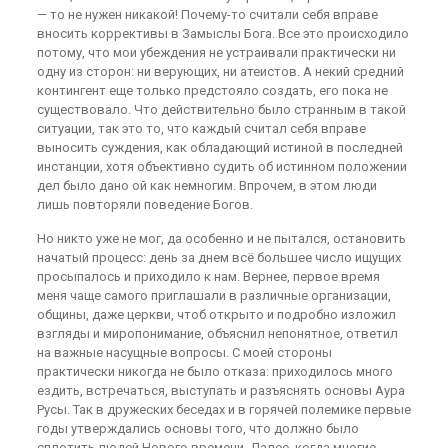
— то не нужен никакой! Почему-то считали себя вправе
вносить коррективы в Замыслы Бога. Все это происходило
потому, что мои убеждения не устраивали практически ни
одну из сторон: ни верующих, ни атеистов. А некий средний
контингент еще только предстояло создать, его пока не
существовало. Что действительно было странным в такой
ситуации, так это то, что каждый считал себя вправе
выносить суждения, как обладающий истиной в последней
инстанции, хотя объективно судить об истинном положении
дел было дано ой как немногим. Впрочем, в этом люди
лишь повторяли поведение Богов.
Но никто уже не мог, да особенно и не пытался, остановить
начатый процесс: день за днем всё большее число ищущих
просыпалось и приходило к нам. Вернее, первое время
меня чаще самого приглашали в различные организации,
общины, даже церкви, чтоб открыто и подробно изложил
взгляды и миропонимание, объяснил непонятное, ответил
на важные насущные вопросы. С моей стороны
практически никогда не было отказа: приходилось много
ездить, встречаться, выступать и разъяснять основы Аура
Русы. Так в дружеских беседах и в горячей полемике первые
годы утверждались основы того, что должно было
сплотить людей Нового времени. Далее, когда многие