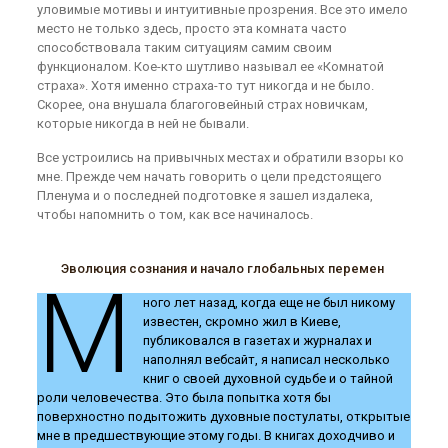
уловимые мотивы и интуитивные прозрения. Все это имело
место не только здесь, просто эта комната часто
способствовала таким ситуациям самим своим
функционалом. Кое-кто шутливо называл ее «Комнатой
страха». Хотя именно страха-то тут никогда и не было.
Скорее, она внушала благоговейный страх новичкам,
которые никогда в ней не бывали.
Все устроились на привычных местах и обратили взоры ко
мне. Прежде чем начать говорить о цели предстоящего
Пленума и о последней подготовке я зашел издалека,
чтобы напомнить о том, как все начиналось.
Эволюция сознания и начало глобальных перемен
М
ного лет назад, когда еще не был никому
известен, скромно жил в Киеве,
публиковался в газетах и журналах и
наполнял вебсайт, я написал несколько
книг о своей духовной судьбе и о тайной
роли человечества. Это была попытка хотя бы
поверхностно подытожить духовные постулаты, открытые
мне в предшествующие этому годы. В книгах доходчиво и