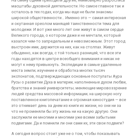
На смену одним приходили другие, неимоверно разрослись
масштабы духовной деятельности. Но самое главное так и
осталось в тех годах, когда мы еще не были знакомы
широкой общественности… Именно это — самая интересная
и окутанная ореолом манящей таинственности тема для
молодежи. И вот уже много лет они живут в самом сердце
Великого города, о котором даже и не мечтали, который
казался чем-то запредельным и невозможным. Этот город
выстроен ими, держится на них, как на столпах. Живут
обыденно, как всегда, с той только разницей, что все эти
годы находятся в центре всеобщего внимания и никак не
могут к нему привыкнуть. Экспедиции в самые удаленные
места земли; изучение и обработка многих тысяч
экспонатов, подтверждающих основные постулаты Аура
Русы о развитии Духа в материи; наполненные духом любви,
братства и знаний университеты; меняющие мировоззрение
людей средства массовой информации; на широкую ногу
поставленное книгопечатание и огромная киностудия — все
это отнимает день за днем из книги их жизни, но они ни за
что не променяли бы эту жизнь ни на какую другую. Они
заслужили ее многими и многими уже всеми забытыми
подвигами. Да и помнили ли они сами их, эти свои подвиги?
А сегодня вопрос стоит уже не о том, чтобы показывать