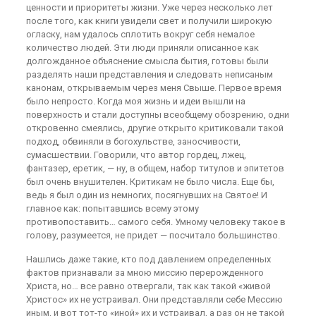
ценности и приоритеты жизни. Уже через несколько лет
после того, как книги увидели свет и получили широкую
огласку, нам удалось сплотить вокруг себя немалое
количество людей. Эти люди приняли описанное как
долгожданное объяснение смысла бытия, готовы были
разделять наши представления и следовать неписаным
канонам, открываемым через меня Свыше. Первое время
было непросто. Когда моя жизнь и идеи вышли на
поверхность и стали доступны всеобщему обозрению, одни
откровенно смеялись, другие открыто критиковали такой
подход, обвиняли в богохульстве, заносчивости,
сумасшествии. Говорили, что автор гордец, лжец,
фантазер, еретик, — ну, в общем, набор титулов и эпитетов
был очень внушителен. Критикам не было числа. Еще бы,
ведь я был один из немногих, посягнувших на Святое! И
главное как: попытавшись всему этому
противопоставить… самого себя. Умному человеку такое в
голову, разумеется, не придет — посчитало большинство.
Нашлись даже такие, кто под давлением определенных
фактов признавали за мною миссию перерожденного
Христа, но… все равно отвергали, так как такой «живой
Христос» их не устраивал. Они представляли себе Мессию
иным, и вот тот-то «иной» их и устраивал, а раз он не такой