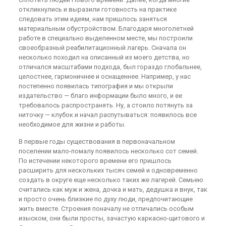
откликнулись и выразили готовность на практике
следовать этим идеям, нам пришлось заняться
материальным обустройством. Благодаря многолетней
работе в специально выделенном месте, мы построили
своеобразный реабилитационный лагерь. Сначала он
несколько походил на описанный из моего детства, но
отличался масштабами подхода, был гораздо глобальнее,
целостнее, гармоничнее и оснащеннее. Например, у нас
постепенно появилась типография и мы открыли
издательство — благо информации было много, и ее
требовалось распространять. Ну, а стоило потянуть за
ниточку — клубок и начал распутываться: появилось все
необходимое для жизни и работы.
В первые годы существования в первоначальном
поселении мало-помалу появилось несколько сот семей.
По истечении некоторого времени его пришлось
расширить для нескольких тысяч семей и одновременно
создать в округе еще несколько таких же лагерей. Семьею
считались как муж и жена, дочка и мать, дедушка и внук, так
и просто очень близкие по духу люди, предпочитающие
жить вместе. Строения поначалу не отличались особым
изыском, они были просты, зачастую каркасно-щитового и