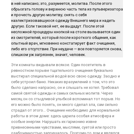
в ней написано; это, разумеется, молитва. После этого
обрызгать голову и верхнюю часть тела из пульверизатора
и прочесть другую молитву; снять с себя
наэлектризовавшуюся одежду Внешнего мира и надеть
другую. Если таковой нет, ее выдадут. После этой
несложной процедуры кнопкой на столе вызывается один
из смотрителей, который после короткого общения, как
опытный врач, мгновенно констатирует факт очищения,
либо его отсутствие. При неудаче — все повторяется снова,
слишком уж загрязнен, значит, человек.
Эти комнаты видывали всякое. Один посетитель в
ревностном порыве тщательного очищения буквально
выстирал специальной водой всю свою одежду. Заодно и
себе устроил баню. Никаких вразумлений о том, что это
было сделано напрасно, он и слышать не хотел. Требовал
самой святой одежды и самых сильных молитв. Через
месяц он со стыдливой улыбкой вспоминал тот порыв. Но
его можно было понять, он много сделал зла, сам сильно
страдал от этого… Очищение необходимо для нормальной
работы в этом доме: здесь царила особая атмосфера и
особые энергии. Нарушать их гармонию извне
привнесенными чувствами, мыслями, суетой или просто
озабоченностью запрещалось. Поэтому-то дом и являлся