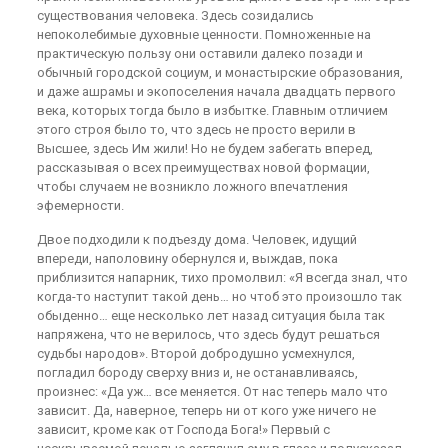
существования человека. Здесь созидались
непоколебимые духовные ценности. Помноженные на
практическую пользу они оставили далеко позади и
обычный городской социум, и монастырские образования,
и даже ашрамы и экопоселения начала двадцать первого
века, которых тогда было в избытке. Главным отличием
этого строя было то, что здесь не просто верили в
Высшее, здесь Им жили! Но не будем забегать вперед,
рассказывая о всех преимуществах новой формации,
чтобы случаем не возникло ложного впечатления
эфемерности.
Двое подходили к подъезду дома. Человек, идущий
впереди, наполовину обернулся и, выждав, пока
приблизится напарник, тихо промолвил: «Я всегда знал, что
когда-то наступит такой день… но чтоб это произошло так
обыденно… еще несколько лет назад ситуация была так
напряжена, что не верилось, что здесь будут решаться
судьбы народов». Второй добродушно усмехнулся,
погладил бороду сверху вниз и, не останавливаясь,
произнес: «Да уж… все меняется. От нас теперь мало что
зависит. Да, наверное, теперь ни от кого уже ничего не
зависит, кроме как от Господа Бога!» Первый с