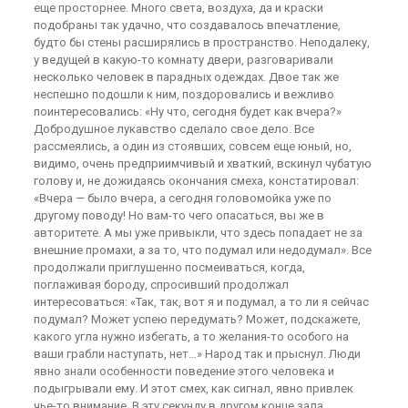
еще просторнее. Много света, воздуха, да и краски
подобраны так удачно, что создавалось впечатление,
будто бы стены расширялись в пространство. Неподалеку,
у ведущей в какую-то комнату двери, разговаривали
несколько человек в парадных одеждах. Двое так же
неспешно подошли к ним, поздоровались и вежливо
поинтересовались: «Ну что, сегодня будет как вчера?»
Добродушное лукавство сделало свое дело. Все
рассмеялись, а один из стоявших, совсем еще юный, но,
видимо, очень предприимчивый и хваткий, вскинул чубатую
голову и, не дожидаясь окончания смеха, констатировал:
«Вчера — было вчера, а сегодня головомойка уже по
другому поводу! Но вам-то чего опасаться, вы же в
авторитете. А мы уже привыкли, что здесь попадает не за
внешние промахи, а за то, что подумал или недодумал». Все
продолжали приглушенно посмеиваться, когда,
поглаживая бороду, спросивший продолжал
интересоваться: «Так, так, вот я и подумал, а то ли я сейчас
подумал? Может успею передумать? Может, подскажете,
какого угла нужно избегать, а то желания-то особого на
ваши грабли наступать, нет…» Народ так и прыснул. Люди
явно знали особенности поведение этого человека и
подыгрывали ему. И этот смех, как сигнал, явно привлек
чье-то внимание. В эту секунду в другом конце зала