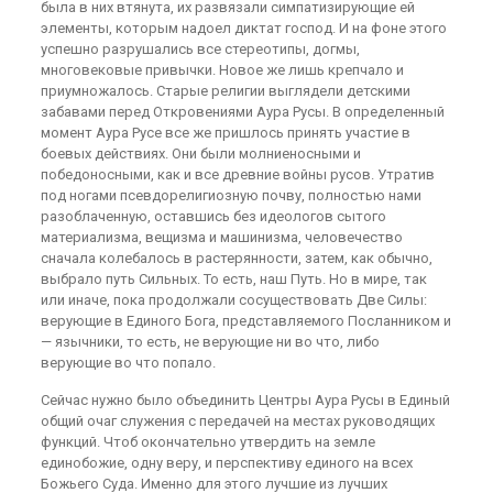
была в них втянута, их развязали симпатизирующие ей
элементы, которым надоел диктат господ. И на фоне этого
успешно разрушались все стереотипы, догмы,
многовековые привычки. Новое же лишь крепчало и
приумножалось. Старые религии выглядели детскими
забавами перед Откровениями Аура Русы. В определенный
момент Аура Русе все же пришлось принять участие в
боевых действиях. Они были молниеносными и
победоносными, как и все древние войны русов. Утратив
под ногами псевдорелигиозную почву, полностью нами
разоблаченную, оставшись без идеологов сытого
материализма, вещизма и машинизма, человечество
сначала колебалось в растерянности, затем, как обычно,
выбрало путь Сильных. То есть, наш Путь. Но в мире, так
или иначе, пока продолжали сосуществовать Две Силы:
верующие в Единого Бога, представляемого Посланником и
— язычники, то есть, не верующие ни во что, либо
верующие во что попало.
Сейчас нужно было объединить Центры Аура Русы в Единый
общий очаг служения с передачей на местах руководящих
функций. Чтоб окончательно утвердить на земле
единобожие, одну веру, и перспективу единого на всех
Божьего Суда. Именно для этого лучшие из лучших