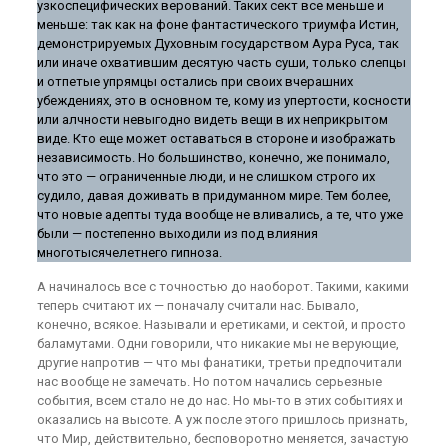
узкоспецифических верований. Таких сект все меньше и
меньше: так как на фоне фантастического триумфа Истин,
демонстрируемых Духовным государством Аура Руса, так
или иначе охватившим десятую часть суши, только слепцы
и отпетые упрямцы остались при своих вчерашних
убеждениях, это в основном те, кому из упертости, косности
или алчности невыгодно видеть вещи в их неприкрытом
виде. Кто еще может оставаться в стороне и изображать
независимость. Но большинство, конечно, же понимало,
что это — ограниченные люди, и не слишком строго их
судило, давая доживать в придуманном мире. Тем более,
что новые адепты туда вообще не вливались, а те, что уже
были — постепенно выходили из под влияния
многотысячелетнего гипноза.
А начиналось все с точностью до наоборот. Такими, какими
теперь считают их — поначалу считали нас. Бывало,
конечно, всякое. Называли и еретиками, и сектой, и просто
баламутами. Одни говорили, что никакие мы не верующие,
другие напротив — что мы фанатики, третьи предпочитали
нас вообще не замечать. Но потом начались серьезные
события, всем стало не до нас. Но мы-то в этих событиях и
оказались на высоте. А уж после этого пришлось признать,
что Мир, действительно, бесповоротно меняется, зачастую