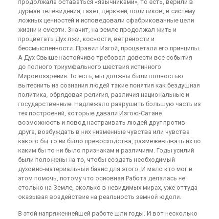
продолжала оставаться «язычниками», то есть, верили в
дурман телевидения, газет, церквей, политиков, в систему
ложных ценностей и исповедовали сфабрикованные цели
жизни и смерти. Значит, на земле продолжал жить и
процветать Дух лжи, косности, ветрености и
бессмысленности. Правил Изгой, процветали его принципы.
А Дух Свыше настойчиво требовал довести все события
до полного триумфального шествия истинного
Мировоззрения. То есть, мы должны были полностью
вытеснить из сознания людей такие понятия как бездушная
политика, обрядовая религия, различия национальные и
государственные. Надлежало разрушить большую часть из
тех построений, которые давали Изгою-Сатане
возможность и повод настраивать людей друг против
друга, возбуждать в них низменные чувства или чувства
какого бы то ни было превосходства, размежевывать их по
каким бы то ни было признакам и различиям. Годы усилий
были положены на то, чтобы создать необходимый
духовно-материальный базис для этого. И мало кто мог в
этом помочь, потому что основная Работа делалась не
столько на Земле, сколько в невидимых мирах, уже оттуда
оказывая воздействие на реальность земной юдоли.
В этой напряженнейшей работе шли годы. И вот несколько