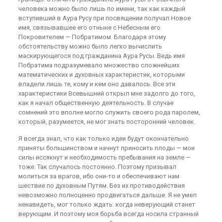
человека можно было лишь по имени, так как каждый
вступивший в Аура Русу при посвящении получал Новое
имя, связывавшее его отныне с Небесным его
Покровителем — Побратимом. Благодаря этому
обстоятельству можно было легко вычислить
маскирующегося под гражданина Аура Русы. Ведь имя
Побратима подразумевало множество сложнейших
математических и духовных характеристик, которыми
владели лишь те, кому и кем оно давалось. Все эти
характеристики Всевышний открыл мне задолго до того,
как я начал общественную деятельность. В случае
сомнений это вполне могло служить своего рода паролем,
который, разумеется, не мог знать посторонний человек.
Я всегда знал, что как только идеи будут окончательно
приняты большинством и начнут приносить плоды — мои
силы иссякнут и необходимость пребывания на земле —
тоже. Так случалось постоянно. Поэтому призывал
молиться за врагов, ибо они-то и обеспечивают нам
шествие по духовным Путям. Без их противодействия
невозможно полноценно продвигаться дальше. Я не умел
ненавидеть, мог только ждать: когда неверующий станет
верующим. И поэтому моя борьба всегда носила странный