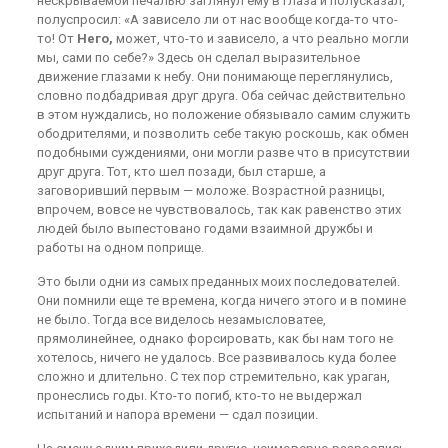
нескрываемой печалью заглянул ему в глаза и полусказал,
полуспросил: «А зависело ли от нас вообще когда-то что-
то! От
Него,
может, что-то и зависело, а что реально могли
мы, сами по себе?» Здесь он сделал выразительное
движение глазами к небу. Они понимающе переглянулись,
словно подбадривая друг друга. Оба сейчас действительно
в этом нуждались, но положение обязывало самим служить
ободрителями, и позволить себе такую роскошь, как обмен
подобными суждениями, они могли разве что в присутствии
друг друга. Тот, кто шел позади, был старше, а
заговоривший первым — моложе. Возрастной разницы,
впрочем, вовсе не чувствовалось, так как равенство этих
людей было выпестовано годами взаимной дружбы и
работы на одном поприще.
Это были одни из самых преданных моих последователей.
Они помнили еще те времена, когда ничего этого и в помине
не было. Тогда все виделось незамысловатее,
прямолинейнее, однако форсировать, как бы нам того не
хотелось, ничего не удалось. Все развивалось куда более
сложно и длительно. С тех пор стремительно, как ураган,
пронеслись годы. Кто-то погиб, кто-то не выдержал
испытаний и напора времени — сдал позиции.