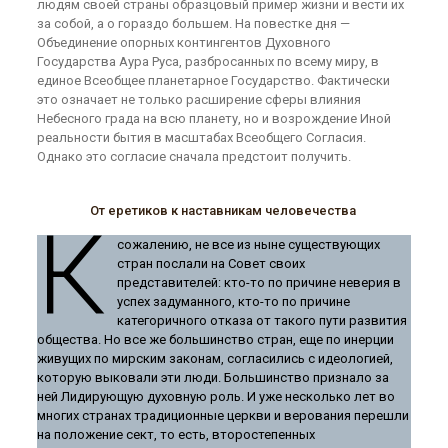
людям своей страны образцовый пример жизни и вести их
за собой, а о гораздо большем. На повестке дня —
Объединение опорных контингентов Духовного
Государства Аура Руса, разбросанных по всему миру, в
единое Всеобщее планетарное Государство. Фактически
это означает не только расширение сферы влияния
Небесного града на всю планету, но и возрождение Иной
реальности бытия в масштабах Всеобщего Согласия.
Однако это согласие сначала предстоит получить.
От еретиков к наставникам человечества
К
сожалению, не все из ныне существующих
стран послали на Совет своих
представителей: кто-то по причине неверия в
успех задуманного, кто-то по причине
категоричного отказа от такого пути развития
общества. Но все же большинство стран, еще по инерции
живущих по мирским законам, согласились с идеологией,
которую выковали эти люди. Большинство признало за
ней Лидирующую духовную роль. И уже несколько лет во
многих странах традиционные церкви и верования перешли
на положение сект, то есть, второстепенных