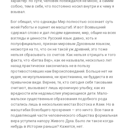
характер: по сути, человек побеждался не мною, а самим
собою, тем в себе, что постоянно носил внутри и к чему я
взывал.
Бог обещал, что однажды Мир полностью осознает суть
моей Работы и оценит ее масштаб. И вот Всевышний
сдержал слово и дал людям единение, мир, общие на всех
взгляды и ценности. Русский язык давно, хоть и
полуофициально, признан мировым Духовным языком,
несмотря на то, что он не такой уж древний, это тоже
нельзя сбрасывать со счетов. Как нельзя отрицать и того
факта, что «Битва Вер», как ее называли, несколько лет
назад практически закончилась не в пользу
противостоявших нам Вероисповеданий. Больше нет ни
иудея, ни мусульманина, ни христианина, ни буддиста в их
привычном виде. Вернее, те, кто сегодня себя таковыми
считают, вызывают лишь ироничную улыбку, как из
вредности или недомыслия упирающиеся дети. Мало-
мальски существенные образования подобного рода
остались лишь в нескольких местах Востока и Азии. Но в
масштабах Всеобщего прозрения — это ничто. Все-таки в
подавляющей части человеческого общества формальная
вера уступила напору Живого Духа. Было ли такое когда-
нибудь в Истории раньше? Кажется, нет.