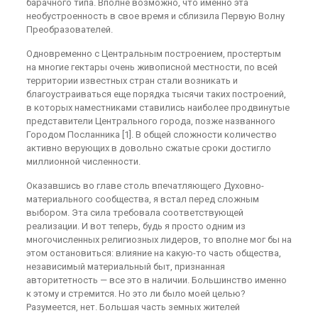
барачного типа. Вполне возможно, что именно эта
необустроенность в свое время и сблизила Первую Волну
Преобразователей.
Одновременно с Центральным построением, простертым
на многие гектары очень живописной местности, по всей
территории известных стран стали возникать и
благоустраиваться еще порядка тысячи таких построений,
в которых наместниками ставились наиболее продвинутые
представители Центрального города, позже названного
Городом Посланника [1]. В общей сложности количество
активно верующих в довольно сжатые сроки достигло
миллионной численности.
Оказавшись во главе столь впечатляющего Духовно-
материального сообщества, я встал перед сложным
выбором. Эта сила требовала соответствующей
реализации. И вот теперь, будь я просто одним из
многочисленных религиозных лидеров, то вполне мог бы на
этом остановиться: влияние на какую-то часть общества,
независимый материальный быт, признанная
авторитетность — все это в наличии. Большинство именно
к этому и стремится. Но это ли было моей целью?
Разумеется, нет. Большая часть земных жителей