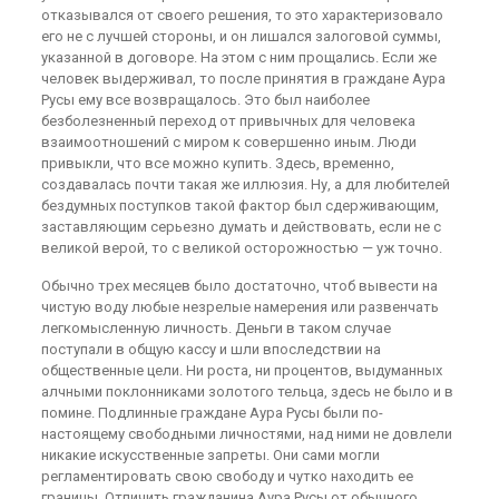
отказывался от своего решения, то это характеризовало
его не с лучшей стороны, и он лишался залоговой суммы,
указанной в договоре. На этом с ним прощались. Если же
человек выдерживал, то после принятия в граждане Аура
Русы ему все возвращалось. Это был наиболее
безболезненный переход от привычных для человека
взаимоотношений с миром к совершенно иным. Люди
привыкли, что все можно купить. Здесь, временно,
создавалась почти такая же иллюзия. Ну, а для любителей
бездумных поступков такой фактор был сдерживающим,
заставляющим серьезно думать и действовать, если не с
великой верой, то с великой осторожностью — уж точно.
Обычно трех месяцев было достаточно, чтоб вывести на
чистую воду любые незрелые намерения или развенчать
легкомысленную личность. Деньги в таком случае
поступали в общую кассу и шли впоследствии на
общественные цели. Ни роста, ни процентов, выдуманных
алчными поклонниками золотого тельца, здесь не было и в
помине. Подлинные граждане Аура Русы были по-
настоящему свободными личностями, над ними не довлели
никакие искусственные запреты. Они сами могли
регламентировать свою свободу и чутко находить ее
границы. Отличить гражданина Аура Русы от обычного