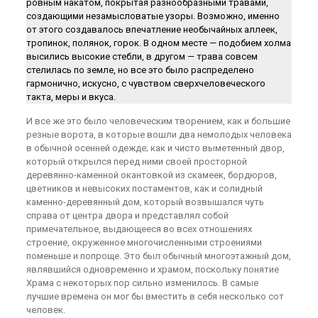
ровным накатом, покрытая разнообразными травами,
создающими незамысловатые узоры. Возможно, именно
от этого создавалось впечатление необычайных аллеек,
тропинок, полянок, горок. В одном месте — подобием холма
высились высокие стебли, в другом — трава совсем
стелилась по земле, но все это было распределено
гармонично, искусно, с чувством сверхчеловеческого
такта, меры и вкуса.
И все же это было человеческим творением, как и большие
резные ворота, в которые вошли два немолодых человека
в обычной осенней одежде; как и чисто выметенный двор,
который открылся перед ними своей просторной
деревянно-каменной окантовкой из скамеек, бордюров,
цветников и невысоких постаментов, как и солидный
каменно-деревянный дом, который возвышался чуть
справа от центра двора и представлял собой
примечательное, выдающееся во всех отношениях
строение, окруженное многочисленными строениями
поменьше и попроще. Это был обычный многоэтажный дом,
являвшийся одновременно и храмом, поскольку понятие
Храма с некоторых пор сильно изменилось. В самые
лучшие времена он мог бы вместить в себя несколько сот
человек.