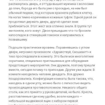
распахнулась дверь, и оттуда вышел мужчина с волосами
до плеч, борода его была уже с проседью, на нем был
обычный пиджак, под которым краснела рубаха в клетку.
На ногах темно-коричневые кожаные туфли. Одной рукой он
продолжал держать дверь, другой сделал знак
приблизиться. Этот жест все отлично знали. В группе тут
же поняли, кого зовут. Двое пришедших что-то бросили
напоследок в стихнувший гомонок и направились к
позвавшему.
Подошли практически вровень. Поравнявшись с углом
двери, негромко произнесли: «Здравствуй, Саошиант!» и
тихо проследовали в комнату. Это были мои многолетние
соратники, специально приглашенные для обсуждения
предстоящего мероприятия. Они дружили, поэтому пришли
вместе, сегодня почему-то припоздав. Другие уже ждали. В
комнате находились человек двадцать. Все дружно
поздоровались. Конфигурация комнаты была такова, что,
находясь в одном углу, можно было с легкостью видеть
происходящее в противоположном. Никакого общего
стола, как это принято у руководителей, не было. Кресла,
расставленные где кому удобно, возле каждого —
небольшой выдвижной ящик с набором первой