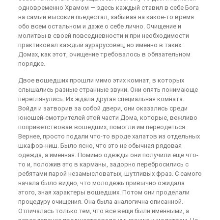
одновременно Храмом — здесь каждый ставил в себе Бога
на самый высокий пьедестал, забывая на какое-то время
обо всем остальном и даже о себе лично. Очищение и
молитвы в своей повседневности и при необходимости
практиковал каждый аурарусовец, но именно в таких
Домах, как этот, очищение требовалось в обязательном
порядке.
Двое вошедших прошли мимо этих комнат, в которых
слышались разные странные звуки. Они опять понимающе
переглянулись. Их ждала другая специальная комната.
Войдя и затворив за собой двери, они оказались среди
юношей-смотрителей этой части Дома, которые, вежливо
поприветствовав вошедших, помогли им переодеться.
Вернее, просто подали что-то вроде халатов из отдельных
шкафов-ниш. Было ясно, что это не обычная рядовая
одежда, а именная. Помимо одежды они получили еще что-
то и, положив это в карманы, задорно перебросились с
ребятами парой незамысловатых, шутливых фраз. С самого
начала было видно, что молодежь привычно ожидала
этого, зная характеры вошедших. Потом они проделали
процедуру очищения. Она была аналогична описанной.
Отличалась только тем, что все вещи были именными, а