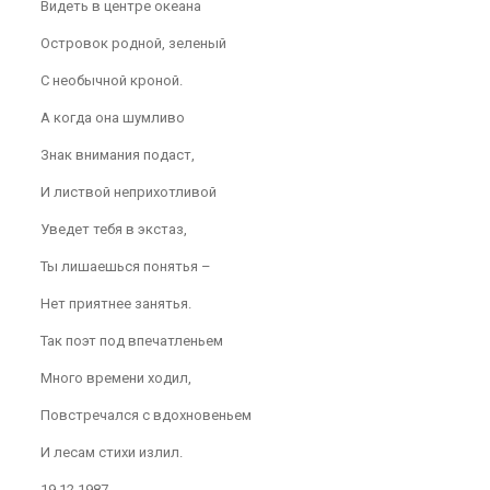
Видеть в центре океана
Островок родной, зеленый
С необычной кроной.
А когда она шумливо
Знак внимания подаст,
И листвой неприхотливой
Уведет тебя в экстаз,
Ты лишаешься понятья –
Нет приятнее занятья.
Так поэт под впечатленьем
Много времени ходил,
Повстречался с вдохновеньем
И лесам стихи излил.
19.12.1987