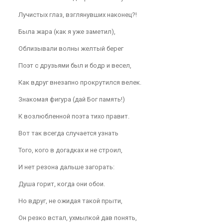
Лучистых глаз, взглянувших наконец?!
Была жара (как я уже заметил),
Облизывали волны желтый берег
Поэт с друзьями был и бодр и весел,
Как вдруг внезапно прокрутился велек.
Знакомая фигура (дай Бог память!)
К возлюбленной поэта тихо правит.
Вот так всегда случается узнать
Того, кого в догадках и не строил,
И нет резона дальше загорать:
Душа горит, когда они обои.
Но вдруг, не ожидая такой прыти,
Он резко встал, ухмылкой дав понять,