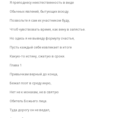
Я преподнесу неестественность в виде
Обычных явлений, бытующих всюду.
Позвольте я сам их участником буду,
Чтоб чувствовать время, как вену в запястье.
Но здесь я не выведу формулу счастья,
Пусть каждый себе извлекает в итоге
Какую-то истину, сжатую в сроки.
Глава 1
Привычкам верный до конца,
Бежал поэт в среду иную,
Нет не к монахам, не в святую
Обитель Божьего лица.
Туда дорогу он не ведал,