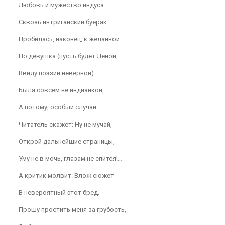
Любовь и мужество индуса
Сквозь интриганский буерак
Пробилась, наконец, к желанной.
Но девушка (пусть будет Леной,
Ввиду поэзии неверной)
Была совсем не индианкой,
А потому, особый случай.
Читатель скажет: Ну не мучай,
Открой дальнейшие страницы,
Уму не в мочь, глазам не спится!…
А критик молвит: Влож сюжет
В невероятный этот бред.
Прошу простить меня за грубость,