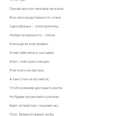
Пускай простит мне мой читатель
Всю непосредственность стиха:
Однообразье – злой приятель,
Любая скованность – плоха.
И исходя их этих правил,
Я сам себя писать заставил.
И вот, повторно говорю:
Я на поэта не смотрю,
А сам стою на его месте,
Чтоб посвежей доставить вести.
Но будем продолжать рассказ.
Идет четвертый с лишним час.
Поэт, безмолственно любя,