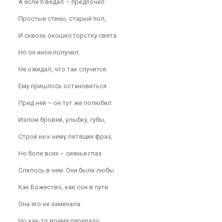
А если б ведал – предпочел
Простые стены, старый пол,
И сквозь окошко горстку света.
Но он иное получил.
Не ожидал, что так случится:
Ему пришлось остановиться
Пред ней – он тут же полюбил
Излом бровей, улыбку, губы,
Строй не к нему летящих фраз,
Но боле всех – сиянье глаз
Слилось в нем. Они были любы
Как Божество, как сон в пути.
Она его не замечала.
Но как-то время перепало,