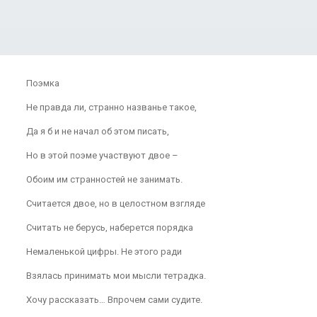
Поэмка
Не правда ли, странно названье такое,
Да я б и не начал об этом писать,
Но в этой поэме участвуют двое –
Обоим им странностей не занимать.
Считается двое, но в целостном взгляде
Считать не берусь, наберется порядка
Немаленькой цифры. Не этого ради
Взялась принимать мои мысли тетрадка.
Хочу рассказать… Впрочем сами судите.