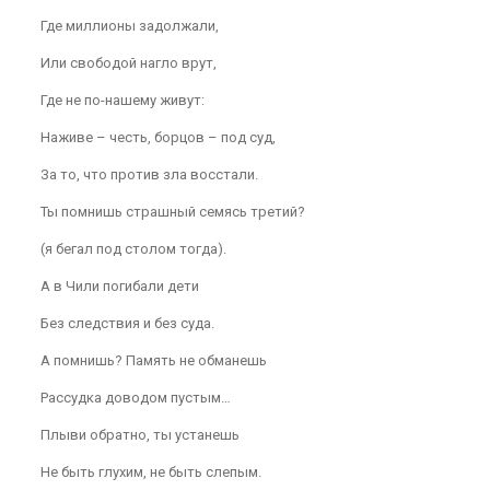
Где миллионы задолжали,
Или свободой нагло врут,
Где не по-нашему живут:
Наживе – честь, борцов – под суд,
За то, что против зла восстали.
Ты помнишь страшный семясь третий?
(я бегал под столом тогда).
А в Чили погибали дети
Без следствия и без суда.
А помнишь? Память не обманешь
Рассудка доводом пустым…
Плыви обратно, ты устанешь
Не быть глухим, не быть слепым.