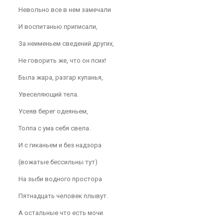
Невольно все в нем замечали
И воспитанью приписали,
За неименьем сведений других,
Не говорить же, что он псих!
Была жара, разгар купанья,
Увеселяющий тела.
Усеяв берег одеяньем,
Толпа с ума себя свела.
И с гиканьем и без надзора
(вожатые бессильны тут)
На зыби водного простора
Пятнадцать человек плывут.
А остальные что есть мочи