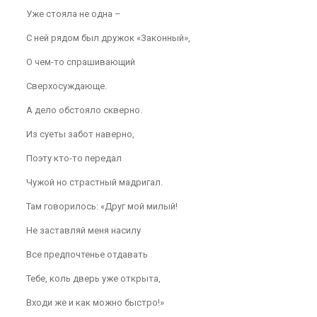
Уже стояла не одна –
С ней рядом был дружок «Законный»,
О чем-то спрашивающий
Сверхосуждающе.
А дело обстояло скверно.
Из суеты забот наверно,
Поэту кто-то передал
Чужой но страстный мадригал.
Там говорилось: «Друг мой милый!
Не заставляй меня насилу
Все предпочтенье отдавать
Тебе, коль дверь уже открыта,
Входи же и как можно быстро!»