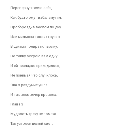
Перевернул всего себя,
Как будто омут взбаламутил,
Пробороздив веслом по дну
Или мильоны тяжких грузил
В цунами превратил волну.
Но тайну вскрою вам одну:
И ей несладко приходилось,
Не понимая что случилось,
Она в раздумие ушла
И так весь вечер провела.
Глава 3
Мудрость греху не помеха.
Так устроен целый свет: