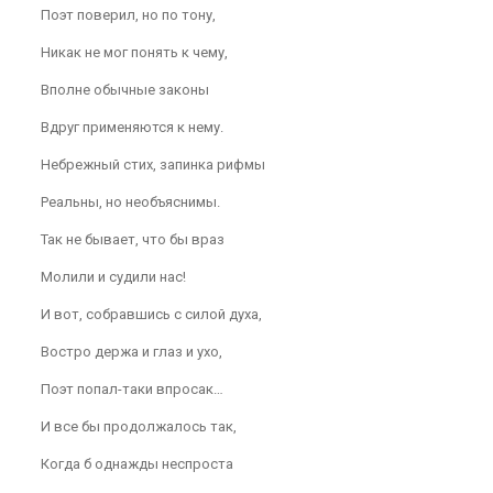
Поэт поверил, но по тону,
Никак не мог понять к чему,
Вполне обычные законы
Вдруг применяются к нему.
Небрежный стих, запинка рифмы
Реальны, но необъяснимы.
Так не бывает, что бы враз
Молили и судили нас!
И вот, собравшись с силой духа,
Востро держа и глаз и ухо,
Поэт попал-таки впросак…
И все бы продолжалось так,
Когда б однажды неспроста