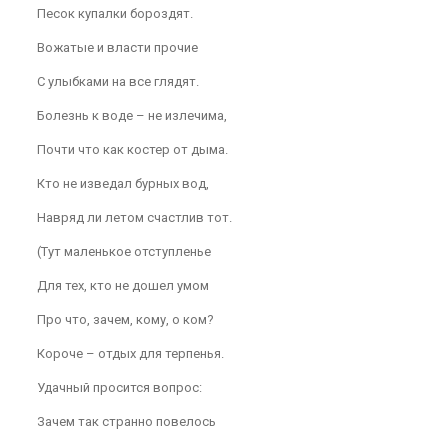
Песок купалки бороздят.
Вожатые и власти прочие
С улыбками на все глядят.
Болезнь к воде – не излечима,
Почти что как костер от дыма.
Кто не изведал бурных вод,
Навряд ли летом счастлив тот.
(Тут маленькое отступленье
Для тех, кто не дошел умом
Про что, зачем, кому, о ком?
Короче – отдых для терпенья.
Удачный просится вопрос:
Зачем так странно повелось