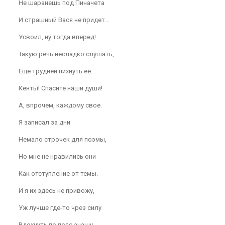
Не шаранешь под Пиначета
И страшный Вася не придет…
Усвоил, ну тогда вперед!
Такую речь несладко слушать,
Еще трудней пихнуть ее…
Кенты! Спасите наши души!
А, впрочем, каждому свое.
Я записал за дни
Немало строчек для поэмы,
Но мне не нравились они
Как отступление от темы.
И я их здесь не привожу,
Уж лучше где-то чрез силу
Вдохнуть по пояс анашу