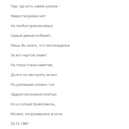
Там, где есть намек успеха –
Умиротворенья нет.
На любое приключенье
Самый умный побежит,
Лишь бы знать, что наслажденье
За его чертой лежит.
На глаза глаза наметив,
Долго он смотреть не мог:
По ресницам словно ток
Ударял волновой плетью.
Но и солнце превозмочь,
Можно, погрузившись в ночь.
20.12.1987