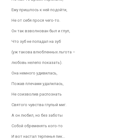
Ему пришлось к ней подойти,
Не от себя прося чего-то.
Он так взволнован был и глуп,
Что зуб не попадал на зуб
(уж такова влюбленных льгота –
любовь нелепо показать).
Она немного удивилась,
Пожав плечами удалилась,
Не соизволив распознать
Святого чувства глупый миг.
А он любил, но без заботы
Собой обременять кого-то
И вот настал терпенья пик…