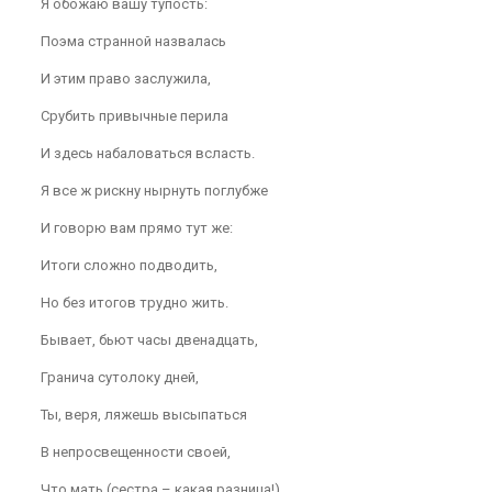
Я обожаю вашу тупость:
Поэма странной назвалась
И этим право заслужила,
Срубить привычные перила
И здесь набаловаться всласть.
Я все ж рискну нырнуть поглубже
И говорю вам прямо тут же:
Итоги сложно подводить,
Но без итогов трудно жить.
Бывает, бьют часы двенадцать,
Гранича сутолоку дней,
Ты, веря, ляжешь высыпаться
В непросвещенности своей,
Что мать (сестра – какая разница!)