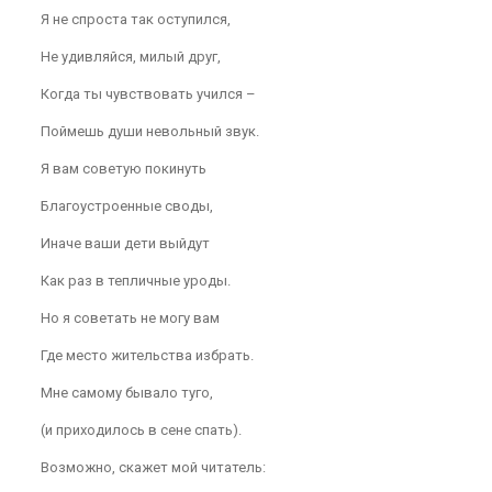
Я не спроста так оступился,
Не удивляйся, милый друг,
Когда ты чувствовать учился –
Поймешь души невольный звук.
Я вам советую покинуть
Благоустроенные своды,
Иначе ваши дети выйдут
Как раз в тепличные уроды.
Но я советать не могу вам
Где место жительства избрать.
Мне самому бывало туго,
(и приходилось в сене спать).
Возможно, скажет мой читатель: