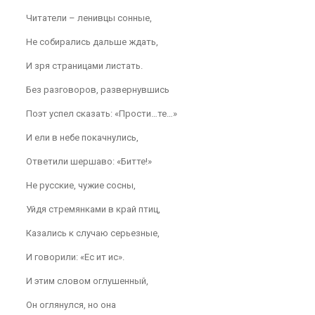
Читатели – ленивцы сонные,
Не собирались дальше ждать,
И зря страницами листать.
Без разговоров, развернувшись
Поэт успел сказать: «Прости…те…»
И ели в небе покачнулись,
Ответили шершаво: «Битте!»
Не русские, чужие сосны,
Уйдя стремянками в край птиц,
Казались к случаю серьезные,
И говорили: «Ес ит ис».
И этим словом оглушенный,
Он оглянулся, но она