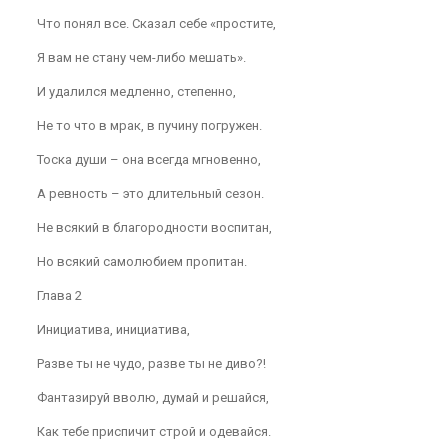
Что понял все. Сказал себе «простите,
Я вам не стану чем-либо мешать».
И удалился медленно, степенно,
Не то что в мрак, в пучину погружен.
Тоска души – она всегда мгновенно,
А ревность – это длительный сезон.
Не всякий в благородности воспитан,
Но всякий самолюбием пропитан.
Глава 2
Инициатива, инициатива,
Разве ты не чудо, разве ты не диво?!
Фантазируй вволю, думай и решайся,
Как тебе приспичит строй и одевайся.