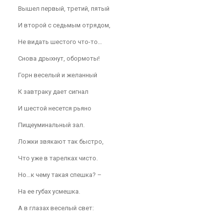
Вышел первый, третий, пятый
И второй с седьмым отрядом,
Не видать шестого что-то…
Снова дрыхнут, обормоты!
Горн веселый и желанный
К завтраку дает сигнал
И шестой несется рьяно
Пищеуминальный зал.
Ложки звякают так быстро,
Что уже в тарелках чисто.
Но…к чему такая спешка? –
На ее губах усмешка.
А в глазах веселый свет: