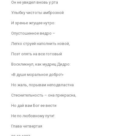
Он не увидел вновь у рта
Улыбку чистоты амброзной
И зренье жгущее нутро:
Опустошенное ведро –
Легко струей наполнить новой,
Поэт опять на все готовый
Воскликнул, как мудрец Дидро:
«В душе моральное добро!»
Но жаль, порывам неподвластна
Стеснительность – она прекрасна,
Но дай вам Бог ее вести
Не по любовному пути!
Глава четвертая