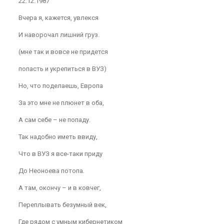
22.12.1987
Вчера я, кажется, увлекся
И наворочал лишний груз.
(мне так и вовсе не придется
попасть и укрепиться в ВУЗ)
Но, что поделаешь, Европа
За это мне не плюнет в оба,
А сам себе – не попаду.
Так надобно иметь ввиду,
Что в ВУЗ я все-таки приду
До Неоноева потопа.
А там, окончу – и в ковчег,
Переплывать безумный век,
Где рядом с умным кибернетиком