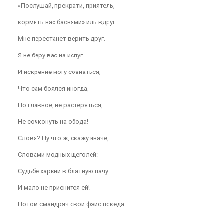
«Послушай, прекрати, приятель,
кормить нас баснями» иль вдруг
Мне перестанет верить друг.
Я не беру вас на испуг
И искренне могу сознаться,
Что сам боялся иногда,
Но главное, не растеряться,
Не сочконуть на обода!
Слова? Ну что ж, скажу иначе,
Словами модных щеголей:
Судьбе харкни в блатную пачу
И мало не приснится ей!
Потом смандряч свой фэйс покеда