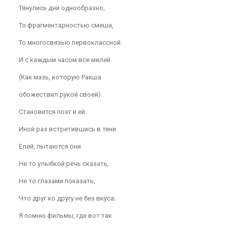
Тянулись дни однообразно,
То фрагментарностью смеша,
То многосвязью первоклассной.
И с каждым часом все милей.
(Как мазь, которую Ракша
обожествил рукой своей)
Становится поэт и ей.
Иной раз встретившись в тени
Елей, пытаются они
Не то улыбкой речь сказать,
Не то глазами показать,
Что друг ко другу не без вкуса;
Я помню фильмы, где вот так