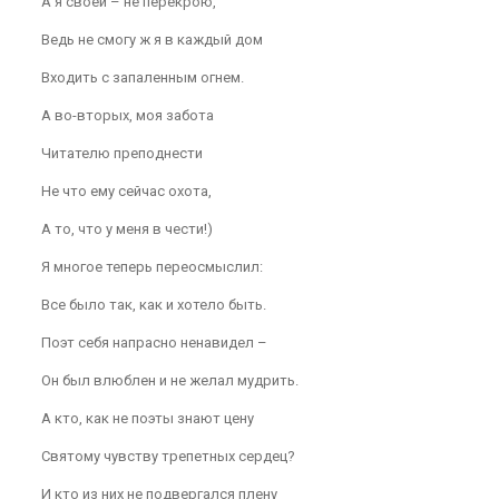
А я своей – не перекрою,
Ведь не смогу ж я в каждый дом
Входить с запаленным огнем.
А во-вторых, моя забота
Читателю преподнести
Не что ему сейчас охота,
А то, что у меня в чести!)
Я многое теперь переосмыслил:
Все было так, как и хотело быть.
Поэт себя напрасно ненавидел –
Он был влюблен и не желал мудрить.
А кто, как не поэты знают цену
Святому чувству трепетных сердец?
И кто из них не подвергался плену