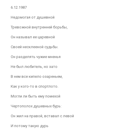
6.12.1987
Недомогая от душевной
Тревожной внутренней борьбы,
Он называл ее царевной
Своей несклееной судьбы.
Он разделять чужие мненья
Не был любитель, но зато
В нем все кипело озареньем,
Как у кого-то в спортлото.
Могли ли быть ему помехой
Чертополох душевных бурь:
Он жил на правой, вставал с левой
И потому такую дурь