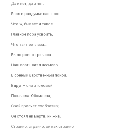
Да и нет, да и нет.
Впал в раздумье наш поэт.
Что ж, бывает и такое,
Главное пора усвоить,
Что таят ее глаза…
Было ровно три часа.
Наш поэт шагал несмело
В сонный царственный покой.
Вдруг – она и головой
Покачала. Обомлела,
Свой просчет сообразив;
Он стоял ни мертв, ни жив.
Странно, странно, ой как странно