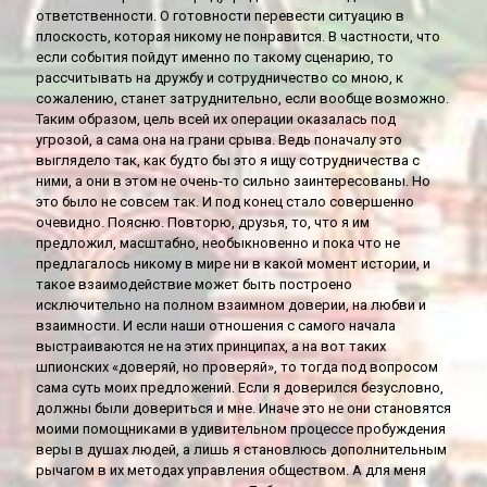
ответственности. О готовности перевести ситуацию в
плоскость, которая никому не понравится. В частности, что
если события пойдут именно по такому сценарию, то
рассчитывать на дружбу и сотрудничество со мною, к
сожалению, станет затруднительно, если вообще возможно.
Таким образом, цель всей их операции оказалась под
угрозой, а сама она на грани срыва. Ведь поначалу это
выглядело так, как будто бы это я ищу сотрудничества с
ними, а они в этом не очень-то сильно заинтересованы. Но
это было не совсем так. И под конец стало совершенно
очевидно. Поясню. Повторю, друзья, то, что я им
предложил, масштабно, необыкновенно и пока что не
предлагалось никому в мире ни в какой момент истории, и
такое взаимодействие может быть построено
исключительно на полном взаимном доверии, на любви и
взаимности. И если наши отношения с самого начала
выстраиваются не на этих принципах, а на вот таких
шпионских «доверяй, но проверяй», то тогда под вопросом
сама суть моих предложений. Если я доверился безусловно,
должны были довериться и мне. Иначе это не они становятся
моими помощниками в удивительном процессе пробуждения
веры в душах людей, а лишь я становлюсь дополнительным
рычагом в их методах управления обществом. А для меня