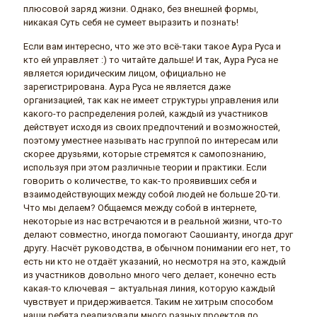
плюсовой заряд жизни. Однако, без внешней формы,
никакая Суть себя не сумеет выразить и познать!
Если вам интересно, что же это всё-таки такое Аура Руса и
кто ей управляет :) то читайте дальше! И так, Аура Руса не
является юридическим лицом, официально не
зарегистрирована. Аура Руса не является даже
организацией, так как не имеет структуры управления или
какого-то распределения ролей, каждый из участников
действует исходя из своих предпочтений и возможностей,
поэтому уместнее называть нас группой по интересам или
скорее друзьями, которые стремятся к самопознанию,
используя при этом различные теории и практики. Если
говорить о количестве, то как-то проявивших себя и
взаимодействующих между собой людей не больше 20-ти.
Что мы делаем? Общаемся между собой в интернете,
некоторые из нас встречаются и в реальной жизни, что-то
делают совместно, иногда помогают Саошианту, иногда друг
другу. Насчёт руководства, в обычном понимании его нет, то
есть ни кто не отдаёт указаний, но несмотря на это, каждый
из участников довольно много чего делает, конечно есть
какая-то ключевая – актуальная линия, которую каждый
чувствует и придерживается. Таким не хитрым способом
наши ребята реализовали много разных проектов по