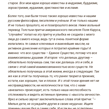
старое. Все мои идеи хорошо известны в индуизме, буддизме,
зороастризме, иудаизме, христианстве и исламе.
Более того, они были точно также хорошо известны и нашим
русским философам, писателям и учёным. И не только нашим.
И не только прошлого, но и позапрошлого веков. Ниже вольный
перевод Толстым притчи американского писателя Поля Каруса,
"случайно" попал на эту притчу и улыбка не сходила с моего
лица до самого конца, ведь тут в очень понятной форме
излагались те самые ключевые и важнейшие мысли, на
активное донесение которых я потратил крайние годы! А
именно: что все существа – Единое Существо, потому что все
взаимосвязаны душами. И второе: что делаешь другому –
обязательно получаешь сам, так как делаешь это и себе, в
связи с этой самой взаимосвязанностью всех существ. Не
обязательно получаешь в этой жизни, иногда в следующих. Так
же как в этой ты получаешь то, что ранее творил в прежних,
кстати, как хорошее, так и плохое. И с этой точки зрения нет ни
несправедливости, ни нелогичности в том, что с нами
«внезапно» происходит, есть только наша неспособность
отслеживать и видеть истинные причины с «высоты вечности».
Ярко и сильно звучат заключительные слова этой притчи: "—
Милые дети, не осуждайте других в своих неудачах. Ищите
причины ваших бед в самих себе. И если вы не ослеплены