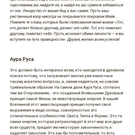
тщеславием, вы найдете ее, а найдя ее, вы сумеете избавиться
от зла. Лекарство от ваших бед в вас самих. Пусть ваш
умственный взор никогда не покрывается покровом Майи...
Помните те слова, которые были талисманом моей жизни: «Тот,
кто делает больно другому, делает зло себе. Тот, кто помогает
другому, помогает себе. Пусть исчезнет обман личности — и вы
вступите на путь праведности». Друзья, желаю всем успехов!
Аура Руса
Это должно быть интересно всем, кто находится в духовном
поиске потому, что затрагивает многие уже известные
такому искателю вопросы, и, смеем надеяться, не совсем
тривиальным образом. На самом деле Аура Руса, согласно
тем же Откровениям, - это созданный Всевышним Духовный
принцип самой Жизни, ее животворящая энергия. В нашей
Вселенной этот животворящий принцип получил своё
выражение в виде солнца, совокупностью его
отличительных особенностей: Света, Тепла и Формы. Это та
самая энергия, которая ретранслирует в этот мир все души
всех существ, придаёт им некоторую законченность и
наделяет смыслом. Это как бы положительный, то есть