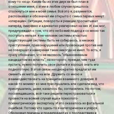
кому-то «ход». Каким бы из этих двух ни был план в
отношении меня, с этим в любом случае пришлось
столкнуться мне и моей семье. Всё это я, разумеется,
распознавал и обозначал им открыто с самых первых минут
«операции». Ситуации, повороты и реакции просчитывал
наперёд, смиренно и адекватно реагировал на них. И, как мог,
предупреждал о том, что это не Божий подход и со мною так
поступать нельзя: я не человек системы и частью
существующей системы быть не собираюсь, а никаких
преступлений, правонарушений или провокаций против неё
не совершал и намерений таких никогда не имел. То есть, я
сразу обозначил, что не являюсь "обыкновенным
кандидатом во власть", на которого, прежде, чем туда
пустить, нужно получить свои рычаги и хорошо знать его
подноготную. В этой связи неоднократно предлагал им
сменить их методы на мои. Дружить со мною и
взаимодействовать на принципах взаимного доверия. В
какой-то момент ко мне прислушались или сделали вид, что
прислушались, даже, казалось бы, согласились. Но потом,
посовещавшись, всё-таки решили перестраховаться и
провести на всякий случай еще и психолого-
психиатрическую экспертизу. И это оказалось их фатальной
ошибкой. Потому что здесь-то я категорически и упёрся.
Обосновал причины и предупредил их о последствиях и