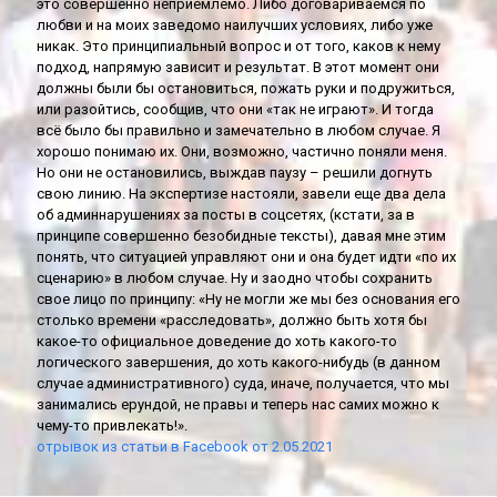
это совершенно неприемлемо. Либо договариваемся по
любви и на моих заведомо наилучших условиях, либо уже
никак. Это принципиальный вопрос и от того, каков к нему
подход, напрямую зависит и результат. В этот момент они
должны были бы остановиться, пожать руки и подружиться,
или разойтись, сообщив, что они «так не играют». И тогда
всё было бы правильно и замечательно в любом случае. Я
хорошо понимаю их. Они, возможно, частично поняли меня.
Но они не остановились, выждав паузу – решили догнуть
свою линию. На экспертизе настояли, завели еще два дела
об админнарушениях за посты в соцсетях, (кстати, за в
принципе совершенно безобидные тексты), давая мне этим
понять, что ситуацией управляют они и она будет идти «по их
сценарию» в любом случае. Ну и заодно чтобы сохранить
свое лицо по принципу: «Ну не могли же мы без основания его
столько времени «расследовать», должно быть хотя бы
какое-то официальное доведение до хоть какого-то
логического завершения, до хоть какого-нибудь (в данном
случае административного) суда, иначе, получается, что мы
занимались ерундой, не правы и теперь нас самих можно к
чему-то привлекать!».
отрывок из статьи в Facebook от 2.05.2021