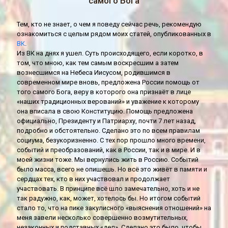
самого Бога
Тем, кто не знает, о чем я поведу сейчас речь, рекомендую
ознакомиться с целым рядом моих статей, опубликованных в
ВК
.
Из ВК на днях я ушел. Суть происходящего, если коротко, в
том, что мною, как тем самым воскресшим а затем
вознесшимся на Небеса Иисусом, родившимся в
современном мире вновь, предложена России помощь от
того самого Бога, веру в которого она признаёт в лице
«наших традиционных верований» и уважение к которому
она вписала в свою Конституцию. Помощь предложена
официально, Президенту и Патриарху, почти 7 лет назад,
подробно и обстоятельно. Сделано это по всем правилам
социума, безукоризненно. С тех пор прошло много времени,
событий и преобразований, как в России, так и в мире. И в
моей жизни тоже. Мы вернулись жить в Россию. Событий
было масса, всего не опишешь. Но всё это живёт в памяти и
сердцах тех, кто в них участвовал и продолжает
участвовать. В принципе всё шло замечательно, хоть и не
так радужно, как, может, хотелось бы. Но итогом событий
стало то, что на пике закулисного «выяснения отношений» на
меня завели несколько совершенно возмутительных,
незаконных и подставных «дел». Сделано это было, чтобы