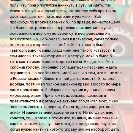
получить право поглубже вникнуть в суть, увидеть, так
сказать изнутри и посмотреть, как поведу себя при таком
раскладе, достоин ли их доверия и уважения. Всё
происходило вполне себе как бы по правде, по-настоящему.
Но было построено на совершенно притянутых за уши
основаниях, и поэтому по своей сути несправедливо и
возмутительно. Собиралась вся и всяческая, какая только
возможна информация на мой счёт, это право было
«выторговано» самим созданием мне такого «статуса». В
том числе и такая информация, которую можно было бы
хоть как-то использовать против меня. А я должен был,
склонив голову, смиренно соглашаться и пассивно ждать
вердиктов. Но особенность моей жизни в том, что я… не вел
в России никакой общественной деятельности. От слова
вообще. Хотя имел полное законное право. Просто по мере
сил и возможностей общался с людьми и делился своим
мировоззрением. При этом поддерживал церковь и
правительство и к этому же активно сподвигал всех, с кем
познакомился в тот период. Стопятидесятипроцентное
алиби. И зацепить меня здесь не за что. Но когда сильно
хочется, то – можно. Потому что, видимо, именно такие не
самые, скажем так, лучшие методы всегда используются,
когда нужно найти на кого-то управу или же наоборот, дать