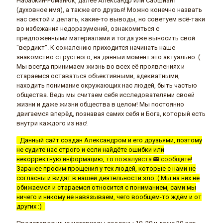
Набабкин-Романюк, далее Александр или Саошиант
(духовное имя), а также его друзья! Можно конечно назвать
нас сектой и делать, какие-то выводы, но советуем всё-таки
во избежания недоразумений, ознакомиться с
предложенными материалами и тогда уже выносить свой
"вердикт". К сожалению приходится начинать наше
знакомство с грустного, на данный момент это актуально :(
Мы всегда принимаем жизнь во всех её проявлениях и
стараемся оставаться объективными, адекватными,
находить понимание окружающих нас людей, быть частью
общества. Ведь мы считаем себя исследователями своей
жизни и даже жизни общества в целом! Мы постоянно
двигаемся вперёд, познавая самих себя и Бога, который есть
внутри каждого из нас!
Данный сайт создан Александром и его друзьями, поэтому
не судите нас строго и если найдёте ошибки или
некорректную информацию, то
пожалуйста
сообщите!
Заранее просим прощения у тех людей, которые с нами не
согласны и видят в нашей деятельности зло :( Мы на них не
обижаемся и стараемся относится с пониманием, сами мы
ничего и никому не навязываем, чего вообщем-то ждём и от
других :)