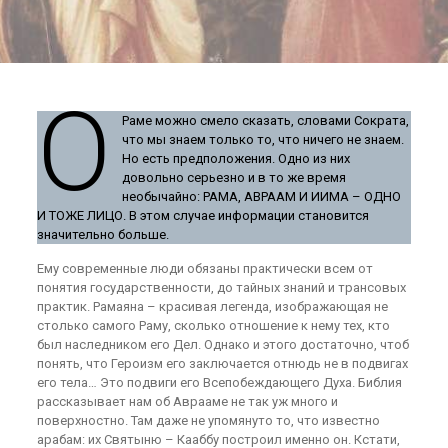
О
Раме можно смело сказать, словами Сократа,
что мы знаем только то, что ничего не знаем.
Но есть предположения. Одно из них
довольно серьезно и в то же время
необычайно: РАМА, АВРААМ И ИИМА – ОДНО
И ТОЖЕ ЛИЦО. В этом случае информации становится
значительно больше.
Ему современные люди обязаны практически всем от
понятия государственности, до тайных знаний и трансовых
практик. Рамаяна – красивая легенда, изображающая не
столько самого Раму, сколько отношение к нему тех, кто
был наследником его Дел. Однако и этого достаточно, чтоб
понять, что Героизм его заключается отнюдь не в подвигах
его тела… Это подвиги его Всепобеждающего Духа. Библия
рассказывает нам об Аврааме не так уж много и
поверхностно. Там даже не упомянуто то, что известно
арабам: их Святыню – Кааббу построил именно он. Кстати,