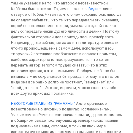
там не указано и на то, что автором небезизвестной
Каббалы был тоже он. То, чем наполнены
Веды
– лишь
отзвук его Побед. Читая то, что о нем сохранилось, никогда
не следует забывать, что те, кто передавали эти сказания,
порой сознательно многое придумывали с одной только
целью: передать некий дух его личности и деяний. Поэтому
фактической стороной дела приходилось пренебрегать.
Например, даже сейчас, когда хотят в литературе описать
что-то произошедшее на самом деле, используют весь
творческий потенциал воображения и создают примеры,
наиболее характерно иллюстрирующие то, что хотел
передать автор. И потом трудно сказать: что в этих
историях правда, а что – вымысел. В общем, не было бы
вымысла – не сохранилась бы правда, потому что в голом
виде она все равно долго не протянет, “замерзнет” или
“изойдет на пот”… Это же, впрочем, можно сказать и обо
всех других приходах Посланника.
НЕКОТОРЫЕ ГЛАВЫ ИЗ “РАМАЯНЫ”
Аллегорическое
повествование о духовных подвигах Посланника-Рамы.
Учение самого Рамы в первоначальном виде, растворилось
в обширном своде последующих древнеарийских писаний
под названием Веды, которые, в той или иной мере,
известны очень многим народам, в том числе и славянским.