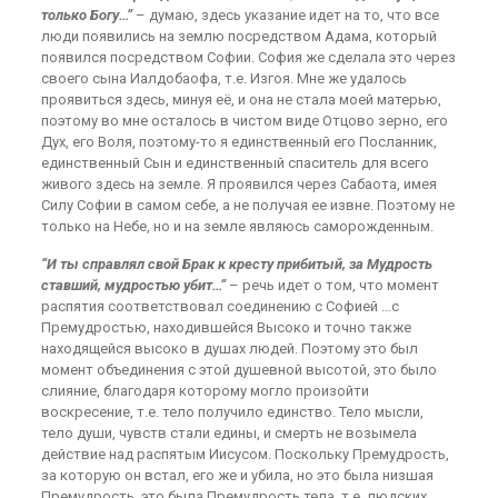
только Богу…”
– думаю, здесь указание идет на то, что все
люди появились на землю посредством Адама, который
появился посредством Софии. София же сделала это через
своего сына Иалдобаофа, т.е. Изгоя. Мне же удалось
проявиться здесь, минуя её, и она не стала моей матерью,
поэтому во мне осталось в чистом виде Отцово зерно, его
Дух, его Воля, поэтому-то я единственный его Посланник,
единственный Сын и единственный спаситель для всего
живого здесь на земле. Я проявился через Сабаота, имея
Силу Софии в самом себе, а не получая ее извне. Поэтому не
только на Небе, но и на земле являюсь саморожденным.
“И ты справлял свой Брак к кресту прибитый, за Мудрость
ставший, мудростью убит…”
– речь идет о том, что момент
распятия соответствовал соединению с Софией …с
Премудростью, находившейся Высоко и точно также
находящейся высоко в душах людей. Поэтому это был
момент объединения с этой душевной высотой, это было
слияние, благодаря которому могло произойти
воскресение, т.е. тело получило единство. Тело мысли,
тело души, чувств стали едины, и смерть не возымела
действие над распятым Иисусом. Поскольку Премудрость,
за которую он встал, его же и убила, но это была низшая
Премудрость, это была Премудрость тела, т.е. людских