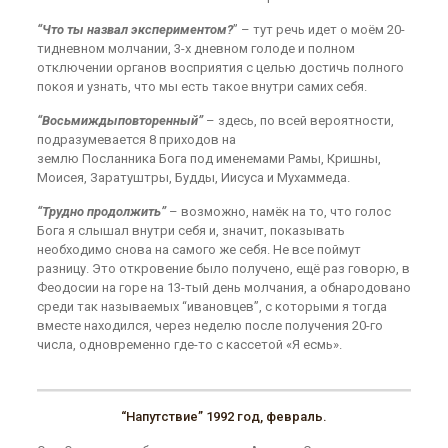
“Что ты назвал экспериментом?
” – тут речь идет о моём 20-
тидневном молчании, 3-х дневном голоде и полном
отключении органов восприятия с целью достичь полного
покоя и узнать, что мы есть такое внутри самих себя.
“Восьмиждыповторенный”
– здесь, по всей вероятности,
подразумевается 8 приходов на
землю Посланника Бога под именемами Рамы, Кришны,
Моисея, Заратуштры, Будды, Иисуса и Мухаммеда.
“Трудно продолжить”
– возможно, намёк на то, что голос
Бога я слышал внутри себя и, значит, показывать
необходимо снова на самого же себя. Не все поймут
разницу. Это откровение было получено, ещё раз говорю, в
Феодосии на горе на 13-тый день молчания, а обнародовано
среди так называемых “ивановцев”, с которыми я тогда
вместе находился, через неделю после получения 20-го
числа, одновременно где-то с кассетой «Я есмь».
“Напутствие” 1992 год, февраль.