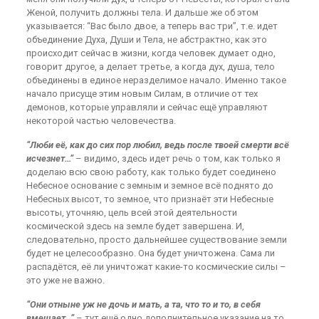
Женой, получить должны тела. И дальше же об этом
указывается: “Вас было двое, а теперь вас три”, т.е. идет
объединение Духа, Души и Тела, не абстрактно, как это
происходит сейчас в жизни, когда человек думает одно,
говорит другое, а делает третье, а когда дух, душа, тело
объединены в единое неразделимое начало. Именно такое
начало присуще этим новым Силам, в отличие от тех
демонов, которые управляли и сейчас ещё управляют
некоторой частью человечества.
“Люби её, как до сих пор любил, ведь после твоей смерти всё
исчезнет…”
– видимо, здесь идет речь о том, как только я
доделаю всю свою работу, как только будет соединено
Небесное основание с земным и земное всё поднято до
Небесных высот, то земное, что признаёт эти Небесные
высоты, уточняю, цель всей этой деятельности
космической здесь на земле будет завершена. И,
следовательно, просто дальнейшее существование земли
будет не целесообразно. Она будет уничтожена. Сама ли
распадётся, её ли уничтожат какие-то космические силы –
это уже не важно.
“Они отныне уж не дочь и мать, а та, что то и то, в себя
вмещает…”
– тут ещё одно дополнительное указание на то,