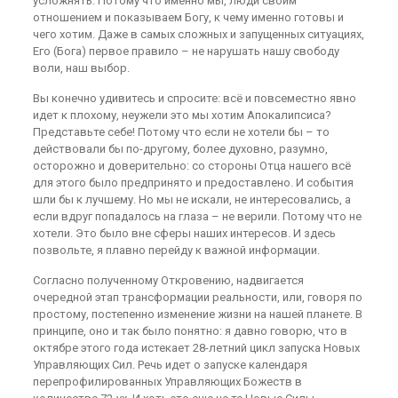
усложнять. Потому что именно мы, люди своим
отношением и показываем Богу, к чему именно готовы и
чего хотим. Даже в самых сложных и запущенных ситуациях,
Его (Бога) первое правило – не нарушать нашу свободу
воли, наш выбор.
Вы конечно удивитесь и спросите: всё и повсеместно явно
идет к плохому, неужели это мы хотим Апокалипсиса?
Представьте себе! Потому что если не хотели бы – то
действовали бы по-другому, более духовно, разумно,
осторожно и доверительно: со стороны Отца нашего всё
для этого было предпринято и предоставлено. И события
шли бы к лучшему. Но мы не искали, не интересовались, а
если вдруг попадалось на глаза – не верили. Потому что не
хотели. Это было вне сферы наших интересов. И здесь
позвольте, я плавно перейду к важной информации.
Согласно полученному Откровению, надвигается
очередной этап трансформации реальности, или, говоря по
простому, постепенно изменение жизни на нашей планете. В
принципе, оно и так было понятно: я давно говорю, что в
октябре этого года истекает 28-летний цикл запуска Новых
Управляющих Сил. Речь идет о запуске календаря
перепрофилированных Управляющих Божеств в