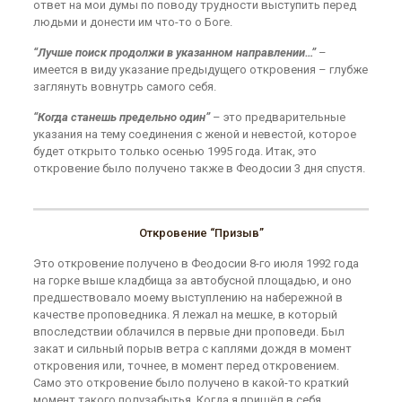
ответ на мои думы по поводу трудности выступить перед
людьми и донести им что-то о Боге.
“Лучше поиск продолжи в указанном направлении…”
–
имеется в виду указание предыдущего откровения – глубже
заглянуть вовнутрь самого себя.
“Когда станешь предельно один”
– это предварительные
указания на тему соединения с женой и невестой, которое
будет открыто только осенью 1995 года. Итак, это
откровение было получено также в Феодосии 3 дня спустя.
Откровение “Призыв”
Это откровение получено в Феодосии 8-го июля 1992 года
на горке выше кладбища за автобусной площадью, и оно
предшествовало моему выступлению на набережной в
качестве проповедника. Я лежал на мешке, в который
впоследствии облачился в первые дни проповеди. Был
закат и сильный порыв ветра с каплями дождя в момент
откровения или, точнее, в момент перед откровением.
Само это откровение было получено в какой-то краткий
момент такого полузабытья. Когда я пришёл в себя,