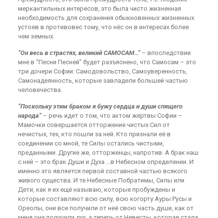
меркантильных интересов, это была чисто жизненная
необходимость для сохранения обыкновенных жизненных
устоев в противовес тому, что нёс он в интересах более
чем земных.
“Он весь в страстях, великий САМОСАМ…”
– впоследствии
мне в “Песни Песней” будет разъяснено, что Самосам – это
три дочери Софии: Самодовольство, Самоуверенность,
Самонадеянность, которые завладели большей частью
человечества.
“Поскольку этим браком я бужу сердца и души спящего
народа”
– речь идет о том, что актом жертвы Софии –
Мамочки совершается отторжение чистых Сил от
нечистых, тех, кто пошли за ней. Кто признали её в
соединении со мной, те Силы остались чистыми,
преданными. Другие же, отторженцы, напротив. А брак наш
с ней – это брак Души и Духа …в Небесном определении. И
именно это является первой составной частью всякого
живого существа. И те Небесные Побратимы, Силы или
Дети, как я их ещё называю, которые пробуждены и
которые составляют всю силу, всю когорту Ауры Русы и
Ореолы, они все получили от неё свою часть души, как от
меня они получили дух, а теперь от Невесты, которая стала