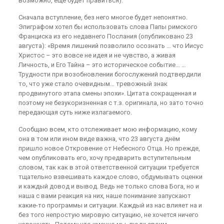
возможно, еще будет правиться).
Сначала вступление, без него многое будет непонятно.
Эпиграфом хотел бы использовать слова Папы римского
Франциска из его недавнего Послания (опубликовано 23
августа): «Время лишений позволило осознать … что Иисус
Христос – это вовсе не идея и не чувство, а живая
Личность, и Его Тайна – это историческое событие… …
Трудности при возобновлении богослужений подтвердили
то, что уже стало очевидным… тревожный знак
продвинутого этапа смены эпохи». Цитата сокращенная и
поэтому не безукоризненная с т.з. оригинала, но зато точно
передающая суть ниже излагаемого.
Сообщаю всем, кто отслеживает мою информацию, кому
она в том или ином виде важна, что 23 августа днём
пришло новое Откровение от Небесного Отца. Но прежде,
чем опубликовать его, хочу предварить вступительным
словом, так как в этой ответственной ситуации требуется
тщательно взвешивать каждое слово, обдумывать оценки
и каждый довод и вывод. Ведь не только слова Бога, но и
наша с вами реакция на них, наше понимание запускают
какие-то программы и ситуации. Каждый из нас влияет на и
без того непростую мировую ситуацию, не хочется ничего