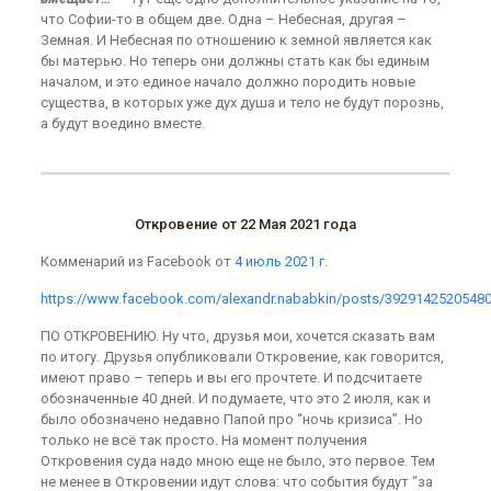
что Софии-то в общем две. Одна – Небесная, другая –
Земная. И Небесная по отношению к земной является как
бы матерью. Но теперь они должны стать как бы единым
началом, и это единое начало должно породить новые
существа, в которых уже дух душа и тело не будут порознь,
а будут воедино вместе.
Откровение от 22 Мая 2021 года
Комменарий из Facebook от
4 июль 2021 г.
https://www.facebook.com/alexandr.nababkin/posts/3929142520548
ПО ОТКРОВЕНИЮ. Ну что, друзья мои, хочется сказать вам
по итогу. Друзья опубликовали Откровение, как говорится,
имеют право – теперь и вы его прочтете. И подсчитаете
обозначенные 40 дней. И подумаете, что это 2 июля, как и
было обозначено недавно Папой про “ночь кризиса”. Но
только не всё так просто. На момент получения
Откровения суда надо мною еще не было, это первое. Тем
не менее в Откровении идут слова: что события будут “за