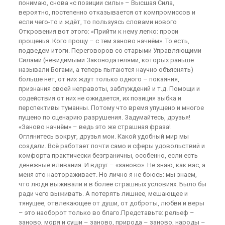
понимаю, снова «с позиции силы» – Высшая Сила,
вероятно, постепенно отказывается от компромиссов и
если чего-то и ждёт, то пользуясь словами нового
Откровения вот этого: «Прийти к нему легко: проси
прощенья. Кого прощу – с тем заново начнём». То есть,
подведем итоги. Переговоров со старыми Управляющими
Силами (невидимыми Законодателями, которых раньше
называли Богами, а теперь пытаются научно объяснять)
больше нет, от них ждут только одного – покаяния,
признания своей неправоты, заблуждений и т.д. Помощи и
содействия от них не ожидается, их позиция зыбка и
перспективы туманны. Потому что время упущено и многое
пущено по сценарию разрушения. Задумайтесь, друзья!
«Заново начнём» – ведь это же страшная фраза!
Оглянитесь вокруг, друзья мои. Какой удобный мир мы
создали. Всё работает почти само и сферы удовольствий и
комфорта практически безграничны, особенно, если есть
денежные вливания. И вдруг – «заново». Не знаю, как вас, а
меня это настораживает. Но лично я не боюсь: мы знаем,
что люди выживали и в более страшных условиях. Было бы
ради чего выживать. А потерять лишнее, мешающее и
тянущее, отвлекающее от души, от доброты, любви и веры
– это наоборот только во благо.Представьте: рельеф –
заново, моря и суши – заново, природа – заново, народы –