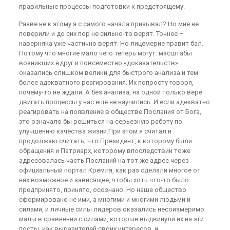
правильные процессы подготовки к предстоящему.
Разве не к этому я с самого начала призывал? Но мне не
поверили и до сих пор не сильно-то верят. Точнее –
наверняка уже частично верят. Но лицемерие правит бал.
Потому что многие мало чего теперь могут: масштабы
возникших вдруг и повсеместно «доказательств»
оказались слишком велики для быстрого анализа и тем
более адекватного реагирования. Их попросту говоря,
почему-то не ждали. А без анализа, на одной только вере
двигать процессы у нас еще не научились. И если адекватно
реагировать на появление в обществе Послания от Бога,
это означало бы решиться на серьезную работу по
улучшению качества жизни.При этом я считал и
продолжаю считать, что Президент, к которому были
обращения и Патриарх, которому впоследствии тоже
адресовалась часть Посланий на тот же адрес через
официальный портал Кремля, как раз сделали многое от
них возможное и зависящее, чтобы хоть что-то было
предпринято, принято, осознано. Но наше общество
сформировано не ими, а многими и многими людьми и
силами, и личные силы лидеров оказались несоизмеримо
малы в сравнении с силами, которые выдвинули их на эти
посты, как выразителей своих интересов, и,