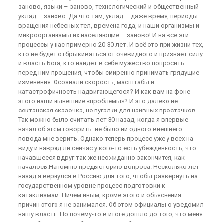
заново, языки – заново, технологический и общественный
уклад – заново. Да что там, уклад – даже время, периоды
вращения небесных тел, времена года, и наши организмы и
микроорганизмы их населяющие – заново! И на все эти
процессы у нас примерно 20-30 лет. И всё это при жизни тех,
кто не будет отбрыкиваться от очевидного и признает силу
и власть Бога, кто найдёт в себе мужество попросить
перед ним прощения, чтобы смиренно принимать грядущие
изменения. Осознали скорость, масштабы и
катастрофичность надвигающегося? И как вам на фоне
этого наши нынешние «проблемы»? И это далеко не
сектанская сказочка, не пугалки для наивных простачков.
Так можно было считать лет 30 назад, когда я впервые
начал об этом говорить: не было ни одного внешнего
повода мне верить. Однако теперь процесс уже у всех на
виду и навряд ли сейчас у кого-то есть убежденность, что
начавшееся вдруг так же неожиданно закончится, как
началось.Напомню предысторию вопроса. Несколько лет
назад я вернулся в Россию для того, чтобы развернуть на
государственном уровне процесс подготовки к
катаклизмам. Ничем иным, кроме этого и объяснения
причин этого я не занимался. Об этом официально уведомил
нашу власть. Но почему-то в итоге дошло до того, что меня