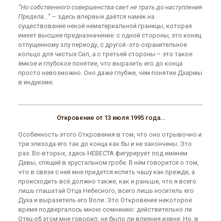
“Но собственного совершенства свет не трать до наступления
Предела…”
– здесь впервые даётся намёк на
существование некой нематериальной границы, которая
имеет высшее предназначение: с одной стороны, это конец
отпущенному злу периоду, с другой -это охранительное
кольцо для чистых Сил, а с третьей стороны – это такое
ёмкое и глубокое понятие, что выразить его до конца
просто невозможно. Оно даже глубже, чем понятие Дхармы
в индуизме.
Откровение от 13 июля 1995 года…
Особенность этого Откровения в том, что оно отрывочно и
три эпизода его так до конца как бы и не закончены. Это
раз. Во-вторых, здесь НЕВЕСТА фигурирует под именем
Девы, спящей в хрустальном гробе. В нём говорится о том,
что в связи с ней мне придется испить чашу как прежде, а
происходить всё должно также, как и раньше, что я всего
лишь глашатай Отца Небесного, всего лишь носитель его
Духа и выразитель его Воли. Это Откровение некоторое
время подвергалось мною сомнению: действительно ли
Отец об этом мне говорил, не было ли влияния извне. Но, в