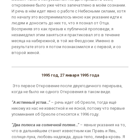
откровение было уже чётко запечатлено в моём сознании.
И речь в нём идет явно о работе с Небесными силами, хотя
по началу это воспринималось мною как указание идти к
людям и доносить до них то, что я познал от Отца.
Восприняв это как призыв к публичной проповеди, я
незамедлил этим заняться и практиковал это в течение
месяца на набережной, в той же Феодосии. Именно в
результате этого я потом познакомился и с первой, и со
второй женой.
1995 год, 27 января 1995 года
Это первое Откровение после двухгодичного перерыва,
когда не было ни одного Откровения в таком виде.
“А истинный устав…”
– речь идет об Ореоле, тогда ещё
никому из нас не известной и не ясной, потому что первые
упоминания об Ореоле относятся к 1996 году.
“Два полюса на солнечной поляне…”
– явные указания на то,
что в дальнейшем станет известным как Правь и Явь,
солнце-луна, любовь-надежда, душа-тело, лимфа-кровь. Я