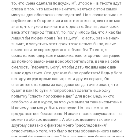
то, что Сына сделали подсудным”. Второе – в тексте идут
слова о том, что можете начитать каяться с этой самой
минуты для облегчения последствий. Но я сознательно не
опубликовал Откровения и соответственно, никто не мог
знать, что нужно начинать это делать. Значит, если срок
весь этот период “тикал”, то, получилось бы, что я как бы
лишил бы людей права “на защиту”. То есть, раз не знали –
значит, и запустить этот срок тоже нельзя было, иначе
нечестно и не справедливо это было бы. То есть, я
сознательно сдержал и максимально отсрочил ситуацию
до полного выяснения всех обстоятельств, взяв на себя
смелость “перечить Богу”, чтобы дать людям еще один
шанс одуматься. Это должно было сработать! Ведь у Бога
нет других рук кроме наших, нет и других сердец. Он
считается с каждым из нас, даже когда точно знает, что
будет и как.По сути, я попробовал сделать еще одну
попытку “спасти положение дел” для всех. Ведь никто
особо-то и не в курсе, за что уже выпали такие испытания.
И почему они могут быть еще хуже. Но так не могло
продолжаться бесконечно. И значит, срок запускается… с
момента обнародования… А обнародование так или по
другому связано с фактом моего “расследования”
относительно того, что было потом обозначенного Папой
римский Франциском как “Иисус в наши дни бросает вызов