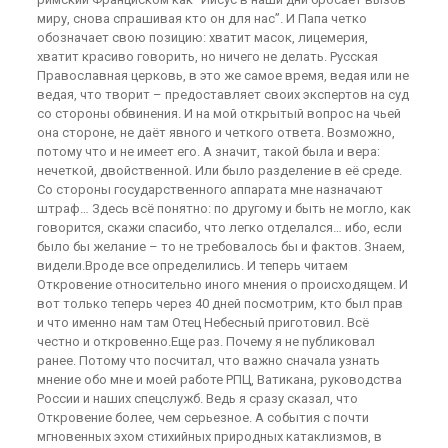
миру, снова спрашивая кто он для нас”. И Папа четко
обозначает свою позицию: хватит масок, лицемерия,
хватит красиво говорить, но ничего не делать. Русская
Православная церковь, в это же самое время, ведая или не
ведая, что творит – предоставляет своих экспертов на суд
со стороны обвинения. И на мой открытый вопрос на чьей
она стороне, не даёт явного и четкого ответа. Возможно,
потому что и не имеет его. А значит, такой была и вера:
нечеткой, двойственной. Или было разделение в её среде.
Со стороны государственного аппарата мне назначают
штраф… Здесь всё понятно: по другому и быть не могло, как
говорится, скажи спасибо, что легко отделался… ибо, если
было бы желание – то не требовалось бы и фактов. Знаем,
видели.Вроде все определились. И теперь читаем
Откровение относительно иного мнения о происходящем. И
вот только теперь через 40 дней посмотрим, кто был прав
и что именно нам там Отец Небесный приготовил. Всё
честно и откровенно.Еще раз. Почему я не публиковал
ранее. Потому что посчитал, что важно сначала узнать
мнение обо мне и моей работе РПЦ, Ватикана, руководства
России и наших спецслужб. Ведь я сразу сказал, что
Откровение более, чем серьезное. А события с почти
мгновенных эхом стихийных природных катаклизмов, в