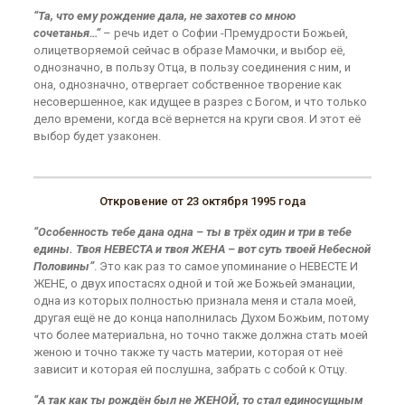
“Та, что ему рождение дала, не захотев со мною
сочетанья…”
– речь идет о Софии -Премудрости Божьей,
олицетворяемой сейчас в образе Мамочки, и выбор её,
однозначно, в пользу Отца, в пользу соединения с ним, и
она, однозначно, отвергает собственное творение как
несовершенное, как идущее в разрез с Богом, и что только
дело времени, когда всё вернется на круги своя. И этот её
выбор будет узаконен.
Откровение от 23 октября 1995 года
“Особенность тебе дана одна – ты в трёх один и три в тебе
едины. Твоя НЕВЕСТА и твоя ЖЕНА – вот суть твоей Небесной
Половины”
. Это как раз то самое упоминание о НЕВЕСТЕ И
ЖЕНЕ, о двух ипостасях одной и той же Божьей эманации,
одна из которых полностью признала меня и стала моей,
другая ещё не до конца наполнилась Духом Божьим, потому
что более материальна, но точно также должна стать моей
женою и точно также ту часть материи, которая от неё
зависит и которая ей послушна, забрать с собой к Отцу.
“А так как ты рождён был не ЖЕНОЙ, то стал единосущным