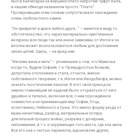
был в Бахчисарае на вершине плато напротив Чуфут-Кале,
в нашем обиходе названном просто “Плато”.
Прозвучавшим этим словам сопутствовало нахождение
очень любопытного камня.
“Он превратит в врага любого друга…”
– имеется в виду то
обстоятельство, что через материально-чувственные
интересы все люди так или иначе зависимы от Изгоя и он
вполне может воспользоваться любым для достижения
своих целей. Здесь, – на вред нам.
“Изгоева жена и мать”
– упоминание о том, что Мамочка
когда-то, будучи Софией, т.е. Премудростью Божьей,
допустила отклонение и стала, отчасти, женою
собственного творения, т.е. Изгоя или Иалдобаофа, можно
сказать гностическим языком. В этот свой приход на
землю главнейшей её задачей было оторваться от него
душевно и телесно, включая всё, с ним порождённое
совместно и не принимающее мир Софии, Отца,
естественно, Небесного и Сына. Это имело форму ухода от
мужа-нечестивца, развод, материальные потери,
длительный процесс войны, разрыва с дочерьми,
непонимания, в т.ч. и окружающих того места, где она жила.
Всё это она с честью перенесла, вдохновляя других,