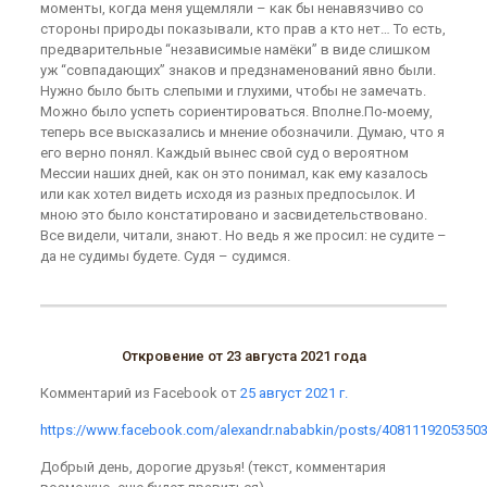
моменты, когда меня ущемляли – как бы ненавязчиво со
стороны природы показывали, кто прав а кто нет… То есть,
предварительные “независимые намёки” в виде слишком
уж “совпадающих” знаков и предзнаменований явно были.
Нужно было быть слепыми и глухими, чтобы не замечать.
Можно было успеть сориентироваться. Вполне.По-моему,
теперь все высказались и мнение обозначили. Думаю, что я
его верно понял. Каждый вынес свой суд о вероятном
Мессии наших дней, как он это понимал, как ему казалось
или как хотел видеть исходя из разных предпосылок. И
мною это было констатировано и засвидетельствовано.
Все видели, читали, знают. Но ведь я же просил: не судите –
да не судимы будете. Судя – судимся.
Откровение от 23 августа 2021 года
Комментарий из Facebook от
25 август 2021 г.
https://www.facebook.com/alexandr.nababkin/posts/4081119205350
Добрый день, дорогие друзья! (текст, комментария