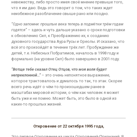
невежеству, либо просто имея своё мнение превыше того,
что я им даю. Ведь это говорит о том, что таких ждет
неизбежное разоблачение свыше рано или поздно.
“Одно запомни: прошлые века теперь в подмётки трём годам
годятся”
– здесь и чуть дальше указано о сроке подготовки
к обновлению Сил, к Преображению их, к созданию
духовного государства Аура Русы и Ореолы. И сказано, что
всё это произойдёт в течение трёх лет. Пробуждение же
детей, т.е. Небесных Побратимов, началось в 1998 году и
формально (на уровне Сил) было завершено в 2001 году.
“Вотще тебе сказал Отец Отцов, что моя воля будет
непреклонной…”
– это очень непонятное выражение,
которое трактовалось и думалось то так, то этак. Скорее
всего речь идёт о чём-то произошедшем ранее в
масштабах мировой истории, о чём как человек я может
быть уже и не помню. Может быть, это было в одной из
каких-то прошлых жизней.
Откровение от 22 октября 1995 года,
Это первое Откровение из цикла Откровений-Признаний. В