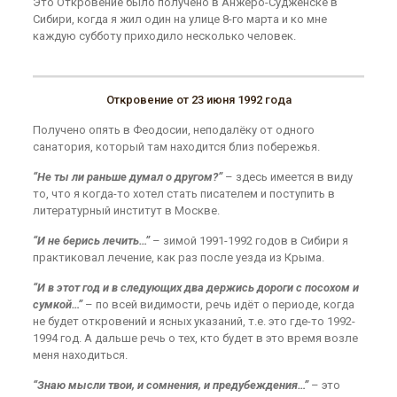
Это Откровение было получено в Анжеро-Судженске в
Сибири, когда я жил один на улице 8-го марта и ко мне
каждую субботу приходило несколько человек.
Откровение от 23 июня 1992 года
Получено опять в Феодосии, неподалёку от одного
санатория, который там находится близ побережья.
“Не ты ли раньше думал о другом?”
– здесь имеется в виду
то, что я когда-то хотел стать писателем и поступить в
литературный институт в Москве.
“И не берись лечить…”
– зимой 1991-1992 годов в Сибири я
практиковал лечение, как раз после уезда из Крыма.
“И в этот год и в следующих два держись дороги с посохом и
сумкой…”
– по всей видимости, речь идёт о периоде, когда
не будет откровений и ясных указаний, т.е. это где-то 1992-
1994 год. А дальше речь о тех, кто будет в это время возле
меня находиться.
“Знаю мысли твои, и сомнения, и предубеждения…”
– это