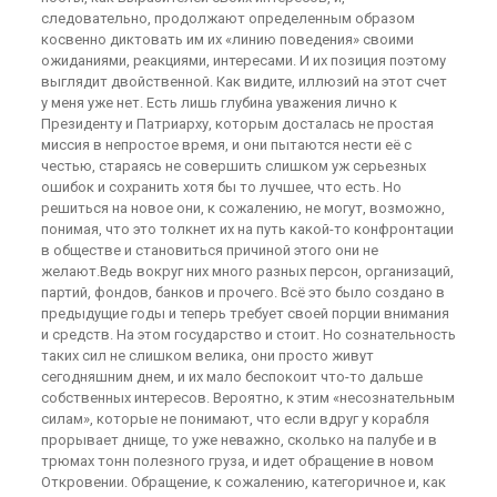
следовательно, продолжают определенным образом
косвенно диктовать им их «линию поведения» своими
ожиданиями, реакциями, интересами. И их позиция поэтому
выглядит двойственной. Как видите, иллюзий на этот счет
у меня уже нет. Есть лишь глубина уважения лично к
Президенту и Патриарху, которым досталась не простая
миссия в непростое время, и они пытаются нести её с
честью, стараясь не совершить слишком уж серьезных
ошибок и сохранить хотя бы то лучшее, что есть. Но
решиться на новое они, к сожалению, не могут, возможно,
понимая, что это толкнет их на путь какой-то конфронтации
в обществе и становиться причиной этого они не
желают.Ведь вокруг них много разных персон, организаций,
партий, фондов, банков и прочего. Всё это было создано в
предыдущие годы и теперь требует своей порции внимания
и средств. На этом государство и стоит. Но сознательность
таких сил не слишком велика, они просто живут
сегодняшним днем, и их мало беспокоит что-то дальше
собственных интересов. Вероятно, к этим «несознательным
силам», которые не понимают, что если вдруг у корабля
прорывает днище, то уже неважно, сколько на палубе и в
трюмах тонн полезного груза, и идет обращение в новом
Откровении. Обращение, к сожалению, категоричное и, как