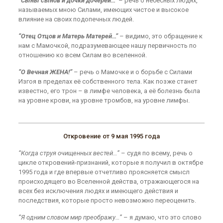
“Сыны сынов и дочки дочерей…”
– речь о небесных людях,
называемых мною Силами, имеющих чистое и высокое
влияние на своих подопечных людей.
“Отец Отцов и Матерь Матерей…”
– видимо, это обращение к
нам с Мамочкой, подразумевающее нашу первичность по
отношению ко всем Силам во вселенной.
“О Вечная ЖЕНА!”
– речь о Мамочке и о борьбе с Силами
Изгоя в пределах её собственного тела. Как позже станет
известно, его трон – в лимфе человека, а её болезнь была
на уровне крови, на уровне тромбов, на уровне лимфы.
Откровение от 9 мая 1995 года
“Когда струя очищенных вестей…”
– судя по всему, речь о
цикле откровений-признаний, которые я получил в октябре
1995 года и где впервые отчетливо проясняется смысл
происходящего во Вселенной действа, отражающегося на
всех без исключения людях и имеющего действия и
последствия, которые просто невозможно переоценить.
“Я одним словом мир преображу…”
– я думаю, что это слово