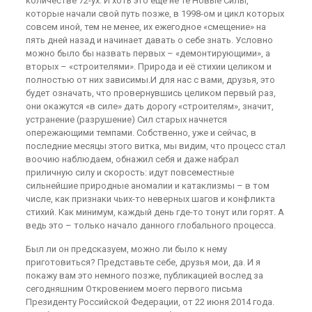
количестве 72-ух. И хоть это еще не те Новые Силы,
которые начали свой путь позже, в 1998-ом и цикл которых
совсем иной, тем не менее, их ежегодное «смещение» на
пять дней назад и начинает давать о себе знать. Условно
можно было бы назвать первых – «демонтирующими», а
вторых – «строителями». Природа и её стихии целиком и
полностью от них зависимы.И для нас с вами, друзья, это
будет означать, что провернувшись целиком первый раз,
они окажутся «в силе» дать дорогу «строителям», значит,
устранение (разрушение) Сил старых начнется
опережающими темпами. Собственно, уже и сейчас, в
последние месяцы этого витка, мы видим, что процесс стал
воочию наблюдаем, обнажил себя и даже набрал
приличную силу и скорость: идут повсеместные
сильнейшие природные аномалии и катаклизмы – в том
числе, как признаки чьих-то неверных шагов и конфликта
стихий. Как минимум, каждый день где-то тонут или горят. А
ведь это – только начало данного глобального процесса.
Был ли он предсказуем, можно ли было к нему
приготовиться? Представьте себе, друзья мои, да. И я
покажу вам это немного позже, публикацией вослед за
сегодняшним Откровением моего первого письма
Президенту Российской Федерации, от 22 июня 2014 года.