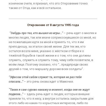
конечном счете, я признал, что это Откровение точно
также от Отца, как и всё остальное.
Откровение от 8 августа 1995 года
“Забудь про тех, кто вышел из игры…”
– речь идет о многих и
многих людях, так или иначе соприкоснувшихся со мной, но
не пожелавших идти за мной и принять то, что я им
преподношу, за эталон своей жизни. Для тех же, кто
остался возле меня, указано о жёстком отборе и о
тяжёлой борьбе в такой жизни и о том, что они должны
служить, служить и служить тому, чему себя посвятили, в
моём лице. Поэтому сказано, что “…предупреди своих
друзей о том, что маршалу дороже всех солдаты”.
“Эфесом этой сабли служит та, которая не раз тебя
спасала…”
– это речь снова идет о Мамочке.
“Таких я сам сурово накажу в момент, когда они не ждут
подвоха…”
– здесь речь идет о людях, которые внешне
приняли то, что я несу, а внутри остались закрытыми для
этого либо из каких-то корыстных интересов, либо по