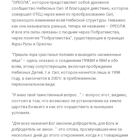
“ОРЕОЛА”, которое представляет собой духовное
сообщество Небесных Сил. И благодаря действию, которое
совершил ОТЕЦ через меня по преобразованию Сил,
произошло изменение всей Небесной структуры. Неважно
как она называлась раньше, теперь её название – ОРЕОЛА.
И все эти силы связаны с людьми через Побратимства,
через понятие “Побратимства”, существующее в границах
Ауры Русы и Ореолы.
“Пришла пора срастанья половин и выводить насиженные
яйца”
– здесь сказано о соединении ПРАВИ и ЯВИ и обо
всём, этому сопутствующем, включая пробуждение
Небесных Детей, т.е. Сил, которое начнется лишь в 1998
году, а закончится в 2001г. в приближенном,
первоначальном виде.
“Я знаю твой таинственный вопрос…”
– вопрос этот, видимо,
состоял в том, что возможно ли установление на земле
царства Божьего и как это осуществить в нынешних
условиях.
“Для всех назначил Бог законом добродетель, для Бога ж
добродетель не закон…”
-это слова, прозвучавшие мне за
несколько дней до этого откровения, когда я с товарищами