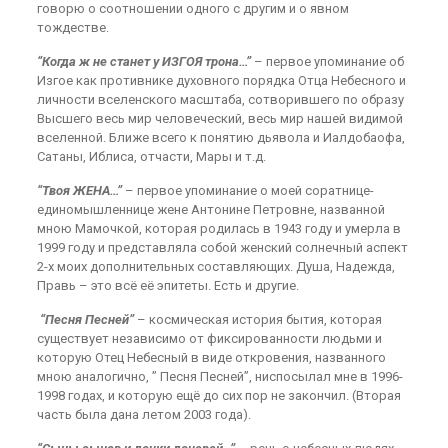
говорю о соотношении одного с другим и о явном
тождестве.
“Когда ж не станет у ИЗГОЯ трона…”
– первое упоминание об
Изгое как противнике духовного порядка Отца Небесного и
личности вселенского масштаба, сотворившего по образу
Высшего весь мир человеческий, весь мир нашей видимой
вселенной. Ближе всего к понятию дьявола и Иалдобаофа,
Сатаны, Иблиса, отчасти, Мары и т.д.
“Твоя ЖЕНА…”
– первое упоминание о моей соратнице-
единомышленнице жене Антонине Петровне, названной
мною Мамочкой, которая родилась в 1943 году и умерла в
1999 году и представляла собой женский солнечный аспект
2-х моих дополнительных составляющих. Душа, Надежда,
Правь – это всё её эпитеты. Есть и другие.
“Песня Песней”
– космическая история бытия, которая
существует независимо от фиксированности людьми и
которую Отец Небесный в виде откровения, названного
мною аналогично, ” Песня Песней”, ниспосылал мне в 1996-
1998 годах, и которую ещё до сих пор не закончил. (Вторая
часть была дана летом 2003 года).