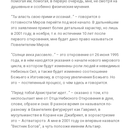
помогая им, помогая, в первую очередь, мне, не смотря на
душевные и особенно физические мучения.
“Ты власть свою прими и осознай…”
– говорится о
готовности Миров перейти под моё начало. В дальнейшем
это заявление примет более детальный характер, но лишь
в 2001 году, в ноябре, т.е. по истечении 10 лет после
первого откровения, мне будет дано право называться
Повелителем Миров.
“Солнце века рассвело…”
– это откровение от 26 июня 1995
года, и в нём находятся указания о начале нового мирового
цикла, в котором будут изменены роли людей и невидимых
Небесных Сил, а также будет изменено соотношение
Божьего к Изгоевому, в сторону увеличения Божьего. Но
это – постепенный процесс, о чём здесь и говорится.
“Перед тобой Архистратиг идет…”
– сказано о том, кто
ниспосылает мне от Отца Небесного Откровения в духе,
слове, образе и снах. В разное время он назывался по-
разному: в Евангелиях фигурирует как Гавриил, в
мусульманстве в Коране как Джабриил, в зороастризме
это – Астватэротэ. А мне в 2001 году он впервые назвался
“Вестник Богов”, а чуть попозже именем Альтаир.