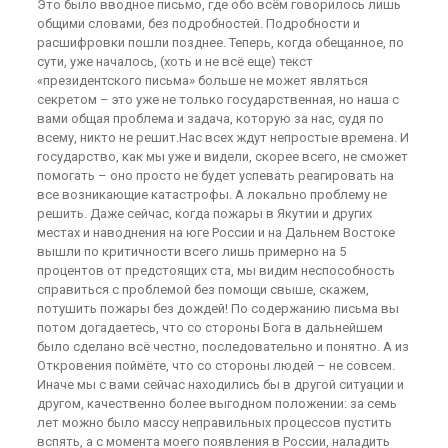
Это было вводное письмо, где обо всём говорилось лишь
общими словами, без подробностей. Подробности и
расшифровки пошли позднее. Теперь, когда обещанное, по
сути, уже началось, (хоть и не всё еще) текст
«президентского письма» больше не может являться
секретом – это уже не только государственная, но наша с
вами общая проблема и задача, которую за нас, судя по
всему, никто не решит.Нас всех ждут непростые времена. И
государство, как мы уже и видели, скорее всего, не сможет
помогать – оно просто не будет успевать реагировать на
все возникающие катастрофы. А локально проблему не
решить. Даже сейчас, когда пожары в Якутии и других
местах и наводнения на юге России и на Дальнем Востоке
вышли по критичности всего лишь примерно на 5
процентов от предстоящих ста, мы видим неспособность
справиться с проблемой без помощи свыше, скажем,
потушить пожары без дождей! По содержанию письма вы
потом догадаетесь, что со стороны Бога в дальнейшем
было сделано всё честно, последовательно и понятно. А из
Откровения поймёте, что со стороны людей – не совсем.
Иначе мы с вами сейчас находились бы в другой ситуации и
другом, качественно более выгодном положении: за семь
лет можно было массу неправильных процессов пустить
вспять, а с момента моего появления в России, наладить