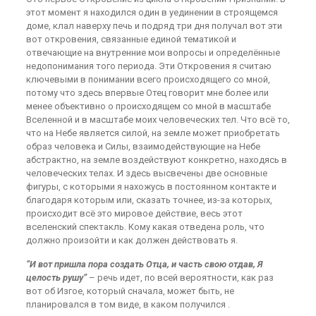
этот момент я находился один в уединении в строящемся
доме, клал наверху печь и подряд три дня получал вот эти
вот откровения, связанные единой тематикой и
отвечающие на внутренние мои вопросы и определённые
недопонимания того периода. Эти Откровения я считаю
ключевыми в понимании всего происходящего со мной,
потому что здесь впервые Отец говорит мне более или
менее объективно о происходящем со мной в масштабе
Вселенной и в масштабе моих человеческих тел. Что всё то,
что на Небе является силой, на земле может приобретать
образ человека и Силы, взаимодействующие на Небе
абстрактно, на земле воздействуют конкретно, находясь в
человеческих телах. И здесь высвечены две основные
фигуры, с которыми я нахожусь в постоянном контакте и
благодаря которым или, сказать точнее, из-за которых,
происходит всё это мировое действие, весь этот
вселенский спектакль. Кому какая отведена роль, что
должно произойти и как должен действовать я.
“И вот пришла пора создать Отца, и часть свою отдав, Я
целость рушу”
– речь идет, по всей вероятности, как раз
вот об Изгое, который сначала, может быть, не
планировался в том виде, в каком получился .