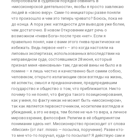
попробовали в судебном порядке обвинить в
«миссионерской деятельности», якобы я просто завлекаю
людей в «свою веру». Сами-то инициаторы разве поняли
что произошло и чем это теперь чревато? Боюсь, пока не
до конца. А пора уже: наглядности для выводов уже более,
чем достаточно. В новом Откровении идет речь о
возможном «гневе Бога» после трех «нет». Если я
правильно понял, нам с вами этого гнева практически не
избежать. Ведь первое «нет» – это когда настояли на
липовых экспертизах, использованных впоследствии на
неправедном суде, состоявшемся 28 июня, который
признал меня «виновным» там, где моей вины не было и в
помине – я лишь честно и качественно был самим собою,
человеком, открыто излагающим свои взгляды на жизнь,
её аспекты, смысл и предназначение, предупредившим
государство и общество о том, что приближается. Никто
почему-то не понял, что фигура такого позиционирования,
как у меня, по факту никак не может быть «миссионером»,
так как является первоисточником, носителем взглядов и
убеждений, а это не вера, тем более не чья-то вера, а личное
мировоззрение, философия. Религии в её общепринятом
понимании здесь нет. Миссионерство происходит от слова
«Миссия» (от лат. missio — посылка, поручение). Разве кто-
то мне что-то поручал, куда-то посылал? Я действую сам и