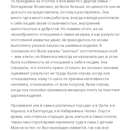
то праздника за столом, и все вместе с другом семьи –
болгарином. Возможно, их было больше, но ценности они ни
для кого не представляли, потому и растерялись. Она
много где и много кем работала, всегда и везде располагая
к себе людей своей отзывчивостью, внутренней
целостностью и добротой. Но помимо этого, из-за
своеобразного отношения к семье ее мужа, и как результат
постоянной нехватки денег, ей приходилось по ночам
выполнять разные заказы на швейные изделия. В
основном это были заказы “знатных” состоятельных особ
– жен элиты, но Мамочка никогда не назначала цен, в этом
была особенность ее отношения к себе и людям. Она
говорила, что платить нужно столько, во сколько человек
оценивает результат ее труда. Были случаи, когда она
отказывалась кому-то шить по причине негативности
человека, отказываясь от всех посулов, были случаи,
когда она спокойно принимала мизерную плату за поистине
царские изделия.
Проживали они в самых различных городах: и в Орле, и в
Каунасе, и в Белгороде, и в Набережных Челны. Спустя
время, она отвезла старшую дочь учиться в Севастополь.
Через некоторое время переехала туда и сама с детьми.
Муж не хотел, но был вынужден смирится, так как все