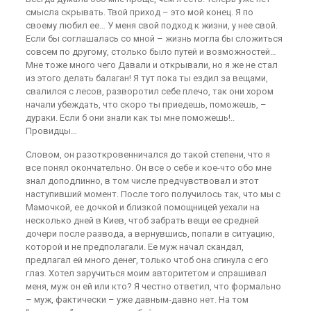
смысла скрывать. Твой приход – это мой конец. Я по
своему любил ее… У меня свой подход к жизни, у нее свой.
Если бы соглашалась со мной – жизнь могла бы сложиться
совсем по другому, столько было путей и возможностей…
Мне тоже много чего Давали и открывали, но я же не стал
из этого делать балаган! Я тут пока ты ездил за вещами,
свалился с лесов, разворотил себе плечо, так они хором
начали убеждать, что скоро ты приедешь, поможешь, –
дураки. Если б они знали как ты мне поможешь!..
Провидцы…
Словом, он разоткровенничался до такой степени, что я
все понял окончательно. Он все о себе и кое-что обо мне
знал доподлинно, в том числе предчувствовал и этот
наступивший момент. После того получилось так, что мы с
Мамочкой, ее дочкой и близкой помощницей уехали на
несколько дней в Киев, чтоб забрать вещи ее средней
дочери после развода, а вернувшись, попали в ситуацию,
которой и не предполагали. Ее муж начал скандал,
предлагал ей много денег, только чтоб она сгинула с его
глаз. Хотел заручиться моим авторитетом и спрашивал
меня, муж он ей или кто? Я честно ответил, что формально
– муж, фактически – уже давным-давно нет. На том