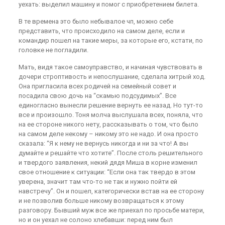
уехать: выделил машину и помог с приобретением билета.
В те времена это было небывалое чп, можно себе
представить, что происходило на самом деле, если и
командир пошел на такие меры, за которые его, кстати, по
головке не погладили.
Мать, видя такое самоуправство, и начиная чувствовать в
дочери строптивость и непослушание, сделала хитрый ход.
Она пригласила всех родичей на семейный совет и
посадила свою дочь на “скамью подсудимых”. Все
единогласно вынесли решение вернуть ее назад. Но тут-то
все и произошло. Тоня молча выслушала всех, поняла, что
на ее стороне никого нету, рассказывать о том, что было
на самом деле некому – никому это не надо. И она просто
сказала: “Я к нему не вернусь никогда и ни за что! А вы
думайте и решайте что хотите”. После столь решительного
и твердого заявления, некий дядя Миша в корне изменил
свое отношение к ситуации: “Если она так твердо в этом
уверена, значит там что-то не так и нужно пойти ей
навстречу”. Он и пошел, категорически встав на ее сторону
и не позволив больше никому возвращаться к этому
разговору. Бывший муж все же приехал по просьбе матери,
но и он уехал не солоно хлебавши: перед ним был