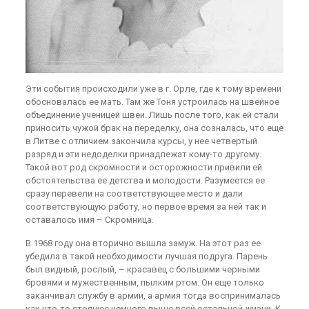
Эти события происходили уже в г. Орле, где к тому времени
обосновалась ее мать. Там же Тоня устроилась на швейное
объединение ученицей швеи. Лишь после того, как ей стали
приносить чужой брак на переделку, она созналась, что еще
в Литве с отличием закончила курсы, у нее четвертый
разряд и эти недоделки принадлежат кому-то другому.
Такой вот род скромности и осторожности привили ей
обстоятельства ее детства и молодости. Разумеется ее
сразу перевели на соответствующее место и дали
соответствующую работу, но первое время за ней так и
оставалось имя – Скромница.
В 1968 году она вторично вышла замуж. На этот раз ее
убедила в такой необходимости лучшая подруга. Парень
был видный, рослый, – красавец с большими черными
бровями и мужественным, пылким ртом. Он еще только
заканчивал службу в армии, а армия тогда воспринималась
как что-то стоящее немного выше всей остальной жизни. К