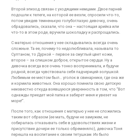
Второй эпизод связан с уходящими немцами. Двое парней
подошли к телеге, на которой ее везли, спросили что-то,
потом увидев темненькую голубоглазую девочку, очень
обрадовались, сказали, что она – настоящая арийка или
что-то в этом роде, вручили шоколадку и распрощались.
С матерью отношения у нее складывались всегда очень
сложные. Та ее, почему-то недолюбливала, называла то
Султаном, то Дуркой – первое за смуглый цвет кожи,
второе – за слишком доброе, открытое сердце. Ну а
девочка всегда все очень тонко воспринимала, и будучи
родной, всегда чувствовала себя падчерицей-золушкой.
Любимым ее местом был… уголок в свинарнике, где она же
и кормила животных. Она хорошо помнила свою детскую
неизвестно откуда взявшуюся уверенность в том, что “Вот
однажды приедет мой папка и заберет меня и увезет на
море!”.
После того, как отношения с матерью у нее не сложились
таким вот образом (ее мать, будучи не замужем, не
собиралась отказывать себе в удовольствиях жизни и
присутствие дочери ее только обременяло), девочка Тоня
перешла на воспитание к своим тетушкам. Их было