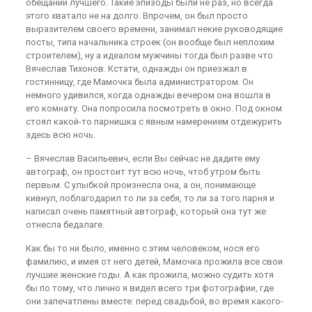
обещаний лучшего. Такие эпизоды были не раз, но всегда
этого хватало не на долго. Впрочем, он был просто
выразителем своего времени, занимал некие руководящие
посты, типа начальника строек (он вообще был неплохим
строителем), ну а идеалом мужчины тогда был разве что
Вячеслав Тихонов. Кстати, однажды он приезжал в
гостинницу, где Мамочка была администратором. Он
немного удивился, когда однажды вечером она вошла в
его комнату. Она попросила посмотреть в окно. Под окном
стоял какой-то парнишка с явным намерением отдежурить
здесь всю ночь.
– Вячеслав Васильевич, если Вы сейчас не дадите ему
автограф, он простоит тут всю ночь, чтоб утром быть
первым. С улыбкой произнесла она, а он, понимающе
кивнул, поблагодарил то ли за себя, то ли за того парня и
написал очень памятный автограф, который она тут же
отнесла бедалаге.
Как бы то ни было, именно с этим человеком, нося его
фамилию, и имея от него детей, Мамочка прожила все свои
лучшие женские годы. А как прожила, можно судить хотя
бы по тому, что лично я видел всего три фотографии, где
они запечатлены вместе: перед свадьбой, во время какого-