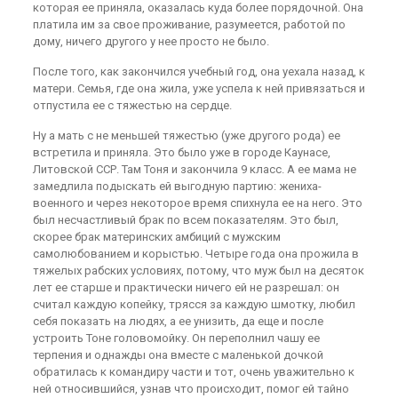
которая ее приняла, оказалась куда более порядочной. Она
платила им за свое проживание, разумеется, работой по
дому, ничего другого у нее просто не было.
После того, как закончился учебный год, она уехала назад, к
матери. Семья, где она жила, уже успела к ней привязаться и
отпустила ее с тяжестью на сердце.
Ну а мать с не меньшей тяжестью (уже другого рода) ее
встретила и приняла. Это было уже в городе Каунасе,
Литовской ССР. Там Тоня и закончила 9 класс. А ее мама не
замедлила подыскать ей выгодную партию: жениха-
военного и через некоторое время спихнула ее на него. Это
был несчастливый брак по всем показателям. Это был,
скорее брак материнских амбиций с мужским
самолюбованием и корыстью. Четыре года она прожила в
тяжелых рабских условиях, потому, что муж был на десяток
лет ее старше и практически ничего ей не разрешал: он
считал каждую копейку, трясся за каждую шмотку, любил
себя показать на людях, а ее унизить, да еще и после
устроить Тоне головомойку. Он переполнил чашу ее
терпения и однажды она вместе с маленькой дочкой
обратилась к командиру части и тот, очень уважительно к
ней относившийся, узнав что происходит, помог ей тайно