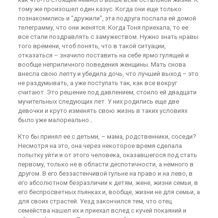
тому же произошел один казус. Когда они еще только
познакомились и “дружили”, эта подруга послала ей домой
телеграмму, что они женятся. Когда Тоня приехала, то ее
все стали поздравлять с замужеством. Нужно знать нравы
того времени, чтоб понять, что в такой ситуации,
отказаться – значило поставить на себе ярмо гулящей и
вообще неприличного поведения женщины. Мать снова
внесла свою лепту и убедила дочь, что лучший выход – это
не раздумывать, а уже поступать так, как все вокруг
считают. Это решение под давлением, стоило ей двадцати
мучительных следующих лет. У них родились еще две
девочки и круто изменять свою жизнь в таких условиях
было уже малореально…
Кто бы принял ее с детьми, – мама, родственники, соседи?
Несмотря на это, она через некоторое время сделала
попытку уйти и от этого человека, оказавшегося под стать
первому, только не в области деспотичности, а немного в
другом. В его беззастенчивой гульне на право и на лево, в
его абсолютном безразличии к детям, жене, жизни семьи, в
его беспросветных пъянках и, вообще, жизни не для семьи, а
для своих страстей. Уезд закончился тем, что отец
семейства нашел их и приехал вслед с кучей покаяний и