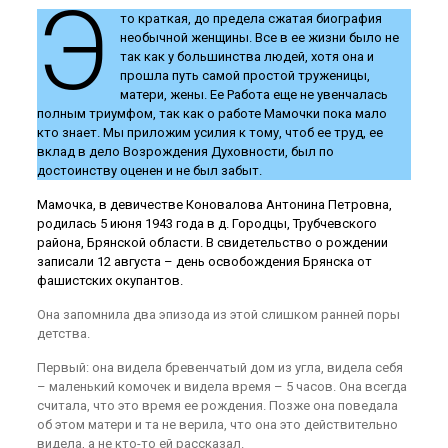
Э
то краткая, до предела сжатая биография
необычной женщины. Все в ее жизни было не
так как у большинства людей, хотя она и
прошла путь самой простой труженицы,
матери, жены. Ее Работа еще не увенчалась
полным триумфом, так как о работе Мамочки пока мало
кто знает. Мы приложим усилия к тому, чтоб ее труд, ее
вклад в дело Возрождения Духовности, был по
достоинству оценен и не был забыт.
Мамочка, в девичестве Коновалова Антонина Петровна,
родилась 5 июня 1943 года в д. Городцы, Трубчевского
района, Брянской области. В свидетельство о рождении
записали 12 августа – день освобождения Брянска от
фашистских окупантов.
Она запомнила два эпизода из этой слишком ранней поры
детства.
Первый: она видела бревенчатый дом из угла, видела себя
– маленький комочек и видела время – 5 часов. Она всегда
считала, что это время ее рождения. Позже она поведала
об этом матери и та не верила, что она это действительно
видела, а не кто-то ей рассказал.