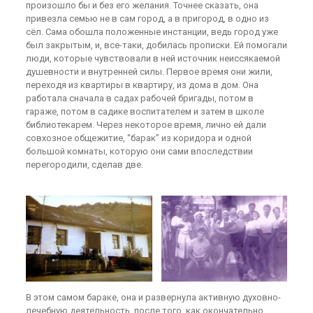
произошло бы и без его желания. Точнее сказать, она
привезла семью не в сам город, а в пригород, в одно из
сёл. Сама обошла положенные инстанции, ведь город уже
был закрытым, и, все-таки, добилась прописки. Ей помогали
люди, которые чувствовали в ней источник неиссякаемой
душевности и внутренней силы. Первое время они жили,
переходя из квартиры в квартиру, из дома в дом. Она
работала сначала в садах рабочей бригады, потом в
гараже, потом в садике воспитателем и затем в школе
библиотекарем. Через некоторое время, лично ей дали
совхозное общежитие, “барак” из коридора и одной
большой комнаты, которую они сами впоследствии
перегородили, сделав две.
В этом самом бараке, она и развернула активную духовно-
лечебную деятельность, после того, как окончательно