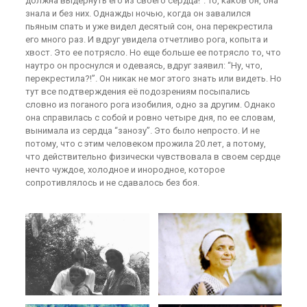
должна выдернуть его из своего сердца!”. То, каков он, она
знала и без них. Однажды ночью, когда он завалился
пьяным спать и уже видел десятый сон, она перекрестила
его много раз. И вдруг увидела отчетливо рога, копыта и
хвост. Это ее потрясло. Но еще больше ее потрясло то, что
наутро он проснулся и одеваясь, вдруг заявил: “Ну, что,
перекрестила?!”. Он никак не мог этого знать или видеть. Но
тут все подтверждения её подозрениям посыпались
словно из поганого рога изобилия, одно за другим. Однако
она справилась с собой и ровно четыре дня, по ее словам,
вынимала из сердца “занозу”. Это было непросто. И не
потому, что с этим человеком прожила 20 лет, а потому,
что действительно физически чувствовала в своем сердце
нечто чуждое, холодное и инородное, которое
сопротивлялось и не сдавалось без боя.