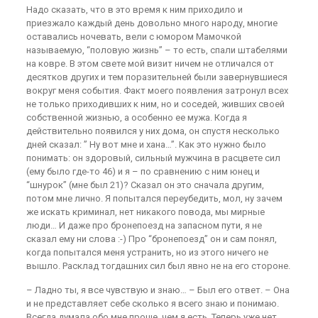
Надо сказать, что в это время к ним приходило и
приезжало каждый день довольно много народу, многие
оставались ночевать, вели с юмором Мамочкой
называемую, “половую жизнь” – то есть, спали штабелями
на ковре. В этом свете мой визит ничем не отличался от
десятков других и тем поразительней были завернувшиеся
вокруг меня события. Факт моего появления затронул всех
не только приходивших к ним, но и соседей, живших своей
собственной жизнью, а особенно ее мужа. Когда я
действительно появился у них дома, он спустя несколько
дней сказал: ” Ну вот мне и хана…”. Как это нужно было
понимать: он здоровый, сильный мужчина в расцвете сил
(ему было где-то 46) и я – по сравнению с ним юнец и
“шнурок” (мне был 21)? Сказал он это сначала другим,
потом мне лично. Я попытался переубедить, мол, ну зачем
же искать криминал, нет никакого повода, мы мирные
люди… И даже про бронепоезд на запасном пути, я не
сказал ему ни слова :-) Про “бронепоезд” он и сам понял,
когда попытался меня устранить, но из этого ничего не
вышло. Расклад тогдашних сил был явно не на его стороне.
– Ладно ты, я все чувствую и знаю… – Был его ответ. – Она
и не представляет себе сколько я всего знаю и понимаю.
Всегда думала обо мне проще, чем я есть. Теперь уже нет