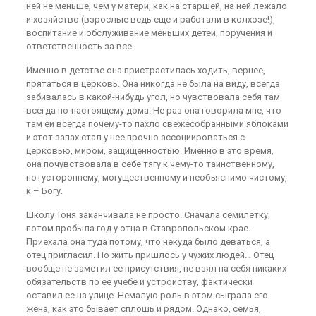
ней не меньше, чем у матери, как на старшей, на ней лежало
и хозяйство (взрослые ведь еще и работали в колхозе!),
воспитание и обслуживание меньших детей, поручения и
ответственность за все.
Именно в детстве она пристрастилась ходить, вернее,
прятаться в церковь. Она никогда не была на виду, всегда
забивалась в какой-нибудь угол, но чувствовала себя там
всегда по-настоящему дома. Не раз она говорила мне, что
там ей всегда почему-то пахло свежесобранными яблоками
и этот запах стал у нее прочно ассоциироваться с
церковью, миром, защищенностью. Именно в это время,
она почувствовала в себе тягу к чему-то таинственному,
потустороннему, могущественному и необъяснимо чистому,
к – Богу.
Школу Тоня заканчивала не просто. Сначала семилетку,
потом пробыла год у отца в Ставропольском крае.
Приехала она туда потому, что некуда было деваться, а
отец пригласил. Но жить пришлось у чужих людей… Отец
вообще не заметил ее присутствия, не взял на себя никаких
обязательств по ее учебе и устройству, фактически
оставил ее на улице. Немалую роль в этом сыграла его
жена, как это бывает сплошь и рядом. Однако, семья,