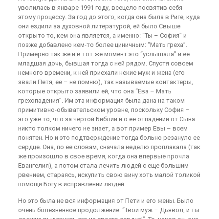
уволилась в январе 1991 году, всецело посвятив себя
этому процессу. За год до этого, когда она была в Риге, куда
они ездили за духовной литературой, ей было Свыше
открыто то, кем она является, а именно: “Ты – София” и
позже добавлено кем-то более циничным: “Мать греха”.
Примерно так же и в тот же момент это “услышала” и ее
младшая дочь, бывшая тогда с ней рядом. Спустя совсем
немного времени, к ней приехали некие муж и жена (его
звали Петя, ее – не помню), так называемые контактеры,
которые открыто заявили ей, что она “Ева – Мать
грехопадения”. Им эта информация была дана на таком
примитивно-обывательском уровне, поскольку София –
это уже то, что за чертой Библии и о ее отпадении от Сына
никто толком ничего не знает, а вот пример Евы – всем
понятен. Но и это подтверждение тогда больно резануло ее
сердце. Она, по ее словам, сначала неделю проплакала (так
же произошло в свое время, когда она впервые прочла
Евангелия), а потом стала лечить людей с еще большим
рвением, стараясь, искупить свою вину хоть малой толикой
помощи Богу в исправлении людей.
Но это была не вся информация от Пети и его жены. Было
очень болезненное продолжение: “Твой муж – Дьявол, и ты