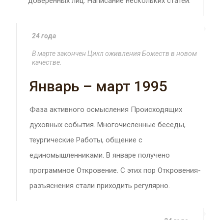
доверенных лиц. Написание нескольких статей.
24 года
В марте закончен Цикл оживления Божеств в новом
качестве.
Январь – март 1995
Фаза активного осмысления Происходящих
духовных события. Многочисленные беседы,
теургические Работы, общение с
единомышленниками. В январе получено
программное Откровение. С этих пор Откровения-
разъяснения стали приходить регулярно.