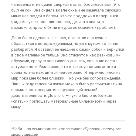
человечка и, не сумев сдержать слез, бросилась вон. Это
был не сон. Она сидела возле окна и не замечала снующих
мимо нее людей в белом. Кто-то предложил валерьянки
(видимо, у нее пошаливало сердце, и это знали, а
возможно, просто были в курсе ее семейных проблем).
Дело было сделано. Не знаю, станет ли она лучше
обращаться с новорожденными, но уж с мужем-то точно
разберется. Я оставил ее наедине с самой собой и вернулся
в свое маленькое тельце. Оно стиснутое, как резиновыми
обручами, сразу стало тяжело дышать, сознание слегка
затуманилось. Было ясно, что в таких условиях долго и
сознательно находиться невозможно. Я переключился на
мир пока мне более близкий — но уже без сопровождения.
Лишь к году телесной жизни можно было рассчитывать на
нормальное восприятие окружающей земной
действительности. До этого — нужно было побольше
«спать» и поглощать материальные Силы-энергии через
маму.
*
Наби — на семитских языках означает «Пророк», посредник
между мирами.