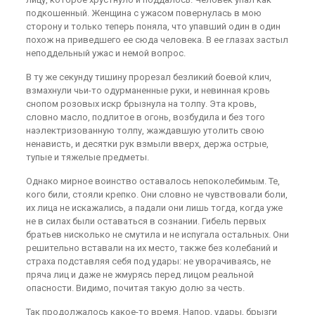
подкошенный. Женщина с ужасом повернулась в мою
сторону и только теперь поняла, что упавший один в один
похож на приведшего ее сюда человека. В ее глазах застыл
неподдельный ужас и немой вопрос.
В ту же секунду тишину прорезал безликий боевой клич,
взмахнули чьи-то одурманенные руки, и невинная кровь
снопом розовых искр брызнула на толпу. Эта кровь,
словно масло, подлитое в огонь, возбудила и без того
наэлектризованную толпу, жаждавшую утолить свою
ненависть, и десятки рук взмыли вверх, держа острые,
тупые и тяжелые предметы.
Однако мирное воинство оставалось непоколебимым. Те,
кого били, стояли крепко. Они словно не чувствовали боли,
их лица не искажались, а падали они лишь тогда, когда уже
не в силах были оставаться в сознании. Гибель первых
братьев нисколько не смутила и не испугала остальных. Они
решительно вставали на их место, также без колебаний и
страха подставляя себя под удары: не уворачиваясь, не
пряча лиц и даже не жмурясь перед лицом реальной
опасности. Видимо, почитая такую долю за честь.
Так продолжалось какое-то время. Напор, удары, брызги