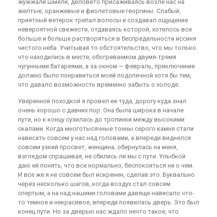
жужжали шмели, деловито присаживаясь возле нас на
желтые, оранжевые и фиолетовые георгины. Слабый,
приятный ветерок трепал волосы и создавал ощущение
невероятной свежести, отдаваясь которой, хотелось все
больше и больше растворяться в беспредельности иссиня
чистого неба. Учитывая то обстоятельство, что мы только
что находились в месте, обогреваемом двумя-тремя
чугунными батареями, а за окном — февраль, приключение
должно было понравиться моей подопечной хотя бы тем,
что давало возможность временно забыть о холоде.
Уверенной походкой я провел ее туда, дорогу куда знал
очень хорошо с давних пор. Она была широка в начале
пути, но к концу сузилась до тропинки между высокими
скалами. Когда многотысячные тонны серого камня стали
нависать совсем у нас над головами, а впереди виднелся
совсем узкий просвет, женщина, обернулась на меня,
взглядом спрашивая, не сбились ли мы с пути. Улыбкой
даю ей понять, что все нормально, беспокоиться не о чем.
И все же я не совсем был искренен, сделав это. Буквально
через несколько шагов, когда воздух стал совсем
спертым, а на над нашими головами давяще нависало что-
то темное и некрасивое, впереди появилась дверь. Это был
конец пути. Но за дверью нас ждало нечто такое, что