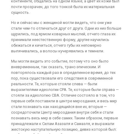
континенте, общались на одном языке, а цвет их кожи был
почти прозрачен, до того тонкой была их материальная
сущность.
Но и сейчас мы с женщиной могли видеть, что они уже
стали чем-то отличаться друг от друга. Одни из них больше
щурились, под ярмом коварных мыслей, отчего глаза их
принимали неестественную форму, другие научились
обижаться и кичиться, отчего губы их непомерно
выпячивались, а волосы кучерявились и темнели.
Мы могли видеть это событие, потому что оно было
вневременным, так сказать, транс-эпическим. И
повторялось каждый раз в определенное время, до тех
пор, пока существовали его следствия в современной
реальности. Те, которые стояли слева — были
выразителями идеологии СРА. Те, которые были справа —
стояли за идеологию СВА. Отличие состояло в том, что
первые себя поставили в центре мироздания, и весь мир
стали познавать как находящийся вне их, вторые —
сосредоточили Центр мироздания внутри себя и стали
познавать весь мир в себе самих. Таким образом, первые
принадлежали к Силам Азазаля и Самаэля, и выражали
жестокую наступательную позицию, девиз которой был: