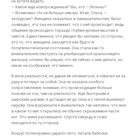
не хотите видеть…
— Какой еще новорожденный? Вы, что — больны?
— Возможно. Но не больше чем вы. Итак, Ольга, —
экскурсия? Женщина оказалась в замешательстве, было
очевидно, что она не понимает, что с ней происходит, ведь
общение происходило гораздо глубже уровня мыслей и
чувств. Единственное, что увидел бы человек со стороны,
это то, что женщина, находится как будто в
полугипнотическом состоянии. Она стала как-то
внимательнее смотреть на улыбающегося краснолицего
малыша, словно бы решая, что ей сейчас с ним делать, но
никак не соображая, что именно.
В иной реальности, не давая ей опомниться, я схватил ее за
руку и потянул за собой. Она не оказала особого
сопротивления, понимая, что происходящее больше
похоже на сон, чем на реальность. Идя быстрыми и
широким шагами, я дотащил ее до окна и с силой выпихнул
наружу. Она вскрикнула и вывалилась так неловко, что мне
в какой-то миг открылись ее обычно скрываемые части
ног. Это меня рассмешило. Спустя секунду я тоже
находился по ту сторону.
Вокруг полноправно царило лето, летали бабочки,