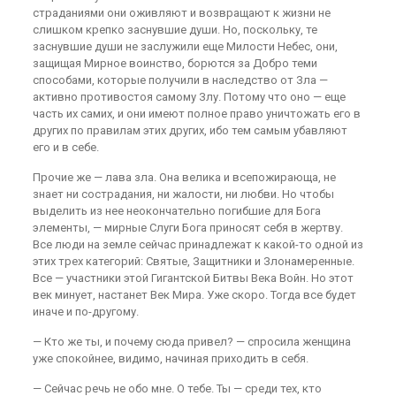
страданиями они оживляют и возвращают к жизни не
слишком крепко заснувшие души. Но, поскольку, те
заснувшие души не заслужили еще Милости Небес, они,
защищая Мирное воинство, борются за Добро теми
способами, которые получили в наследство от Зла —
активно противостоя самому Злу. Потому что оно — еще
часть их самих, и они имеют полное право уничтожать его в
других по правилам этих других, ибо тем самым убавляют
его и в себе.
Прочие же — лава зла. Она велика и всепожирающа, не
знает ни сострадания, ни жалости, ни любви. Но чтобы
выделить из нее неокончательно погибшие для Бога
элементы, — мирные Слуги Бога приносят себя в жертву.
Все люди на земле сейчас принадлежат к какой-то одной из
этих трех категорий: Святые, Защитники и Злонамеренные.
Все — участники этой Гигантской Битвы Века Войн. Но этот
век минует, настанет Век Мира. Уже скоро. Тогда все будет
иначе и по-другому.
— Кто же ты, и почему сюда привел? — спросила женщина
уже спокойнее, видимо, начиная приходить в себя.
— Сейчас речь не обо мне. О тебе. Ты — среди тех, кто