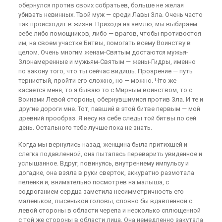
обернулся против своих собратьев, больше не желая
убивать невинных. Твой муж — среди Лавы Зла. Очень часто
так происходит в жизни. Приходя на землю, мы выбираем
себе либо помощников, либо — врагов, чтобы противостоя
им, на своем участке Битвы, помогать всему Воинству в
целом. Очень многим женам-Святым достаются мужья-
Злонамеренные и мужьям-Святым — жены-Гидры, именно
по закону того, что ты сейчас видишь. Прозрение — путь
тернистый, пройти его сложно, но — можно. Что же
касается меня, то я бываю то с Мирным воинством, то с
Воинами Левой стороны, обернувшимися против Зла. И те и
другие дороги мне. Тот, павший в этой битве первым — мой
древний прообраз. Я несу на себе следы той битвы по сей
день. Остального тебе лучше пока не знать.
Когда мы вернулись назад, женщина была притихшей и
слегка подавленной, она пыталась переварить увиденное и
услышанное. Вдруг, повинуясь, внутреннему импульсу и
догадке, она взяла в руки сверток, аккуратно размотала
пеленки и, внимательно посмотрев на малыша, с
содроганием сердца заметила несимметричность его
маленькой, лысенькой головы, словно бы вдавленной с
левой стороны в области черепа и несколько сплющенной
с той же стороны в области лица. Она немедленно закутала