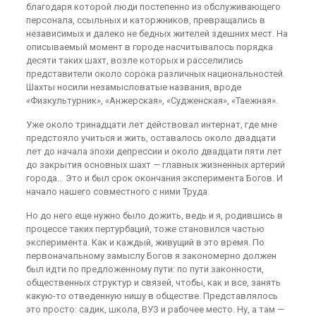
благодаря которой люди постепенно из обслуживающего
персонала, ссыльных и каторжников, превращались в
независимых и далеко не бедных жителей здешних мест. На
описываемый момент в городе насчитывалось порядка
десяти таких шахт, возле которых и расселились
представители около сорока различных национальностей.
Шахты носили незамысловатые названия, вроде
«Физкультурник», «Анжерская», «Судженская», «Таежная».
Уже около тринадцати лет действовал интернат, где мне
предстояло учиться и жить, оставалось около двадцати
лет до начала эпохи депрессии и около двадцати пяти лет
до закрытия основных шахт — главных жизненных артерий
города… Это и был срок окончания эксперимента Богов. И
начало нашего совместного с ними Труда.
Но до него еще нужно было дожить, ведь и я, родившись в
процессе таких пертурбаций, тоже становился частью
эксперимента. Как и каждый, живущий в это время. По
первоначальному замыслу Богов я закономерно должен
был идти по предложенному пути: по пути законности,
общественных структур и связей, чтобы, как и все, занять
какую-то отведенную нишу в обществе. Представлялось
это просто: садик, школа, ВУЗ и рабочее место. Ну, а там —