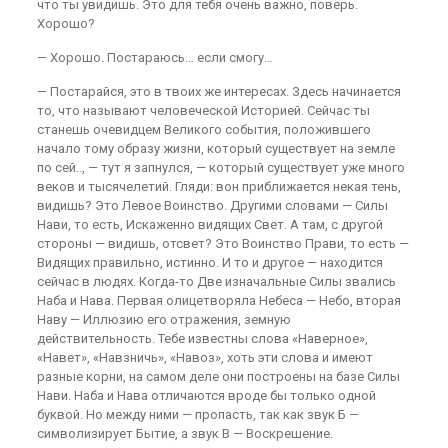
что ты увидишь. Это для тебя очень важно, поверь.
Хорошо?
— Хорошо. Постараюсь… если смогу…
— Постарайся, это в твоих же интересах. Здесь начинается
то, что называют человеческой Историей. Сейчас ты
станешь очевидцем Великого события, положившего
начало тому образу жизни, который существует на земле
по сей.., — тут я запнулся, — который существует уже много
веков и тысячелетий. Гляди: вон приближается некая тень,
видишь? Это Левое Воинство. Другими словами — Силы
Нави, то есть, Искаженно видящих Свет. А там, с другой
стороны — видишь, отсвет? Это Воинство Прави, то есть —
Видящих правильно, истинно. И то и другое — находится
сейчас в людях. Когда-то Две изначальные Силы звались
Наба и Нава. Первая олицетворяла Небеса — Небо, вторая
Наву — Иллюзию его отражения, земную
действительность. Тебе известны слова «Наверное»,
«Навет», «Навзничь», «Навоз», хоть эти слова и имеют
разные корни, на самом деле они построены на базе Силы
Нави. Наба и Нава отличаются вроде бы только одной
буквой. Но между ними — пропасть, так как звук Б —
символизирует Бытие, а звук В — Воскрешение.