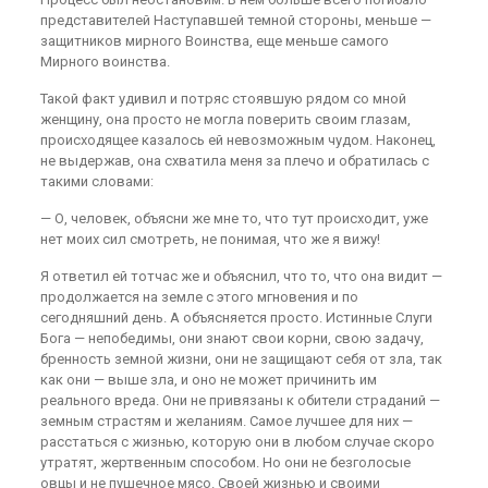
представителей Наступавшей темной стороны, меньше —
защитников мирного Воинства, еще меньше самого
Мирного воинства.
Такой факт удивил и потряс стоявшую рядом со мной
женщину, она просто не могла поверить своим глазам,
происходящее казалось ей невозможным чудом. Наконец,
не выдержав, она схватила меня за плечо и обратилась с
такими словами:
— О, человек, объясни же мне то, что тут происходит, уже
нет моих сил смотреть, не понимая, что же я вижу!
Я ответил ей тотчас же и объяснил, что то, что она видит —
продолжается на земле с этого мгновения и по
сегодняшний день. А объясняется просто. Истинные Слуги
Бога — непобедимы, они знают свои корни, свою задачу,
бренность земной жизни, они не защищают себя от зла, так
как они — выше зла, и оно не может причинить им
реального вреда. Они не привязаны к обители страданий —
земным страстям и желаниям. Самое лучшее для них —
расстаться с жизнью, которую они в любом случае скоро
утратят, жертвенным способом. Но они не безголосые
овцы и не пушечное мясо. Своей жизнью и своими