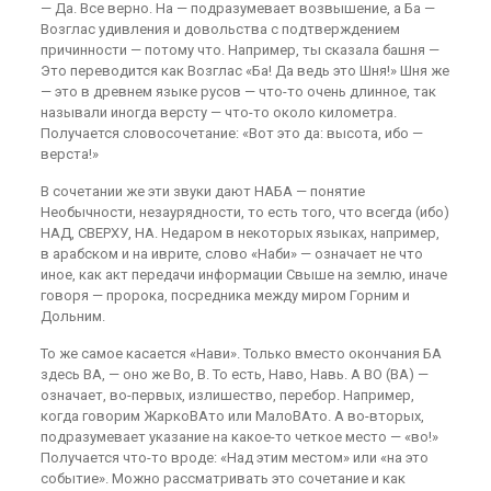
— Да. Все верно. На — подразумевает возвышение, а Ба —
Возглас удивления и довольства с подтверждением
причинности — потому что. Например, ты сказала башня —
Это переводится как Возглас «Ба! Да ведь это Шня!» Шня же
— это в древнем языке русов — что-то очень длинное, так
называли иногда версту — что-то около километра.
Получается словосочетание: «Вот это да: высота, ибо —
верста!»
В сочетании же эти звуки дают НАБА — понятие
Необычности, незаурядности, то есть того, что всегда (ибо)
НАД, СВЕРХУ, НА. Недаром в некоторых языках, например,
в арабском и на иврите, слово «Наби» — означает не что
иное, как акт передачи информации Свыше на землю, иначе
говоря — пророка, посредника между миром Горним и
Дольним.
То же самое касается «Нави». Только вместо окончания БА
здесь ВА, — оно же Во, В. То есть, Наво, Навь. А ВО (ВА) —
означает, во-первых, излишество, перебор. Например,
когда говорим ЖаркоВАто или МалоВАто. А во-вторых,
подразумевает указание на какое-то четкое место — «во!»
Получается что-то вроде: «Над этим местом» или «на это
событие». Можно рассматривать это сочетание и как