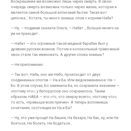
Воскрешение же возможно лишь через смерть. В свою
очередь смерть возможна только через жизнь, которая и
является самой большой иллюзией бытия. Такая вот
цепочка… Кстати, ты много знаешь слов с корнем Наба?
— Ну, — подумав сказала Ольга, — Набат.., больше ничего на
ум не приходит…
— Набат — это огромный такой медный барабан был у
древних русских воинов. Потом и колокольный тревожный
звон стали так именовать. А другие слова знаешь?
— Не припоминаю.
— Так вот, Наба, оно же Небо, происходит от двух
соединенных слогов — На и Ба. Или видоизмененное: Не —
Бо. В этом случае, Бо заменила Ба, но сохранила значение —
«потому что», у белоруссов оно сохранилось. Таким
образом, НАБА — это «то, что сверху всего», «потому что»,
то есть, «превыше всех причин». А теперь вспомнишь
сочетания, состоящие из На и Ба?
— Ну, это уже проще! На башне, На базаре, На бак, ну, или Не
бояться, Не болеть, Не бодаться…