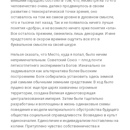
внешний парадокс состоял в том, что, несмотря на то что
человечество очень далеко продвинулось в своем
развитии с технократической точки зрения, оно
оставалось на том же самом уровне в духовном смысле,
что и тысячи лет назад. Так и не появилось ничего лучше
понятия «добра», и не возникло ничего хуже понятия «зла».
Все осталось прежним, сменились лишь декорации. И мне
предстояло в скором времени ощутить все это в
буквальном смысле на своей шкуре.
Нельзя сказать, что Место, куда я попал, было ничем
непримечательным. Советский Союз — плод почти
пятисотлетнего эксперимента Богов. Изначально он
задумывался как альтернатива более Высоким
построениям. Боги собирались установить здесь земной
рай самыми обычными земными средствами. В ход было
пущено все: еще при царях захвачены огромные
территории, создана Великая единоговорящая
централизованная империя. Затем были тщательно
разработаны и воплощены в жизнь одинаковые схемы
поведения и модели материального обустройства будущего
общества социальной справедливости. Возведено в культ
единоначалие. Единоличие и индивидуализм поставлены на
колени. Притуплено чувство собственничества и