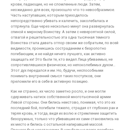
крови, падающие, но не сломленные люди. Затем,
неожиданно для всех, произошло что-то невообразимое.
Часть наступавших, которым приходилось
непосредственно убивать и калечить, заколебалась и
отпрянула. Еще через несколько минут она развернулась
спиной к мирному Воинству. А затем с невероятной силой,
отвагой и решительностью эта одна тысячная темного
Воинства стала давать отпор своим же собратьям, по всей
видимости, проникшись состраданием к безропотно
погибающим, и не найдя ничего лучшего, как активно
защищать их! Это были те, кто видел Лица убиваемых, не
сопротивлявшихся физически, но непоколебимых духом…
Этот дух передался и им. Но, будучи, неспособными
понимать внутренний смысл таких поступков, они
преломили его в себе в активную позицию.
Как ни странно, их число заметно росло, и они могли
сдерживать натиск собственной многотысячной армии
Левой стороны. Они бились неистово, понимая, что это их
последний бой, погибали тяжело, страдая от глубоких ран и
теряя кровь, и тогда, видя их волю и стремление защитить
безоружных, только что убивавшие их сами становились на
их место и бились с остальной напиравшей массой.
Процесс был неостановим. В нем больше всего погибало