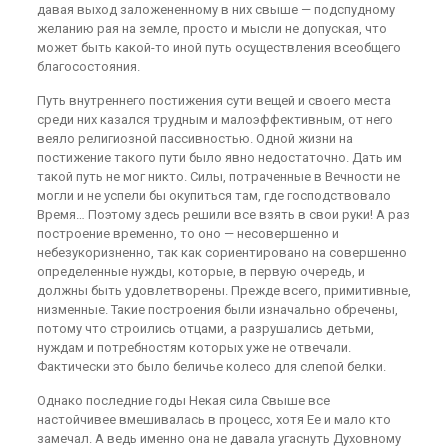
давая выход заложененному в них свыше — подспудному
желанию рая на земле, просто и мысли не допуская, что
может быть какой-то иной путь осуществления всеобщего
благосостояния.
Путь внутреннего постижения сути вещей и своего места
среди них казался трудным и малоэффективным, от него
веяло религиозной пассивностью. Одной жизни на
постижение такого пути было явно недостаточно. Дать им
такой путь не мог никто. Силы, потраченные в Вечности не
могли и не успели бы окупиться там, где господствовало
Время… Поэтому здесь решили все взять в свои руки! А раз
построение временно, то оно — несовершенно и
небезукоризненно, так как сориентировано на совершенно
определенные нужды, которые, в первую очередь, и
должны быть удовлетворены. Прежде всего, примитивные,
низменные. Такие построения были изначально обречены,
потому что строились отцами, а разрушались детьми,
нуждам и потребностям которых уже не отвечали.
Фактически это было беличье колесо для слепой белки.
Однако последние годы Некая сила Свыше все
настойчивее вмешивалась в процесс, хотя Ее и мало кто
замечал. А ведь именно она не давала угаснуть Духовному