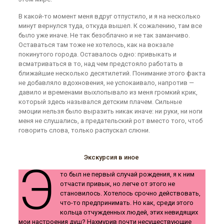
В какой-то момент меня вдруг отпустило, и я на несколько
минут вернулся туда, откуда вышел. К сожалению, там все
было уже иначе. Не так безоблачно и не так заманчиво.
Оставаться там тоже не хотелось, как на вокзале
покинутого города. Оставалось одно: привыкать и
всматриваться в то, над чем предстояло работать в
ближайшие несколько десятилетий. Понимание этого факта
не добавляло вдохновения, не успокаивало, напротив —
давило и временами выхлопывало из меня громкий крик,
который здесь назывался детским плачем. Сильные
эмоции нельзя было выразить никак иначе: ни руки, ни ноги
меня не слушались, а предательский рот вместо того, чтоб
говорить слова, только распускал слюни.
Экскурсия в иное
Э
то был не первый случай рождения, я к ним
отчасти привык, но легче от этого не
становилось. Хотелось срочно действовать,
что-то предпринимать. Но как, среди этого
кольца отчужденных людей, этих невидящих
мои настроения душ? Нахмурив почти несуществующие