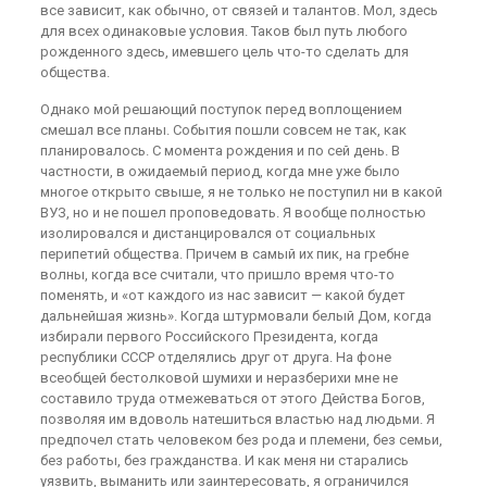
все зависит, как обычно, от связей и талантов. Мол, здесь
для всех одинаковые условия. Таков был путь любого
рожденного здесь, имевшего цель что-то сделать для
общества.
Однако мой решающий поступок перед воплощением
смешал все планы. События пошли совсем не так, как
планировалось. С момента рождения и по сей день. В
частности, в ожидаемый период, когда мне уже было
многое открыто свыше, я не только не поступил ни в какой
ВУЗ, но и не пошел проповедовать. Я вообще полностью
изолировался и дистанцировался от социальных
перипетий общества. Причем в самый их пик, на гребне
волны, когда все считали, что пришло время что-то
поменять, и «от каждого из нас зависит — какой будет
дальнейшая жизнь». Когда штурмовали белый Дом, когда
избирали первого Российского Президента, когда
республики СССР отделялись друг от друга. На фоне
всеобщей бестолковой шумихи и неразберихи мне не
составило труда отмежеваться от этого Действа Богов,
позволяя им вдоволь натешиться властью над людьми. Я
предпочел стать человеком без рода и племени, без семьи,
без работы, без гражданства. И как меня ни старались
уязвить, выманить или заинтересовать, я ограничился