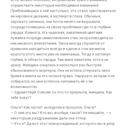
осуществить некоторые необходимые изменения.
Приблизившись к ней настолько, что стало чувствоваться
ее неровное дыхание, я заглянул в глаза. Обычные,
серовато-зеленые, они почти ничего не выражали,
сосредоточившись на своих проблемах где-то в глубине
сердца. Комната, эта чудесная, заваленная цветами
лужайка посреди символических стен, не производила на
нее никакого впечатления. Такое иногда случается от
привычки находиться всегда в одном и том же месте,
красоту этого места уже не замечаешь. Тогда я заглянул
глубже, в область сердца. Там меня заметили, хотя и не
сразу. Женщина очнулась и несколько раз быстрее
обыкновенного моргнула. Она не хотела отпускать свое
бремя и имела на это полное право. Нарушать ее прав я не
собирался, но мне хотелось напомнить ей о ее
возможностях.
— Здравствуй! Совсем ты что-то приуныла, женщина. Как
тебя зовут?
Ольга? Как насчет экскурсии в прошлое, Ольга?
— О чем это вы? Кто вы, вообще, такой? Не мешайте, — с
некоторым раздражением дала она отпор.
— Кто я? Да вот этот новорожденный, которого вы в упор