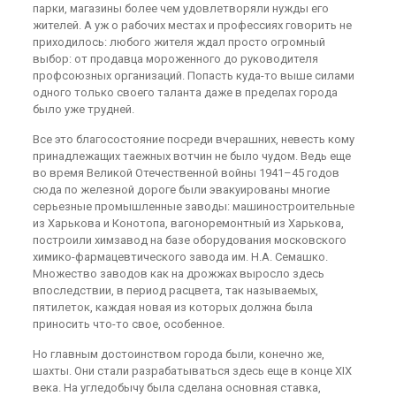
парки, магазины более чем удовлетворяли нужды его
жителей. А уж о рабочих местах и профессиях говорить не
приходилось: любого жителя ждал просто огромный
выбор: от продавца мороженного до руководителя
профсоюзных организаций. Попасть куда-то выше силами
одного только своего таланта даже в пределах города
было уже трудней.
Все это благосостояние посреди вчерашних, невесть кому
принадлежащих таежных вотчин не было чудом. Ведь еще
во время Великой Отечественной войны 1941–45 годов
сюда по железной дороге были эвакуированы многие
серьезные промышленные заводы: машиностроительные
из Харькова и Конотопа, вагоноремонтный из Харькова,
построили химзавод на базе оборудования московского
химико-фармацевтического завода им. Н.А. Семашко.
Множество заводов как на дрожжах выросло здесь
впоследствии, в период расцвета, так называемых,
пятилеток, каждая новая из которых должна была
приносить что-то свое, особенное.
Но главным достоинством города были, конечно же,
шахты. Они стали разрабатываться здесь еще в конце XIX
века. На угледобычу была сделана основная ставка,