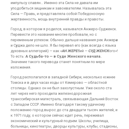
импульсу славян… Именно эта Сила не давала им
уподобиться хищникам и завоевателям. Называлась эта
Сила — Правь, и представляла собой Победоносную
жертвенность, мощь внутренней правды и правоты.
Город, в котором я родился, назывался Анжеро-Судженск.
Перевести это название многие пробовали, но с
переменным успехом. Обычно дальше названия рек Анжер
а
и С
у
джа дело не шло. Я бы перевел его (как всегда с языка
духовных аллегорий) — как «
АН ЖЕРЕ
бий —
СУД ЖЕНСК
ого»!
То есть:
А Судьба-то — в Суде Женского начала.
Значение такого перевода станет понятным по мере
изложения.
Город располагался в западной Сибири, несколько южнее
Томска и в двух часах езды от Кемерово — областной
столицы. Однако он не был захолустным. Уже около ста
лет через него проходила железнодорожная
транссибирская магистраль, связывающая Дальний Восток
с Западом СССР. Именно благодаря такому удачному
положению город вырос до ста двадцати тысяч жителей, и
к 1971 году, о котором сейчас идет речь, переживал
экономический и культурный подъем. Школы, училища,
больницы, кинотеатры, дворцы культуры, клубы, стадионы,