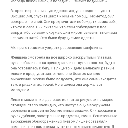
«победа любой ценой, а победить — значит подчинить».
Вторые выражали иную идеологию, унаследованную от
Высших Сил, спускавшихся к ним на помощь. Их метод был
совершенно иной. Они предпочитали побеждать самих себя,
что-то в себе. Они считали, что этим побеждают и все
вокруг, ибо со всем окружающим миром связаны тысячами
незримых нитей. Это были будущие мои адепты.
Мы приготовились увидеть разрешение конфликта.
Женщина смотрела на все широко раскрытыми глазами,
руки ее были слегка приподняты и согнуты в локтях, будто
она готовилась к бегу. На лице то и дело мелькали разные
мысли и предчувствия, отчего оно быстро меняло
выражение. Можно было подумать, что она сама находится
там, в рядах этих людей. Но в целом она держалась
молодцом.
Лишь в момент, когда левое воинство ринулось на мирно
стоящее, стало очевидно, что наступающие вооружены
серьезно и совсем не бесплотными вещами. Они держали в
руках дубинки, заостренные предметы, камни. Решительные
выражения обезображенных гневом лиц не оставляли
сомнения в их намерении пустить в ход содержимое рук. Я