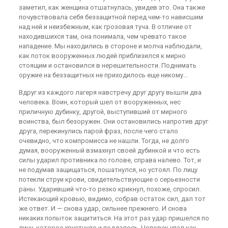
заметил, как женщина отшатнулась, увидев это. Она также
почувствовала себя беззащитной перед чем-то нависшим
над ней и неизбежным, как грозовая туча. В отличие от
находившихся там, она понимала, чем чревато такое
нападение. Мы находились в стороне и молча наблюдали,
как поток вооруженных людей приблизился к мирно
стоящим и остановился в нерешительности. Поднимать
оружие на беззащитных не приходилось еще никому…
Вдруг из каждого лагеря навстречу друг другу вышли два
человека. Воин, который шел от вооруженных, нес
приличную дубинку, другой, выступивший от мирного
воинства, был безоружен. Они остановились напротив друг
друга, перекинулись парой фраз, после чего стало
очевидно, что компромисса не нашли. Тогда, не долго
думая, вооруженный взмахнул своей дубинкой и что есть
силы ударил противника по голове, справа налево. Тот, и
не подумав защищаться, пошатнулся, но устоял. По лицу
потекли струи крови, свидетельствующие о серьезности
раны. Ударивший что-то резко крикнул, похоже, спросил.
Истекающий кровью, видимо, собрав остаток сил, дал тот
же ответ. И — снова удар, сильнее прежнего. И снова
никаких попыток защититься. На этот раз удар пришелся по
лицу, которое хрустнуло и поддалось. Человек упал как