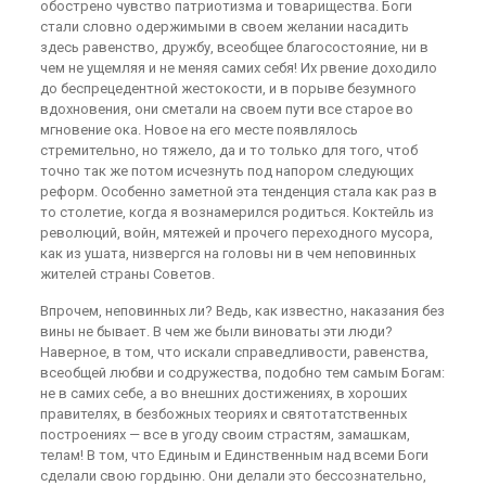
обострено чувство патриотизма и товарищества. Боги
стали словно одержимыми в своем желании насадить
здесь равенство, дружбу, всеобщее благосостояние, ни в
чем не ущемляя и не меняя самих себя! Их рвение доходило
до беспрецедентной жестокости, и в порыве безумного
вдохновения, они сметали на своем пути все старое во
мгновение ока. Новое на его месте появлялось
стремительно, но тяжело, да и то только для того, чтоб
точно так же потом исчезнуть под напором следующих
реформ. Особенно заметной эта тенденция стала как раз в
то столетие, когда я вознамерился родиться. Коктейль из
революций, войн, мятежей и прочего переходного мусора,
как из ушата, низвергся на головы ни в чем неповинных
жителей страны Советов.
Впрочем, неповинных ли? Ведь, как известно, наказания без
вины не бывает. В чем же были виноваты эти люди?
Наверное, в том, что искали справедливости, равенства,
всеобщей любви и содружества, подобно тем самым Богам:
не в самих себе, а во внешних достижениях, в хороших
правителях, в безбожных теориях и святотатственных
построениях — все в угоду своим страстям, замашкам,
телам! В том, что Единым и Единственным над всеми Боги
сделали свою гордыню. Они делали это бессознательно,