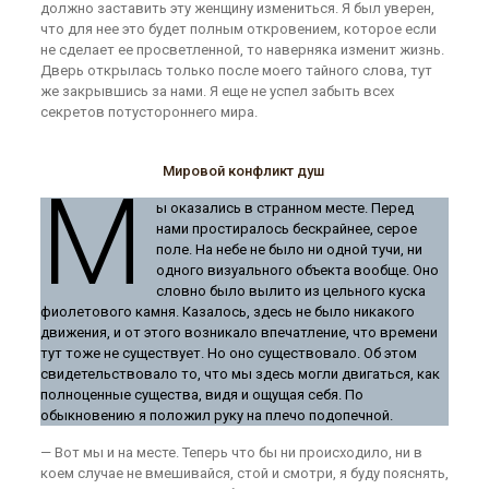
должно заставить эту женщину измениться. Я был уверен,
что для нее это будет полным откровением, которое если
не сделает ее просветленной, то наверняка изменит жизнь.
Дверь открылась только после моего тайного слова, тут
же закрывшись за нами. Я еще не успел забыть всех
секретов потустороннего мира.
Мировой конфликт душ
М
ы оказались в странном месте. Перед
нами простиралось бескрайнее, серое
поле. На небе не было ни одной тучи, ни
одного визуального объекта вообще. Оно
словно было вылито из цельного куска
фиолетового камня. Казалось, здесь не было никакого
движения, и от этого возникало впечатление, что времени
тут тоже не существует. Но оно существовало. Об этом
свидетельствовало то, что мы здесь могли двигаться, как
полноценные существа, видя и ощущая себя. По
обыкновению я положил руку на плечо подопечной.
— Вот мы и на месте. Теперь что бы ни происходило, ни в
коем случае не вмешивайся, стой и смотри, я буду пояснять,