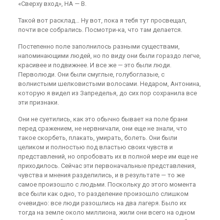
«Сверху вход», НА — В.
Такой вот расклад… Ну вот, пока я тебя тут просвещал,
почти все собрались. Посмотри-ка, что там делается.
Постепенно поле заполнилось разными существами,
напоминающими людей, но по виду они были гораздо легче,
красивее и подвижнее. И все же — это были люди.
Перволюди. Они были смуглые, голубоглазые, с
волнистыми шелковистыми волосами. Недаром, Антонина,
которую я видел из Запределья, до сих пор сохранила все
эти признаки.
Они не суетились, как это обычно бывает на поле брани
перед сражением, не нервничали, они еще не знали, что
такое скорбеть, плакать, умирать, болеть. Они были
целиком и полностью под властью своих чувств и
представлений, но опробовать их в полной мере им еще не
приходилось. Сейчас эти первоначальные представления,
чувства и мнения разделились, и в результате — то же
самое произошло с людьми. Поскольку до этого момента
все были как одно, то разделение произошло слишком
очевидно: все люди разошлись на два лагеря. Было их
тогда на земле около миллиона, жили они всего на одном