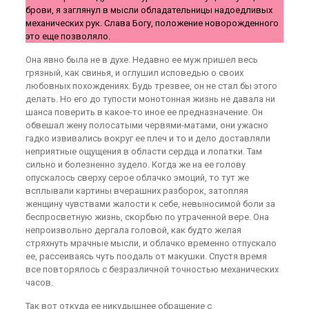
брови, я заглянул в мысли обладательницы надоедливых
механических рук. Слава Богу, положение новорожденного
это еще позволяло.
Она явно была не в духе. Недавно ее муж пришел весь
грязный, как свинья, и оглушил исповедью о своих
любовных похождениях. Будь трезвее, он не стал бы этого
делать. Но его до тупости монотонная жизнь не давала ни
шанса поверить в какое-то иное ее предназначение. Он
обвешал жену полосатыми червями-матами, они ужасно
гадко извивались вокруг ее плеч и то и дело доставляли
неприятные ощущения в области сердца и лопатки. Там
сильно и болезненно зудело. Когда же на ее голову
опускалось сверху серое облачко эмоций, то тут же
всплывали картины вчерашних разборок, затопляя
женщину чувствами жалости к себе, невыносимой боли за
беспросветную жизнь, скорбью по утраченной вере. Она
непроизвольно дергала головой, как будто желая
стряхнуть мрачные мысли, и облачко временно отпускало
ее, рассеиваясь чуть поодаль от макушки. Спустя время
все повторялось с безразличной точностью механических
часов.
Так вот откуда ее никудышнее обращение с