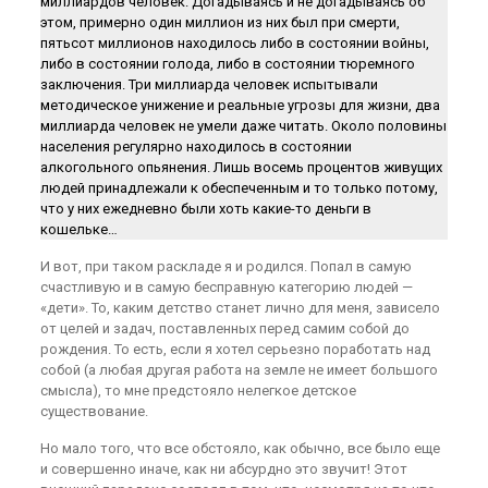
миллиардов человек. Догадываясь и не догадываясь об
этом, примерно один миллион из них был при смерти,
пятьсот миллионов находилось либо в состоянии войны,
либо в состоянии голода, либо в состоянии тюремного
заключения. Три миллиарда человек испытывали
методическое унижение и реальные угрозы для жизни, два
миллиарда человек не умели даже читать. Около половины
населения регулярно находилось в состоянии
алкогольного опьянения. Лишь восемь процентов живущих
людей принадлежали к обеспеченным и то только потому,
что у них ежедневно были хоть какие-то деньги в
кошельке…
И вот, при таком раскладе я и родился. Попал в самую
счастливую и в самую бесправную категорию людей —
«дети». То, каким детство станет лично для меня, зависело
от целей и задач, поставленных перед самим собой до
рождения. То есть, если я хотел серьезно поработать над
собой (а любая другая работа на земле не имеет большого
смысла), то мне предстояло нелегкое детское
существование.
Но мало того, что все обстояло, как обычно, все было еще
и совершенно иначе, как ни абсурдно это звучит! Этот