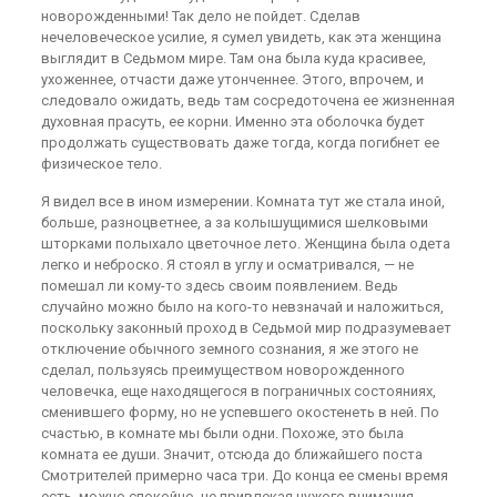
новорожденными! Так дело не пойдет. Сделав
нечеловеческое усилие, я сумел увидеть, как эта женщина
выглядит в Седьмом мире. Там она была куда красивее,
ухоженнее, отчасти даже утонченнее. Этого, впрочем, и
следовало ожидать, ведь там сосредоточена ее жизненная
духовная прасуть, ее корни. Именно эта оболочка будет
продолжать существовать даже тогда, когда погибнет ее
физическое тело.
Я видел все в ином измерении. Комната тут же стала иной,
больше, разноцветнее, а за колышущимися шелковыми
шторками полыхало цветочное лето. Женщина была одета
легко и неброско. Я стоял в углу и осматривался, — не
помешал ли кому-то здесь своим появлением. Ведь
случайно можно было на кого-то невзначай и наложиться,
поскольку законный проход в Седьмой мир подразумевает
отключение обычного земного сознания, я же этого не
сделал, пользуясь преимуществом новорожденного
человечка, еще находящегося в пограничных состояниях,
сменившего форму, но не успевшего окостенеть в ней. По
счастью, в комнате мы были одни. Похоже, это была
комната ее души. Значит, отсюда до ближайшего поста
Смотрителей примерно часа три. До конца ее смены время
есть, можно спокойно, не привлекая чужого внимания,