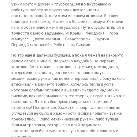
узким кругом друзей и глубоко ушел во внутреннюю
работу, в работу по подготовке деятельности,
противоположной всем этим внешним игрищам. Я сразу
приступил к взаимодействию с Богами напрямую. Отвлечь
на второстепенное меня не удалось: Путь осуществлялся в
точности с мною задуманным: Крым — Феодосия — гора
Мангуп** — Духовное Имя — Севастополь — Теургия —
Период Откровений и Работы над Силами.
Но это еще в далеком будущем, а пока я лежал на каком-то
белом столе, и мне было ужасно неудобно. Во-первых,
холодно. Во-вторых, — голодно, в-третьих, мне надоело,
когда меня то и дело дергали чьи-то слишком уж
механические руки и, как полено переваливая с боку на бок,
втискивали в какие-то тряпки. Хотелось тепла и уюта,
которые слабым облачком еще вились где-то над моими
висками, как воспоминание о тех сферах, откуда только что
вывалился. Я готов был даже смириться с тамошней
сыростью! Пытаясь соображать, я напрягал все силы, но
оглядеться не было возможности, всякие попытки тут же
пресекались — либо механическими руками, либо тугими
белыми тряпками, которые, по всей видимости,
составляли сейчас единственную мою собственность в
этом мире.