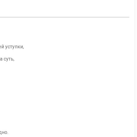
й уступки,
 суть,
дно.