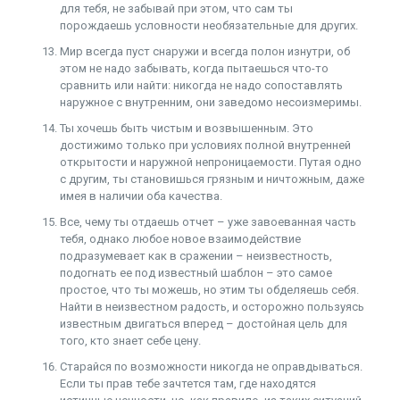
для тебя, не забывай при этом, что сам ты
порождаешь условности необязательные для других.
Мир всегда пуст снаружи и всегда полон изнутри, об
этом не надо забывать, когда пытаешься что-то
сравнить или найти: никогда не надо сопоставлять
наружное с внутренним, они заведомо несоизмеримы.
Ты хочешь быть чистым и возвышенным. Это
достижимо только при условиях полной внутренней
открытости и наружной непроницаемости. Путая одно
с другим, ты становишься грязным и ничтожным, даже
имея в наличии оба качества.
Все, чему ты отдаешь отчет – уже завоеванная часть
тебя, однако любое новое взаимодействие
подразумевает как в сражении – неизвестность,
подогнать ее под известный шаблон – это самое
простое, что ты можешь, но этим ты обделяешь себя.
Найти в неизвестном радость, и осторожно пользуясь
известным двигаться вперед – достойная цель для
того, кто знает себе цену.
Старайся по возможности никогда не оправдываться.
Если ты прав тебе зачтется там, где находятся