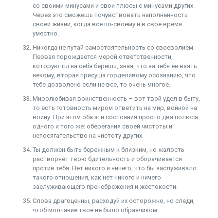
со своими минусами и свои плюсы с минусами других.
Через это сможешь почувствовать наполненность
своей жизни, когда все по-своему и в свое время
уместно.
Никогда не путай самостоятельность со своеволием.
Первая порождается мерой ответственности,
которую ты на себя берешь, зная, что за тебя ее взять
некому, вторая присуща горделивому осознанию, что
тебе дозволено если не все, то очень многое.
Миролюбивая воинственность – вот твой удел в быту,
то есть готовность миром ответить на мир, войной на
войну. При этом оба эти состояния просто два полюса
одного и того же: оберегания своей чистоты и
непосягательство на чистоту других.
Ты должен быть бережным к близким, но жалость
растворяет твою бдительность и оборачивается
против тебя. Нет никого и ничего, что бы заслуживало
такого отношения, как нет никого и ничего
заслуживающего пренебрежения и жестокости.
Слова драгоценны, расходуй их осторожно, но следи,
чтоб молчание твое не было образчиком