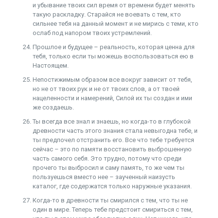
и убывание твоих сил время от времени будет менять
такую раскладку. Старайся не воевать с тем, кто
сильнее тебя на данный момент и не мирись с теми, кто
ослаб под напором твоих устремлений.
Прошлое и будущее – реальность, которая ценна для
тебя, только если ты можешь воспользоваться ею в
Настоящем.
Непостижимым образом все вокруг зависит от тебя,
но не от твоих рук и не от твоих слов, а от твоей
нацеленности и намерений, Силой их ты создан и ими
же создаешь.
Ты всегда все знал и знаешь, но когда-то в глубокой
древности часть этого знания стала невыгодна тебе, и
ты предпочел отстранить его. Все что тебе требуется
сейчас – это по памяти восстановить выброшенную
часть самого себя. Это трудно, потому что среди
прочего ты выбросил и саму память, то же чем ты
пользуешься вместо нее – заученный наизусть
каталог, где содержатся только наружные указания.
Когда-то в древности ты смирился с тем, что ты не
один в мире. Теперь тебе предстоит смириться с тем,