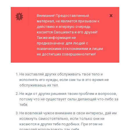
Внимание! Предоставленный
материал, не является призывом к
действию и впервую очередь
касается Саошианта и его друзей!
Также информация не
предназначена: для людей с
психическими отклонениями и лицам
не достигших совершеннолетия!
Не заставляй других обслуживать твое тело и
исполнять его нужды, если сам ты в это время не
обслуживаешь их тел.
Не жди от других решения твоих проблем и вопросов,
потому что не существует силы делающей что-либо за
тебя.
Не вовлекай чужое внимание в свои интересы, дай им
иссякнуть самостоятельно, если только они ни
касаются и других тебе подобных. При этом не
позволяй использовать так себя