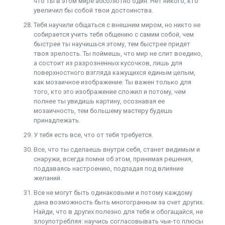
что ты в этом мире абсолютно один. Нет никого, кто
увеличил бы собой твои достоинства.
Тебя научили общаться с внешним миром, но никто не
собира­ется учить тебя общению с самим собой, чем
быстрее ты научишься этому, тем быстрее придет
твоя зрелость. Ты поймешь, что мир не слит воедино,
а состоит из разрозненных кусочков, лишь для
поверхностного взгляда кажущихся единым целым,
как мозаичное изображение. Ты важен только для
того, кто это изображение сложил и потому, чем
полнее ты увидишь картину, осознавая ее
мозаичность, тем большему мастеру будешь
принадлежать.
У тебя есть все, что от тебя требуется.
Все, что ты сделаешь внутри себя, станет видимым и
снаружи, всегда помни об этом, принимая решения,
поддаваясь настроению, подпадая под влияние
желаний.
Все не могут быть одинаковыми и потому каждому
дана возможность быть многогранным за счет других.
Найди, что в других полезно для тебя и обогащайся, не
злоупотребляя: научись согласовывать чьи-то плюсы