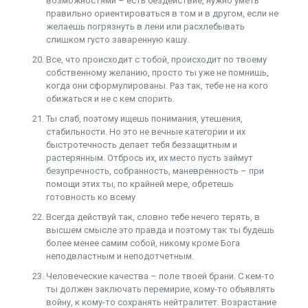
возможностями – есть бездействие, нужно уметь
правильно ориентироваться в том и в другом, если не
желаешь погрязнуть в лени или расхлебывать
слишком густо заваренную кашу.
Все, что происходит с тобой, происходит по твоему
собственному желанию, просто ты уже не помнишь,
когда они сформулированы. Раз так, тебе не на кого
обижаться и не с кем спорить.
Ты слаб, поэтому ищешь понимания, утешения,
стабильности. Но это не вечные категории и их
быстротечность делает тебя беззащитным и
растерянным. Отбрось их, их место пусть займут
безупречность, собранность, маневренность – при
помощи этих ты, по крайней мере, обретешь
готовность ко всему
Всегда действуй так, словно тебе нечего терять, в
высшем смысле это правда и поэтому так ты будешь
более менее самим собой, никому кроме Бога
неподвластным и неподотчетным.
Человеческие качества – поле твоей брани. С кем-то
ты должен заключать перемирие, кому-то объявлять
войну, к кому-то сохранять нейтралитет. Возрастание