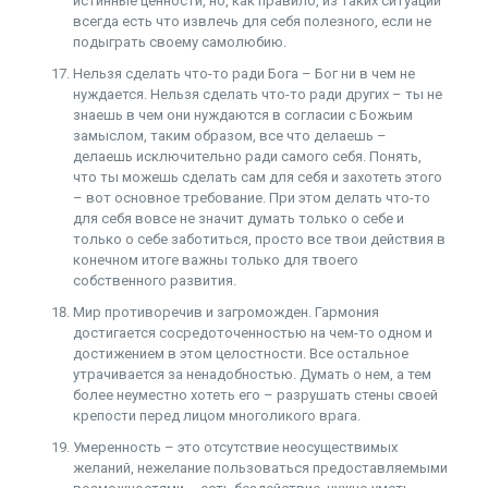
истинные ценности, но, как правило, из таких ситуаций
всегда есть что извлечь для себя полезного, если не
подыграть своему самолюбию.
Нельзя сделать что-то ради Бога – Бог ни в чем не
нуждается. Нельзя сделать что-то ради других – ты не
знаешь в чем они нуждаются в согласии с Божьим
замыслом, таким образом, все что делаешь –
делаешь исключительно ради самого себя. Понять,
что ты можешь сделать сам для себя и захотеть этого
– вот основное требование. При этом делать что-то
для себя вовсе не значит думать только о себе и
только о себе заботиться, просто все твои действия в
конечном итоге важны только для твоего
собственного развития.
Мир противоречив и загроможден. Гармония
достигается сосредоточенностью на чем-то одном и
достижением в этом целостности. Все остальное
утрачивается за ненадобностью. Думать о нем, а тем
более неуместно хотеть его – разрушать стены своей
крепости перед лицом многоликого врага.
Умеренность – это отсутствие неосуществимых
желаний, нежелание пользоваться предоставляемыми