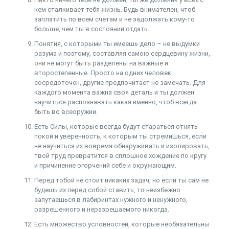
кем сталкивает тебя жизнь. Будь внимателен, чтоб
заплатить по всем счетам и не задолжать кому-то
больше, чем ты в состоянии отдать.
Понятия, с которыми ты имеешь дело – не выдумки
разума и поэтому, составляя самою сердцевину жизни,
они не могут быть разделены на важные и
второстепенные. Просто на одних человек
сосредоточен, другие предпочитает не замечать. Для
каждого момента важна своя деталь и ты должен
научиться распознавать какая именно, чтоб всегда
быть во всеоружии.
Есть Силы, которые всегда будут стараться отнять
покой и уверенность, к которым ты стремишься, если
не научиться их вовремя обнаруживать и изолировать,
твой труд превратится в сплошное хождение по кругу
и причинение огорчений себе и окружающим.
Перед тобой не стоит никаких задач, но если ты сам не
будешь их перед собой ставить, то неизбежно
запутаешься в лабиринтах нужного и ненужного,
разрешенного и неразрешаемого никогда.
Есть множество условностей, которые необязательны