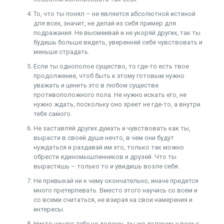
То, что ты понял – не является абсолютной истиной
для всех, значит, не делай из себя пример для
подражания. Не высмеивай и не укоряй других, так ты
будешь больше видеть, уверенней себя чувствовать и
меньше страдать.
Если ты однополое существо, то где-то есть твое
продолжение, чтоб быть к этому готовым нужно
уважать и ценить это в любом существе
противоположного пола. Не нужно искать его, не
нужно ждать, поскольку оно зреет не где-то, а внутри
тебя самого.
Не заставляй других думать и чувствовать как ты,
вырасти в своей душе нечто, в чем они будут
нуждаться и раздавай им это, только так можно
обрести единомышленников и друзей. Что ты
вырастишь – только то и увидишь возле себя.
Не привыкай ни к чему окончательно, иначе придется
много претерпевать. Вместо этого научись со всем и
со всеми считаться, не взирая на свои намерения и
интересы.
Никто ничего тебе не должен, ты же должник у всех с