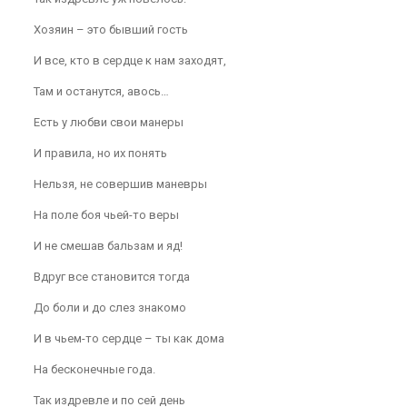
Хозяин – это бывший гость
И все, кто в сердце к нам заходят,
Там и останутся, авось…
Есть у любви свои манеры
И правила, но их понять
Нельзя, не совершив маневры
На поле боя чьей-то веры
И не смешав бальзам и яд!
Вдруг все становится тогда
До боли и до слез знакомо
И в чьем-то сердце – ты как дома
На бесконечные года.
Так издревле и по сей день