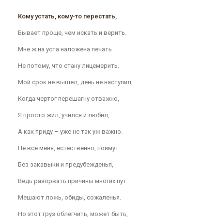
Кому устать, кому-то перестать,
Бывает проще, чем искать и верить.
Мне ж на уста наложена печать
Не потому, что стану лицемерить.
Мой срок не вышел, день не наступил,
Когда чертог перешагну отважно,
Я просто жил, учился и любил,
А как приду – уже не так уж важно.
Не все меня, естественно, поймут
Без закавыки и предубежденья,
Ведь разорвать причины многих пут
Мешают ложь, обиды, сожаленья.
Но этот груз облегчить, может быть,