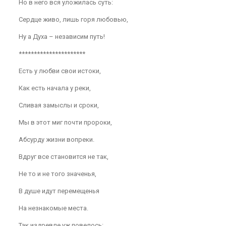
Но в него вся уложилась суть:
Сердце живо, лишь горя любовью,
Ну а Духа – независим путь!
**********************
Есть у любви свои истоки,
Как есть начала у реки,
Сливая замыслы и сроки,
Мы в этот миг почти пророки,
Абсурду жизни вопреки.
Вдруг все становится не так,
Не то и не того значенья,
В душе идут перемещенья
На незнакомые места.
Так издревле уж повелось: