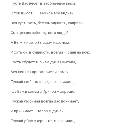
Пусть Вас несет в заоблачные выси,
С той высоты – земное все видней:
Вся суетность, беспомощность, капризы
Смотрящих себе под ноги людей.
А Вы – живете Высшим идеалом,
И хоть он, в сущности, всегда – один на всех,
Пусть сбудется, о чем душа мечтала,
Без лишних проволочек и помех.
Пускай любовь гнезда не покидает,
Где Вам вдвоем с Ириной – хорошо,
Пускай любимая всегда Вас понимает,
И принимает – телом и душой!
Пускай у Вас свершится все земное,