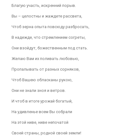
Благую участь, искренний порыв.
Вы – целостны и жаждете рассвета,
Чтоб зерна опыта повсюду разбросать,
В надежде, что стремлением согреты,
Они взойдут, божественным под стать.
Желаю Вам их поливать любовью,
Пропалывать от разных сорняков,
Чтоб Вашею обласканы рукою,
Они не знали зноя и ветров.
И чтоб в итоге урожай богатый,
На удивленье всем Вы собрали
На этой ниве, ниве непочатой
Своей страны, родной своей земли!