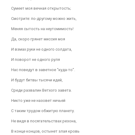
Сумеет моя вечная открытость;
Смотрите: по-другому можно жить,
Меняя сытость на неутомимость!
Да, скоро грянет миссия моя
И взмах руки не одного солдата,
И поворот не одного руля
Нас поведут в заветное “куда-то”.
И будут битвы тысячи идей,
Среди развалин Ветхого завета.
Никто уже не назовет ничьей
С таким трудом обжитую планету.
Не видя в посягательствах резона,
В конце концов, остынет злая кровь