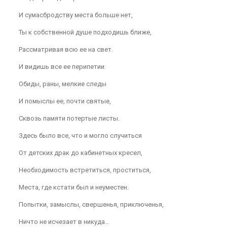
И сумасбродству места больше нет,
Ты к собственной душе подходишь ближе,
Рассматривая всю ее на свет.
И видишь все ее перипетии:
Обиды, раны, мелкие следы
И помыслы ее, почти святые,
Сквозь памяти потертые листы.
Здесь было все, что и могло случиться
От детских драк до кабинетных кресел,
Необходимость встретиться, проститься,
Места, где кстати был и неуместен.
Попытки, замыслы, свершенья, приключенья,
Ничто не исчезает в никуда…