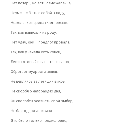
Нет потерь, но есть саможаленье,
Неуменье быть с собой в ладу,
Нежеланье пережить мгновенье
Так, как написали на роду.
Нет удач, они – предлог провала,
Так, как у начала есть конец,
Лишь готовый начинать сначала,
Обретает мудрости венец.
Не цепляясь за летящий вихрь,
Не скорбя о негораздах дня,
Он способен осознать свой выбор,
Не благодаря и не виня.
Это было только предисловье,