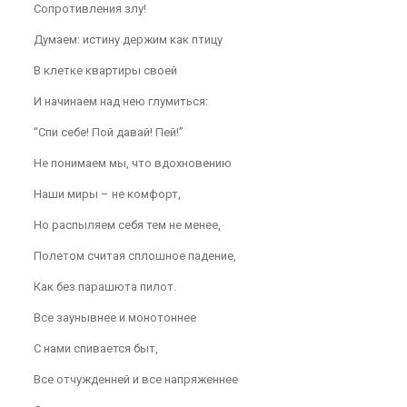
Сопротивления злу!
Думаем: истину держим как птицу
В клетке квартиры своей
И начинаем над нею глумиться:
“Спи себе! Пой давай! Пей!”
Не понимаем мы, что вдохновению
Наши миры – не комфорт,
Но распыляем себя тем не менее,
Полетом считая сплошное падение,
Как без парашюта пилот.
Все заунывнее и монотоннее
С нами спивается быт,
Все отчужденней и все напряженнее