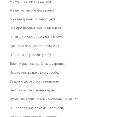
Может поэтому издалека
Я завожу свои новые речи?
Мне невдомек, почему суета
Все проявления жизни вмещает:
В ней и любовь, и мечты, и места,
Где наше бренное тело бывает.
И, прилагая усилий гурьбу,
Тысячи разных проблем разрешая,
Их окончанье находим в гробу,
Задолго до этого все понимая.
Нет ли у истины новых путей,
Чтобы вместить весь накопленный опыт?
Я – посредине, вокруг – Колизей,
Ни блиндажа тебе и ни окопа!