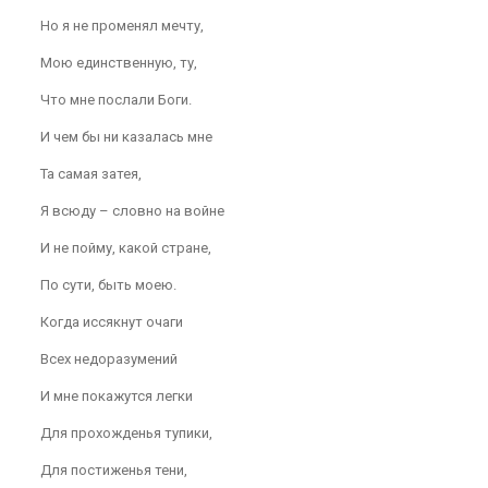
Но я не променял мечту,
Мою единственную, ту,
Что мне послали Боги.
И чем бы ни казалась мне
Та самая затея,
Я всюду – словно на войне
И не пойму, какой стране,
По сути, быть моею.
Когда иссякнут очаги
Всех недоразумений
И мне покажутся легки
Для прохожденья тупики,
Для постиженья тени,