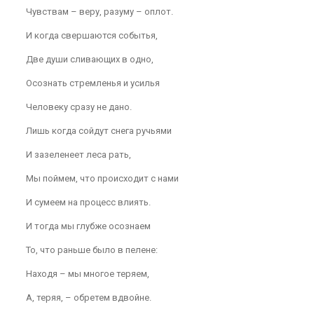
Чувствам – веру, разуму – оплот.
И когда свершаются событья,
Две души сливающих в одно,
Осознать стремленья и усилья
Человеку сразу не дано.
Лишь когда сойдут снега ручьями
И зазеленеет леса рать,
Мы поймем, что происходит с нами
И сумеем на процесс влиять.
И тогда мы глубже осознаем
То, что раньше было в пелене:
Находя – мы многое теряем,
А, теряя, – обретем вдвойне.