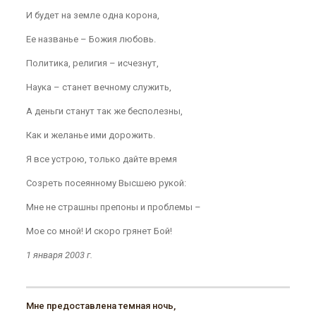
И будет на земле одна корона,
Ее названье – Божия любовь.
Политика, религия – исчезнут,
Наука – станет вечному служить,
А деньги станут так же бесполезны,
Как и желанье ими дорожить.
Я все устрою, только дайте время
Созреть посеянному Высшею рукой:
Мне не страшны препоны и проблемы –
Мое со мной! И скоро грянет Бой!
1 января 2003 г.
Мне предоставлена темная ночь,