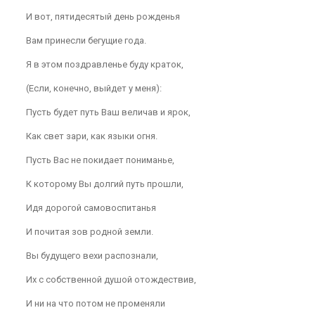
И вот, пятидесятый день рожденья
Вам принесли бегущие года.
Я в этом поздравленье буду краток,
(Если, конечно, выйдет у меня):
Пусть будет путь Ваш величав и ярок,
Как свет зари, как языки огня.
Пусть Вас не покидает пониманье,
К которому Вы долгий путь прошли,
Идя дорогой самовоспитанья
И почитая зов родной земли.
Вы будущего вехи распознали,
Их с собственной душой отождествив,
И ни на что потом не променяли