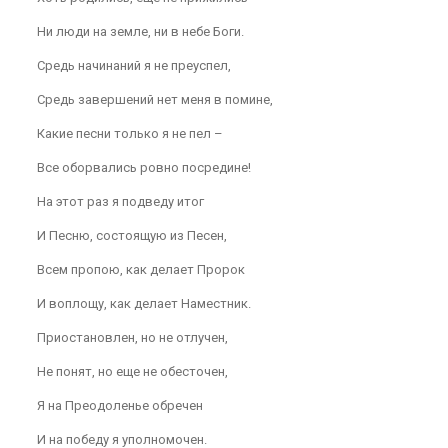
Ни люди на земле, ни в небе Боги.
Средь начинаний я не преуспел,
Средь завершений нет меня в помине,
Какие песни только я не пел –
Все оборвались ровно посредине!
На этот раз я подведу итог
И Песню, состоящую из Песен,
Всем пропою, как делает Пророк
И воплощу, как делает Наместник.
Приостановлен, но не отлучен,
Не понят, но еще не обесточен,
Я на Преодоленье обречен
И на победу я уполномочен.