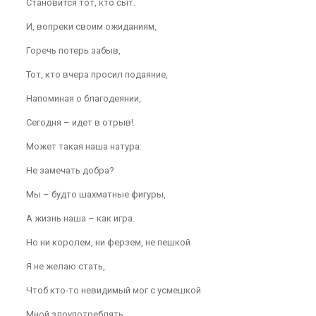
Становится тот, кто сыт.
И, вопреки своим ожиданиям,
Горечь потерь забыв,
Тот, кто вчера просил подаяние,
Напоминая о благодеянии,
Сегодня – идет в отрыв!
Может такая наша натура:
Не замечать добра?
Мы – будто шахматные фигуры,
А жизнь наша – как игра.
Но ни королем, ни ферзем, не пешкой
Я не желаю стать,
Чтоб кто-то невидимый мог с усмешкой
Мной злоупотреблять.