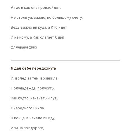
А где и как она произойдет,
Не столь уж важно, по большому счету,
Ведь важно ни куда, а Кто идет
И не кому, а Как слагает Оды!
27 января 2003
Я дал себе передохнуть
И, вслед за тем, возникла
Полунадежда, полусуть,
Как будто, неначатый путь
Очередного цикла.
В конце, в начале ли иду,
Или на полдороги,