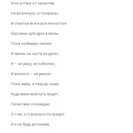
И не устану от напастей,
Не вознесусь от похвалы,
И счастье все и все несчастья
Скромны для духа и малы.
Пока любимую лелею
И жизнь на части не делю,
Я – не умру, не заболею,
И вечного – не умалю.
Пока живу, я твердо знаю
Куда меня мой путь ведет,
Галактики оповещаю
О том, что вскорости придет.
И я не буду догоняем,