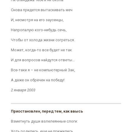
Снова придется вытаскивать меч
И, несмотря на его заусенцы,
Напропалую кого-нибудь сечь,
Чтобы от холода жизни согреться.
Может, когда-то все будет не так
И для вопросов найдутся ответы…
Все-таки я – не компьютерный Зак,
А даже он обречен на победу!
2 января 2003
Приостановлен, перед тем, как ввысь
Взметнуть души взлелеянные слоги:
Хоть родились, еще не прижились