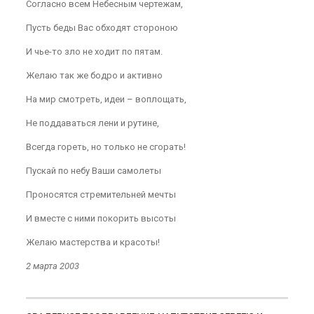
Согласно всем Небесным чертежам,
Пусть беды Вас обходят стороною
И чье-то зло не ходит по пятам.
Желаю так же бодро и активно
На мир смотреть, идеи – воплощать,
Не поддаваться лени и рутине,
Всегда гореть, но только не сгорать!
Пускай по небу Ваши самолеты
Проносятся стремительней мечты
И вместе с ними покорить высоты
Желаю мастерства и красоты!
2 марта 2003