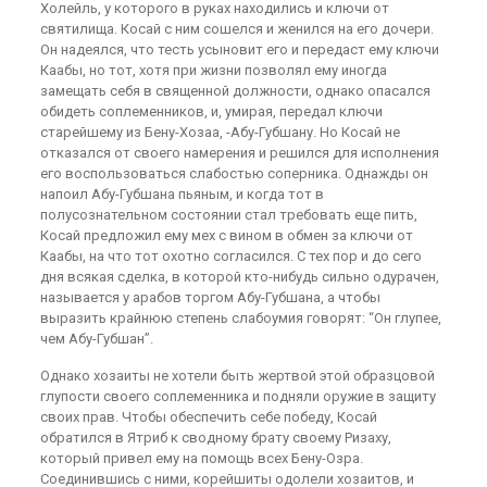
Холейль, у которого в руках находились и ключи от
святилища. Косай с ним сошелся и женился на его дочери.
Он надеялся, что тесть усыновит его и передаст ему ключи
Каабы, но тот, хотя при жизни позволял ему иногда
замещать себя в священной должности, однако опасался
обидеть соплеменников, и, умирая, передал ключи
старейшему из Бену-Хозаа, -Абу-Губшану. Но Косай не
отказался от своего намерения и решился для исполнения
его воспользоваться слабостью соперника. Однажды он
напоил Абу-Губшана пьяным, и когда тот в
полусознательном состоянии стал требовать еще пить,
Косай предложил ему мех с вином в обмен за ключи от
Каабы, на что тот охотно согласился. С тех пор и до сего
дня всякая сделка, в которой кто-нибудь сильно одурачен,
называется у арабов торгом Абу-Губшана, а чтобы
выразить крайнюю степень слабоумия говорят: “Он глупее,
чем Абу-Губшан”.
Однако хозаиты не хотели быть жертвой этой образцовой
глупости своего соплеменника и подняли оружие в защиту
своих прав. Чтобы обеспечить себе победу, Косай
обратился в Ятриб к сводному брату своему Ризаху,
который привел ему на помощь всех Бену-Озра.
Соединившись с ними, корейшиты одолели хозаитов, и