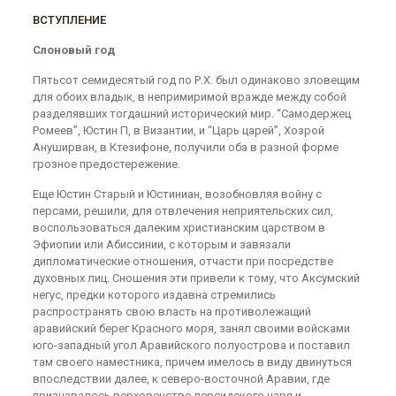
ВСТУПЛЕНИЕ
Слоновый год
Пятьсот семидесятый год по Р.Х. был одинаково зло­вещим
для обоих владык, в непримиримой вражде между собой
разделявших тогдашний исторический мир. “Самодержец
Ромеев”, Юстин П, в Византии, и “Царь царей”, Хозрой
Ануширван, в Ктезифоне, получили оба в разной форме
грозное предостережение.
Еще Юстин Старый и Юстиниан, возобновляя войну с
персами, решили, для отвлечения неприятельских сил,
воспользоваться далеким христианским царством в
Эфиопии или Абиссинии, с которым и завязали
дипломатические отношения, отчасти при посредстве
духовных лиц. Сношения эти привели к тому, что Аксумский
негус, предки которого издавна стремились
распространять свою власть на противолежащий
аравийский берег Красного моря, занял своими войсками
юго-западный угол Аравийского полуострова и поставил
там своего наместника, причем имелось в виду двинуться
впоследствии далее, к северо-восточной Аравии, где
признавалось верховенство персидского царя и