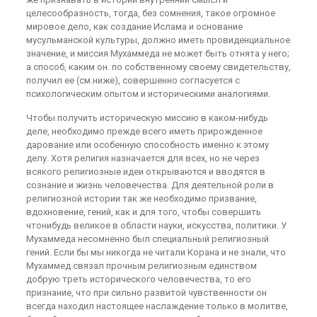
целесообразность, тогда, без сомнения, такое огромное
мировое дело, как создание Ислама и основание
мусульманской культуры, должно иметь провиденциальное
значение, и миссия Мухаммеда не может быть отнята у него;
а способ, каким он. по собственному своему свидетельству,
получил ее (см.ниже), совершенно согласуется с
психологическим опытом и историческими аналогиями.
Чтобы получить историческую миссию в каком-нибудь
деле, необходимо прежде всего иметь прирожденное
дарование или особенную способность именно к этому
делу. Хотя религия назначается для всех, но не через
всякого религиозные идеи открываются и вводятся в
сознание и жизнь человечества. Для деятельной роли в
религиозной истории так же необходимо призвание,
вдохновение, гений, как и для того, чтобы совершить
чтонибудь великое в области науки, искусства, политики. У
Мухаммеда несомненно был специальный религиозный
гений. Если бы мы никогда не читали Корана и не знали, что
Мухаммед связал прочным религиозным единством
добрую треть исторического человечества, то его
признание, что при сильно развитой чувственности он
всегда находил настоящее наслаждение только в молитве,