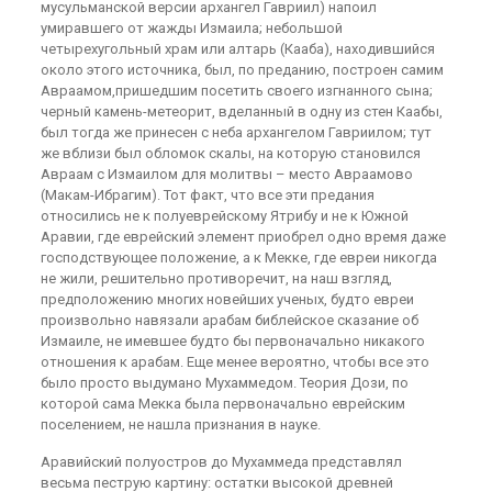
мусульманской версии архангел Гавриил) напоил
умиравшего от жажды Измаила; небольшой
четырехугольный храм или алтарь (Кааба), находившийся
около этого источника, был, по преданию, построен самим
Авраамом,пришедшим посетить своего изгнанного сына;
черный камень-метеорит, вделанный в одну из стен Каабы,
был тогда же принесен с неба архангелом Гавриилом; тут
же вблизи был обломок скалы, на которую становился
Авраам с Измаилом для молитвы – место Авраамово
(Макам-Ибрагим). Тот факт, что все эти предания
относились не к полуеврейскому Ятрибу и не к Южной
Аравии, где еврейский элемент приобрел одно время даже
господствующее положение, а к Мекке, где евреи никогда
не жили, решительно противоречит, на наш взгляд,
предположению многих новейших ученых, будто евреи
произвольно навязали арабам библейское сказание об
Измаиле, не имевшее будто бы первоначально никакого
отношения к арабам. Еще менее вероятно, чтобы все это
было просто выдумано Мухаммедом. Теория Дози, по
которой сама Мекка была первоначально еврейским
поселением, не нашла признания в науке.
Аравийский полуостров до Мухаммеда представлял
весьма пеструю картину: остатки высокой древней