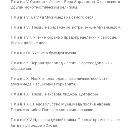
Г л а в а V. Сущность Ислама. Вера Авраамова. Отношение к
другим монотеистическим религиям.
Г л а в а VI. Взгляд Мухаммеда на самого себя.
Г л а в а VII. Первые возражения, встреченные Мухаммедом.
Г л а в а VIII. Учение Корана о предопределении и свободе.
Вера и добрые дела.
Г л а в a DC Учение о будущей жизни.
Г л а в а Х. Первая проповедь, первые преследования и
обращения.
Г л а в а XI. Новые преследования и личные несчастья
Мухаммеда. Расширение горизонта.
Г л а в а XII. Первые ансары. Хиджра. Договоры.
Г л а в а XIII. Недовольство Мухаммеда против ев­реев.
Перемена киблы Повышенное самосознание.
Г л а в а XIV. Идея священной войны. Первые при­менения ее:
битвы при Бедре и Оходе.