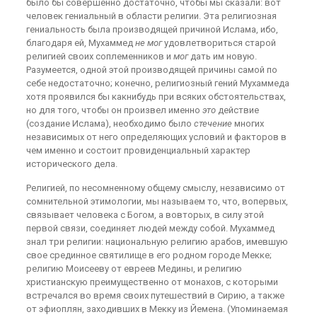
было бы совершенно достаточно, чтобы мы сказали: вот
человек гениальный в области религии. Эта религиозная
гениальность была производящей причиной Ислама, ибо,
благодаря ей, Мухаммед
не мог
удовлетвориться старой
религией своих соплеменников и
мог
дать им новую.
Разумеется, одной этой производящей причины самой по
себе недостаточно; конечно, религиозный гений Мухаммеда
хотя проявился бы какнибудь при всяких обстоятельствах,
но для того, чтобы он произвел именно
это
действие
(создание Ислама), необходимо было
стечение
многих
независимых от него определяющих условий и факторов в
чем именно и состоит провиденциальный характер
исторического дела.
Религией, по несомненному общему смыслу, независимо от
сомнительной этимологии, мы называем то, что, вопервых,
связывает человека с Богом, а вовторых, в силу этой
первой связи, соединяет людей между собой. Мухаммед
знал три религии: национальную религию арабов, имевшую
свое срединное святилище в его родном городе Мекке;
религию Моисееву от евреев Медины, и религию
христианскую преимущественно от монахов, с которыми
встречался во время своих путешествий в Сирию, а также
от эфиоплян, заходивших в Мекку из Йемена. (Упоминаемая