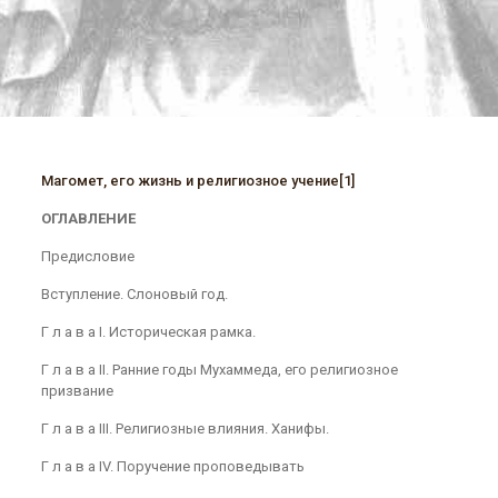
Магомет, его жизнь и религиозное учение
[1]
ОГЛАВЛЕНИЕ
Предисловие
Вступление. Слоновый год.
Г л а в а I. Историческая рамка.
Г л а в а II. Ранние годы Мухаммеда, его религиозное
призвание
Г л а в а III. Религиозные влияния. Ханифы.
Г л а в а IV. Поручение проповедывать