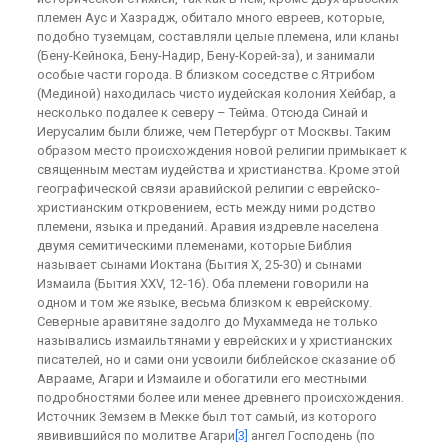
племен Аус и Хазрадж, обитало много евреев, которые,
подобно туземцам, составляли целые племена, или кланы
(Бену-Кейнока, Бену-Надир, Бену-Корей-за), и занимали
особые части города. В близком соседстве с Ятрибом
(Мединой) находилась чисто иудейская колония Хейбар, а
несколько подалее к северу – Тейма. Отсюда Синай и
Иерусалим были ближе, чем Петербург от Москвы. Таким
образом место происхождения новой религии примыкает к
священным местам иудейства и христианства. Кроме этой
географической связи аравийской религии с еврейско-
христианским откровением, есть между ними родство
племени, языка и преданий. Аравия издревле населена
двумя семитическими племенами, которые Библия
называет сынами Иоктана (Бытия X, 25-30) и сынами
Измаила (Бытия XXV, 12-16). Оба племени говорили на
одном и том же языке, весьма близком к еврейскому.
Северные аравитяне задолго до Мухаммеда не только
назывались измаильтянами у еврейских и у христианских
писателей, но и сами они усвоили библейское сказание об
Аврааме, Агари и Измаиле и обогатили его местными
подробностями более или менее древнего происхождения.
Источник Земзем в Мекке был тот самый, из которого
явивившийся по молитве Агари
[3]
ангел Господень (по