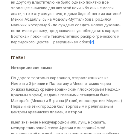
ни другому властителю не было однако понятно все
зловещее значение для них этой ночи, ибо они не могли
знать, что в эту самую ночь, в доме беднейшего из жителей
Мекки, Абдаллы сына Абд-эль-Мутталибова, родился
мальчик, которому было суждено создать новую духовно-
политическую силу, предназначенную объединить народы
Востока и покончить тысячелетнюю распрю греческого и
персидского царств – разрушением обоих
[2]
.
ГЛАВА I
Историческая рамка
По дороге торговых караванов, отправлявшихся из
Йемена и Эфиопии в Палестину и Месопотамию через
Хиджаз (между средне-аравийским плоскогорьем Неджд и
Красным морем), издавна главными станциями были
Макораба (Мекка) и Ятриппа (Ятриб, впоследствии Медина).
Первый из этих городов был торговым и религиозным
центром аравийских племен, а второй
имел значение международной или, лучше сказать,
междурелигиозной связи Аравии с внеаравийской
исторической стихией, так как в нем, кроме двух арабских