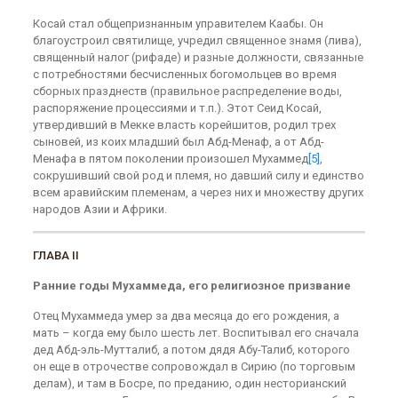
Косай стал общепризнанным управителем Каабы. Он
благоустроил святилище, учредил священное знамя (лива),
священный налог (рифаде) и разные должности, связанные
с потребностями бесчисленных богомольцев во время
сборных празднеств (правильное распределение воды,
распоряжение процессиями и т.п.). Этот Сеид Косай,
утвердивший в Мекке власть корейшитов, родил трех
сыновей, из коих младший был Абд-Менаф, а от Абд-
Менафа в пятом поколении произошел Мухаммед
[5]
,
сокрушивший свой род и племя, но давший силу и единство
всем аравийским племенам, а через них и множеству других
народов Азии и Африки.
ГЛАВА II
Ранние годы Мухаммеда, его религиозное призвание
Отец Мухаммеда умер за два месяца до его рождения, а
мать – когда ему было шесть лет. Воспитывал его сначала
дед Абд-эль-Мутталиб, а потом дядя Абу-Талиб, которого
он еще в отрочестве сопровождал в Сирию (по торговым
делам), и там в Босре, по преданию, один несторианский