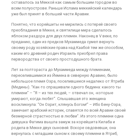
оставалось за Меккой как самым большим городом во
всем полуострове. Раньше Ислама меккийский календарь
уже был принят в большей части Аравии.
Понятно, что корейшиты не мирились с потерей своего
преобладания в Мекке, и святилище мира сделалось
яблоком раздора для двух племен. Наконец в V веке, по
преданию, один из предков Мухаммеда сумел вернуть
своему роду хозяйские права над Каабой тем же способом,
каким его древний родич Израиль приобрел права
первородства от своего простодушного брата.
Лет за полтораста до Мухаммеда между племенами,
переселившимися из Йемена в северную Аравию, было
небольшое племя Озра, поселившееся недалеко от Ятриба
(Медины). “Как-то спрашивали одного бедуина: какого ты
племени” – “Я – из тех людей, – отвечал он, -которые
умирают, когда любят”. Слышавшая это женщина
воскликнула: “Он Озрит, клянусь Богом!” – Ибо Бену-Озра,
замечает арабский историк, славятся по всей Аравии своей
безмерной страстностью в любви”. Из этого племени одна
девушка Фатима вышла замуж за корейшита Килаба и
родила в Мекке двух сыновей. Вскоре овдовевши, она
вернулась с младшим сыном к своему племени в Ятриб,