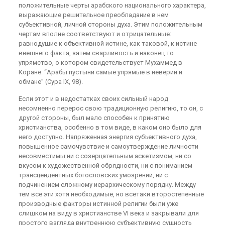
положительные черты арабского национального характера,
выражающие решительное преобладание в нем
субъективной, личной стороны духа. Этим положительным
чертам вполне соответствуют и отрицательные:
равнодушие к объективной истине, как таковой, к истине
внешнего факта, затем сварливость и наконец то
упрямство, о котором свидетельствует Мухаммед в
Коране: “Арабы пустыни самые упрямые в неверии и
обмане” (Сура IX, 98).
Если этот и в недостатках своих сильный народ
несомненно перерос свою традиционную религию, то он, с
другой стороны, был мало способен к принятию
христианства, особенно в том виде, в каком оно было для
него доступно. Напряженная энергия субъективного духа,
повышенное самочувствие и самоутверждение личности
несовместимы ни с созерцательным аскетизмом, ни со
вкусом к художественной обрядности, ни с пониманием
трансцендентных богословских умозрений, ни с
подчинением сложному иерархическому порядку. Между
тем все эти хотя необходимые, но всетаки второстепенные
производные факторы истинной религии были уже
слишком на виду в христианстве VI века и закрывали для
простого взгляда внутреннюю субъективную сущность