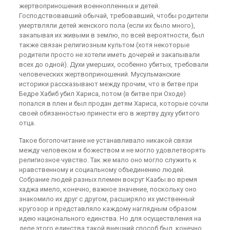
жертвоприношения военнопленных и детей.
Господствовавший обычай, требовавший, чтобы родители
умертвляли детей женского пола (если их было много),
закапывая их живыми в землю, по всей вероятности, был
также связан религиозным культом (хотя некоторые
родители просто не хотели иметь дочерей и закапывали
всех до одной). Духи умерших, особенно убитых, требовали
человеческих жертвоприношений. Мусульманские
историки рассказывают между прочим, что в битве при
Бедре Хабиб убил Хариса, потом (в битве при Оходе)
попался в плен и был продан детям Хариса, которые сочли
своей обязанностью принести его в жертву духу убитого
отца.
Такое богопочитание не устанавливало никакой связи
между человеком и божеством и не могло удовлетворять
религиозное чувство. Так же мало оно могло служить к
нравственному и социальному объединению людей.
Собрание людей разных племен вокруг Каабы во время
хаджа имело, конечно, важное значение, поскольку оно
знакомило их друг с другом, расширяло их умственный
кругозор и представляло каждому наглядным образом
идею национального единства. Но для осуществления на
деле этого единства такой внешний способ был, конечно,