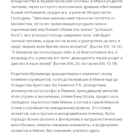
владычества в Аравии были уже сочтены. В Мекке родился
человек, через которого исполнились древние обетования
Божий об Измаиле, предке его: и рече ей (Агари) ангел
Господень: “Умножая умножу семя твое и не сочтется от
множества: се ты во чреве имаши и родшпи сына и
наречеши имя ему Исмаил
(Ишма-элъ
значит “услышал
Бога”): яко услыша Господь смирение твое. Сей будет
селный человек, и
руце его на всехъ u руки вспехъ на него, и
предг лицемъ всея братии своея вселится”.
(Бытия XVI, 10-12).
“О Исмаиле же се послушах тебе: и се благословихъ его, и
возращу его, и умножу его зело: дванадесять языки родит и
дам его в язык велий” (Бытия XVII, 20; см.также XXI, 13,18).
Родители Мухаммеда принадлежали к измаилит-скому
племени корейшитов, господствовавших в Мекке еще до
Рождества Христова. Во II веке по Р.Х., вследствие
упомянутой катастрофы в Йемене, принудившей жителей
этой страны к выселению, племя Бену-Хозаа, придя с юга,
овладело окрестностями Мекки, а потом и самой Меккой,
отняв у корейшитов заведывание храмом. Это племя
хозаитов, как и прочие южноаравийские племена, было
гораздо более склонно к фетишизму и натуралистическому
многобожию, нежели северяне-измаилиты, и водворение
хозаитов в Мекке, без сомнения, усилило здесь