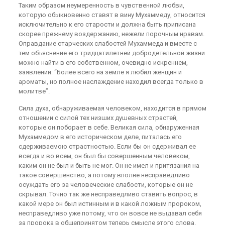
Таким образом неумеренность в чувственной любви,
которую обыкновенно ставят в вину Мухаммеду, относится
исключительно к его старости и должна быть приписана
скорее прежнему воздержанию, нежели порочным нравам.
Оправдание старческих слабостей Мухаммеда и вместе с
тем объяснение его тридцатилетней добродетельной жизни
можно найти в его собственном, очевидно искреннем,
заявлении: “Более всего на земле я любил женщин и
ароматы, но полное наслаждение находил всегда только в
молитве”.
Сила духа, обнаруживаемая человеком, находится в прямом
отношении с силой тех низших душевных страстей,
которые он поборает в себе. Великая сила, обнаруженная
Мухаммедом в его историческом деле, питалась его
сдерживаемою страстностью. Если бы он сдерживал ее
всегда и во всем, он был бы совершенным человеком,
каким он не был и быть не мог. Он не имел и притязания на
такое совершенство, а потому вполне несправедливо
осуждать его за человеческие слабости, которые он не
скрывал. Точно так же несправедливо ставить вопрос, в
какой мере он был истинным и в какой ложным пророком,
несправедливо уже потому, что он вовсе не выдавал себя
за пророка в общепринятом теперь смысле этого слова.