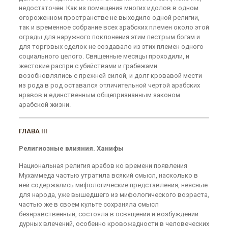
недостаточен. Как из помещения многих идолов в одном
огороженном пространстве не выходило одной религии,
так и временное собрание всех арабских племен около этой
ограды для наружного поклонения этим пестрым богам и
для торговых сделок не создавало из этих племен одного
социального целого. Священные месяцы проходили, и
жестокие распри с убийствами и грабежами
возобновлялись с прежней силой, и долг кровавой мести
из рода в род оставался отличительной чертой арабских
нравов и единственным общепризнанным законом
арабской жизни.
ГЛАВА III
Религиозные влияния. Ханифы
Национальная религия арабов ко времени появления
Мухаммеда частью утратила всякий смысл, насколько в
ней содержались мифологические представления, неясные
для народа, уже вышедшего из мифологического возраста,
частью же в своем культе сохраняла смысл
безнравственный, состояла в освящении и возбуждении
дурных влечений, особенно кровожадности в человеческих