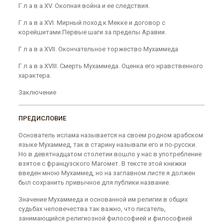
Г л а в а XV. Окопная война и ее следствия.
Г л а в а XVI. Мирный поход к Мекке и договор с
корейшитами.Первые шаги за пределы Аравии.
Г л а в а XVII. Окончательное торжество Му­хаммеда
Г л а в а XVIII. Смерть Мухаммеда. Оценка его нравственного
характера.
Заключение
ПРЕДИСЛОВИЕ
Основатель ислама называется на своем родном арабском
языке Мухаммед, так в старину называли его и по-русски.
Но в девятнадцатом столетии вошло у нас в употребление
взятое с французского Магомет. В тек­сте этой книжки
введен мною Мухаммед, но на заглав­ном листе я должен
был сохранить привычное для публики название.
Значение Мухаммеда и основанной им религии в общих
судьбах человечества так важно, что писатель,
занимающийся религиозной философией и философией