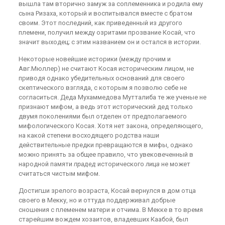
вышла там вторично замуж за соплеменника и родила ему
сына Ризаха, который и воспитывался вместе с братом
своим. Этот последний, как приведенный из другого
племени, получил между озритами прозвание Косай, что
значит выходец; с этим названием он и остался в истории.
Некоторые новейшие историки (между прочим и
Авг.Мюллер) не считают Косая историческим лицом, не
приводя однако убедительных оснований для своего
скептического взгляда, с которым я позволю себе не
согласиться. Деда Мухаммедова Мутталиба те же ученые не
признают мифом, а ведь этот исторический дед только
двумя поколениями был отделен от предполагаемого
мифологического Косая. Хотя нет закона, определяющего,
на какой степени восходящего родства наши
действительные предки превращаются в мифы, однако
можно принять за общее правило, что увековеченный в
народной памяти
прадед
исторического
лица
не может
считаться чистым мифом.
Достигши зрелого возраста, Косай вернулся в дом отца
своего в Мекку, но и оттуда поддерживал добрые
сношения с племенем матери и отчима. В Мекке в то время
старейшим вождем хозаитов, владевших Каабой, был