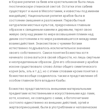
в Коране религия са биев или крестильников была лишь
гностическохри стианской сектой. Остатки этих сабиев
существуют и ныне в Месопотамии, и известны под именем
мандейцев). Национальная религия арабов была в
состоянии смешения и разложения. Первобытный
натурализм местных культов, приуроченных главным
образом к священным камням и деревьям, терял свою
живую силу над умами по мере возвышения племен над
диким состоянием и по мере развивавшегося между ними
взаимодействия. Знакомством с чужими богами
естественно подрывалось исключительное значение
своего собственного. Самое понятие Божества хотя
начинало созна ваться в своей общности, но лишь смутным
и неопределенным образом. Для его обозначения у арабов
искони существовало слово
Аллах
общего семитического
корня (иль, эль и т.д.), но с этими словами кроме понятия о
божестве вообще соединялось также и представление об
особом главном боге владыке Каабы.
Божество представлялось внешними материальными
предметами естественными и искусственными идо лами,
хотя, конечно, не совпадало с ними, а богопочитание
состояло единственно из внешних действий, оргий и
жертвоприношений; были в употреблении и человеческие