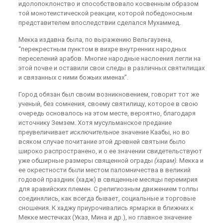
идолопоклонство и способствовало косвенным образом
той монотеистической реакции, которой победоносным
представителем впоследствии сделался Мухаммед.
Мекка издавна была, по выражению Вельгаузена,
“перекрестным пунктом в вихре внутренних народных
переселений арабов. Многие народные наслоения легли на
этой почве и оставили свои следы в различных святилищах
и связанных с ними божьих именах”.
Город обязан был своим возникновением, говорит тот же
ученый, без сомнения, своему святилищу, которое в свою
очередь основалось на этом месте, вероятно, благодаря
источнику Земзем. Хотя мусульманское предание
преувеличивает
исключительное
значение Каабы, но во
всяком случае почитание этой древней святыни было
широко распространено, и о ее значении свидетельствуют
уже обширные размеры священной ограды
(харам).
Мекка и
ее окрестности были местом паломничества в великий
годовой праздник (хадж) в священные месяцы перемирия
для аравийских племен. С религиозным движением толпы
соединялись, как всегда бывает, социальные и торговые
сношения. К хаджу приурочивались ярмарки в ближних к
Мекке местечках (Указ, Мина и др.), но главное значение