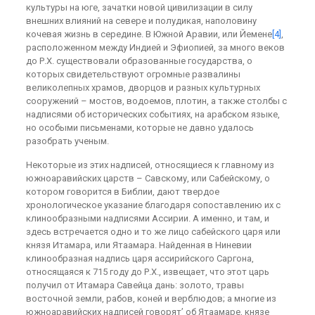
культуры на юге, зачатки новой цивилизации в силу
внешних влияний на севере и полудикая, наполовину
кочевая жизнь в середине. В Южной Аравии, или Йемене
[4]
,
расположенном между Индией и Эфиопией, за много веков
до Р.Х. существовали образованные государства, о
которых свидетельствуют огромные развалины
великолепных храмов, дворцов и разных культурных
сооружений – мостов, водоемов, плотин, а также столбы с
надписями об исторических событиях, на арабском языке,
но особыми письменами, которые не давно удалось
разобрать ученым.
Некоторые из этих надписей, относящиеся к главному из
южноаравийских царств – Савскому, или Сабейскому, о
котором говорится в Библии, дают твердое
хронологическое указание благодаря сопоставлению их с
клинообразными надписями Ассирии. А именно, и там, и
здесь встречается одно и то же лицо сабейского царя или
князя Итамара, или Ятаамара. Найденная в Ниневии
клинообразная надпись царя ассирийского Саргона,
относящаяся к 715 году до Р.Х., извещает, что этот царь
получил от Итамара Савейца дань: золото, травы
восточной земли, рабов, коней и верблюдов; а многие из
южноаравийских надписей говорят’ об Ятаамаре, князе