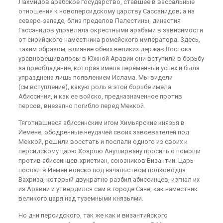
Лахмидов арабское государство, ставшее в вассальные
отношения к новоперсидскому царству Сассанидов; а на
северо-западе, близ пределов Палестины, династия
Гассанидов управляла окрестными арабами в зависимости
от сирийского наместника ромейского императора. Здесь,
таким образом, влияние обеих великих держав Востока
уравновешивалось; в Южной Аравии они вступили в борьбу
за преобладание, которая имела переменный успех и была
упразднена лишь появлением Ислама. Мы видели
(см.вступление), какую роль в этой борьбе имела
Абиссиния, и как ее войско, предназначенное против
персов, внезапно погибло перед Меккой.
Тяготившиеся абиссинским игом Химьярские князья в
Йемене, ободренные неудачей своих завоевателей под
Меккой, решили восстать и послали одного из своих к
персидскому царю Хозрою Ануширвану просить о помощи
против абиссинцев-христиан, союзников Византии. Царь
послал в Йемен войско под начальством полководца
Вахриза, который двукратно разбил абиссинцев, изгнал их
из Аравии и утвердился сам в городе Сане, как наместник
великого царя над туземными князьями.
Но дни персидского, так же как и византийского