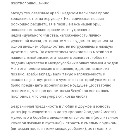
жертвоприношениях.
Между тем северные арабы недаром вели свое проис
хождение от отца верующих. Их лирическая поэзия,
роскошно расцветшая в первые века нашей эры,
показывает сильное развитие внутреннего
индивидуального чувства, напряженность личной
душевной жизни, которая не могла удовлетворяться ни
одной внешней обрядностью, ни погружением в низшую
чувственность. За отсутствием религиозных мотивов в
национальной жизни, эта поэзия воспевает любовь и
подвиги мужества в междоусобных войнах племен и родов.
Но в эти человеческие отношения, вдохновлявшие их
поэзию, арабы вкладывали такую напряженность и
экзальтацию внутреннего чувства, в которой уже можно
было предвидеть их религиозное будущее. Достаточно
вспомнить, что про целое племя БенуОзра сложилась
пословица, что они умирают, когда любят.
Безраничная преданность в любви и дружбе, верность
долгу (преимущественно долгу кровавой родовой мести),
мужество в борьбе с внешними опасностями (воспитанное
кочевой жизнью в пустыне) и страсть к смелым подвигам
(питаемая постоянными междоусобиями), вот главные