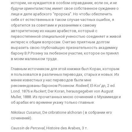
истории, не нуждается в особом оправдании, если он,
и не
будучи ориенталистом,
имеет свое собственное суждение о
лице и деле арабского “пророка”. Но чтобы обеспечить
себя от естественных в таком случае частных ошибок, я
обратился за советами и указаниями к самому
авторитетному из наших арабистов, который с
первостепенной специальной ученостью соединяет и живой
интерес к общим вопросам. Считаю приятным долгом
выразить свою глубочайшую признательность академику
барону В.Р.Розену за любезное участие, которое он принял
в моем маленьком труде.
Главным источником для этой книжки был Коран, которым
я пользовался в различных переводах, старых и новых. Из
менее известных у нас переводов были мне
рекомендованы бароном Розеном:
Rodwell,
El-Kor’дn, 2 ed.
Lond. 1876 и
Rьckert,
Der Koran, herausgegeben von August
Mьller, 1888. Из прочитанных мною сочинений о Мухаммеде и
об арабах его времени укажу только глав­ные:
Nikolaus Cusanus,
De cribratione alchoran ( в собра­нии его
сочинений).
Caussin de Perceval,
Histoire des Arabes, 3 т.