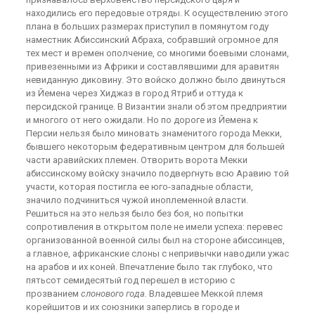
находились его передовые отряды. К осуществлению этого
плана в больших размерах приступил в помянутом году
наместник Абиссинский Абраха, собравший огромное для
тех мест и времен ополчение, со многими боевыми слонами,
привезенными из Африки и составлявшими для аравитян
невиданную диковину. Это войско должно было двинуться
из Йемена через Хиджаз в город Ятриб и оттуда к
персидской границе. В Византии зна­ли об этом предприятии
и многого от него ожидали. Но по дороге из Йемена к
Персии нельзя было миновать знаменитого города Мекки,
бывшего некоторым федеративным центром для большей
части аравийских племен. Отворить ворота Мекки
абиссинскому войску значило подвергнуть всю Аравию той
участи, которая постигла ее юго-западные области,
значило подчиниться чужой иноплеменной власти.
Решиться на это нельзя было без боя, но попытки
сопротивления в открытом поле не имели успеха: перевес
организованной военной силы был на стороне абиссинцев,
а главное, африканские слоны с непривычки наводили ужас
на арабов и их коней. Впечатление было так глубоко, что
пятьсот семидесятый год перешел в историю с
прозванием
слонового года.
Владевшее Меккой племя
корейшитов и их союзники заперлись в городе и