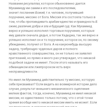
Название
ресулаллах,
которое обыкновенно дается
Мухаммеду им самим и его последователями,
значит
посланник Божий,
т.е. человек, получивший
поручение, миссию от Бога. Миссия эта состояла только в
том, чтобы
проповедиватъ арабам единство и праведность Б
ожию, различие добра и зла и будущий суд.
Как Мухаммед
верно и успешно исполнял торговые поручения, которые
ему давали сначала дядья, а потом Хадиджа, так же верно и
успешно исполнил он и то поручение, которое он, по своему
убеждению, получил от Бога. А на какуюнибудь высшую
задачу, требующую чудесных даров и полного
нравственного совершенства, он не только не заявлял
притязаний, но прямо и много раз утверждал, что никакой
подобной задачи не имеет. После этого называть его
обманщиком или лжепророком есть верх
несправедливости.
Но имел ли Мухаммед действительно ту миссию, которую
себе присваивал? Если видеть во всемирной истории дело
случая, результат внешнего механического сцепления
мелких фактов, тогда, конечно, Мухаммед не имел никакой
миссии, но единственно только потому, что с этой точки
зрения вообще никто никакой миссии иметь не может. Если
же признавать в истории внутренний смысл и