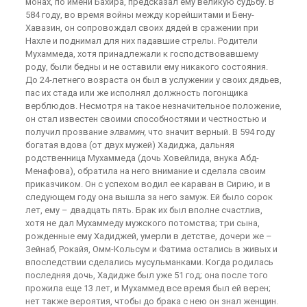
монах, по имени Бахира, предсказал ему великую судьбу. В
584 году, во время войны между корейшитами и Бену-
Хавазин, он сопровождал своих дядей в сражении при
Нахле и поднимал для них падавшие стрелы. Родители
Мухаммеда, хотя принадлежали к господствовавшему
роду, были бедны и не оставили ему никакого состояния.
До 24-летнего возраста он был в услужении у своих дядьев,
пас их стада или же исполнял должность погонщика
верблюдов. Несмотря на такое незначительное положение,
он стал известен своими способностями и честностью и
получил прозвание
элвамин,
что значит верный. В 594 году
богатая вдова (от двух мужей) Хадиджа, дальняя
родственница Мухаммеда (дочь Ховейлида, внука Абд-
Менафова), обратила на него внимание и сделала своим
приказчиком. Он с успехом водил ее караван в Сирию, и в
следующем году она вышла за него замуж. Ей было сорок
лет, ему – двадцать пять. Брак их был вполне счастлив,
хотя не дал Мухаммеду мужского потомства; три сына,
рожденные ему Хадиджей, умерли в детстве, дочери же –
Зейнаб, Рокайя, Омм-Кольсум и Фатима остались в живых и
впоследствии сделались мусульманками. Когда родилась
последняя дочь, Хадидже был уже 51 год; она после того
прожила еще 13 лет, и Мухаммед все время был ей верен;
нет также вероятия, чтобы до брака с нею он знал женщин.