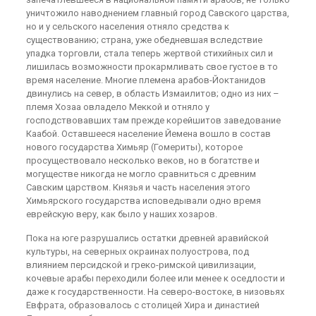
уничтожило наводнением главный город Савского царства,
но и у сельского населения отняло средства к
существованию; страна, уже обедневшая вследствие
упадка торговли, стала теперь жертвой стихийных сил и
лишилась возможности прокармливать свое густое в то
время население. Многие племена арабов-Йоктанидов
двинулись на север, в область Измаилитов; одно из них –
племя Хозаа овладело Меккой и отняло у
господствовавших там прежде корейшитов заведование
Каабой. Оставшееся население Йемена вошло в состав
нового государства Химьяр (Гомериты), которое
просуществовало несколько веков, но в богатстве и
могуществе никогда не могло сравниться с древним
Савским царством. Князья и часть населения этого
Химьярского государства исповедывали одно время
еврейскую веру, как было у наших хозаров.
Пока на юге разрушались остатки древней аравийской
культуры, на северных окраинах полуострова, под
влиянием персидской и греко-римской цивилизации,
кочевые арабы переходили более или менее к оседлости и
даже к государственности. На северо-востоке, в низовьях
Евфрата, образовалось с столицей Хира и династией