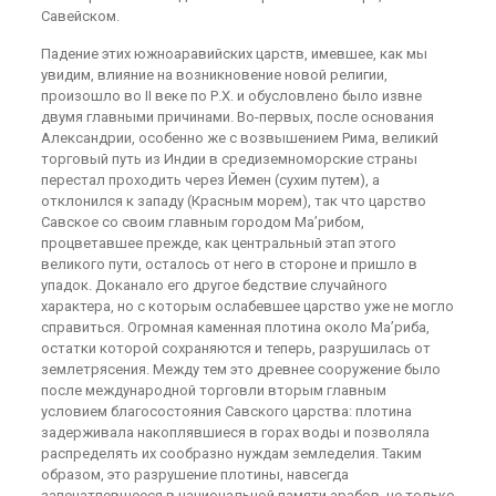
Савейском.
Падение этих южноаравийских царств, имевшее, как мы
увидим, влияние на возникновение новой религии,
произошло во II веке по Р.Х. и обусловлено было извне
двумя главными причинами. Во-первых, после основания
Александрии, особенно же с возвышением Рима, великий
торговый путь из Индии в средиземноморские страны
перестал проходить через Йемен (сухим путем), а
отклонился к западу (Красным морем), так что царство
Савское со своим главным городом Ма’рибом,
процветавшее прежде, как центральный этап этого
великого пути, осталось от него в стороне и пришло в
упадок. Доканало его другое бедствие случайного
характера, но с которым ослабевшее царство уже не могло
справиться. Огромная каменная плотина около Ма’риба,
остатки которой сохраняются и теперь, разрушилась от
землетрясения. Между тем это древнее сооружение было
после международной торговли вторым главным
условием благосостояния Савского царства: плотина
задерживала накоплявшиеся в горах воды и позволяла
распределять их сообразно нуждам земледелия. Таким
образом, это разрушение плотины, навсегда
запечатлевшееся в национальной памяти арабов, не только