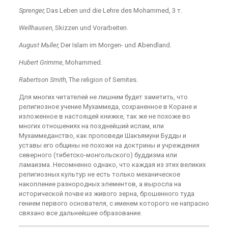
Sprenger,
Das Leben und die Lehre des Mohammed, 3 т.
Wellhausen,
Skizzen und Vorarbeiten.
August Mьller,
Der Islam im Morgen- und Abendland.
Hubert Grimme,
Mohammed.
Rabertson Smith,
The religion of Semites.
Для многих читателей не лишним будет заметить, что
религиозное учение Мухаммеда, сохраненное в Коране и
изложенное в настоящей книжке, так же не похоже во
многих отношениях на позднейший ислам, или
Мухаммеданство, как проповеди Шакъямуни Будды и
уставы его общины не похожи на доктрины и учреждения
северного (тибетско-монгольского) буддизма или
ламаизма. Несомненно однако, что каждая из этих великих
религиозных культур не есть только механическое
накопление разнородных элементов, а выросла на
исторической почве из живого зерна, бро­шенного туда
гением первого основателя, с именем ко­торого не напрасно
связано все дальнейшее образование.