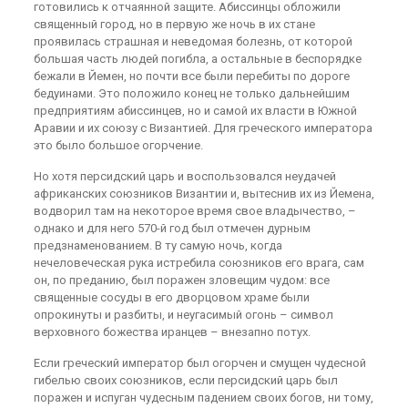
готовились к отчаянной защите. Абиссинцы обложили
священный город, но в первую же ночь в их стане
проявилась страшная и неведомая болезнь, от которой
большая часть людей погибла, а остальные в беспорядке
бежали в Йемен, но почти все были перебиты по дороге
бедуинами. Это положило конец не только дальнейшим
предприятиям абиссинцев, но и самой их власти в Южной
Аравии и их союзу с Византией. Для греческого императора
это было большое огорчение.
Но хотя персидский царь и воспользовался неудачей
африканских союзников Византии и, вытеснив их из Йемена,
водворил там на некоторое время свое владычество, –
однако и для него 570-й год был отмечен дурным
предзнаменованием. В ту самую ночь, когда
нечеловеческая рука истребила союзников его врага, сам
он, по преданию, был поражен зловещим чудом: все
священные сосуды в его дворцовом храме были
опрокинуты и разбиты, и неугасимый огонь – символ
верховного божества иранцев – внезапно потух.
Если греческий император был огорчен и смущен чудесной
гибелью своих союзников, если персидский царь был
поражен и испуган чудесным падением своих богов, ни тому,