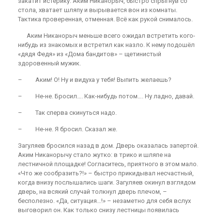
закатит истерику. Аким Никанорыч, быстро спрыгнув со
стола, хватает шляпу и вырывается вон из комнаты.
Тактика проверенная, отменная. Всё как рукой снималось.
Аким Никанорыч меньше всего ожидал встретить кого-
нибудь из знакомых и встретил как назло. К нему подошёл
«дядя Федя» из «Дома бандитов» – щетинистый
здоровенный мужик.
– Аким! О! Ну и видуха у тебя! Выпить желаешь?
– Не-не. Бросил…. Как-нибудь потом…. Ну ладно, давай.
– Так сперва скинуться надо.
– Не-не. Я бросил. Сказал же.
Загуляев бросился назад в дом. Дверь оказалась запертой.
Аким Никанорычу стало жутко: в трико и шляпе на
лестничной площадке! Согласитесь, приятного в этом мало.
«Что же сообразить?!» – быстро прикидывал несчастный,
когда внизу послышались шаги. Загуляев окинул взглядом
дверь, на всякий случай толкнул дверь плечом, –
бесполезно. «Да, ситуация…!» – незаметно для себя вслух
выговорил он. Как только снизу лестницы появилась