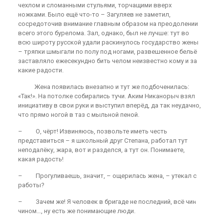
чехлом и сломанными стульями, торчащими вверх
ножками. Было ещё что-то – Загуляев не заметил,
сосредоточив внимание главным образом на преодолении
всего этого бурелома. Зал, однако, был не лучше: тут во
всю широту русской удали раскинулось государство жены
– тряпки шмыгали по полу под ногами, развешенное бельё
заставляло ежесекундно бить челом неизвестно кому и за
какие радости.
Жена появилась внезапно и тут же подбоченилась:
«Так!». На потолке собирались тучи. Аким Никанорыч взял
инициативу в свои руки и выступил вперёд, да так неудачно,
что прямо ногой в таз с мыльной пеной.
– О, чёрт! Извиняюсь, позвольте иметь честь
представиться – я школьный друг Степана, работал тут
неподалёку, жара, вот и разделся, а тут он. Понимаете,
какая радость!
– Прогуливаешь, значит, – ощерилась жена, – утекал с
работы?
– Зачем же! Я человек в бригаде не последний, всё чин
чином…, ну есть же понимающие люди.