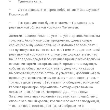
– Тушенка в сале.
– Да ты знаешь, кто перед тобой, шпана?! Заведующий
Исполкома!!
– Тем хуже для вас: будем знакомы – Председатель
ревизионной областной комиссии Пантелеев.
Заметив недоверчивый, но уже полурастерявшийся взгляд
толстого, Аким Никанорыч продолжал, сделав самую
серьёзную мину. «Моё одеяние не должно вас волновать:
так лучше узнавать кто есть кто. От имени представителей
ревизионной комиссии я уполномочен доложить вам, что
ваше поведение будет в ближайшее время рассмотрено на
заседании партийных организаций города с последующим
собранием областного комитета по делу чистки кадров
высокостоящих должностей». И усмехаясь, добавил: «Я вам
не завидую, и помочь ничем не смогу – взгляните на часы –
три часа десять минут. Это у вас что, обед вне расписания?
Рабочее время пренебрежительно отодвинуто вами на
седьмой план. Ай-яй-яй. Нехорошо. Да…, – протянул
Загуляев, покачивая головой и замечая, как пришибленно,
словно загнанный кролик, краснел и божился заведующий,
– вы так неосторожны, так наглы в обращении с