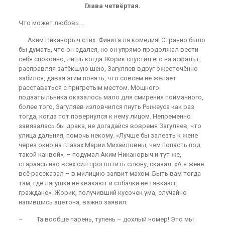
Глава четвёртая.
Что может любовь….
Аким Никанорыч стих. Финита ля комедия! Странно было
бы думать, что он сдался, но он упрямо продолжал вести
себя спокойно, лишь когда Жорик спустил его на асфальт,
расправляя затёкшую шею, Загуляев вдруг ожесточённо
забился, давая этим понять, что совсем не желает
расставаться с пригретым местом. Мощного
подзатыльника оказалось мало для смирения пойманного,
более того, Загуляев изловчился пнуть Рыжеуса как раз
тогда, когда тот повернулся к нему лицом. Непременно
завязалась бы драка, не догадайся вовремя Загуляев, что
улица дальняя, помочь некому. «Лучше бы залезть к жене
через окно на глазах Марии Михайловны, чем попасть под
такой канвой», – подумал Аким Никанорыч и тут же,
стараясь изо всех сил проглотить слюну, сказал: «А я жене
всё рассказал – в милицию заявит махом. Быть вам тогда
там, где лягушки не квакают и собачки не тявкают,
граждане». Жорик, получивший кусочек ума, случайно
напившись ацетона, важно заявил:
– Та вообще парень, тупень – дохлый номер! Это мы