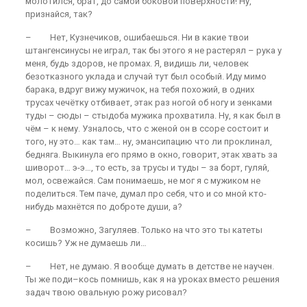
молотился, брат, до самой боковой поверхности! Ну,
признайся, так?
– Нет, Кузнечиков, ошибаешься. Ни в какие твои
штангенсинусы не играл, так бы этого я не растерял – рука у
меня, будь здоров, не промах. Я, видишь ли, человек
безотказного уклада и случай тут был особый. Иду мимо
барака, вдруг вижу мужичок, на тебя похожий, в одних
трусах чечётку отбивает, этак раз ногой об ногу и зенками
туды – сюды – стыдоба мужика прохватила. Ну, я как был в
чём – к нему. Узналось, что с женой он в ссоре состоит и
того, ну это… как там… ну, эмансипацию что ли проклинал,
бедняга. Выкинула его прямо в окно, говорит, этак хвать за
шиворот… э-э…, то есть, за трусы и туды – за борт, гуляй,
мол, освежайся. Сам понимаешь, не мог я с мужиком не
поделиться. Тем паче, думал про себя, что и со мной кто-
нибудь махнётся по доброте души, а?
– Возможно, Загуляев. Только на что это ты катеты
косишь? Уж не думаешь ли…
– Нет, не думаю. Я вообще думать в детстве не научен.
Ты же поди–кось помнишь, как я на уроках вместо решения
задач твою овальную рожу рисовал?