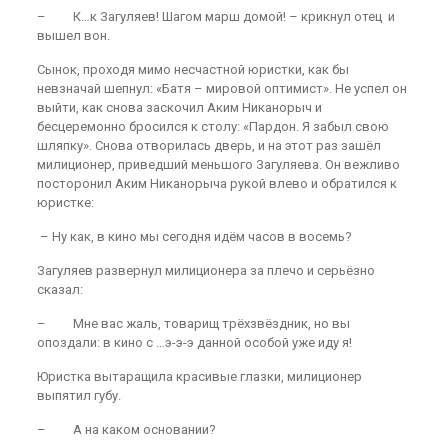
– К…к Загуляев! Шагом марш домой! – крикнул отец и
вышел вон.
Сынок, проходя мимо несчастной юристки, как бы
невзначай шепнул: «Батя – мировой оптимист». Не успел он
выйти, как снова заскочил Аким Никанорыч и
бесцеремонно бросился к столу: «Пардон. Я забыл свою
шляпку». Снова отворилась дверь, и на этот раз зашёл
милиционер, приведший меньшого Загуляева. Он вежливо
посторонил Аким Никанорыча рукой влево и обратился к
юристке:
– Ну как, в кино мы сегодня идём часов в восемь?
Загуляев развернул милиционера за плечо и серьёзно
сказал:
– Мне вас жаль, товарищ трёхзвёздник, но вы
опоздали: в кино с …э-э-э данной особой уже иду я!
Юристка вытаращила красивые глазки, милиционер
выпятил губу.
– А на каком основании?