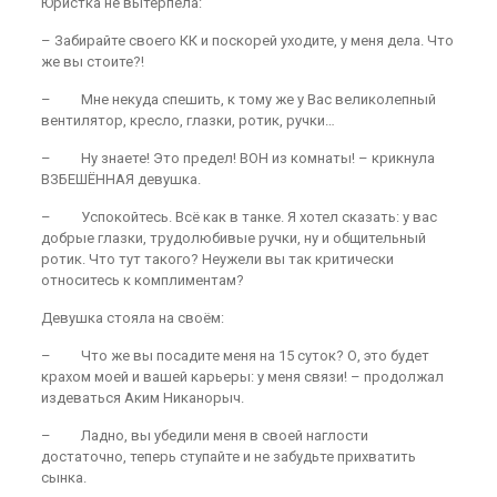
Юристка не вытерпела:
– Забирайте своего КК и поскорей уходите, у меня дела. Что
же вы стоите?!
– Мне некуда спешить, к тому же у Вас великолепный
вентилятор, кресло, глазки, ротик, ручки…
– Ну знаете! Это предел! ВОН из комнаты! – крикнула
ВЗБЕШЁННАЯ девушка.
– Успокойтесь. Всё как в танке. Я хотел сказать: у вас
добрые глазки, трудолюбивые ручки, ну и общительный
ротик. Что тут такого? Неужели вы так критически
относитесь к комплиментам?
Девушка стояла на своём:
– Что же вы посадите меня на 15 суток? О, это будет
крахом моей и вашей карьеры: у меня связи! – продолжал
издеваться Аким Никанорыч.
– Ладно, вы убедили меня в своей наглости
достаточно, теперь ступайте и не забудьте прихватить
сынка.