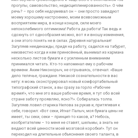
прогулы, самовольство, недисциплинированность». О чём
речь? – про себя недоумевал он – они просто завидуют
моему хорошему настроению, моим всевозможным
восприятиям мира, в конце концов, силе моего
непоколебимого оптимизма! Работа да работа! Так ведь и
сдохнуть от однообразия можно, вот я и вношу изменения,
а они этого понять не в силах. Деревня натуральная!
Загуляев неединажды, придя на работу, садился на табурет,
неизвестно когда и кем принесённый, вынимал из кармана
несколько листов бумаги и с усиленным вниманием
принимался читать. Кто-то напоминал ему о рабочем
времени. Аким Никонорыч, не отрываясь, отвечал: «Ваше
дело телячье, граждане. Никакой сознательности в вас
нету: я можь сконструировал новый комфортабельный
типографский станок, а вы сразу за горло «Рабочее
время!», что мне это ваше рабочее время, я тут обо всей
стране заботу проявляю, ясно?!». Собиралась толпа.
Загуляев ловил старика Нилова за рукав и, притягивая к
себе, говорил: «Вот секи, Игнат Палыч, моя бумага цены не
имеет, ты секи, секи – принцип-то каков, а? Небось,
изобретателем – то меня не ставят, шельмы, а знать не
ведают всей ценности моей мозговой коробки!». Тут он
переходил на длительные объяснения своего таланта, в