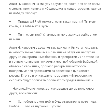
Аким Никанорыч на минуту задумался, соотнося свои силы
с силами противника и, убедившись в существовании шанса
на победу, хлопнул:
– Придумал! Я её уломаю, есть такая партия! Ты меня
конём, а я тебе мат в зубы!
– Ты что, спятил? Уламывать мою жену да ещё матом
на меня!
Аким Никанорыч вздохнул так, как если бы хотел сказать:
ничего-то ты не сечёшь в моём плане. И тут он, наступая
другу на лакированные ботинки и превратив их постепенно
в точную копию выпускаемых местной обувной фабрикой,
объяснил свой план, процесс раскрытия которого
воспринимался прохожими за репетицию циркового
клоуна. Кто-то в очках даже проронил: «Интересно, по
сколько будут собирать после этого представления?!».
Наконец Кузнечиков, дотумковшись до смысла слов
друга, воскликнул:
– О, любовь может всё, я буду стараться в поте лица!
Любовь – это не шуточки шутить!