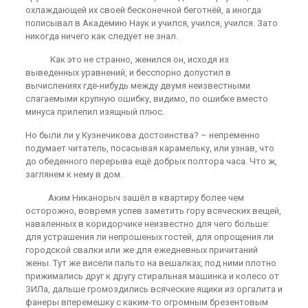
охлаждающей их своей бесконечной беготнёй, а иногда
пописывал в Академию Наук и учился, учился, учился. Зато
никогда ничего как следует не знал.
Как это не странно, женился он, исходя из
выведенных уравнений, и бесспорно допустил в
вычислениях где-нибудь между двумя неизвестными
слагаемыми крупную ошибку, видимо, по ошибке вместо
минуса прилепил изящный плюс.
Но были ли у Кузнечикова достоинства? – непременно
подумает читатель, посасывая карамельку, или узнав, что
до обеденного перерыва ещё добрых полтора часа. Что ж,
заглянем к нему в дом.
Аким Никанорыч зашёл в квартиру более чем
осторожно, вовремя успев заметить гору всяческих вещей,
наваленных в коридорчике неизвестно для чего больше:
для устрашения ли непрошеных гостей, для опрощения ли
городской свалки или же для ежедневных причитаний
жены. Тут же висели пальто на вешалках, под ними плотно
прижимались друг к другу стиральная машинка и колесо от
ЗИЛа, дальше громоздились всяческие ящики из оргалита и
фанеры вперемешку с каким-то огромным брезентовым