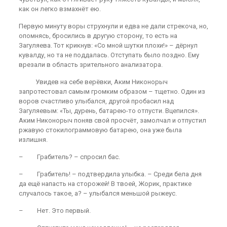
как он легко взмахнёт ею.
Первую минуту воры струхнули и едва не дали стрекоча, но,
опомнясь, бросились в другую сторону, то есть на
Загуляева. Тот крикнув: «Со мной шутки плохи!» – дёрнул
кувалду, но та не поддалась. Отступать было поздно. Ему
врезали в область зрительного анализатора.
Увидев на себе верёвки, Аким Никонорыч
запротестовал самым громким образом – тщетно. Один из
воров счастливо улыбался, другой пробасил над
Загуляевым: «Ты, дурень, батарею-то отпусти. Вцепился».
Аким Никонорыч поняв свой просчёт, замолчал и отпустил
ржавую стокилограммовую батарею, она уже была
излишня.
– Грабитель? – спросил бас.
– Грабитель! – подтвердила улыбка. – Среди бела дня
да ещё напасть на сторожей! В твоей, Жорик, практике
случалось такое, а? – улыбался меньшой рыжеус.
– Нет. Это первый.