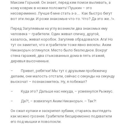
Максим Горький. Он знает, перед кем помои выливать, а
кому коврик в ножки положить! Пушкин – это
несовременно. Лучше б мне стать э-э…. Как быстро бегут
вот эти люди. И рожи знакомые что-то. Что? Да это же…!».
Перед Загуляевым на углу возникли два знакомых ему
человека – грабители. Один жевал спичку, другой,
казалось, жевал коробок. Загуляев обрадовался. Ага! Но
тут он заметил, что и грабители тоже явно веселы. Аким
Никанорыч оглянулся. Место было безлюдное. Вокруг
стена гаражей, два стыкованных дома в пять этажей,
деревья высоченные.
– Привет, ребятки! Мы тут с друзьями пробежечку
делаем, они малость отстали, сейчас с секунды на секунду
выскочат – познакомитесь. Ну, я побежал?
– Куда это? Дальше нас некуда, – усмехнулся Рыжеус.
– Да?!, – взвизгнул Аким Никанорыч. – Так?!
Он сжал кулаки и заскрипел зубами, стараясь выглядеть
как можно грознее. Грабители бесцеремонно подхватили
его под мышки и поволокли.