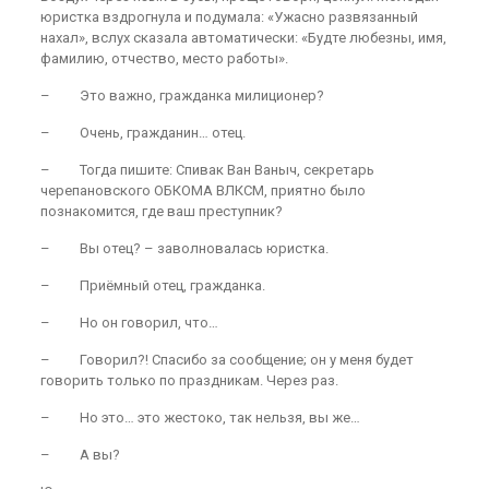
юристка вздрогнула и подумала: «Ужасно развязанный
нахал», вслух сказала автоматически: «Будте любезны, имя,
фамилию, отчество, место работы».
– Это важно, гражданка милиционер?
– Очень, гражданин… отец.
– Тогда пишите: Спивак Ван Ваныч, секретарь
черепановского ОБКОМА ВЛКСМ, приятно было
познакомится, где ваш преступник?
– Вы отец? – заволновалась юристка.
– Приёмный отец, гражданка.
– Но он говорил, что…
– Говорил?! Спасибо за сообщение; он у меня будет
говорить только по праздникам. Через раз.
– Но это… это жестоко, так нельзя, вы же…
– А вы?