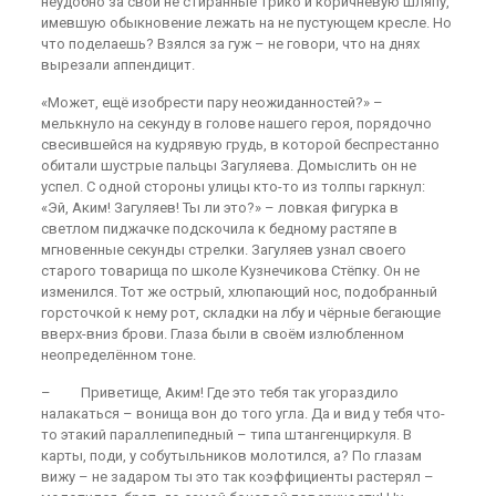
неудобно за свои не стиранные трико и коричневую шляпу,
имевшую обыкновение лежать на не пустующем кресле. Но
что поделаешь? Взялся за гуж – не говори, что на днях
вырезали аппендицит.
«Может, ещё изобрести пару неожиданностей?» –
мелькнуло на секунду в голове нашего героя, порядочно
свесившейся на кудрявую грудь, в которой беспрестанно
обитали шустрые пальцы Загуляева. Домыслить он не
успел. С одной стороны улицы кто-то из толпы гаркнул:
«Эй, Аким! Загуляев! Ты ли это?» – ловкая фигурка в
светлом пиджачке подскочила к бедному растяпе в
мгновенные секунды стрелки. Загуляев узнал своего
старого товарища по школе Кузнечикова Стёпку. Он не
изменился. Тот же острый, хлюпающий нос, подобранный
горсточкой к нему рот, складки на лбу и чёрные бегающие
вверх-вниз брови. Глаза были в своём излюбленном
неопределённом тоне.
– Приветище, Аким! Где это тебя так угораздило
налакаться – вонища вон до того угла. Да и вид у тебя что-
то этакий параллепипедный – типа штангенциркуля. В
карты, поди, у собутыльников молотился, а? По глазам
вижу – не задаром ты это так коэффициенты растерял –