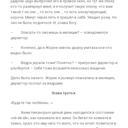
ударом «уцу» выбросил его в правое окно, но тут же сбоку
кто-то развернул меня, и я получил такую плюху, что вам
такой т не сни…, то есть сни…, то есть нокаутирующий,
короче. Минут через пять я пришёл в себя. Увидел рожу. Но
сил не было подняться. И, слава богу.
– Описать-то сможешь в милиции? – осведомился
директор.
– Конечно, да и Жорке сквозь дырку унитаза кое-что
видно было.
– Вёдра украли тоже! Понятно? – пригрозил директор и
улыбнулся – Себе тоже возьмёте несколько вещичек.
Дело было начато. Жорик и рыжеус помчались в милицию,
директор послал за вёдрами.
Глава третья.
«Будьте так любезны…»
Аким Никанорыч целый день находился в состоянии
«ой-ёй-ёй», как называла его жена. Он бегал по комнате в
трико, орал, что ему чего-то мало, что он хочет ложиться в