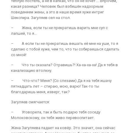
теплую постель, а не в капкан, что он не хочет…. Впрочем,
какая разница? Человек был взбешён надзорным
поведением жены, а это в наше время хуже интриг
Шекспира. Загуляев сел на стол.
– Жена, если ты не прекратишь варить мне суп с
лапшей, то я…
– А если ты не прекратишь вешать её мне на уши, то я
сделаю с тобой хуже, чем то, что ты собираешься сделать
со мной!
– Что ты сказала? Отравишь?! Ха-ха-ха-ха! Да я тебя в
канализацию втолкну.
– Что-что? Меня? (Со слезами) Да я на тебя ишачу
пятнадцать лет – стираю, мою, варю! Так-то ты
благодаришь меня, изверг, так?
Загуляев смягчается:
– Уговорила, так и быть подарю тебя соседу
Молоковскому, он тебя живо перевоспитает.
Жена Загуляева падает на ковёр. Это значит, она сейчас