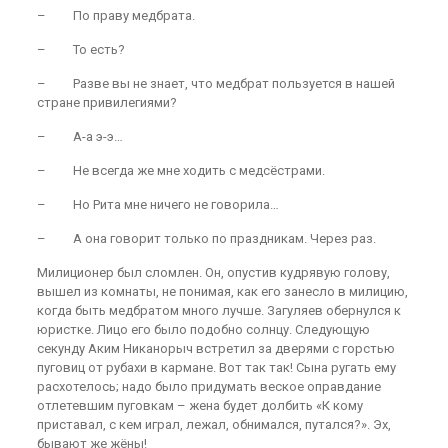
– По праву медбрата.
– То есть?
– Разве вы не знает, что медбрат пользуется в нашей
стране привилегиями?
– А-а э-э…
– Не всегда же мне ходить с медсёстрами.
– Но Рита мне ничего не говорила…
– А она говорит только по праздникам. Через раз.
Милиционер был сломлен. Он, опустив кудрявую голову,
вышел из комнаты, не понимая, как его занесло в милицию,
когда быть медбратом много лучше. Загуляев обернулся к
юристке. Лицо его было подобно солнцу. Следующую
секунду Аким Никанорыч встретил за дверями с горстью
пуговиц от рубахи в кармане. Вот так так! Сына ругать ему
расхотелось; надо было придумать веское оправдание
отлетевшим пуговкам – жена будет долбить «К кому
приставал, с кем играл, лежал, обнимался, путался?». Эх,
бывают же жёны!