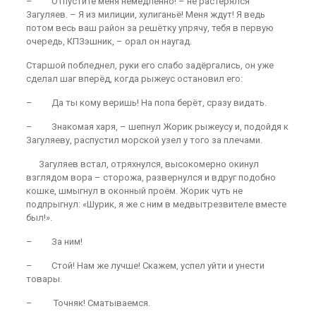
– Отпустите меня немедленно! – не растерялся
Загуляев. – Я из милиции, хулиганьё! Меня ждут! Я ведь
потом весь ваш район за решётку упрячу, тебя в первую
очередь, КПЗэшник, – орал он наугад.
Старшой побледнел, руки его слабо задёргались, он уже
сделал шаг вперёд, когда рыжеус остановил его:
– Да ты кому веришь! На попа берёт, сразу видать.
– Знакомая харя, – шепнул Жорик рыжеусу и, подойдя к
Загуляеву, распустил морской узел у того за плечами.
Загуляев встал, отряхнулся, высокомерно окинул
взглядом вора – сторожа, развернулся и вдруг подобно
кошке, шмыгнул в оконный проём. Жорик чуть не
подпрыгнул: «Шурик, я же с ним в медвытрезвителе вместе
был!».
– За ним!
– Стой! Нам же лучше! Скажем, успел уйти и унести
товары.
– Точняк! Сматываемся.