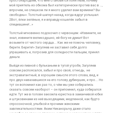
простонародьем, что мне становится понятным, почему
мой приятель из обкома был категорически против вас в …,
впрочем, не слишком ли я много уделил вам времени? Вы
свободны». Толстый шагнул назад, когда вдруг услышал:
2Вот, ёлки зелёные, я и вправду кошелёк забыл в
спецмашине!…»
Толстый мгновенно подскочил с червонцем: «Извините, не
знал, извините великодушно, ей-богу не думал! Вот
возьмите от чистого сердца…. Как же не помочь человеку,
берите. Берите!» Загуляев не заставил себя долго
упрашивать и, погрозив для солидности пальцем, принял
деньги.
Выйдя из пивной с бульканьем в тугой утробе, Загуляев
совсем распоясался, забыл и про свой, отнюдь, не
экстравагантный, в хорошем смысле этого слова, вид, и
про двух навазавшихся на его голову дубинушек, и про…. Но
тут он вспомнил как раз то, о чём мы уже собирались
сказать совсем наоборот – он припомнил, куда собирался
идти. Тут же в голове заюзила юристка в заманчивой юбке
и штуковинами из неё выходящими, медленной, как будто
спросоночной, улыбкой и прочими женскими
завлекательностями. Аким Никанорычу даже стало