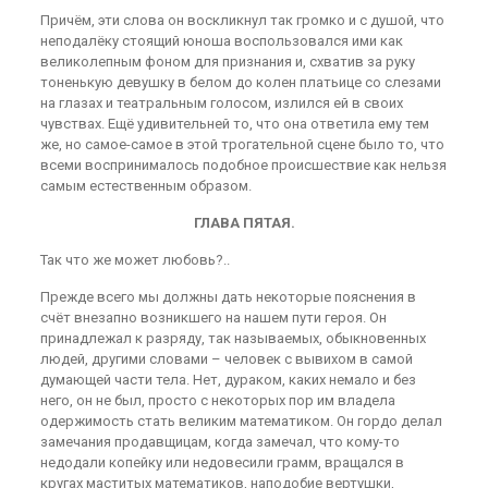
Причём, эти слова он воскликнул так громко и с душой, что
неподалёку стоящий юноша воспользовался ими как
великолепным фоном для признания и, схватив за руку
тоненькую девушку в белом до колен платьице со слезами
на глазах и театральным голосом, излился ей в своих
чувствах. Ещё удивительней то, что она ответила ему тем
же, но самое-самое в этой трогательной сцене было то, что
всеми воспринималось подобное происшествие как нельзя
самым естественным образом.
ГЛАВА ПЯТАЯ.
Так что же может любовь?..
Прежде всего мы должны дать некоторые пояснения в
счёт внезапно возникшего на нашем пути героя. Он
принадлежал к разряду, так называемых, обыкновенных
людей, другими словами – человек с вывихом в самой
думающей части тела. Нет, дураком, каких немало и без
него, он не был, просто с некоторых пор им владела
одержимость стать великим математиком. Он гордо делал
замечания продавщицам, когда замечал, что кому-то
недодали копейку или недовесили грамм, вращался в
кругах маститых математиков, наподобие вертушки,