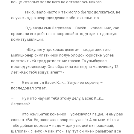
конце которых возле него не оставалось никого.
Так бывало часто и так могло бы продолжаться, не
случись одно непредвиденное обстоятельство.
Однажды сын Загуляева – Васёк – копеешник, как
прозвали его ребята за попрошайство, угодил в детскую
комнату милиции.
«Шкулял у прохожих деньги»,- представил его
милиционер симпатичной полумолодой юристке, успев
построить ей тридцатилетние глазки. Та улыбнулась
вослед уходящему. Она обратила взгляд на мальчишку 12
лет: «Как тебя зовут, агент?»
– Я не агент, я Васёк К…к… Загуляев короче, –
последовал ответ.
– Ну и кто научил тебя этому делу, Васёк К…к…
Загуляев?
– Кто же?! Батёк конечно! – усмехнулся пацан. Я ему раз
сказал: «Батёк, шанежки позарез нужны!» А он мне: «Что я
тебе дойная корова – надо – иди у людей выпрашивай,
шалопай». Я ему: «А как это». Ну, тут он мне и разыграл всё