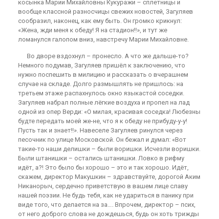
косынка Марии Михайловны Кукуражи – сплетницы и
вообще классной разносчицы свежих новостей, Загуляев
сообразил, наконец, как ему быть. Он громко крикнул:
«Жена, жди меня к обеду! Я на стадион!!», и тут же
ломанулся галопом вниз, навстречу Марии Михайловне.
Во дворе вздохнул – пронесло. А что же дальше-то?
Немного подумав, Загуляев пришёл к заключению, что
нужно поспешить в милицию и рассказать о вчерашнем
случае на складе. Долго размышлять не пришлось: на
третьем этаже распахнулось окно языкастой соседки.
Загуляев набрал полные лёгкие воздуха и пропел на лад
одной из опер Верди: «О милая, красивая соседка! Любезны
будте передать моей же-не, что я к обеду не прибуду-у-у!
Пусть так и знает!!». Навеселе Загуляев ринулся через
песочник по улице Московской. Он бежал и думал: «Вот
такие-то наши делишки – были воришки. Исчезли воришки.
Были штанишки – остались штанишки. Ловко в рифму
идёт, а?! Это было бы хорошо – это и так хорошо. Идёт,
скажем, директор Макушкин – здравствуйте, дорогой Аким
Никанорыч, сердечно приветствую в вашем лице славу
нашей поэзии. Не будь тебя, как не удариться в панику при
виде того, что делается на за…. Впрочем, директор – псих,
от него доброго слова не дождешься, будь он хоть трижды