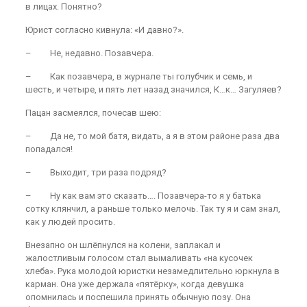
в лицах. Понятно?
Юрист согласно кивнула: «И давно?».
– Не, недавно. Позавчера.
– Как позавчера, в журнале ты голубчик и семь, и
шесть, и четыре, и пять лет назад значился, К…к… Загуляев?
Пацан засмеялся, почесав шею:
– Да не, то мой батя, видать, а я в этом районе раза два
попадался!
– Выходит, три раза подряд?
– Ну как вам это сказать…. Позавчера-то я у батька
сотку клянчил, а раньше только мелочь. Так ту я и сам знал,
как у людей просить.
Внезапно он шлёпнулся на колени, заплакал и
жалостливым голосом стал вымаливать «на кусочек
хлеба». Рука молодой юристки незамедлительно юркнула в
карман. Она уже держала «пятёрку», когда девушка
опомнилась и поспешила принять обычную позу. Она