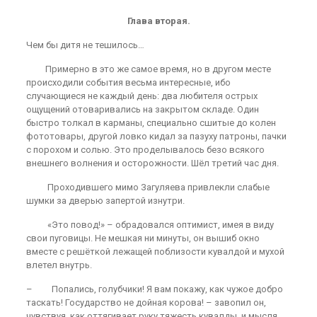
Глава вторая.
Чем бы дитя не тешилось…
Примерно в это же самое время, но в другом месте
происходили события весьма интересные, ибо
случающиеся не каждый день: два любителя острых
ощущений отоваривались на закрытом складе. Один
быстро толкал в карманы, специально сшитые до колен
фототовары, другой ловко кидал за пазуху патроны, пачки
с порохом и солью. Это проделывалось безо всякого
внешнего волнения и осторожности. Шёл третий час дня.
Проходившего мимо Загуляева привлекли слабые
шумки за дверью запертой изнутри.
«Это повод!» – обрадовался оптимист, имея в виду
свои пуговицы. Не мешкая ни минуты, он вышиб окно
вместе с решёткой лежащей поблизости кувалдой и мухой
влетел внутрь.
– Попались, голубчики! Я вам покажу, как чужое добро
таскать! Государство не дойная корова! – завопил он,
чувствуя, как оттягивает руку тяжесть кувалды, и мысля,