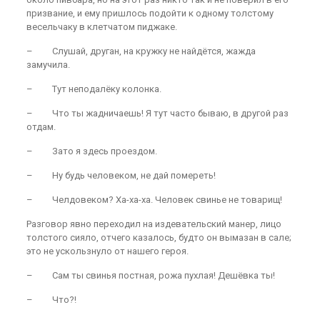
призвание, и ему пришлось подойти к одному толстому
весельчаку в клетчатом пиджаке.
– Слушай, друган, на кружку не найдётся, жажда
замучила.
– Тут неподалёку колонка.
– Что ты жадничаешь! Я тут часто бываю, в другой раз
отдам.
– Зато я здесь проездом.
– Ну будь человеком, не дай помереть!
– Челдовеком? Ха-ха-ха. Человек свинье не товарищ!
Разговор явно переходил на издевательский манер, лицо
толстого сияло, отчего казалось, будто он вымазан в сале;
это не ускользнуло от нашего героя.
– Сам ты свинья постная, рожа пухлая! Дешёвка ты!
– Что?!