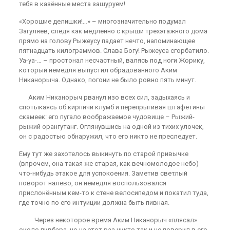
тебя в казённые места зашуруем!
«Хорошие делишки!…» – многозначительно подумал
Загуляев, следя как медленно с крыши трёхэтажного дома
прямо на голову Рыжеусу падает нечто, напоминающее
пятнадцать килограммов. Слава Богу! Рыжеуса сгорбатило.
Уа-уа-… – простонал несчастный, валясь под ноги Жорику,
который немедля выпустил обрадованного Аким
Никанорыча. Однако, погони не было ровно пять минут.
Аким Никанорыч рванул изо всех сил, задыхаясь и
спотыкаясь об кирпичи клумб и перепрыгивая штафетины
скамеек: его пугало воображаемое чудовище – Рыжий-
рыжий орангутанг. Оглянувшись на одной из тихих улочек,
он с радостью обнаружил, что его никто не преследует.
Ему тут же захотелось выкинуть по старой привычке
(впрочем, она такая же старая, как вечномолодое небо)
что-нибудь этакое для успокоения. Заметив светлый
поворот налево, он немедля воспользовался
прислонённым кем-то к стене велосипедом и покатил туда,
где точно по его интуиции должна быть пивная.
Через некоторое время Аким Никанорыч «плясал»
около пивбара, но на этот раз никто так и не поверил в его