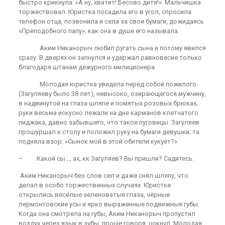
быстро крикнула: «А ну, хватит! Бесово дитя!». Мальчишка
торжествовал. Юристка посадила его в угол, спросила
телефон отца, позвонила и села за свои бумаги, дожидаясь
«Преподобного папу», как она в душе его называла.
Аким Никанорыч любил ругать сына и потому явился
сразу. В дверях он запнулся и удержал равновесие только
благодаря штанам дежурного милиционера.
Молодая юристка увидела перед собой пожилого
(Загуляеву было 38 лет), невысоко, озирающегося мужчину,
в надвинутой на глаза шляпе и помятых розовых брюках;
руки весьма искусно лежали на дне карманов клетчатого
пиджака, давно забывшего, что такое пуговицы. Загуляев
прошуршал к столу и положил руку на бумаги девушки; та
подняла взор: «Сынок мой в этой обители кукует?».
– Какой сы…, ах, кк Загуляев? Вы пришли? Садитесь.
Аким Никанорыч без слов сел и даже снял шляпу, что
делал в особо торжественных случаях. Юристке
открылись весёлые зеленоватые глаза, чёрные
лермонтовские усы и ярко выраженные подвижные губы.
Когда она смотрела на губы, Аким Никанорыч пропустил
воздух через язык в зубы, проще говоря, цокнул. Молодая