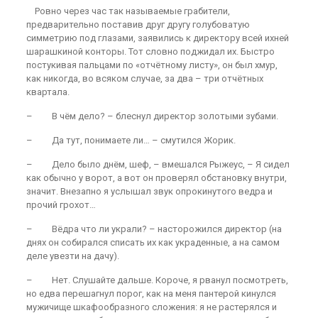
Ровно через час так называемые грабители,
предварительно поставив друг другу голубоватую
симметрию под глазами, заявились к директору всей ихней
шарашкиной конторы. Тот словно поджидал их. Быстро
постукивая пальцами по «отчётному листу», он был хмур,
как никогда, во всяком случае, за два – три отчётных
квартала.
– В чём дело? – блеснул директор золотыми зубами.
– Да тут, понимаете ли… – смутился Жорик.
– Дело было днём, шеф, – вмешался Рыжеус, – Я сидел
как обычно у ворот, а вот он проверял обстановку внутри,
значит. Внезапно я услышал звук опрокинутого ведра и
прочий грохот…
– Вёдра что ли украли? – насторожился директор (на
днях он собирался списать их как украденные, а на самом
деле увезти на дачу).
– Нет. Слушайте дальше. Короче, я рванул посмотреть,
но едва перешагнул порог, как на меня пантерой кинулся
мужичище шкафообразного сложения: я не растерялся и