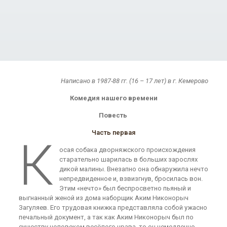
Написано в 1987-88 гг. (16 – 17 лет) в г. Кемерово
Комедия нашего времени
Повесть
Часть первая
К
осая собака дворняжского происхождения
старательно шарилась в больших зарослях
дикой малины. Внезапно она обнаружила нечто
непредвиденное и, взвизгнув, бросилась вон.
Этим «нечто» был беспросветно пьяный и
выгнанный женой из дома наборщик Аким Никонорыч
Загуляев. Его трудовая книжка представляла собой ужасно
печальный документ, а так как Аким Никонорыч был по
существу человеком весёлого нрава, то он немедленно