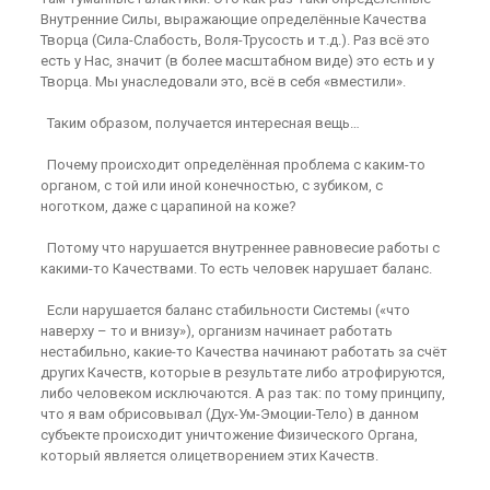
Внутренние Силы, выражающие определённые Качества
Творца (Сила-Слабость, Воля-Трусость и т.д.). Раз всё это
есть у Нас, значит (в более масштабном виде) это есть и у
Творца. Мы унаследовали это, всё в себя «вместили».
Таким образом, получается интересная вещь…
Почему происходит определённая проблема с каким-то
органом, с той или иной конечностью, с зубиком, с
ноготком, даже с царапиной на коже?
Потому что нарушается внутреннее равновесие работы с
какими-то Качествами. То есть человек нарушает баланс.
Если нарушается баланс стабильности Системы («что
наверху – то и внизу»), организм начинает работать
нестабильно, какие-то Качества начинают работать за счёт
других Качеств, которые в результате либо атрофируются,
либо человеком исключаются. А раз так: по тому принципу,
что я вам обрисовывал (Дух-Ум-Эмоции-Тело) в данном
субъекте происходит уничтожение Физического Органа,
который является олицетворением этих Качеств.