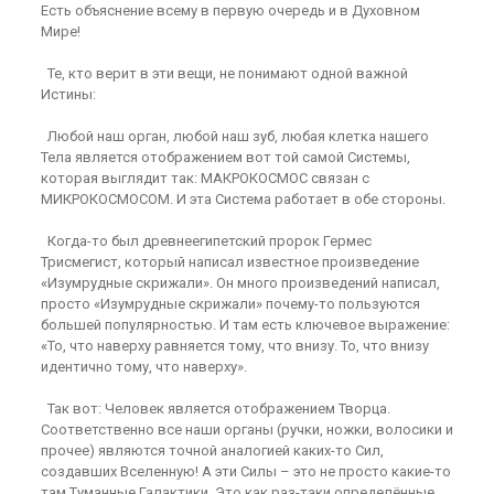
Есть объяснение всему в первую очередь и в Духовном
Мире!
Те, кто верит в эти вещи, не понимают одной важной
Истины:
Любой наш орган, любой наш зуб, любая клетка нашего
Тела является отображением вот той самой Системы,
которая выглядит так: МАКРОКОСМОС связан с
МИКРОКОСМОСОМ. И эта Система работает в обе стороны.
Когда-то был древнеегипетский пророк Гермес
Трисмегист, который написал известное произведение
«Изумрудные скрижали». Он много произведений написал,
просто «Изумрудные скрижали» почему-то пользуются
большей популярностью. И там есть ключевое выражение:
«То, что наверху равняется тому, что внизу. То, что внизу
идентично тому, что наверху».
Так вот: Человек является отображением Творца.
Соответственно все наши органы (ручки, ножки, волосики и
прочее) являются точной аналогией каких-то Сил,
создавших Вселенную! А эти Силы – это не просто какие-то
там Туманные Галактики. Это как раз-таки определённые