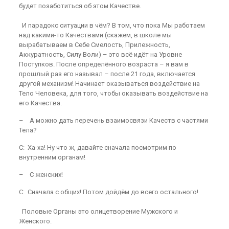
будет позаботиться об этом Качестве.
И парадокс ситуации в чём? В том, что пока Мы работаем
над какими-то Качествами (скажем, в школе мы
вырабатываем в Себе Смелость, Прилежность,
Аккуратность, Силу Воли) – это всё идёт на Уровне
Поступков. После определённого возраста – я вам в
прошлый раз его называл – после 21 года, включается
другой механизм! Начинает оказываться воздействие на
Тело Человека, для того, чтобы оказывать воздействие на
его Качества.
– А можно дать перечень взаимосвязи Качеств с частями
Тела?
С: Ха-ха! Ну что ж, давайте сначала посмотрим по
внутренним органам!
– С женских!
С: Сначала с общих! Потом дойдём до всего остального!
Половые Органы это олицетворение Мужского и
Женского.