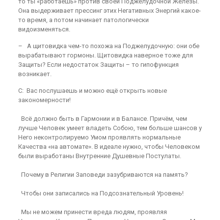
то ты «работаешь» против своей Поджелудочной Железы.
Она выдерживает прессинг этих Негативных Энергий какое-
то время, а потом начинает патологически
видоизменяться.
– А щитовидка чем-то похожа на Поджелудочную: они обе
вырабатывают гормоны. Щитовидка наверное тоже для
Защиты? Если недостаток Защиты – то гипофункция
возникает.
С: Вас послушаешь и можно ещё открыть новые
закономерности!
Всё должно быть в Гармонии и в Балансе. Причём, чем
лучше Человек умеет владеть Собою, тем больше шансов у
Него неконтролируемо Умом проявлять нормальные
Качества «на автомате». В идеале нужно, чтобы Человеком
были выработаны Внутренние Душевные Постулаты.
Почему в Религии Заповеди зазубриваются на память?
Чтобы они записались на Подсознательный Уровень!
Мы не можем принести вреда людям, проявляя