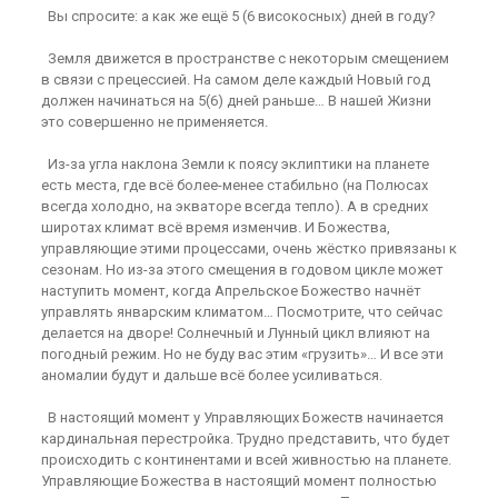
Вы спросите: а как же ещё 5 (6 високосных) дней в году?
Земля движется в пространстве с некоторым смещением
в связи с прецессией. На самом деле каждый Новый год
должен начинаться на 5(6) дней раньше… В нашей Жизни
это совершенно не применяется.
Из-за угла наклона Земли к поясу эклиптики на планете
есть места, где всё более-менее стабильно (на Полюсах
всегда холодно, на экваторе всегда тепло). А в средних
широтах климат всё время изменчив. И Божества,
управляющие этими процессами, очень жёстко привязаны к
сезонам. Но из-за этого смещения в годовом цикле может
наступить момент, когда Апрельское Божество начнёт
управлять январским климатом… Посмотрите, что сейчас
делается на дворе! Солнечный и Лунный цикл влияют на
погодный режим. Но не буду вас этим «грузить»… И все эти
аномалии будут и дальше всё более усиливаться.
В настоящий момент у Управляющих Божеств начинается
кардинальная перестройка. Трудно представить, что будет
происходить с континентами и всей живностью на планете.
Управляющие Божества в настоящий момент полностью