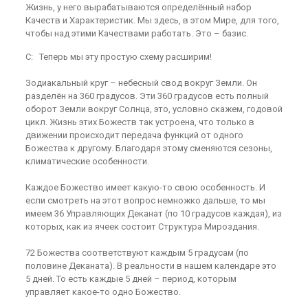
Жизнь, у него вырабатываются определённый набор
Качеств и Характеристик. Мы здесь, в этом Мире, для того,
чтобы над этими Качествами работать. Это – базис.
С: Теперь мы эту простую схему расширим!
Зодиакальный круг – небесный свод вокруг Земли. Он
разделён на 360 градусов. Эти 360 градусов есть полный
оборот Земли вокруг Солнца, это, условно скажем, годовой
цикл. Жизнь этих Божеств так устроена, что только в
движении происходит передача функций от одного
Божества к другому. Благодаря этому сменяются сезоны,
климатические особенности.
Каждое Божество имеет какую-то свою особенность. И
если смотреть на этот вопрос немножко дальше, то мы
имеем 36 Управляющих Деканат (по 10 градусов каждая), из
которых, как из ячеек состоит Структура Мироздания.
72 Божества соответствуют каждым 5 градусам (по
половине Деканата). В реальности в нашем календаре это
5 дней. То есть каждые 5 дней – период, которым
управляет какое-то одно Божество.