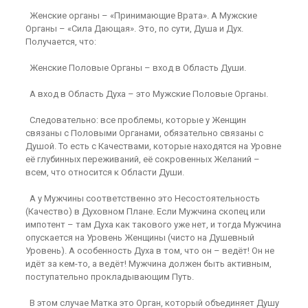
Женские органы – «Принимающие Врата». А Мужские
Органы – «Сила Дающая». Это, по сути, Душа и Дух.
Получается, что:
Женские Половые Органы – вход в Область Души.
А вход в Область Духа – это Мужские Половые Органы.
Следовательно: все проблемы, которые у Женщин
связаны с Половыми Органами, обязательно связаны с
Душой. То есть с Качествами, которые находятся на Уровне
её глубинных переживаний, её сокровенных Желаний –
всем, что относится к Области Души.
А у Мужчины соответственно это Несостоятельность
(Качество) в Духовном Плане. Если Мужчина скопец или
импотент – там Духа как такового уже нет, и тогда Мужчина
опускается на Уровень Женщины (чисто на Душевный
Уровень). А особенность Духа в том, что он – ведёт! Он не
идёт за кем-то, а ведёт! Мужчина должен быть активным,
поступательно прокладывающим Путь.
В этом случае Матка это Орган, который объединяет Душу