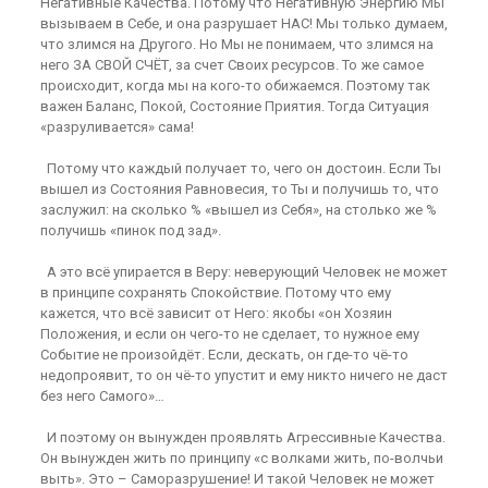
Негативные Качества. Потому что Негативную Энергию Мы
вызываем в Себе, и она разрушает НАС! Мы только думаем,
что злимся на Другого. Но Мы не понимаем, что злимся на
него ЗА СВОЙ СЧЁТ, за счет Своих ресурсов. То же самое
происходит, когда мы на кого-то обижаемся. Поэтому так
важен Баланс, Покой, Состояние Приятия. Тогда Ситуация
«разруливается» сама!
Потому что каждый получает то, чего он достоин. Если Ты
вышел из Состояния Равновесия, то Ты и получишь то, что
заслужил: на сколько % «вышел из Себя», на столько же %
получишь «пинок под зад».
А это всё упирается в Веру: неверующий Человек не может
в принципе сохранять Спокойствие. Потому что ему
кажется, что всё зависит от Него: якобы «он Хозяин
Положения, и если он чего-то не сделает, то нужное ему
Событие не произойдёт. Если, дескать, он где-то чё-то
недопроявит, то он чё-то упустит и ему никто ничего не даст
без него Самого»…
И поэтому он вынужден проявлять Агрессивные Качества.
Он вынужден жить по принципу «с волками жить, по-волчьи
выть». Это – Саморазрушение! И такой Человек не может