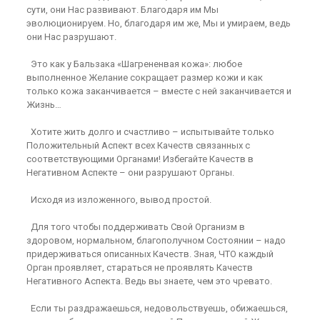
сути, они Нас развивают. Благодаря им Мы
эволюционируем. Но, благодаря им же, Мы и умираем, ведь
они Нас разрушают.
Это как у Бальзака «Шагрененвая кожа»: любое
выполненное Желание сокращает размер кожи и как
только кожа заканчивается – вместе с ней заканчивается и
Жизнь…
Хотите жить долго и счастливо – испытывайте только
Положительный Аспект всех Качеств связанных с
соответствующими Органами! Избегайте Качеств в
Негативном Аспекте – они разрушают Органы.
Исходя из изложенного, вывод простой.
Для того чтобы поддерживать Свой Организм в
здоровом, нормальном, благополучном Состоянии – надо
придерживаться описанных Качеств. Зная, ЧТО каждый
Орган проявляет, стараться не проявлять Качеств
Негативного Аспекта. Ведь вы знаете, чем это чревато.
Если ты раздражаешься, недовольствуешь, обижаешься,