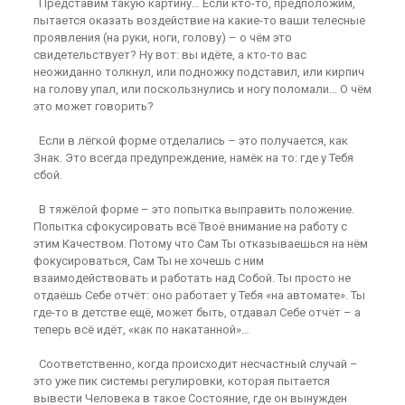
Представим такую картину… Если кто-то, предположим,
пытается оказать воздействие на какие-то ваши телесные
проявления (на руки, ноги, голову) – о чём это
свидетельствует? Ну вот: вы идёте, а кто-то вас
неожиданно толкнул, или подножку подставил, или кирпич
на голову упал, или поскользнулись и ногу поломали… О чём
это может говорить?
Если в лёгкой форме отделались – это получается, как
Знак. Это всегда предупреждение, намёк на то: где у Тебя
сбой.
В тяжёлой форме – это попытка выправить положение.
Попытка сфокусировать всё Твоё внимание на работу с
этим Качеством. Потому что Сам Ты отказываешься на нём
фокусироваться, Сам Ты не хочешь с ним
взаимодействовать и работать над Собой. Ты просто не
отдаёшь Себе отчёт: оно работает у Тебя «на автомате». Ты
где-то в детстве ещё, может быть, отдавал Себе отчёт – а
теперь всё идёт, «как по накатанной»…
Соответственно, когда происходит несчастный случай –
это уже пик системы регулировки, которая пытается
вывести Человека в такое Состояние, где он вынужден