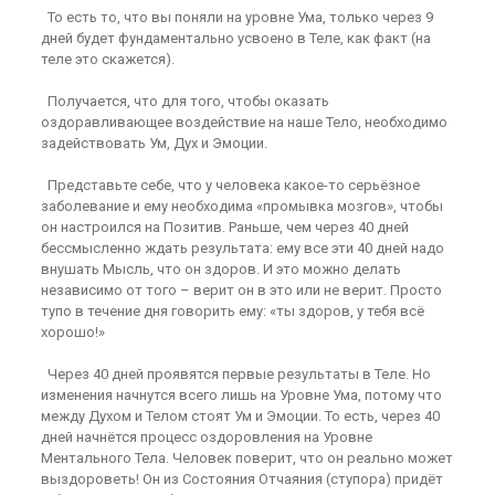
То есть то, что вы поняли на уровне Ума, только через 9
дней будет фундаментально усвоено в Теле, как факт (на
теле это скажется).
Получается, что для того, чтобы оказать
оздоравливающее воздействие на наше Тело, необходимо
задействовать Ум, Дух и Эмоции.
Представьте себе, что у человека какое-то серьёзное
заболевание и ему необходима «промывка мозгов», чтобы
он настроился на Позитив. Раньше, чем через 40 дней
бессмысленно ждать результата: ему все эти 40 дней надо
внушать Мысль, что он здоров. И это можно делать
независимо от того – верит он в это или не верит. Просто
тупо в течение дня говорить ему: «ты здоров, у тебя всё
хорошо!»
Через 40 дней проявятся первые результаты в Теле. Но
изменения начнутся всего лишь на Уровне Ума, потому что
между Духом и Телом стоят Ум и Эмоции. То есть, через 40
дней начнётся процесс оздоровления на Уровне
Ментального Тела. Человек поверит, что он реально может
выздороветь! Он из Состояния Отчаяния (ступора) придёт