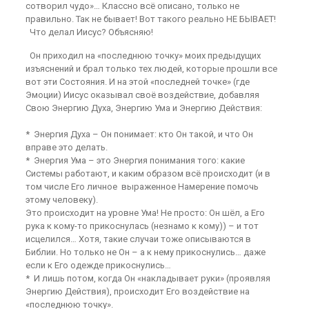
сотворил чудо»… Классно всё описано, только не
правильно. Так не бывает! Вот такого реально НЕ БЫВАЕТ!
Что делал Иисус? Объясняю!
Он приходил на «последнюю точку» моих предыдущих
изъяснений и брал только тех людей, которые прошли все
вот эти Состояния. И на этой «последней точке» (где
Эмоции) Иисус оказывал своё воздействие, добавляя
Свою Энергию Духа, Энергию Ума и Энергию Действия:
* Энергия Духа – Он понимает: кто Он такой, и что Он
вправе это делать.
* Энергия Ума – это Энергия понимания того: какие
Системы работают, и каким образом всё происходит (и в
том числе Его личное выраженное Намерение помочь
этому человеку).
Это происходит на уровне Ума! Не просто: Он шёл, а Его
рука к кому-то прикоснулась (незнамо к кому)) – и тот
исцелился… Хотя, такие случаи тоже описываются в
Библии. Но только не Он – а к нему прикоснулись… даже
если к Его одежде прикоснулись…
* И лишь потом, когда Он «накладывает руки» (проявляя
Энергию Действия), происходит Его воздействие на
«последнюю точку».