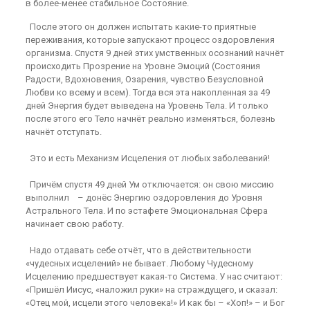
в более-менее стабильное Состояние.
После этого он должен испытать какие-то приятные
переживания, которые запускают процесс оздоровления
организма. Спустя 9 дней этих умственных осознаний начнёт
происходить Прозрение на Уровне Эмоций (Состояния
Радости, Вдохновения, Озарения, чувство Безусловной
Любви ко всему и всем). Тогда вся эта накопленная за 49
дней Энергия будет выведена на Уровень Тела. И только
после этого его Тело начнёт реально изменяться, болезнь
начнёт отступать.
Это и есть Механизм Исцеления от любых заболеваний!
Причём спустя 49 дней Ум отключается: он свою миссию
выполнил – донёс Энергию оздоровления до Уровня
Астрального Тела. И по эстафете Эмоциональная Сфера
начинает свою работу.
Надо отдавать себе отчёт, что в действительности
«чудесных исцелений» не бывает. Любому Чудесному
Исцелению предшествует какая-то Система. У нас считают:
«Пришёл Иисус, «наложил руки» на страждущего, и сказал:
«Отец мой, исцели этого человека!» И как бы – «Хоп!» – и Бог