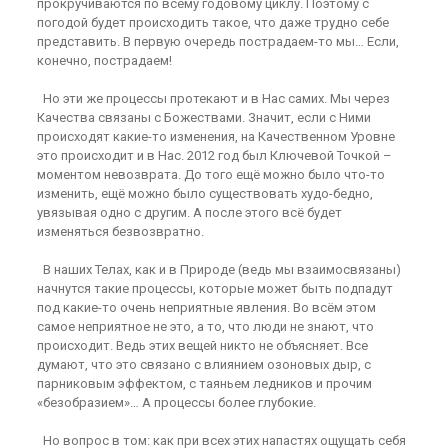
прокручиваются по всему годовому циклу. Поэтому с
погодой будет происходить такое, что даже трудно себе
представить. В первую очередь пострадаем-то мы… Если,
конечно, пострадаем!
Но эти же процессы протекают и в Нас самих. Мы через
Качества связаны с Божествами. Значит, если с Ними
происходят какие-то изменения, на Качественном Уровне
это происходит и в Нас. 2012 год был Ключевой Точкой –
моментом невозврата. До того ещё можно было что-то
изменить, ещё можно было существовать худо-бедно,
увязывая одно с другим. А после этого всё будет
изменяться безвозвратно.
В наших Телах, как и в Природе (ведь мы взаимосвязаны)
начнутся такие процессы, которые может быть подпадут
под какие-то очень неприятные явления. Во всём этом
самое неприятное не это, а то, что люди не знают, что
происходит. Ведь этих вещей никто не объясняет. Все
думают, что это связано с влиянием озоновых дыр, с
парниковым эффектом, с таяньем ледников и прочим
«безобразием»… А процессы более глубокие.
Но вопрос в том: как при всех этих напастях ощущать себя