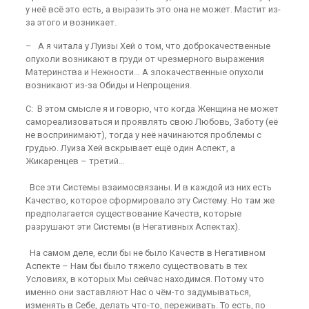
у неё всё это есть, а выразить это она не может. Мастит из-
за этого и возникает.
– А я читала у Луизы Хей о том, что доброкачественные
опухоли возникают в груди от чрезмерного выражения
Материнства и Нежности… А злокачественные опухоли
возникают из-за Обиды и Непрощения.
С: В этом смысле я и говорю, что когда Женщина не может
самореализоваться и проявлять свою Любовь, Заботу (её
не воспринимают), тогда у неё начинаются проблемы с
грудью. Луиза Хей вскрывает ещё один Аспект, а
Жикаренцев – третий…
Все эти Системы взаимосвязаны. И в каждой из них есть
Качество, которое сформировало эту Систему. Но там же
предполагается существование Качеств, которые
разрушают эти Системы (в Негативных Аспектах).
На самом деле, если бы не было Качеств в Негативном
Аспекте – Нам бы было тяжело существовать в тех
Условиях, в которых Мы сейчас находимся. Потому что
именно они заставляют Нас о чём-то задумываться,
изменять в Себе, делать что-то, переживать. То есть, по