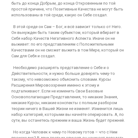
быть до конца Добрым, до конца Откровенным по той
простой причине, что Позитивные Качества не могут быть
использованы в той среде, какую он Себе создал.
В этой среде он Сам – Бог, и всё зависит только от Него.
Он вынужден быть таким субъектом, который вбирает в
Себя набор Качеств Негативного Аспекта. Иначе он не
выживет: по его представлениям с Положительными
Качествами он не сможет выжить в том Мире, который он
Сам для Себя и создал.
Необходимо расширять представление о Себе и о
Действительности, и нужно больше доверять чему-то
такому, что невозможно объяснить словами. Курсы
Расширения Мировоззрения именно к этому и
подталкивают. Если не изменить Свои Базовые
Основополагающие Представления, то никакие Знания,
никакие Курсы, никакие конспекты с полным разбором
теории ничего в Вашей Жизни не изменят. Изменится лишь
набор категорий, которыми вы начнёте оперировать. А, по
сути, вы останетесь прежним и ваша Жизнь будет прежней.
Но когда Человек к чему-то Новому готов – что с Ним
происходит? В двух третьих случаев он начинает попадать