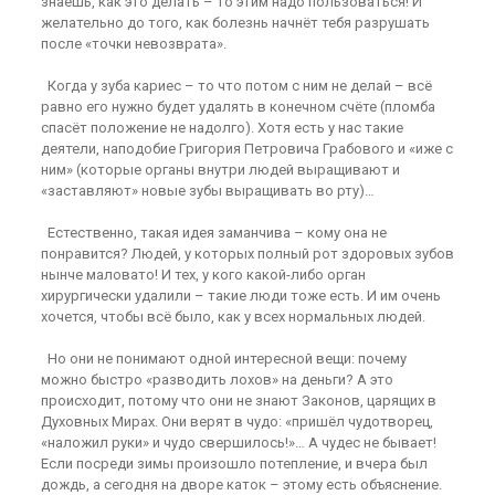
знаешь, как это делать – то этим надо пользоваться! И
желательно до того, как болезнь начнёт тебя разрушать
после «точки невозврата».
Когда у зуба кариес – то что потом с ним не делай – всё
равно его нужно будет удалять в конечном счёте (пломба
спасёт положение не надолго). Хотя есть у нас такие
деятели, наподобие Григория Петровича Грабового и «иже с
ним» (которые органы внутри людей выращивают и
«заставляют» новые зубы выращивать во рту)…
Естественно, такая идея заманчива – кому она не
понравится? Людей, у которых полный рот здоровых зубов
нынче маловато! И тех, у кого какой-либо орган
хирургически удалили – такие люди тоже есть. И им очень
хочется, чтобы всё было, как у всех нормальных людей.
Но они не понимают одной интересной вещи: почему
можно быстро «разводить лохов» на деньги? А это
происходит, потому что они не знают Законов, царящих в
Духовных Мирах. Они верят в чудо: «пришёл чудотворец,
«наложил руки» и чудо свершилось!»… А чудес не бывает!
Если посреди зимы произошло потепление, и вчера был
дождь, а сегодня на дворе каток – этому есть объяснение.