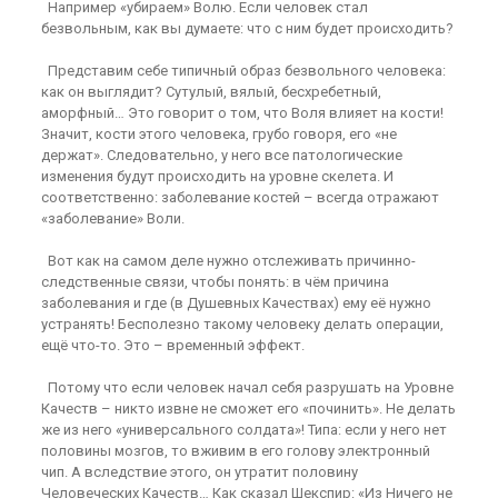
Например «убираем» Волю. Если человек стал
безвольным, как вы думаете: что с ним будет происходить?
Представим себе типичный образ безвольного человека:
как он выглядит? Сутулый, вялый, бесхребетный,
аморфный… Это говорит о том, что Воля влияет на кости!
Значит, кости этого человека, грубо говоря, его «не
держат». Следовательно, у него все патологические
изменения будут происходить на уровне скелета. И
соответственно: заболевание костей – всегда отражают
«заболевание» Воли.
Вот как на самом деле нужно отслеживать причинно-
следственные связи, чтобы понять: в чём причина
заболевания и где (в Душевных Качествах) ему её нужно
устранять! Бесполезно такому человеку делать операции,
ещё что-то. Это – временный эффект.
Потому что если человек начал себя разрушать на Уровне
Качеств – никто извне не сможет его «починить». Не делать
же из него «универсального солдата»! Типа: если у него нет
половины мозгов, то вживим в его голову электронный
чип. А вследствие этого, он утратит половину
Человеческих Качеств… Как сказал Шекспир: «Из Ничего не