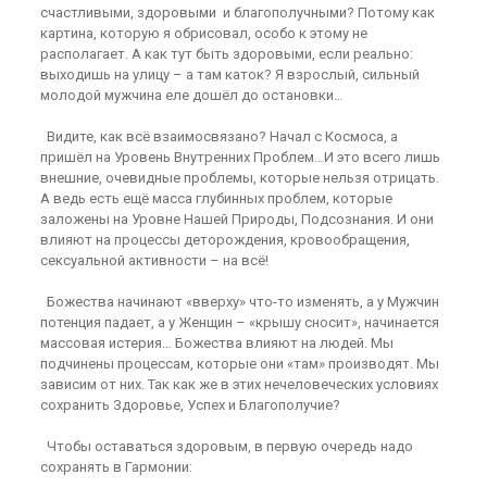
счастливыми, здоровыми и благополучными? Потому как
картина, которую я обрисовал, особо к этому не
располагает. А как тут быть здоровыми, если реально:
выходишь на улицу – а там каток? Я взрослый, сильный
молодой мужчина еле дошёл до остановки…
Видите, как всё взаимосвязано? Начал с Космоса, а
пришёл на Уровень Внутренних Проблем…И это всего лишь
внешние, очевидные проблемы, которые нельзя отрицать.
А ведь есть ещё масса глубинных проблем, которые
заложены на Уровне Нашей Природы, Подсознания. И они
влияют на процессы деторождения, кровообращения,
сексуальной активности – на всё!
Божества начинают «вверху» что-то изменять, а у Мужчин
потенция падает, а у Женщин – «крышу сносит», начинается
массовая истерия… Божества влияют на людей. Мы
подчинены процессам, которые они «там» производят. Мы
зависим от них. Так как же в этих нечеловеческих условиях
сохранить Здоровье, Успех и Благополучие?
Чтобы оставаться здоровым, в первую очередь надо
сохранять в Гармонии: