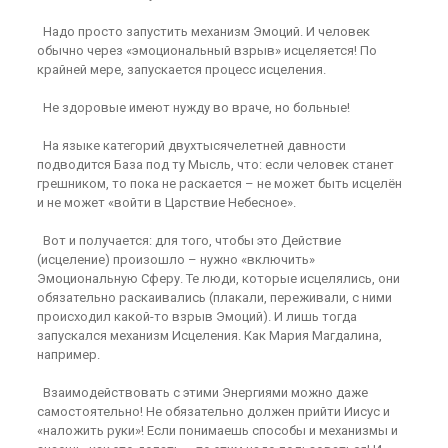
Надо просто запустить механизм Эмоций. И человек
обычно через «эмоциональный взрыв» исцеляется! По
крайней мере, запускается процесс исцеления.
Не здоровые имеют нужду во враче, но больные!
На языке категорий двухтысячелетней давности
подводится База под ту Мысль, что: если человек станет
грешником, то пока не раскается – не может быть исцелён
и не может «войти в Царствие Небесное».
Вот и получается: для того, чтобы это Действие
(исцеление) произошло – нужно «включить»
Эмоциональную Сферу. Те люди, которые исцелялись, они
обязательно раскаивались (плакали, переживали, с ними
происходил какой-то взрыв Эмоций). И лишь тогда
запускался механизм Исцеления. Как Мария Магдалина,
например.
Взаимодействовать с этими Энергиями можно даже
самостоятельно! Не обязательно должен прийти Иисус и
«наложить руки»! Если понимаешь способы и механизмы и