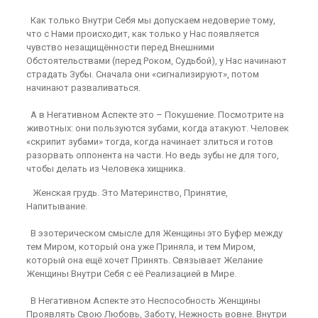
Как только Внутри Себя мы допускаем недоверие тому,
что с Нами происходит, как только у Нас появляется
чувство незащищённости перед Внешними
Обстоятельствами (перед Роком, Судьбой), у Нас начинают
страдать Зубы. Сначала они «сигнализируют», потом
начинают разваливаться.
А в Негативном Аспекте это – Покушение. Посмотрите на
животных: они пользуются зубами, когда атакуют. Человек
«скрипит зубами» тогда, когда начинает злиться и готов
разорвать оппонента на части. Но ведь зубы не для того,
чтобы делать из Человека хищника.
Женская грудь. Это Материнство, Принятие,
Напитывание.
В эзотерическом смысле для Женщины это Буфер между
тем Миром, который она уже Приняла, и тем Миром,
который она ещё хочет Принять. Связывает Желание
Женщины Внутри Себя с её Реализацией в Мире.
В Негативном Аспекте это Неспособность Женщины
Проявлять Свою Любовь, Заботу, Нежность вовне. Внутри