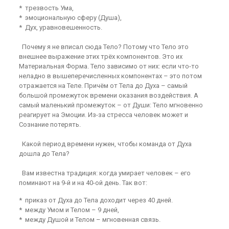
* трезвость Ума,
* эмоциональную сферу (Душа),
* Дух, уравновешенность.
Почему я не вписал сюда Тело? Потому что Тело это
внешнее выражение этих трёх компонентов. Это их
Материальная Форма. Тело зависимо от них: если что-то
неладно в вышеперечисленных компонентах – это потом
отражается на Теле. Причём от Тела до Духа – самый
большой промежуток времени оказания воздействия. А
самый маленький промежуток – от Души: Тело мгновенно
реагирует на Эмоции. Из-за стресса человек может и
Сознание потерять.
Какой период времени нужен, чтобы команда от Духа
дошла до Тела?
Вам известна традиция: когда умирает человек – его
поминают на 9-й и на 40-ой день. Так вот:
* приказ от Духа до Тела доходит через 40 дней.
* между Умом и Телом – 9 дней,
* между Душой и Телом – мгновенная связь.