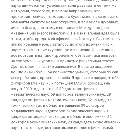
наука движется «в туфельках». Если развивать ее теми же
методами, способами, в том же направлении, что
происходит сейчас, то хорошего будет мало, надо вносить
элементы каких-то новых открытий, в том числе духовных,
именно благодаря этому и появилась Международная
Академия Биоэнерготехнологии. Т.е. изначальная идея была
в том, чтобы предать ей официальный статус. Считается, ну
или по крайней мере, считалось до этого времени, что к
науке это имеет очень условное отношение. Они решили
все поставить на такой уровень, чтобы все- таки вывести
на современный уровень и придать официальный статус.
Долгое время, они этим занимались. В состав академии
вошло очень большое количество ученых, которые по сей
день работают, проявляют себя. Я прочитаю цифры, чтобы
фигурировали, научный потенциал МАБЭТ (сокращ.) на
август 2010 года, т.е. в ней 39 докторов физико-
математических наук, 69 докторов технических наук, 29
кандидатов физико-математических наук, 32 кандидата
технических наук, в области медицины 39 докторов
медицинских наук, 9 докторов биологических наук, 29
кандидатов медицинских наук, в области экономики 29
докторов экономических наук, 23 кандидата экономических
наук, т.е это люди, которые имели вполне официальный