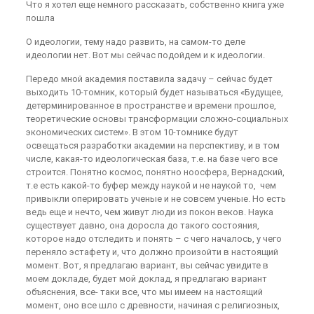
Что я хотел еще немного рассказать, собственно книга уже
пошла
О идеологии, тему надо развить, на самом-то деле
идеологии нет. Вот мы сейчас подойдем и к идеологии.
Передо мной академия поставила задачу – сейчас будет
выходить 10-томник, который будет называться «Будущее,
детерминированное в пространстве и времени прошлое,
теоретические основы трансформации сложно-социальных
экономических систем». В этом 10-томнике будут
освещаться разработки академии на перспективу, и в том
числе, какая-то идеологическая база, т.е. на базе чего все
строится. Понятно космос, понятно ноосфера, Вернадский,
т.е есть какой-то буфер между наукой и не наукой то, чем
привыкли оперировать ученые и не совсем ученые. Но есть
ведь еще и нечто, чем живут люди из покон веков. Наука
существует давно, она доросла до такого состояния,
которое надо отследить и понять – с чего началось, у чего
переняло эстафету и, что должно произойти в настоящий
момент. Вот, я предлагаю вариант, вы сейчас увидите в
моем докладе, будет мой доклад, я предлагаю вариант
объяснения, все- таки все, что мы имеем на настоящий
момент, оно все шло с древности, начиная с религиозных,