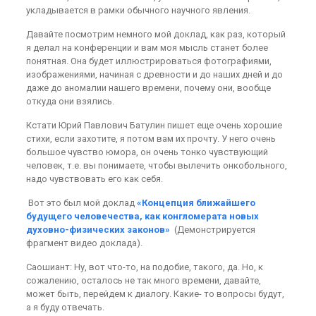
укладывается в рамки обычного научного явления.
Давайте посмотрим немного мой доклад, как раз, который
я делал на конференции и вам моя мысль станет более
понятная. Она будет иллюстрироваться фотографиями,
изображениями, начиная с древности и до наших дней и до
даже до аномалии нашего времени, почему они, вообще
откуда они взялись.
Кстати Юрий Павлович Батулин пишет еще очень хорошие
стихи, если захотите, я потом вам их прочту. У него очень
большое чувство юмора, он очень тонко чувствующий
человек, т.е. вы понимаете, чтобы вылечить онкобольного,
надо чувствовать его как себя.
Вот это был мой доклад
«Концепция ближайшего
будущего человечества, как конгломерата новых
духовно-физических законов»
(Демонстрируется
фрагмент видео доклада).
Саошиант: Ну, вот что-то, на подобие, такого, да. Но, к
сожалению, осталось не так много времени, давайте,
может быть, перейдем к диалогу. Какие- то вопросы будут,
а я буду отвечать.