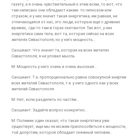
газету, а я очень чувствительный к этим всем, то вот, что
там написано они обладают каким- то гипнозом или
страхом, и у них значит такая энергетика, им равная, не
отличающаяся от нас, это люди, которые еще с древних
времен, где-то там в горах скитаются. Так вот, у них
энергетика сама тела, вот та, которая сейчас на всех
жителях Севастополя, но у него мощность…
Саошиант: Что значит та, которая на всех жителях
Севастополя, я не уловил мысль
М: Мощность у него очень и очень высокая…
Саошиант: Т.е. пропорционально равна совокупной энергии
всех жителей Севастополя, т.е. у него одного как у всех
жителей Севастополя
М: Нет, если разделить по частям…
Саошиант: Задайте вопрос конкретно…
М: Полемик один сказал, что такая энергетика уже
существует, еще мы не можем приспособиться к мощности,
той допустим, которой обладает снежный человек..