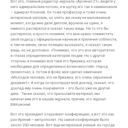
Вот это, главный редактор журнала «Арсенал 21», видите у
него адмиральские погоны, и в шутку его так и наименовали
– адмирал Коначев. Он тоже профессор и тоже очень
интересный человек, но опять же скажу не маловажный
момент, когда мне дали диплом, вручили на сцене, я
немного растерялся и сказал такую вещь. Не то что бы
растерялся, а просто понимая, что мне нужно совместить
свой подход с официальным научным и приличия соблюсти,
и тем не менее, свою позицию высказать, я сказал такую
вещь, но не дословно: «Понимаю, что это все авторитетно
в глазах определенной категории людей. Но с другой
стороны я понимаю все таки это бумажка, которая
необходима для определенных возможностей». Народ
промолчал, а потом в фойе, мне сделал замечание:
«Молодой человек, это не бумажка, это очень серьезный
документ». А когда он прослушал мой доклад, сказал, что
доклад ему очень понравился – это было уже на другой
день. Также сказал, что присылайте материал, мы
напечатаем это в нашем журнале, причем, это журнал
ВАКовский
Вот это президент открывает конференцию, а вот это как
раз Ириней – митрополит. На самой конференции было
около 200 человек. Вот еще интересный ученый из города