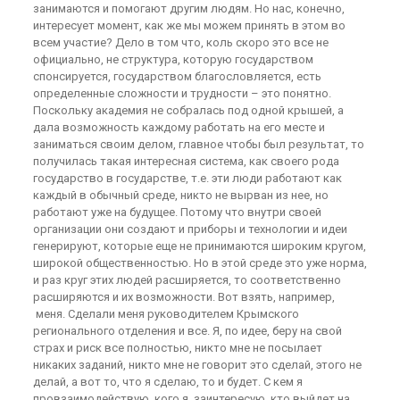
занимаются и помогают другим людям. Но нас, конечно,
интересует момент, как же мы можем принять в этом во
всем участие? Дело в том что, коль скоро это все не
официально, не структура, которую государством
спонсируется, государством благословляется, есть
определенные сложности и трудности – это понятно.
Поскольку академия не собралась под одной крышей, а
дала возможность каждому работать на его месте и
заниматься своим делом, главное чтобы был результат, то
получилась такая интересная система, как своего рода
государство в государстве, т.е. эти люди работают как
каждый в обычный среде, никто не вырван из нее, но
работают уже на будущее. Потому что внутри своей
организации они создают и приборы и технологии и идеи
генерируют, которые еще не принимаются широким кругом,
широкой общественностью. Но в этой среде это уже норма,
и раз круг этих людей расширяется, то соответственно
расширяются и их возможности. Вот взять, например,
меня. Сделали меня руководителем Крымского
регионального отделения и все. Я, по идее, беру на свой
страх и риск все полностью, никто мне не посылает
никаких заданий, никто мне не говорит это сделай, этого не
делай, а вот то, что я сделаю, то и будет. С кем я
провзаимодействую, кого я заинтересую, кто выйдет на