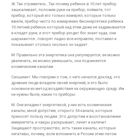
Ж: Так стремитесь…Так почему ребенок в 10 лет прибор
зашкаливает, положив руки на прибор, поймите, тот
прибор, который его только измерял, которые только
ввели, прибор чисто по измерению биоэнергетики ребенка.
10 летний ребенок который над этим даже не задумывается
и кладет руки, и этот прибор уходит бог знает куда, они
шарахаются…говорят ладно все исправлю, поставил и
показывает столько сколько он задает.
М: Правильно эта энергетика она регулируется, ее можно
увеличить, ее можно уменьшить, она подчиняется
космическим каналам
Саошиант: Мы говорим о том, с чего начался доклад, что
древние люди владели своей энергией, и это было
основное их метод воздействия на окружающую среду. Им
не нужны были, какие то приборы.
М: Они владеют энергетикой, у них есть космические
каналы, мной допустим, открыто 54 канала, которые
приносят пользу людям. Это допустим и восстановление
иммунитета, и чакры раскрывает, лечит и калечит.
Защищают пространство, есть такие каналы, которые
негативы, почему, если вспомнить в России этим летом