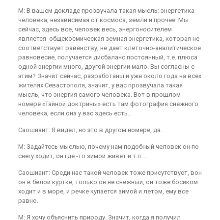
М: В вашем докладе прозвучала такая мысль: энергетика
человека, независимая от космоса, земли и прочее. Мы
сейчас, здесь все, человек весь, энергоносителем
является общекосмическая земная энергетика, которая не
соответствует равенству, не дает клеточно-аналитическое
равновесие, получается дисбаланс постоянный, т.е. плюса
одной энергии много, другой энергии мало. Вы согласны с
этим? Значит сейчас, разработаны и уже около года на всех
жителях Севастополя, значит, у вас прозвучала такая
мысль, что энергия самого человека. Вот в прошлом
номере «Тайной доктрины» есть там фотография снежного
человека, если она у вас здесь есть…
Саошиант: Я видел, но это в другом номере, да.
М: Задайтесь мыслью, почему нам подобный человек он по
снегу ходит, он где -то зимой живет и т.п….
Саошиант: Среди нас такой человек тоже присутствует, вон
он в белой куртке, только он не снежный, он тоже босиком
ходит и в море, и речке купается зимой и летом, ему все
равно.
М: Я хочу объяснить природу. Значит, когда я получил