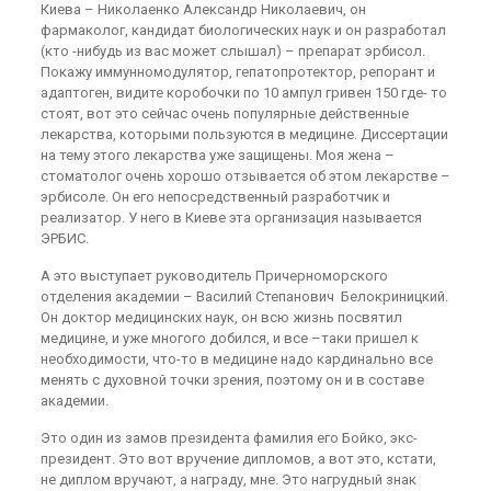
Киева – Николаенко Александр Николаевич, он
фармаколог, кандидат биологических наук и он разработал
(кто -нибудь из вас может слышал) – препарат эрбисол.
Покажу иммунномодулятор, гепатопротектор, репорант и
адаптоген, видите коробочки по 10 ампул гривен 150 где- то
стоят, вот это сейчас очень популярные действенные
лекарства, которыми пользуются в медицине. Диссертации
на тему этого лекарства уже защищены. Моя жена –
стоматолог очень хорошо отзывается об этом лекарстве –
эрбисоле. Он его непосредственный разработчик и
реализатор. У него в Киеве эта организация называется
ЭРБИС.
А это выступает руководитель Причерноморского
отделения академии – Василий Степанович Белокриницкий.
Он доктор медицинских наук, он всю жизнь посвятил
медицине, и уже многого добился, и все –таки пришел к
необходимости, что-то в медицине надо кардинально все
менять с духовной точки зрения, поэтому он и в составе
академии.
Это один из замов президента фамилия его Бойко, экс-
президент. Это вот вручение дипломов, а вот это, кстати,
не диплом вручают, а награду, мне. Это нагрудный знак