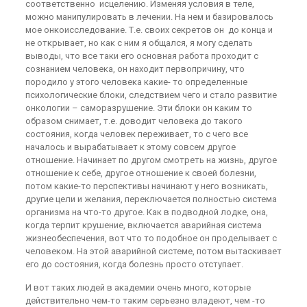
соответственно исцелению. Изменяя условия в теле,
можно манипулировать в лечении. На нем и базировалось
мое онкоисследование. Т.е. своих секретов он до конца и
не открывает, но как с ним я общался, я могу сделать
выводы, что все таки его основная работа проходит с
сознанием человека, он находит первопричину, что
породило у этого человека какие- то определенные
психологические блоки, следствием чего и стало развитие
онкологии – саморазрушение. Эти блоки он каким то
образом снимает, т.е. доводит человека до такого
состояния, когда человек переживает, то с чего все
началось и вырабатывает к этому совсем другое
отношение. Начинает по другом смотреть на жизнь, другое
отношение к себе, другое отношение к своей болезни,
потом какие-то перспективы начинают у него возникать,
другие цели и желания, переключается полностью система
организма на что-то другое. Как в подводной лодке, она,
когда терпит крушение, включается аварийная система
жизнеобеспечения, вот что то подобное он проделывает с
человеком. На этой аварийной системе, потом вытаскивает
его до состояния, когда болезнь просто отступает.
И вот таких людей в академии очень много, которые
действительно чем-то таким серьезно владеют, чем -то