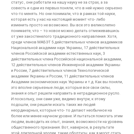
статус , они работали на нашу науку не за страх, а за
совесть и одни из первых поняли, что в ней нужно серьезно
что-то менять. Но они понимали, что в рамках той науки,
которая есть у нас на настоящий момент что- либо
изменить просто не возможно. Вы все это великолепно
понимаете, что – то новое можно делать отмежевавшись
от уже закостенелого традиционного направления. Хотя,
среди членов МАБЭТ 5 действительных членов академиков
Национальной академии наук Украины, 17 действительных
членов Российской академии естественных наук, 3
действительных члена Российской национальной академии,
12 действительных членов Инженерной академии Украины
и России, 7 действительных членов Технологической
академии Украины и России, 11 действительных членов
Академии экономических наук Украины и т.д. Как вы поняли,
это вполне серьезные люди, которые все свои силы,
знания и опыт решили направить в нетрадиционное русло.
И поскольку, они сами уже, видимо внутри, к этому
подошли, они решили искать таких же людей
неординарных, которые что- то делают необычное на
более или менее научном уровне. И пытаться помогать этим
людям, выводить их опыт, знания, возможности на уровень
общественного признания. Вот, наверное, в результате
этой длительной эпопеи, такие оболтусы, как я могут стать