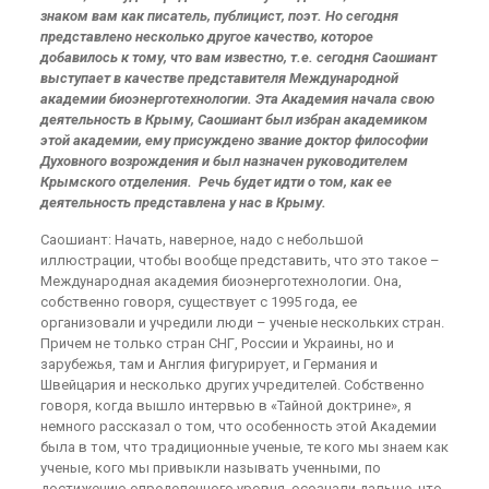
знаком вам как писатель, публицист, поэт. Но сегодня
представлено несколько другое качество, которое
добавилось к тому, что вам известно, т.е. сегодня Саошиант
выступает в качестве представителя Международной
академии биоэнерготехнологии. Эта Академия начала свою
деятельность в Крыму, Саошиант был избран академиком
этой академии, ему присуждено звание доктор философии
Духовного возрождения и был назначен руководителем
Крымского отделения.
Речь будет идти о том, как ее
деятельность представлена у нас в Крыму.
Саошиант: Начать, наверное, надо с небольшой
иллюстрации, чтобы вообще представить, что это такое –
Международная академия биоэнерготехнологии. Она,
собственно говоря, существует с 1995 года, ее
организовали и учредили люди – ученые нескольких стран.
Причем не только стран СНГ, России и Украины, но и
зарубежья, там и Англия фигурирует, и Германия и
Швейцария и несколько других учредителей. Собственно
говоря, когда вышло интервью в «Тайной доктрине», я
немного рассказал о том, что особенность этой Академии
была в том, что традиционные ученые, те кого мы знаем как
ученые, кого мы привыкли называть ученными, по
достижению определенного уровня, осознали дальше, что