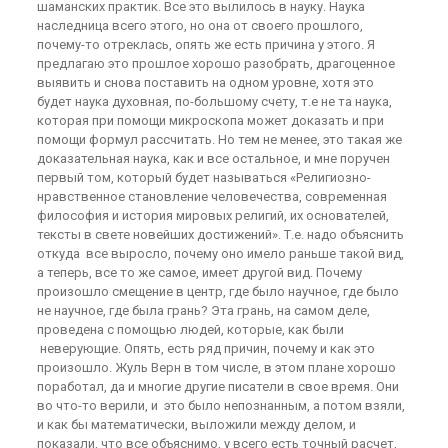
шаманских практик. Все это вылилось в науку. Наука
наследница всего этого, но она от своего прошлого,
почему-то отреклась, опять же есть причина у этого. Я
предлагаю это прошлое хорошо разобрать, драгоценное
выявить и снова поставить на одном уровне, хотя это
будет наука духовная, по-большому счету, т.е не та наука,
которая при помощи микроскопа может доказать и при
помощи формул рассчитать. Но тем не менее, это такая же
доказательная наука, как и все остальное, и мне поручен
первый том, который будет называться «Религиозно-
нравственное становление человечества, современная
философия и история мировых религий, их основателей,
тексты в свете новейших достижений». Т.е. надо объяснить
откуда все выросло, почему оно имело раньше такой вид,
а теперь, все то же самое, имеет другой вид. Почему
произошло смещение в центр, где было научное, где было
не научное, где была грань? Эта грань, на самом деле,
проведена с помощью людей, которые, как были
неверующие. Опять, есть ряд причин, почему и как это
произошло. Жуль Верн в том числе, в этом плане хорошо
поработал, да и многие другие писатели в свое время. Они
во что-то верили, и это было непознанным, а потом взяли,
и как бы математически, выложили между делом, и
показали, что все объяснимо, у всего есть точный расчет,