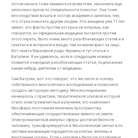
потом начала тоже заниматься всем этим, закончила еще
несколько вузов по специальности психолог. Она тоже
впоследствии вошла в состав академии и занялась тем,
что стала помогать другим людям. Эта женщина уже 17 лет
живет, это факты против которых не попрешь, как
говорится, но официальная медицина пытается против
этого переть, было очень много разоблачающих статей и в
газетах и в интернете и везде, тем не менее факт на лицо.
Вот газета Верховной рады Украины и тут статья о
Батулине. Я не удивлюсь, если в следующем номере
появится очередная разоблачающая статья, подписанная
каким-нибудь деятелем от медицины.
Сам Батулин, вот что говорит, что же легло в основу
собственного многолетнего исследования и позволило
создать авторскую методику. Мое исследование
начиналось с практики, теоретической основой которой
стало электромагнитные излучения, это компонент
биосферы постоянная величина пространства
обеспечивающая сосуществование живого на земле.
Электромагнитный импульс сферы достигая биополя
человека, трансформируется в биологический сигнал и по
системе иннервации передается на клетки, железы и
внутренние органы. Если у человека биополе устойчивое,