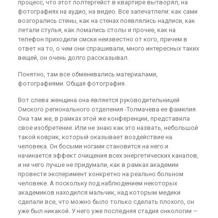
процесс, что этот полтергейст в квартире вытворял, на
фотографиях на аудио, на видео. Все запечатлели: как сами
возгорались стены, как на стенах появлялись надписи, как
летали стулья, как ломались столы и прочее, как на
телефон приходили смски неизвестно от кого, причем в
ответ на то, о чем они спрашивали, много интересных таких
вещей, он очень долго рассказывал.
Понятно, там все обменивались материалами,
фотографиями. Общая фотография.
Вот слева женщина она является руководительницей
Омского регионального отделения -Толмачева ее фамилия.
Она там же, в рамках этой же конференции, представила
свое изобретение. Или не знаю как это назвать, небольшой
такой коврик, который оказывает воздействие на
человека. Он босыми ногами становится на него и
начинается эффект очищения всех энергетических каналов,
и ни чего лучше не придумали, как в рамках академии
провести эксперимент конкретно на реально больном
человеке. А поскольку под наблюдением некоторых
академиков находился мальчик, над которым медики
сделали все, что можно было только сделать плохого, он
уже был никакой. У него уже последняя стадия онкологии –