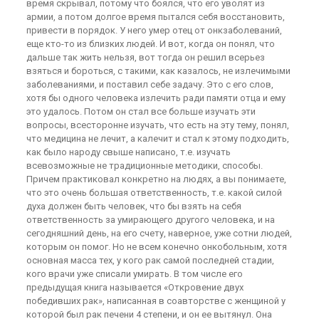
время скрывал, потому что боялся, что его уволят из
армии, а потом долгое время пытался себя восстановить,
привести в порядок. У него умер отец от онкзаболеваний,
еще кто-то из близких людей. И вот, когда он понял, что
дальше так жить нельзя, вот тогда он решил всерьез
взяться и бороться, с такими, как казалось, не излечимыми
заболеваниями, и поставил себе задачу. Это с его слов,
хотя бы одного человека излечить ради памяти отца и ему
это удалось. Потом он стал все больше изучать эти
вопросы, всесторонне изучать, что есть на эту тему, понял,
что медицина не лечит, а калечит и стал к этому подходить,
как было народу свыше написано, т.е. изучать
всевозможные не традиционные методики, способы.
Причем практиковал конкретно на людях, а вы понимаете,
что это очень большая ответственность, т.е. какой силой
духа должен быть человек, что бы взять на себя
ответственность за умирающего другого человека, и на
сегодняшний день, на его счету, наверное, уже сотни людей,
которым он помог. Но не всем конечно онкобольным, хотя
основная масса тех, у кого рак самой последней стадии,
кого врачи уже списали умирать. В том числе его
предыдущая книга называется «Откровение двух
победивших рак», написанная в соавторстве с женщиной у
которой был рак печени 4 степени, и он ее вытянул. Она