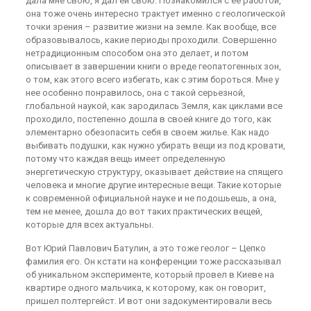
дала мне свою, я дал ей свою. Познакомился с ее работой,
она тоже очень интересно трактует именно с геологической
точки зрения – развитие жизни на земле. Как вообще, все
образовывалось, какие периоды проходили. Совершенно
нетрадиционным способом она это делает, и потом
описывает в завершении книги о вреде геопатогенных зон,
о том, как этого всего избегать, как с этим бороться. Мне у
нее особенно понравилось, она с такой серьезной,
глобальной наукой, как зародилась Земля, как циклами все
проходило, постепенно дошла в своей книге до того, как
элементарно обезопасить себя в своем жилье. Как надо
выбивать подушки, как нужно убирать вещи из под кровати,
потому что каждая вещь имеет определенную
энергетическую структуру, оказывает действие на спящего
человека и многие другие интересные вещи. Такие которые
к современной официальной науке и не подошьешь, а она,
тем не менее, дошла до вот таких практических вещей,
которые для всех актуальны.
Вот Юрий Павлович Батулин, а это тоже геолог – Цепко
фамилия его. Он кстати на конференции тоже рассказывал
об уникальном эксперименте, который провел в Киеве на
квартире одного мальчика, к которому, как он говорит,
пришел полтергейст. И вот они задокументировали весь