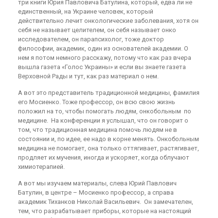
три книги Юрия Павловича Батулина, который, едва ли не
единственный, на Украине человек, который
действительно лечит онкологические заболевания, хотя он
себя не называет целителем, он себя называет онко
исследователем, он парапсихолог, тоже доктор
философии, академик, один из основателей академии. О
нем я потом немного расскажу, потому что как раз вчера
вышла газета «Голос Украины» и если вы знаете газета
Верховной Рады и тут, как раз материал о нем.
А вот это представитель традиционной медицины, фамилия
его Мосиенко. Тоже профессор, он всю свою жизнь
положил на то, чтобы помогать людям, онкобольным по
медицине. На конференции я услышал, что он говорит о
том, что традиционная медицина помочь людям не в
состоянии и, по идее, ее надо в корне менять. Онкобольным
медицина не помогает, она только оттягивает, растягивает,
продляет их мучения, иногда и ускоряет, когда облучают
химиотерапией.
А вот мы изучаем материалы, слева Юрий Павлович
Батулин, в центре – Мосиенко профессор, а справа
академик Тиханков Николай Васильевич. Он замечателен,
тем, что разрабатывает приборы, которые на настоящий