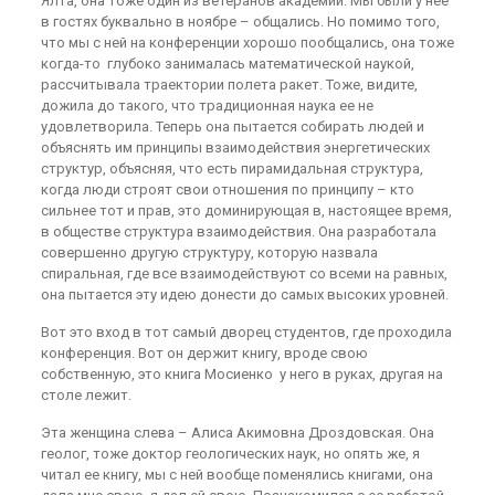
Ялта, она тоже один из ветеранов академии. Мы были у нее
в гостях буквально в ноябре – общались. Но помимо того,
что мы с ней на конференции хорошо пообщались, она тоже
когда-то глубоко занималась математической наукой,
рассчитывала траектории полета ракет. Тоже, видите,
дожила до такого, что традиционная наука ее не
удовлетворила. Теперь она пытается собирать людей и
объяснять им принципы взаимодействия энергетических
структур, объясняя, что есть пирамидальная структура,
когда люди строят свои отношения по принципу – кто
сильнее тот и прав, это доминирующая в, настоящее время,
в обществе структура взаимодействия. Она разработала
совершенно другую структуру, которую назвала
спиральная, где все взаимодействуют со всеми на равных,
она пытается эту идею донести до самых высоких уровней.
Вот это вход в тот самый дворец студентов, где проходила
конференция. Вот он держит книгу, вроде свою
собственную, это книга Мосиенко у него в руках, другая на
столе лежит.
Эта женщина слева – Алиса Акимовна Дроздовская. Она
геолог, тоже доктор геологических наук, но опять же, я
читал ее книгу, мы с ней вообще поменялись книгами, она