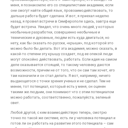
меня, я познакомлю его со специалистами академии, если
они смогут найти общий язык, провзаимодействовать, то
дальше работа будет сделана. И вот, я приехал неделю
назад, я провел встречи в Симферополе здесь, завтра еще
будет встреча. Увидел, что очень много людей, у которых
необычные разработки, совершенно необычные и
технические и духовные, людям есть куда двигаться, но
нету, как бы сказать по-русски, «крыши», под которой это
можно было бы делать. Вот эта академия, можно сказать, в
какой-то степени эту крышу создает, под ее опекой люди
могут спокойно действовать, работать. Если идея на самом
деле оказывается стоящей, то такому человеку даются
возможности, причем не от того, что он сам там хочет, его
там назначили и он стал делать. Я вот, например, ничего
выдающегося с точки зрения ученых и не сделал. Тем не
менее, тот потенциал, который есть у меня, он оценен
такими же людьми, они понимают что с этим потенциалом
можно работать, соответственно, пожалуйста, зеленый
свет.
Любой другой, с кем взаимодействую теперь, смотрю
точно по такой же системе, есть ли у человека потенциал и
готов ли он работать на развитие этого потенциала – сам