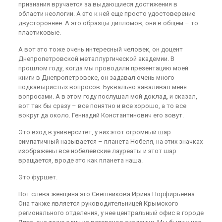
признания вручается за выдающиеся достижения в
области неологии. А это к ней еще просто удостоверение
двустороннее. А это образцы дипломов, они в общем – то
пластиковые.
А вот это тоже очень интересный человек, он доцент
Днепропетровской металлургической академии. В
прошлом году, когда мы проводили презентацию моей
книги в Днепропетровске, он задавал очень много
подкавыристых вопросов. Буквально заваливал меня
вопросами. А в этом году послушал мой доклад, и сказал,
вот так бы сразу – все понятно и все хорошо, а то все
вокруг да около. Геннадий Константинович его зовут.
Это вход в университет, у них этот огромный шар
симпатичный называется – планета Нобеля, на этих значках
изображены все нобелевские лауреаты и этот шар
вращается, вроде это как планета наша.
Это фуршет.
Вот слева женщина это Свешникова Ирина Порфирьевна.
Она также является руководительницей Крымского
регионального отделения, у нее центральный офис в городе