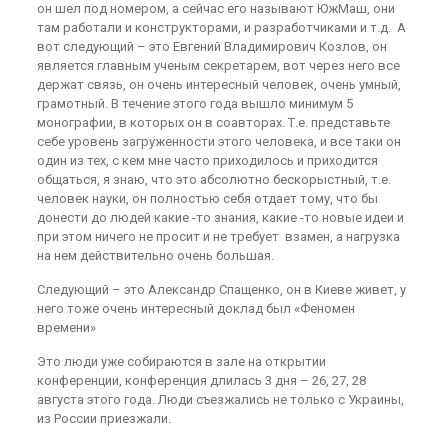
он шел под номером, а сейчас его называют ЮжМаш, они
там работали и конструкторами, и разработчиками и т.д. А
вот следующий – это Евгений Владимирович Козлов, он
является главным ученым секретарем, вот через него все
держат связь, он очень интересный человек, очень умный,
грамотный. В течение этого года вышло минимум 5
монографии, в которых он в соавторах. Т.е. представьте
себе уровень загруженности этого человека, и все таки он
один из тех, с кем мне часто приходилось и приходится
общаться, я знаю, что это абсолютно бескорыстный, т.е.
человек науки, он полностью себя отдает тому, что бы
донести до людей какие -то знания, какие -то новые идеи и
при этом ничего не просит и не требует взамен, а нагрузка
на нем действительно очень большая.
Следующий – это Александр Спащенко, он в Киеве живет, у
него тоже очень интересный доклад был «Феномен
времени»
Это люди уже собираются в зале на открытии
конференции, конференция длилась 3 дня – 26, 27, 28
августа этого года. Люди съезжались не только с Украины,
из России приезжали.