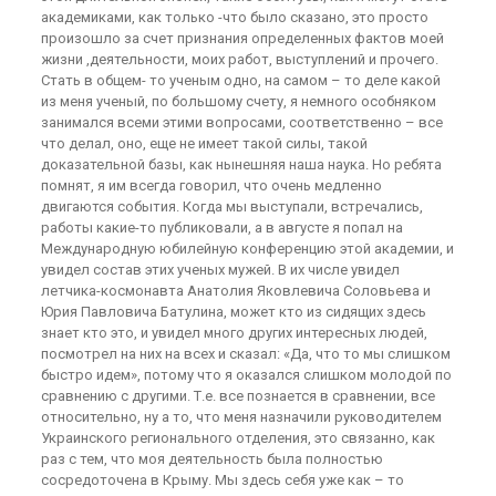
академиками, как только -что было сказано, это просто
произошло за счет признания определенных фактов моей
жизни ,деятельности, моих работ, выступлений и прочего.
Стать в общем- то ученым одно, на самом – то деле какой
из меня ученый, по большому счету, я немного особняком
занимался всеми этими вопросами, соответственно – все
что делал, оно, еще не имеет такой силы, такой
доказательной базы, как нынешняя наша наука. Но ребята
помнят, я им всегда говорил, что очень медленно
двигаются события. Когда мы выступали, встречались,
работы какие-то публиковали, а в августе я попал на
Международную юбилейную конференцию этой академии, и
увидел состав этих ученых мужей. В их числе увидел
летчика-космонавта Анатолия Яковлевича Соловьева и
Юрия Павловича Батулина, может кто из сидящих здесь
знает кто это, и увидел много других интересных людей,
посмотрел на них на всех и сказал: «Да, что то мы слишком
быстро идем», потому что я оказался слишком молодой по
сравнению с другими. Т.е. все познается в сравнении, все
относительно, ну а то, что меня назначили руководителем
Украинского регионального отделения, это связанно, как
раз с тем, что моя деятельность была полностью
сосредоточена в Крыму. Мы здесь себя уже как – то