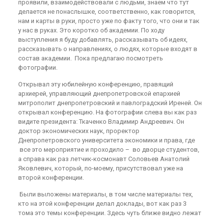
проявили, взаимодействовали с людьми, знаем что тут
делается не понаслышке, соответственно, как говорится,
нам и карты в руки, просто уже по факту того, что они и так
у нас в руках. Это коротко об академии. По ходу
выступления я буду добавлять, рассказывать об идеях,
рассказывать о направлениях, о людях, которые входят в
состав академии. Пока предлагаю посмотреть
фотографии.
Открывал эту юбилейную конференцию, правящий
архиерей, управляющий днепропетровской епархией
митрополит днепропетровский и павлоградский Иреней. Он
открывал конференцию. На фотографии слева вы как раз
видите президента: Ткаченко Владимир Андреевич. Он
доктор экономических наук, проректор
Днепропетровского университета экономики и права, где
все это мероприятие и проходило – во дворце студентов,
а справа как раз летчик-космонавт Соловьев Анатолий
Яковлевич, который, по-моему, присутствовал уже на
второй конференции.
Были выложены материалы, в том числе материалы тех,
кто на этой конференции делал доклады, вот как раз 3
тома это темы конференции. Здесь чуть ближе видно лежат