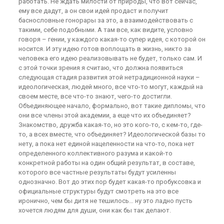
работать. Не ждать милости от природы, что вот сейчас,
ему все дадут, а он свои идей продаст и получит
баснословные гонорары за это, а взаимодействовать с
такими, себе подобными. А там все, как видите, условно
говоря – гении, у каждого какая-то супер идея, с которой он
носится. И эту идею готов воплощать в жизнь, никто за
человека его идею реализовывать не будет, только сам. И
с этой точки зрения я считаю, что должна появиться
следующая стадия развития этой нетрадиционной науки –
идеологическая, людей много, все что-то могут, каждый на
своем месте, все что-то знают, чего-то достигли.
Объединяющее начало, формально, вот такие дипломы, что
они все члены этой академии, а еще что их объединяет?
Знакомство, дружба какая-то, но это кого-то, с кем-то, где-
то, а всех вместе, что объединяет? Идеологической базы то
нету, а пока нет единой нацеленности на что-то, пока нет
определенного коллективного разума и какой-то
конкретной работы на один общий результат, в составе,
которого все частные результаты будут усиленны
однозначно. Вот до этих пор будет какая-то пробуксовка и
официальные структуры будут смотреть на это все
иронично, чем бы дитя не тешилось… ну это ладно пусть
хочется людям для души, они как бы так делают.