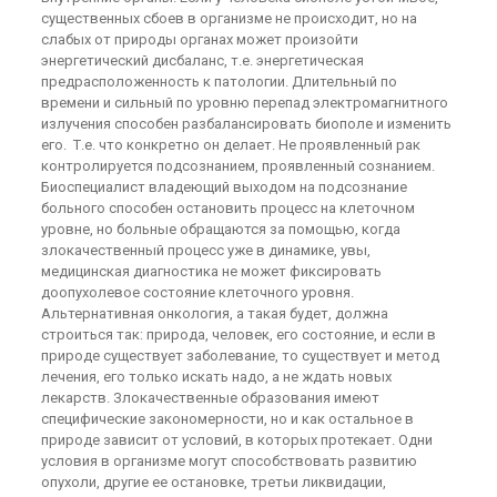
существенных сбоев в организме не происходит, но на
слабых от природы органах может произойти
энергетический дисбаланс, т.е. энергетическая
предрасположенность к патологии. Длительный по
времени и сильный по уровню перепад электромагнитного
излучения способен разбалансировать биополе и изменить
его. Т.е. что конкретно он делает. Не проявленный рак
контролируется подсознанием, проявленный сознанием.
Биоспециалист владеющий выходом на подсознание
больного способен остановить процесс на клеточном
уровне, но больные обращаются за помощью, когда
злокачественный процесс уже в динамике, увы,
медицинская диагностика не может фиксировать
доопухолевое состояние клеточного уровня.
Альтернативная онкология, а такая будет, должна
строиться так: природа, человек, его состояние, и если в
природе существует заболевание, то существует и метод
лечения, его только искать надо, а не ждать новых
лекарств. Злокачественные образования имеют
специфические закономерности, но и как остальное в
природе зависит от условий, в которых протекает. Одни
условия в организме могут способствовать развитию
опухоли, другие ее остановке, третьи ликвидации,