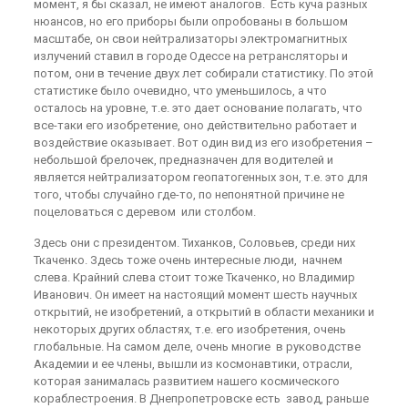
момент, я бы сказал, не имеют аналогов. Есть куча разных
нюансов, но его приборы были опробованы в большом
масштабе, он свои нейтрализаторы электромагнитных
излучений ставил в городе Одессе на ретрансляторы и
потом, они в течение двух лет собирали статистику. По этой
статистике было очевидно, что уменьшилось, а что
осталось на уровне, т.е. это дает основание полагать, что
все-таки его изобретение, оно действительно работает и
воздействие оказывает. Вот один вид из его изобретения –
небольшой брелочек, предназначен для водителей и
является нейтрализатором геопатогенных зон, т.е. это для
того, чтобы случайно где-то, по непонятной причине не
поцеловаться с деревом или столбом.
Здесь они с президентом. Тиханков, Соловьев, среди них
Ткаченко. Здесь тоже очень интересные люди, начнем
слева. Крайний слева стоит тоже Ткаченко, но Владимир
Иванович. Он имеет на настоящий момент шесть научных
открытий, не изобретений, а открытий в области механики и
некоторых других областях, т.е. его изобретения, очень
глобальные. На самом деле, очень многие в руководстве
Академии и ее члены, вышли из космонавтики, отрасли,
которая занималась развитием нашего космического
кораблестроения. В Днепропетровске есть завод, раньше