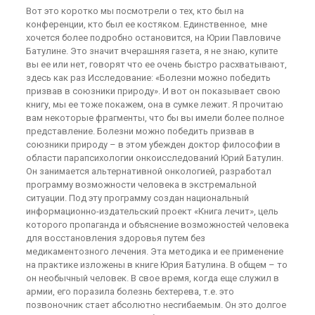
Вот это коротко мы посмотрели о тех, кто был на
конференции, кто был ее костяком. Единственное, мне
хочется более подробно остановится, на Юрии Павловиче
Батулине. Это значит вчерашняя газета, я не знаю, купите
вы ее или нет, говорят что ее очень быстро расхватывают,
здесь как раз Исследование: «Болезни можно победить
призвав в союзники природу». И вот он показывает свою
книгу, мы ее тоже покажем, она в сумке лежит. Я прочитаю
вам некоторые фрагменты, что бы вы имели более полное
представление. Болезни можно победить призвав в
союзники природу – в этом убежден доктор философии в
области парапсихологии онкоисследований Юрий Батулин.
Он занимается альтернативной онкологией, разработал
программу возможности человека в экстремальной
ситуации. Под эту программу создан национальный
информационно-издательский проект «Книга лечит», цель
которого пропаганда и объяснение возможностей человека
для восстановления здоровья путем без
медикаментозного лечения. Эта методика и ее применение
на практике изложены в книге Юрия Батулина. В общем – то
он необычный человек. В свое время, когда еще служил в
армии, его поразила болезнь бехтерева, т.е. это
позвоночник стает абсолютно несгибаемым. Он это долгое