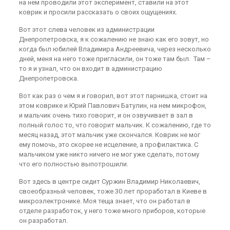
на нем проводили этот эксперимент, ставили на этот
коврик и просили рассказать о своих ощущениях.
Вот этот слева человек из администрации
Днепропетровска, я к сожалению не знаю как его зовут, но
когда был юбилей Владимира Андреевича, через несколько
дней, меня на него тоже пригласили, он тоже там был. Там –
то я и узнал, что он входит в администрацию
Днепропетровска.
Вот как раз о чем я и говорил, вот этот парнишка, стоит на
этом коврике и Юрий Павлович Батулин, на нем микрофон,
и мальчик очень тихо говорит, и он озвучивает в зал в
полный голос то, что говорит мальчик. К сожалению, где то
месяц назад, этот мальчик уже скончался. Коврик не мог
ему помочь, это скорее не исцеление, а профилактика. С
мальчиком уже никто ничего не мог уже сделать, потому
что его полностью выпотрошили.
Вот здесь в центре сидит Суржин Владимир Николаевич,
своеобразный человек, тоже 30 лет проработал в Киеве в
микроэлектронике. Моя теща знает, что он работал в
отделе разработок, у него тоже много приборов, которые
он разработал.