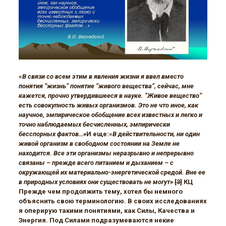
«
В связи со всем этим в явления жизни я ввел вместо
понятия “жизнь” понятие “живого вещества”, сейчас, мне
кажется, прочно утвердившееся в науке. “Живое вещество”
есть совокупность живых организмов. Это не что иное, как
научное, эмпирическое обобщение всех известных и легко и
точно наблюдаемых бесчисленных, эмпирически
бесспорных фактов…»
И еще:«
В действительности, ни один
живой организм в свободном состоянии на Земле не
находится. Все эти организмы неразрывно и непрерывно
связаны – прежде всего питанием и дыханием – с
окружающей их материально-энергетической средой. Вне ее
в природных условиях они существовать не могут»
[3]
КЦ
Прежде чем продолжить тему, хотел бы немного
объяснить свою терминологию. В своих исследованиях
я оперирую такими понятиями, как Силы, Качества и
Энергия. Под Силами подразумеваются некие