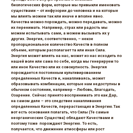
биологических форм, которые мы привыкли именовать
существами – от инфузории до человека и на которые
мы влиять можем так или иначе и вполне явно.
Качества можно порождать, можно передавать, можно
их перенимать. Например, страх или радость мы
можем испытывать сами, а можем вызывать их у
других. Энергия, соответственно, – некое
пропорциональное количество Качеств в полном
объеме, которым располагает та или иная Сила.
Энергия может влиять на нас, может из нас исходить по
нашей воле или сама по себе, когда мы генерируем то
или иное Качество или их совокупность. Энергия
порождается постоянным культивированием
определенных Качеств и, накапливаясь, может
образовывать комбинации, которые нам недоступны в
обычном состоянии, например – Любовь, Благодать,
Озарение. Сейчас принято воспринимать это как Дар,
на самом деле – это следствие накапливания
определенных Качеств, перерастающих в Энергию.Так
вот есть основания полагать, что Силы (Те самые
неорганические Существа) обладают Качествами и
поэтому тоже порождают Энергию. То есть,
получается, что движение атмосферы или рост