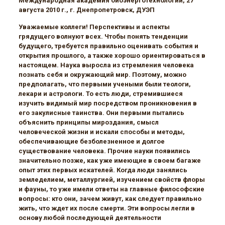
Международная академия биоэнерготехнологий, 27
августа 2010 г., г. Днепропетровск, ДУЭП
Уважаемые коллеги! Перспективы и аспекты
грядущего волнуют всех. Чтобы понять тенденции
будущего, требуется правильно оценивать события и
открытия прошлого, а также хорошо ориентироваться в
настоящем. Наука выросла из стремления человека
познать себя и окружающий мир. Поэтому, можно
предполагать, что первыми учеными были теологи,
лекари и астрологи. То есть люди, стремившиеся
изучить видимый мир посредством проникновения в
его закулисные таинства. Они первыми пытались
объяснить принципы мироздания, смысл
человеческой жизни и искали способы и методы,
обеспечивающие безболезненное и долгое
существование человека. Прочие науки появились
значительно позже, как уже имеющие в своем багаже
опыт этих первых искателей. Когда люди занялись
земледелием, металлургией, изучением свойств флоры
и фауны, то уже имели ответы на главные философские
вопросы: кто они, зачем живут, как следует правильно
жить, что ждет их после смерти. Эти вопросы легли в
основу любой последующей деятельности