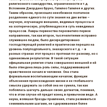
религиозного самодурства, ограниченности и т.д.
Вспомним Джордано Бруно, Галилео Галилея и других.
Таким образом, произошло неизбежное поэтапное
разделение единого по сути знания на две ветви –
научную, изучающую внешние, видимые процессы и
на эзотерическую, углубляющуюся в суть невидимых
процессов. Лавры первенства перехватило первое
направление, так как второе, тысячелетиями исправно
служившее людям, было дискредитировано
господствующей религией и практически перешло на
уровень полуподпольного, знахарского и т.д. – в
разных странах этот процесс протекал по-разному, но с
одинаковым результатом. В такой ситуации
официальная религия стала совершенно внешней и ей
была отведена лишь роль силы, поддерживавшей
нравственное начало в человеке. Она стала
формальным воспитывающим началом; функции
объяснения происхождения жизни и ее глобального
смысла удержать за собой она не сумела, так как
побоялась шагнуть дальше своих догматов, понимая,
что в этом случае ей придет конец в привычном виде. А
наука, взявшая бразды правления, стала развиваться
семимильными шагами, не сдерживаемая более