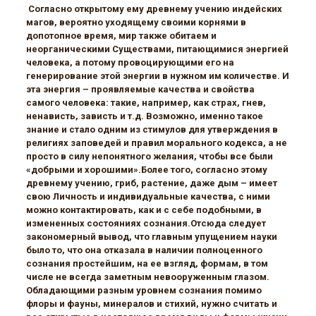
Согласно открытому ему древнему учению индейских
магов, вероятно уходящему своими корнями в
допотопное время, мир также обитаем и
неорганическими Существами, питающимися энергией
человека, а потому провоцирующими его на
генерирование этой энергии в нужном им количестве. И
эта энергия – проявляемые качества и свойства
самого человека: такие, например, как страх, гнев,
ненависть, зависть и т.д. Возможно, именно такое
знание и стало одним из стимулов для утверждения в
религиях заповедей и правил морального кодекса, а не
просто в силу непонятного желания, чтобы все были
«добрыми и хорошими».Более того, согласно этому
древнему учению, гриб, растение, даже дым – имеет
свою Личность и индивидуальные качества, с ними
можно контактировать, как и с себе подобными, в
измененных состояниях сознания.Отсюда следует
закономерный вывод, что главным упущением науки
было то, что она отказала в наличии полноценного
сознания простейшим, на ее взгляд, формам, в том
числе не всегда заметным невооруженным глазом.
Обладающими разным уровнем сознания помимо
флоры и фауны, минералов и стихий, нужно считать и