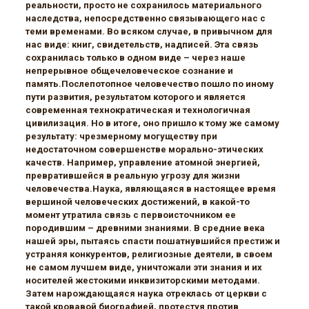
реальности, просто не сохранилось материального
наследства, непосредственно связывающего нас с
теми временами. Во всяком случае, в привычном для
нас виде: книг, свидетельств, надписей. Эта связь
сохранилась только в одном виде – через наше
непрерывное общечеловеческое сознание и
память.Послепотопное человечество пошло по иному
пути развития, результатом которого и является
современная технократическая и технологичная
цивилизация. Но в итоге, оно пришло к тому же самому
результату: чрезмерному могуществу при
недостаточном совершенстве морально-этических
качеств. Например, управление атомной энергией,
превратившейся в реальную угрозу для жизни
человечества.Наука, являющаяся в настоящее время
вершиной человеческих достижений, в какой-то
момент утратила связь с первоисточником ее
породившим – древними знаниями. В средние века
нашей эры, пытаясь спасти пошатнувшийся престиж и
устраняя конкурентов, религиозные деятели, в своем
не самом лучшем виде, уничтожали эти знания и их
носителей жестокими инквизиторскими методами.
Затем нарождающаяся наука отреклась от церкви с
такой кровавой биографией, протестуя против