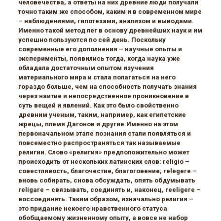
человечества, а ответы на них древние люди получали
точно таким же способом, каким и в современном мире
– наблюдениями, гипотезами, анализом и выводами.
Именно такой метод лег в основу древнейших наук и им
успешно пользуются по сей день. Поскольку
современные его дополнения – научные опыты и
эксперименты, появились тогда, когда наука уже
обладала достаточным опытом изучения
материального мира и стала полагаться на него
гораздо больше, чем на способность получать знания
через наитие и непосредственное проникновение в
суть вещей и явлений. Как это было свойственно
древним ученым, таким, например, как египетские
жрецы, племя Дагонов и другие.Именно на этом
первоначальном этапе познания стали появляться и
повсеместно распространяться так называемые
религии. Слово «религия» предположительно может
происходить от нескольких латинских слов: religio –
совестливость, благочестие, благоговение; relegere –
вновь собирать, снова обсуждать, опять обдумывать
religare – связывать, соединять и, наконец, reeligere –
воссоединять. Таким образом, изначально религия –
это придание некоего нравственного статуса
обобщаемому жизненному опыту, а вовсе не набор