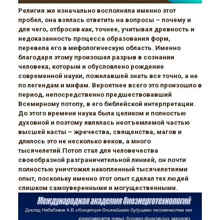
Религия же изначально восполняла именно этот
пробел, она взялась ответить на вопросы – почему и
для чего, отбросив
как
, точнее, учитывая древность и
недоказанность процесса образования форм,
перевела его в мифологическую область. Именно
благодаря этому произошел разрыв в сознании
человека, которым и обусловлено рождение
современной науки, пожелавшей знать все точно, а не
по легендам и мифам. Вероятнее всего это произошло в
период, непосредственно предшествовавший
Всемирному потопу, в его библейской интерпретации.
До этого времени наука была целиком и полностью
духовной и поэтому являлась неотъемлемой частью
высшей касты – жречества, священства, магов и
длилось это не несколько веков, а много
тысячелетий.Потоп стал для человечества
своеобразной разграничительной линией, он почти
полностью уничтожил накопленный тысячелетиями
опыт, поскольку именно этот опыт сделал тех людей
слишком самоуверенными и могущественными.