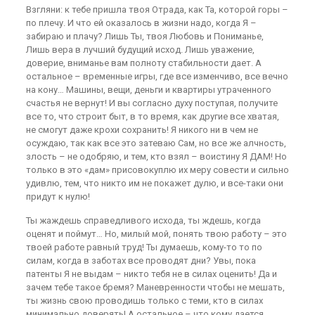
Взгляни: к тебе пришла твоя Отрада, как Та, которой горы –
по плечу. И что ей оказалось в жизни надо, когда Я –
забираю и плачу? Лишь Ты, твоя Любовь и Пониманье,
Лишь вера в лучший будущий исход. Лишь уважение,
доверие, вниманье вам полноту стабильности дает. А
остальное – временные игры, где все изменчиво, все вечно
на кону… Машины, вещи, деньги и квартиры утраченного
счастья не вернут! И вы согласно духу поступая, получите
все то, что строит быт, в то время, как другие все хватая,
не смогут даже крохи сохранить! Я никого ни в чем не
осуждаю, так как все это затеваю Сам, но все же алчность,
злость – не одобряю, и тем, кто взял – воистину Я ДАМ! Но
только в это «дам» присовокуплю их меру совести и сильно
удивлю, тем, что никто им не покажет дулю, и все-таки они
придут к нулю!
Ты жаждешь справедливого исхода, ты ждешь, когда
оценят и поймут… Но, милый мой, понять твою работу – это
твоей работе равный труд! Ты думаешь, кому-то то по
силам, когда в заботах все проводят дни? Увы, пока
патенты Я не выдам – никто тебя не в силах оценить! Да и
зачем тебе такое бремя? Маневренности чтобы не мешать,
ты жизнь свою проводишь только с теми, кто в силах
минимально доверять! А остальное – что кому дается,