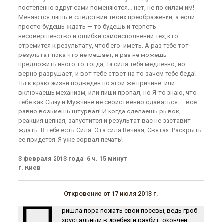
постепенно вдруг сами поменяются… нет, не по силам им!
Меняются лишь в следствии твоих преображений, а если
просто будешь ждать — то будешь и терпеть
несовершенство и ошибки самоисполнений тех, кто
стремится к результату, чтоб его иметь. А раз тебе тот
результат пока что не мешает, и раз не можешь
предложить иного то тогда, Та сила тебя медленно, но
верно разрушает, и вот тебе ответ на то зачем тебе беда!
Ты к краю жизни подведен по этой же причине: или
включаешь механизм, или пиши пропал, но Я-то знаю, что
тебе как Сыну и Мужчине не свойственно сдаваться — все
равно возьмешь штурвал! И когда сделаешь рывок,
реакция цепная, запустится и результат вас не заставит
ждать. В тебе есть Сила. Эта сила Вечная, Святая. Раскрыть
ее придется. Я уже сорвал печать!
3 февраля 2013 года 6 ч. 15 минут
г. Киев
Откровение от 17 июля 2013 г.
ришла пора пожать свои посевы, ведь гроб
хрустальный в дребезги разбит, окончен