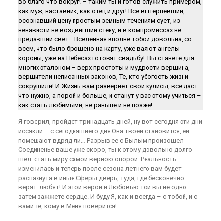
во благо что вокруг! – таким ты и готов служить примером,
как муж, наставник, как отец и друг! Все вытерпевший,
осознавший цену простым земным течениям сует, из
ненависти не воздвигший стену, и в компромиссах не
предавший свет… Вселенная вполне тобой довольна, со
всем, что было брошено на карту, уже ваяют ангелы
короны, уже на Небесах готовят свадьбу! Вы станете для
многих эталоном – верх простоты и мудрости вершина,
вершители неписанных законов, Те, кто убогость жизни
сокрушили! И Жизнь вам развернет свои кулисы, все даст
что нужно, а порой и больше, и станут у вас этому учиться –
как стать любимыми, не раньше и не позже!
Я говорил, пройдет тринадцать дней, ну вот сегодня эти дни
иссякли – с сегодняшнего дня Она твоей становится, ей
помешают вдряд ли… Разрыв ее с Былым произошел,
Соединенье ваше уже скоро, ты к этому довольно долго
шел: стать миру самой верною опорой. Реальность
изменилась и теперь после сезона летнего вам будет
распахнута в иные Сферы дверь, туда, где бесконечно
верят, любят! И этой верой и Любовью той вы не одно
затем зажжете сердце. И буду Я, как и всегда – с тобой, и с
вами те, кому в Меня поверится!