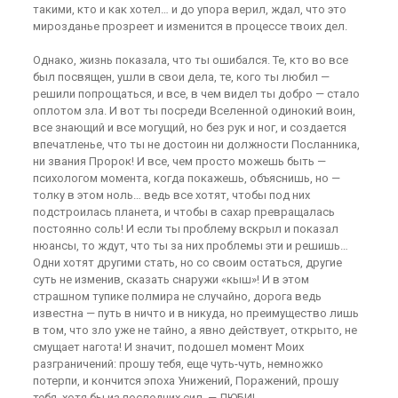
такими, кто и как хотел… и до упора верил, ждал, что это
мирозданье прозреет и изменится в процессе твоих дел.
Однако, жизнь показала, что ты ошибался. Те, кто во все
был посвящен, ушли в свои дела, те, кого ты любил —
решили попрощаться, и все, в чем видел ты добро — стало
оплотом зла. И вот ты посреди Вселенной одинокий воин,
все знающий и все могущий, но без рук и ног, и создается
впечатленье, что ты не достоин ни должности Посланника,
ни звания Пророк! И все, чем просто можешь быть —
психологом момента, когда покажешь, объяснишь, но —
толку в этом ноль… ведь все хотят, чтобы под них
подстроилась планета, и чтобы в сахар превращалась
постоянно соль! И если ты проблему вскрыл и показал
нюансы, то ждут, что ты за них проблемы эти и решишь…
Одни хотят другими стать, но со своим остаться, другие
суть не изменив, сказать снаружи «кыш»! И в этом
страшном тупике полмира не случайно, дорога ведь
известна — путь в ничто и в никуда, но преимущество лишь
в том, что зло уже не тайно, а явно действует, открыто, не
смущает нагота! И значит, подошел момент Моих
разграничений: прошу тебя, еще чуть-чуть, немножко
потерпи, и кончится эпоха Унижений, Поражений, прошу
тебя, хотя бы из последних сил, — ЛЮБИ!