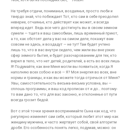
Не требуя отдачи, пониманья, воздаянья, просто люби и
твердо знай, что побеждает Тот, кто сам в себе преодолел
неверие, отчаянье, кто действует как может, и всегда
вперед идет. Ведь все чего достигнуть вы в своем земном
сумели — тщета и ваш самообман, лишь временный приют,
а то, как обстоят дела у вас на самом деле, покажут вам
совсем не здесь, и воздадут — не тут! Там будет учтено
лишь то, что в вас внутри сидело, чем жили вы вне узких
сфер земного бытия, и будет разочарованием для тех, кто
верил в тело, что нет детей, родителей, а есть во всех лишь
Я! Подумайте, как вне Меня могли вы появиться, когда Я
наполняю всех собою и всё — Я? Моя энергия во всех, вне
нормы и границы, и как вы можете тогда отречься от Меня?
Увы, самостоятельность весьма-весьма условна, вы —
сплошь программы, и ваш код прописан от и до… поэтому-
то вам дано то, что для вас законно, и отклоненье от пути
всегда грозит бедой.
Вот с этой точки зрения воспринимайте Сына как код, что
регулярно изменяет сам себя, который любит этот мир как
женщину мужчина, и часто жертвует собой, свой алгоритм
дробя. Его особенность понять легко, подумав, можно: он