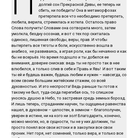
П
долгий сон Прекрасной Девы, ее теперь ни
сбить, ни победить! Она в метаморфозах
претерпела все что необходимо претерпеть,
любила, верила, стремилась и хотела. Осталось право
Слова получить! Словами она сотворила много, затем
умолкла, бездну осознав, и вот с тех пор скиталась
одиноко, лишенная свободы, веры, прав. И чтобы
вытерпеть все тяготы и боли, искусственно вошла в
анабиоз, не развиваясь, а играя роли, как бы нечаянно и как
бы не всерьёз. Но время подошло и ты добился ее
внимания, доверие снискав: ведь ты не просто так в нее
влюбился, а только слив в себе и Правь и Явь! И вот таким
ты ей и будешь важен, будешь любим и нужен – навсегда, со
всем своим большим житейским стажем, со всей
духовностью. И это неспроста! Ведь раньше ты готов к
такому не был, туда-сюда перегибая ось, то слишком
уносясь душою в Небо, то застревая средь земных борозд.
И лишь теперь, страданием научен, ты ощущенье равенства
нашел, в духовном – целостен, в земном – благополучен,
уверен в истине, ни на кого ни зол! Благодарить, конечно,
можно многих, но, в сущности, ты не у них должник, ты
просто понял все свои истоки и в закоулки все свои
проник. Нет горя, нет сомнений, только вера, и только все