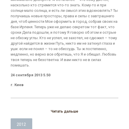
насколько кто стремится что-то знать. Кому-то и при
солнце мало солнца, и есть ли смысл этих вдохновлять? Ты
получаешь новые просторы, права и силы с завтрашнего
дня, чтоб ценности Мои оформить в город, собрав своих на
базе Ирпеня. Теперь уже не делаю секретом тот факт, что
сроки Дела подошли, и потому Я говорю об этом и острые
не обхожу углы. Кто не успел, не захотел, не сдюжил – тому
другой найдется в жизни Путь, никто им не заткнул глаза и
уши: если не понял – то не обессудь. Ты ж постепенно,
медленно, но верно все обретешь, что Я и обещал. Любовь
твоя теперь не безответна. И вам никто не в силах
помешать.
24 сентября 2013 5.50
г. Киев
Читать дальше
2012