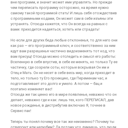
вне программ, и значит может ими управлять. Но прежде
чем переписать программу осторожно, на время нужно
самому такой программой стать! И лишь себя отождествив
с программными кодами, Он может сам в себе изъяны эти
устранять. Отсюда кажется, что Он всегда на равных с
вами: приходится надеяться, хотеть или страдать!
Но если для других беда любые отклоненья, то для него они
как раз — его программный ключ, и соответственно за ним
идут вам разрешенья частично видоизменять тот код, что
вам присущ! Отсюда можно отследить и смысл его работы:
Вселенную в себя впустив, в себе ее менять, но только Ту ее
частичку, где созрели соты, которые вскрывая Он им и
Отец и Мать. Он не несет в себе весь мир, когда приходит в
тело, но только ту Его проекцию, где Переменам час, и
подготавливает это долго и умело. А потом — бац и
поэтапно изменяет вас!
Отсюда же так ценно его в мире появленье, неважно что он
делает, неважно где и как: лишь тех, кого ПЕРЕПИСАЛ, дав
новое рожденье, в дистрибутив включаю Я, точнее в
Сервис пак!
Теперь ты понял почему все так же неизменно? Почему ты
отвергнут или нелюбим? Да потому что думаешь, что люди