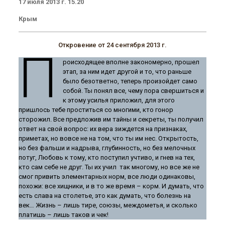
17 июля 2013 г. 15.20
Крым
Откровение от 24 сентября 2013 г.
П
роисходящее вполне закономерно, прошел
этап, за ним идет другой и то, что раньше
было безответно, теперь произойдет само
собой. Ты понял все, чему пора свершиться и
к этому усилья приложил, для этого
пришлось тебе проститься со многими, кто гонор
сторожил. Все предложив им тайны и секреты, ты получил
ответ на свой вопрос: их вера зиждется на признаках,
приметах, но вовсе не на том, что ты им нес. Открытость,
но без фальши и надрыва, глубинность, но без мелочных
потуг, Любовь к тому, кто поступил учтиво, и гнев на тех,
кто сам себе не друг. Ты их учил так многому, но все же не
смог привить элементарных норм, все люди одинаковы,
похожи: все хищники, и в то же время – корм. И думать, что
есть слава на столетье, это как думать, что болезнь на
век… Жизнь – лишь тире, союзы, междометья, и сколько
платишь – лишь таков и чек!