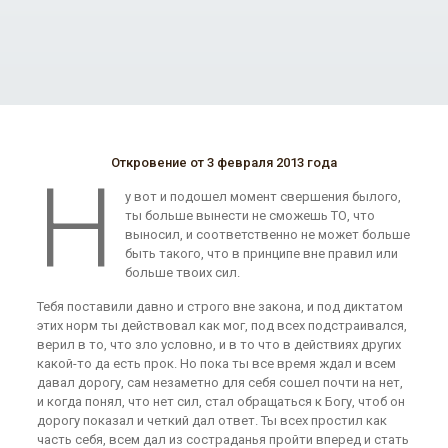
Откровение от 3 февраля 2013 года
Н
у вот и подошел момент свершения былого,
ты больше вынести не сможешь ТО, что
выносил, и соответственно не может больше
быть такого, что в принципе вне правил или
больше твоих сил.
Тебя поставили давно и строго вне закона, и под диктатом
этих норм ты действовал как мог, под всех подстраивался,
верил в то, что зло условно, и в то что в действиях других
какой-то да есть прок. Но пока ты все время ждал и всем
давал дорогу, сам незаметно для себя сошел почти на нет,
и когда понял, что нет сил, стал обращаться к Богу, чтоб он
дорогу показал и четкий дал ответ. Ты всех простил как
часть себя, всем дал из состраданья пройти вперед и стать