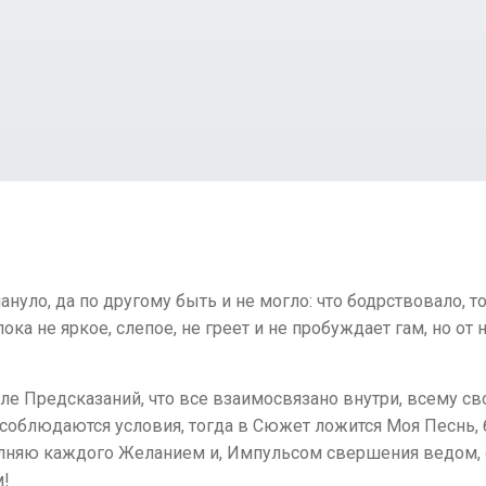
ануло, да по другому быть и не могло: что бодрствовало, т
ка не яркое, слепое, не греет и не пробуждает гам, но от н
е Предсказаний, что все взаимосвязано внутри, всему свой
 соблюдаются условия, тогда в Сюжет ложится Моя Песнь, б
наполняю каждого Желанием и, Импульсом свершения ведо
м!