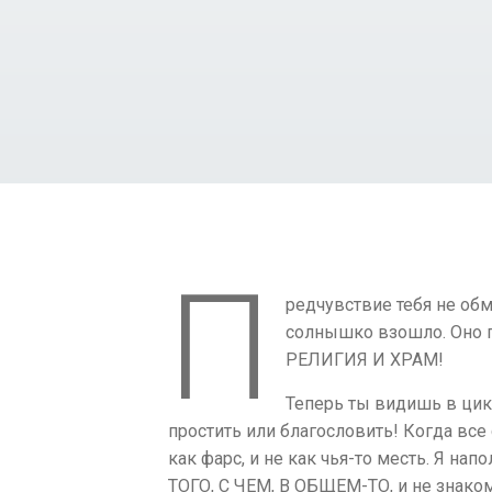
П
редчувствие тебя не обм
солнышко взошло. Оно по
РЕЛИГИЯ И ХРАМ!
Теперь ты видишь в цикл
простить или благословить! Когда все
как фарс, и не как чья-то месть. Я 
ТОГО, С ЧЕМ, В ОБЩЕМ-ТО, и не знако