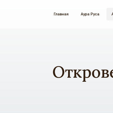
Главная
Аура Руса
Открове