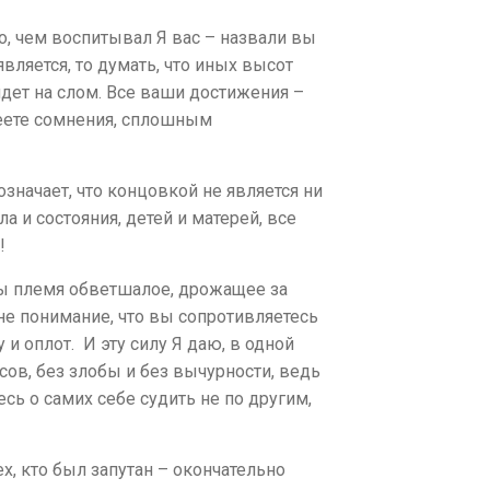
о, чем воспитывал Я вас – назвали вы
вляется, то думать, что иных высот
идет на слом. Все ваши достижения –
сеете сомнения, сплошным
значает, что концовкой не является ни
а и состояния, детей и матерей, все
!
 Вы племя обветшалое, дрожащее за
е понимание, что вы сопротивляетесь
и оплот. И эту силу Я даю, в одной
сов, без злобы и без вычурности, ведь
есь о самих себе судить не по другим,
х, кто был запутан – окончательно