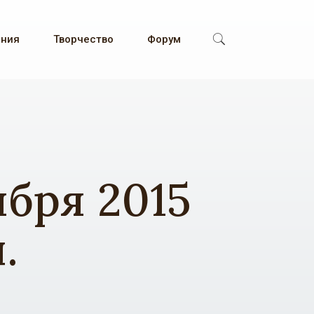
ения
Творчество
Форум
ября 2015
.