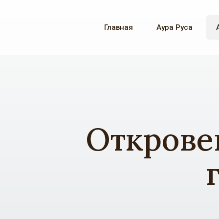
Главная
Аура Руса
Откровен