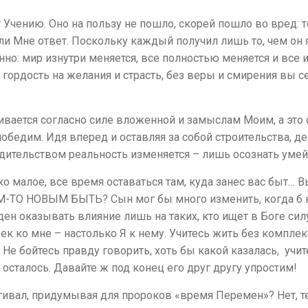
 Учению. Оно на пользу не пошло, скорей пошло во вред: т
ли Мне ответ. Поскольку каждый получил лишь то, чем он я
нно: мир изнутри меняется, все полностью меняется и все 
ордость на желания и страсть, без веры и смирения вы 
вивается согласно силе вложенной и замыслам Моим, а это о
обедим. Идя вперед и оставляя за собой строительства, дел
дительством реальность изменяется – лишь осознать умей
ко малое, все время оставаться там, куда занес вас быт…
ЕМ-ТО НОВЫМ БЫТЬ? Сын мог бы много изменить, когда б н
 оказывать влияние лишь на таких, кто ищет в Боге силу 
ек ко мне – настолько Я к нему. Учитесь жить без комплек
! Не бойтесь правду говорить, хоть бы какой казалась, учит
ь осталось. Давайте ж под конец его друг другу упростим!
гивал, придумывая для пророков «время Перемен»? Нет, те