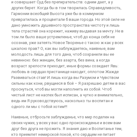
и совершает Суд без препирательств: одним дает, а у
других берет. Когда бы в том творилась Справедливость,
Гармонии всеобщей Высота уже бы в коммунизм
превратилась и процветали б ваши города. Но этой силе не
дано умножить душевного пространства чистоту и лишь
тела страстей она корежит, наживу выдавая за мечту. Не в
том ли было ваше устремленье, чтоб до конца себя не
осознав, уже затеять Новое Творенье с такою ж как у всех
шкалою прав? О, как вы заблуждаетесь, наивные, вам
молодость лишь для того дана, чтоб сохранили вы ее
невинною: без женщин, без азарта, без вина; а когда
возраст зрелости приходит, иные формы созидает Явь:
любовь в сердцах пристанище находит, оплотом Жажде
Развиваться став! И лишь когда вы Разумом и Чувством
сильны как кони, рвущиеся в бой – Я разрешаю детям в вас
проснуться, чтоб вы могли наполнить их собой. Чтоб
чистый лист не наспех был исписан, а чутко и внимательно,
ведь им Я руководствуюсь, насколько ты воспитан и
одного ли мы с тобой хотим!!!
Наивные, отбросьте заблужденье, что мир поделен на
своих-чужих, у всех у вас одно происхожденье и всем вам
друг без друга не прожить. Я знания даю и Воспитанье тем,
кто приемлет немирской покой, кто сердцем не питает