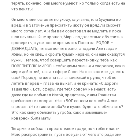
терять, конечно, они многое умеют, но только когда есть на
что пенять!
Он много мин оставил по уходу, случайно, или будущим во
вред, и в Заточенье прекратить икоту он вряд ли сможет
много сотен лет. А Я бы вам советовал не медлить и пока
шок начальный не прошел, Миры подвластные обмерить и
проверить, а уже после принимать Престол. РОДОВ –
ДВЕНАДЦАТЬ, ты все понял верно, с подачи Альтаира и
Жены, но не спеши кроить бумаги нервно, они еще окажутся
нужны. Теперь, чтоб совершить перестановку, тебе, как
ПОВЕЛИТЕЛЮ МИРОВ, необходимы знанья и сноровка, как в
мире действий, так и в сфере Слов. На это, как всегда, есть
свой Период, не жми на газ, а привыкай к рулю, чтоб не
лететь вперед – глаза на выкат, и не кричать: «С дороги,
задавлю!». Есть сферы, где тебя совсем не знают, есть
даже где не побывал Изгой, представь, к ним Глашатаи
пребывают и говорят: «Наш БОГ совсем не злой!» А они
спросят: «Что такое злоба?» и нужно будет это объяснять?
Это как сыну объяснять у гроба, какой изменщицей
коварной была мать!
Ты армию собрал в престольном граде, но чтобы власть
Мою распространить, пусть все узнают чего это ради они