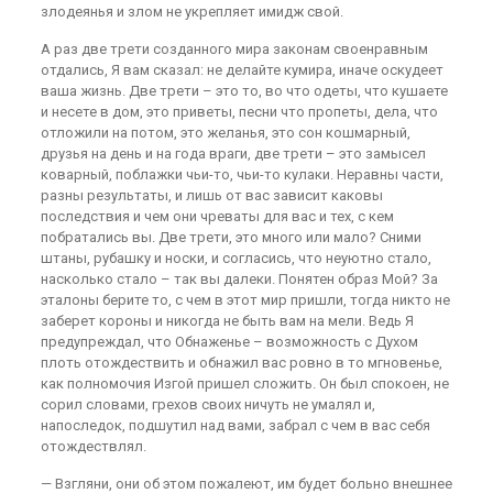
злодеянья и злом не укрепляет имидж свой.
А раз две трети созданного мира законам своенравным
отдались, Я вам сказал: не делайте кумира, иначе оскудеет
ваша жизнь. Две трети – это то, во что одеты, что кушаете
и несете в дом, это приветы, песни что пропеты, дела, что
отложили на потом, это желанья, это сон кошмарный,
друзья на день и на года враги, две трети – это замысел
коварный, поблажки чьи-то, чьи-то кулаки. Неравны части,
разны результаты, и лишь от вас зависит каковы
последствия и чем они чреваты для вас и тех, с кем
побратались вы. Две трети, это много или мало? Сними
штаны, рубашку и носки, и согласись, что неуютно стало,
насколько стало – так вы далеки. Понятен образ Мой? За
эталоны берите то, с чем в этот мир пришли, тогда никто не
заберет короны и никогда не быть вам на мели. Ведь Я
предупреждал, что Обнаженье – возможность с Духом
плоть отождествить и обнажил вас ровно в то мгновенье,
как полномочия Изгой пришел сложить. Он был спокоен, не
сорил словами, грехов своих ничуть не умалял и,
напоследок, подшутил над вами, забрал с чем в вас себя
отождествлял.
— Взгляни, они об этом пожалеют, им будет больно внешнее