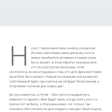
Н
у вот, переосмыслены начала, и вздохом
Истины наполнены меха для всех, кого в
веках закабаляла активная позиция греха.
Быть может, в этом обретут значенье все,
кто его растратил впопыхах, чтоб
состоялось их несоглашенье с тем, кто для Духа изготовил
прах! Или, быть может, Новым осознаньем они возвысят
собственный Удел, где счастье уж не будет Испытаньем, а
Огорчение толчком для новых дел…
Их суть известна, а Путей – без счета и каждый путь
извилист и тернист, Мне будет жаль, когда опять кого-то
прельстит не Высь, а Опусканье вниз. Но только так
стеченье обстоятельств для каждого находит свой подход