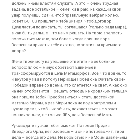
должны иным властям служить. А это – очень трудная
задача, все остальное – семечки в раю, на каждый свой
удар получишь сдачи, чтоб правильную выбрал колею.
Совет БОГОВ пришлет к тебе Визиря, чтоб Договор
Двувластья подписать, ты соглашайся (только ради мира),
а как быть дальше – то не им решать. На твою зрелость
положиться можно, тем более, когда пришла пора,
Вселенная придет к тебе охотно, но хватит ли приемного
двора?
Жене твоей могу на утешенье ответить на ее больной
вопрос: плюс – минус обретают Единенье и
трансформируются в цепь Метаморфоз. Все, что вовне, то
и внутри у Яви и потому Периоды Побед она считать своей
Победой вправе со всеми, Кто слетается на свет. А как оно
на ней отобразится – решать отнюдь не кровяным тельцам,
она пришла Тобой Преобразиться и стать достойной
матерью Мирам, а раз Миры пока не под контролем и
нужно время, чтобы их объять, похвастаться не может
полнокровьем, не только ЯВЬ, но и Вселенной Мать.
Руководить пускай тебе поможет Потомок Предка
Звездного Орла, не позовешь – и он не потревожит, твои
дела – всегда его дела. Не корыстью и не Моим давленьем