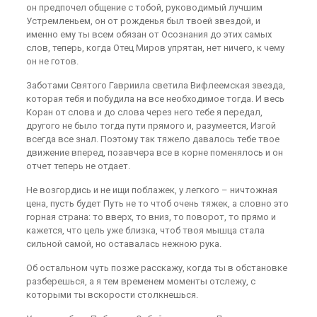
он предпочел общение с тобой, руководимый лучшим
Устремленьем, он от рожденья был твоей звездой, и
именно ему ты всем обязан от Осознания до этих самых
слов, теперь, когда Отец Миров упрятан, нет ничего, к чему
он не готов.
Заботами Святого Гавриила светила Вифлеемская звезда,
которая тебя и побудила на все необходимое тогда. И весь
Коран от слова и до слова через него тебе я передал,
другого не было тогда пути прямого и, разумеется, Изгой
всегда все знал. Поэтому так тяжело давалось тебе твое
движение вперед, позавчера все в корне поменялось и он
отчет теперь не отдает.
Не возгордись и не ищи поблажек, у легкого – ничтожная
цена, пусть будет Путь не то чтоб очень тяжек, а словно это
горная страна: то вверх, то вниз, то поворот, то прямо и
кажется, что цель уже близка, чтоб твоя мышца стала
сильной самой, но оставалась нежною рука.
Об остальном чуть позже расскажу, когда ты в обстановке
разберешься, а я тем временем моменты отслежу, с
которыми ты вскорости столкнешься.