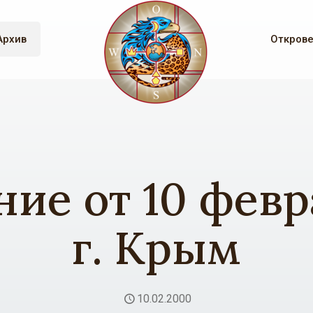
Архив
Откров
ие от 10 фев
г. Крым
10.02.2000