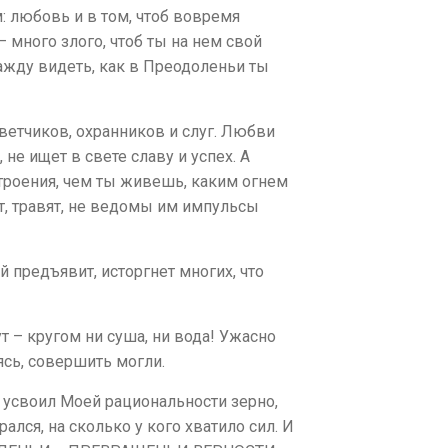
м: любовь и в том, чтоб вовремя
– много злого, чтоб ты на нем свой
ажду видеть, как в Преодоленьи ты
оветчиков, охранников и слуг. Любви
не ищет в свете славу и успех. А
троения, чем ты живешь, каким огнем
ят, травят, не ведомы им импульсы
 предъявит, исторгнет многих, что
 – кругом ни суша, ни вода! Ужасно
ясь, совершить могли.
к усвоил Моей рациональности зерно,
ался, на сколько у кого хватило сил. И