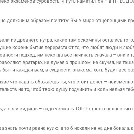
 далеко экзаменов суровость; Я путь наметил, он – в П
но должным образом почтить: Вы в мире отщепенцами про
рвали из древнего нутра, какие там оскомины остались тог
щие корень бытия перерастают то, что любят люди и любят
вности подход, им некогда все начинать сначала – они и т
озволяют вратарю, не думая о прошлом, не скучая, не теш
ь быт и каждая вам, в сущности, знакома, хоть будут все р
азве что падать обожаешь ты, что стоит денег – неизменно
гательств на то, чтоб твою душу подчинить и коль нельзя те
ь, а если видишь – надо уважать ТОГО, от кого полностью
знать почти равна нулю, а то б искали не на дне бокала, 