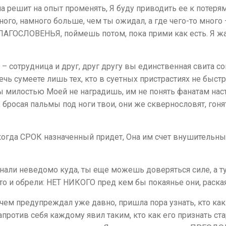
на решит на опыт променять, Я буду приводить ее к потеря
ого, намного больше, чем ты ожидал, а где чего-то много 
БЛАГОСЛОВЕНЬЯ, поймешь потом, пока прими как есть. Я ж
 – сотрудница и друг, друг другу вы единственная свита с
чь сумеете лишь тех, кто в суетных пристрастиях не быстр, 
ты милостью Моей не наградишь, им не понять фанатам нас
, бросая пальмы под ноги твои, они же сквернословят, гон
огда СРОК назначенный придет, Она им счет внушительный
али неведомо куда, ты еще можешь доверяться силе, а тут
, то и обрели: НЕТ НИКОГО пред кем бы покаянье они, раска
о чем предупреждал уже давно, пришла пора узнать, кто ка
апротив себя каждому явил таким, кто как его признать стар