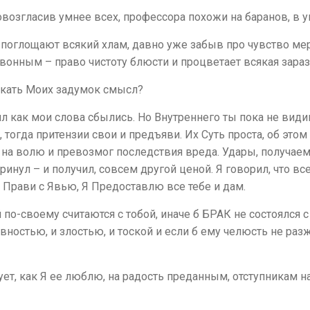
возгласив умнее всех, профессора похожи на баранов, в у
о поглощают всякий хлам, давно уже забыв про чувство мер
онным – право чистоту блюсти и процветает всякая зараза
искать Моих задумок смысл?
 как мои слова сбылись. Но Внутреннего ты пока не видишь
тогда притензии свои и предъяви. Их Суть проста, об этом
на волю и превозмог последствия вреда. Удары, получаем
ринул – и получил, совсем другой ценой. Я говорил, что вс
 Прави с Явью, Я Предоставлю все тебе и дам.
по-своему считаются с тобой, иначе б БРАК не состоялся с
ностью, и злостью, и тоской и если б ему челюсть не разж
ует, как Я ее люблю, на радость преданным, отступникам н