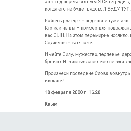
этот год переворотным Я Сына ради сд
когда его не будет рядом, Я БУДУ ТУ
Война в разгаре – подтяните туже или
Кто как не вы – пример для подражанья
вас СЫН. На этом перемирие иссякло, 
Служения – все ложь.
Имейте Силу, мужество, терпенье, дер
бревно. И если вас сплотило не засто
Произнеси последние Слова вовнутрь с
выжить!
10 февраля 2000 г. 16.20
Крым