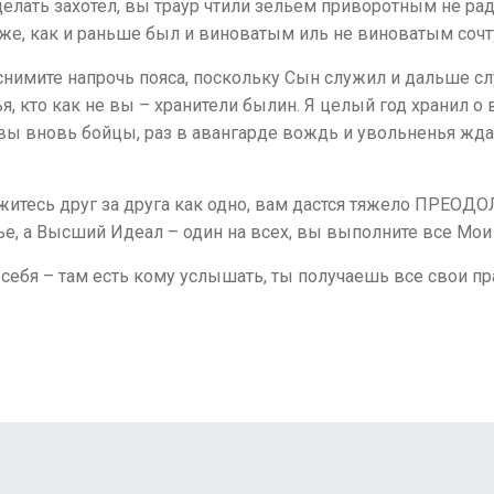
елать захотел, вы траур чтили зельем приворотным не ради
Т же, как и раньше был и виноватым иль не виноватым с
 снимите напрочь пояса, поскольку Сын служил и дальше с
, кто как не вы – хранители былин. Я целый год хранил о в
вы вновь бойцы, раз в авангарде вождь и увольненья жда
житесь друг за друга как одно, вам дастся тяжело ПРЕОД
лье, а Высший Идеал – один на всех, вы выполните все Мои
ебя – там есть кому услышать, ты получаешь все свои прав