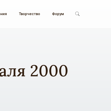
ения
Творчество
Форум
раля 2000