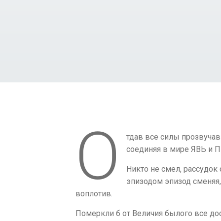
О
тдав все силы прозвучав
соединяя в мире ЯВЬ и 
Никто не смел, рассудок 
эпизодом эпизод сменяя,
воплотив.
Померкли б от Величия былого все дос