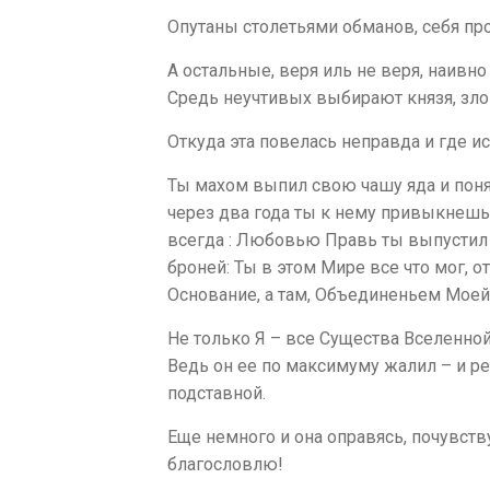
Опутаны столетьями обманов, себя про
А остальные, веря иль не веря, наивн
Средь неучтивых выбирают князя, злов
Откуда эта повелась неправда и где 
Ты махом выпил свою чашу яда и понял
через два года ты к нему привыкнешь, 
всегда : Любовью Правь ты выпустил 
броней: Ты в этом Мире все что мог, от
Основание, а там, Объединеньем Моей
Не только Я – все Существа Вселенной 
Ведь он ее по максимуму жалил – и рев
подставной.
Еще немного и она оправясь, почувств
благословлю!