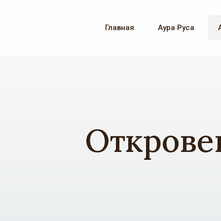
Главная
Аура Руса
Откровен