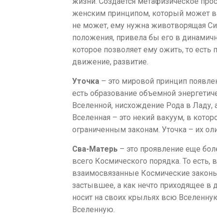
жизни. Создается метафизическое прост
женским принципом, который может в с
не может, ему нужна животворящая Сил
положения, привела бы его в динамично
которое позволяет ему ожить, то есть 
движение, развитие.
Уточка
– это мировой принцип появлен
есть образование объемной энергетиче
Вселенной, нисхождение Рода в Ладу, 
Вселенная – это некий вакуум, в кото
ограниченным законам. Уточка – их ол
Сва-Матерь
– это проявление еще бол
всего Космического порядка. То есть,
взаимосвязанные Космические законы, 
застывшее, а как нечто приходящее в 
носит на своих крыльях всю Вселенную
Вселенную.