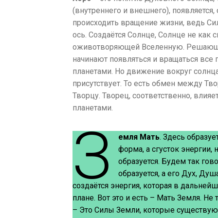
(внутреннего и внешнего), появляется,
происходить вращение жизни, ведь Сил
ось. Создаётся Солнце, Солнце не как 
оживотворяющей Вселенную. Решающий
начинают появляться и вращаться все п
планетами. Но движение вокруг солнц
присутствует. То есть обмен между Тв
Творцу. Творец, соответственно, влияе
планетами.
З
емля Мать
. Здесь образуе
форма, а сгусток энергии,
образуется. Будем так гово
образуется, а его Дух, Душ
создаётся энергия, которая в дальней
плане. Вот это и есть – Мать Земля. Не
– Это Силы Земли, которые существуют