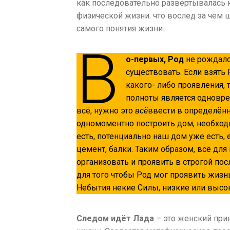
как последовательно развёртывалась 
физической жизни: что вослед за чем
самого понятия жизни.
В
о-первых, Род
не рождался
существовать. Если взять 
какого- либо проявления, 
полноты является одноврем
всё, нужно это
всё
ввести в определён
одномоментно построить дом, необход
есть, потенциально наш дом уже есть, 
цемент, балки. Таким образом, всё для 
организовать и проявить в строгой по
для того чтобы Род мог проявить жизнь
Небытия некие Силы, низкие или высо
Следом идёт Лада
– это женский прин