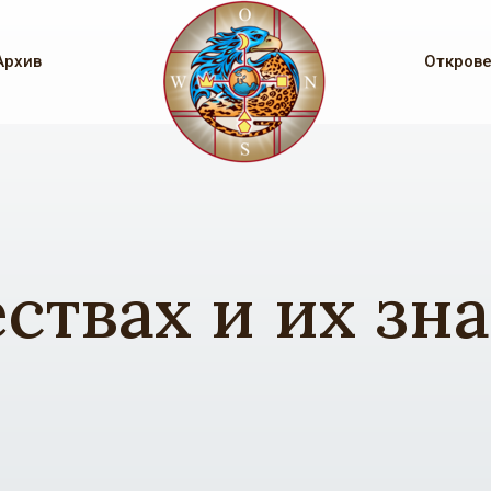
Архив
Откров
ствах и их зн