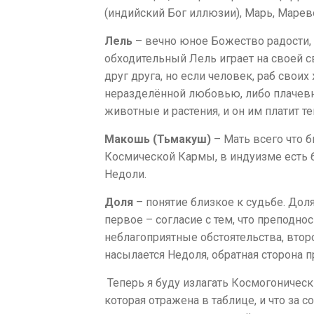
(индийский Бог иллюзии), Марь, Марев
Лель
– вечно юное Божество радости, 
обходительный Лель играет на своей 
друг друга, но если человек, раб свои
неразделённой любовью, либо плачевн
животные и растения, и он им платит т
Макошь (Тьмакуш)
– Мать всего что б
Космической Кармы, в индуизме есть б
Недоли.
Доля
– понятие близкое к судьбе. Доля
первое – согласие с тем, что преподнос
неблагоприятные обстоятельства, второе
насылается Недоля, обратная сторона п
Теперь я буду излагать Космогонически
которая отражена в таблице, и что за 