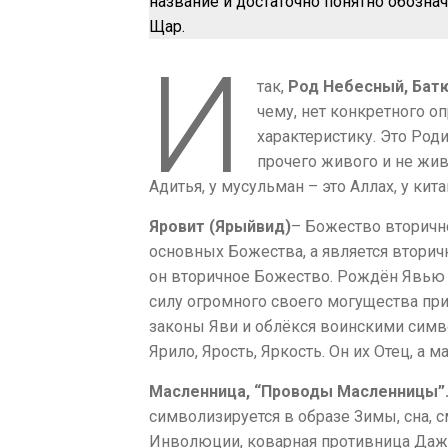
название и достаточно понятно обозна
Щар.
И
так,
Род Небесный, Бат
чему, нет конкретного 
характеристику. Это Роди
прочего живого и не жив
Адитья, у мусульман – это Аллах, у кит
Яровит (Ярыйвид)
– Божество вторично
основных Божества, а является вторичн
он вторичное Божество. Рождён Явью 
силу огромного своего могущества при
законы Яви и облёкся воинскими симв
Ярило, Ярость, Яркость. Он их Отец, а м
Масленница, “Проводы Масленницы”
символизируется в образе Зимы, сна, 
Инволюции, коварная противница Дажд