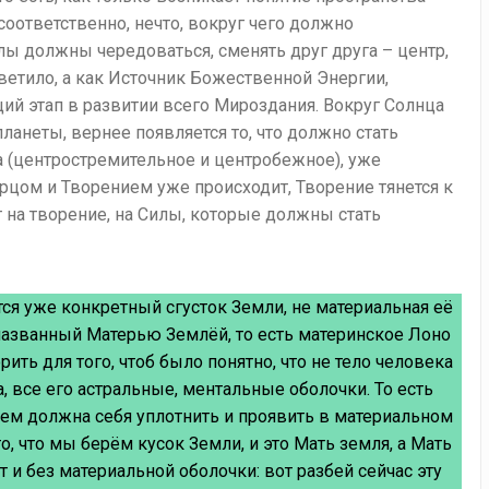
 соответственно, нечто, вокруг чего должно
ы должны чередоваться, сменять друг друга – центр,
светило, а как Источник Божественной Энергии,
 этап в развитии всего Мироздания. Вокруг Солнца
ланеты, вернее появляется то, что должно стать
а (центростремительное и центробежное), уже
орцом и Творением уже происходит, Творение тянется к
т на творение, на Силы, которые должны стать
тся уже конкретный сгусток Земли, не материальная её
 названный Матерью Землёй, то есть материнское Лоно
рить для того, чтоб было понятно, что не тело человека
а, все его астральные, ментальные оболочки. То есть
шем должна себя уплотнить и проявить в материальном
 то, что мы берём кусок Земли, и это Мать земля, а Мать
 и без материальной оболочки: вот разбей сейчас эту