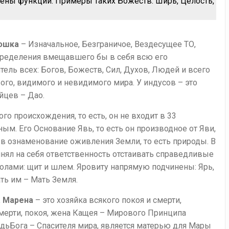
чены функции. Примеры таких Божеств: Ширь, Целость,
юшка
– Изначальное, Безграничое, Вездесущее ТО,
определения вмещавшего бы в себя всю его
тель всех: Богов, Божеств, Сил, Духов, Людей и всего
ого, видимого и невидимого мира. У индусов – это
айцев – Дао.
го происхождения, то есть, он не входит в 33
ым. Его Основание Явь, то есть он производное от Яви,
в ознаменование оживления Земли, то есть природы. В
нял на себя ответственность отстаивать справедливые
олами: щит и шлем. Яровиту напрямую подчинены: Ярь,
ать им – Мать Земля.
. Марена
– это хозяйка всякого покоя и смерти,
смерти, покоя, жена Кащея – Мирового Принципа
ьБога – Спасителя мира, является матерью для Мары