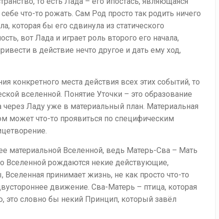
ранство, то есть Лада – его ипостась, являющаяся
ебе что-то рожать. Сам Род просто так родить ничего
а, которая бы его сдвинула из статического
сть, вот Лада и играет роль второго его начала,
привести в действие нечто другое и дать ему ход,
ия конкретного места действия всех этих событий, то
ской вселенной. Понятие Уточки – это образование
а через Ладу уже в материальный план. Материальная
ром может что-то проявиться по специфическим
ицетворение.
ее материальной Вселенной, ведь Матерь-Сва – Мать
 во Вселенной рождаются некие действующие,
Вселенная принимает жизнь, не как просто что-то
двустороннее движение. Сва-Матерь – птица, которая
, это словно бы некий Принцип, который завёл