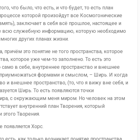
ого, что было, что есть, и что будет, то есть план
 процессе которой произойдут все Космогонические
память), заключает в себя всё прошлое, настоящее и
бе всю служебную информацию, которую необходимо
 многих других планах жизни.
а, причём это понятие не того пространства, которое
тва, которое уже чем-то заполнено. То есть это
 само в себе, внутреннее пространство и внешнее
 приумножаться формами и смыслом, – Ширь. И когда
 и внешнее пространство, (то, что я вижу вне себя, и
разуется Ширь. То есть появляются точки
ира, с окружающим меня миром. Но человек на этом
утствует внутренний план Творения, который
 этого Творения.
е появляется Хорс.
то есть, как только возникает понятие пространства