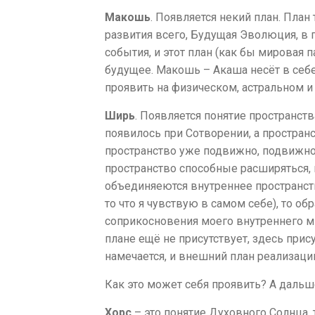
Макошь
. Появляется некий план. План т
развития всего, Будущая Эволюция, в
события, и этот план (как бы мировая 
будущее. Макошь – Акаша несёт в се
проявить на физическом, астральном и
Ширь
. Появляется понятие пространств
появилось при Сотворении, а пространс
пространство уже подвижно, подвижно
пространство способные расширяться,
объединяеются внутреннее пространство
то что я чувствую в самом себе), то об
соприкосновения моего внутреннего м
плане ещё не присутствует, здесь прис
намечается, и внешний план реализации
Как это может себя проявить? А дальш
Хорс
– это понятие Духовного Солнца, 