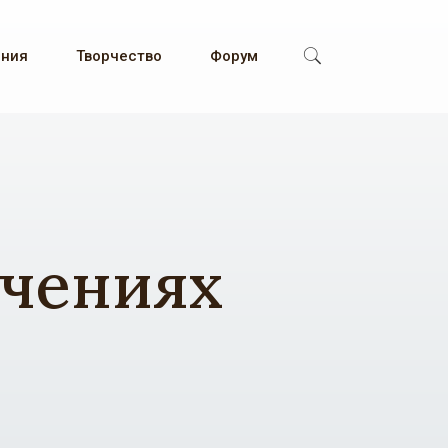
ения
Творчество
Форум
ачениях