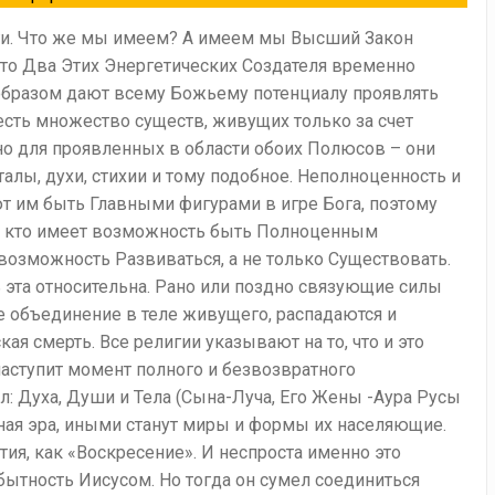
ги. Что же мы имеем? А имеем мы Высший Закон
 что Два Этих Энергетических Создателя временно
образом дают всему Божьему потенциалу проявлять
 есть множество существ, живущих только за счет
 но для проявленных в области обоих Полюсов – они
алы, духи, стихии и тому подобное. Неполноценность и
ют им быть Главными фигурами в игре Бога, поэтому
тех, кто имеет возможность быть Полноценным
зможность Развиваться, а не только Существовать.
ь эта относительна. Рано или поздно связующие силы
 объединение в теле живущего, распадаются и
кая смерть. Все религии указывают на то, что и это
ступит момент полного и безвозвратного
 Духа, Души и Тела (Сына-Луча, Его Жены -Аура Русы
иная эра, иными станут миры и формы их населяющие.
ятия, как «Воскресение». И неспроста именно это
ытность Иисусом. Но тогда он сумел соединиться