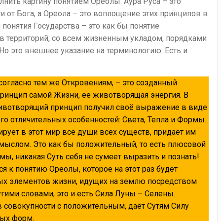
нить картину понятием Ореолы. Аура Руса – это
 от Бога, а Ореола – это воплощение этих принципов в
понятия Государства – это как бы понятие
ав территорий, со всем жизненным укладом, порядками
Но это внешнее указание на терминологию. Есть и
 согласно тем же Откровениям, – это созданный
инцип самой Жизни, ее животворящая энергия. В
ивотворящий принцип получил своё выражение в виде
го отличительных особенностей: Света, Тепла и Формы.
лирует в этот мир все души всех существ, придаёт им
смыслом. Это как бы положительный, то есть плюсовой
мы, никакая Суть себя не сумеет выразить и познать!
 к понятию Ореолы, которое на этот раз будет
ых элементов жизни, идущих на землю посредством
гими словами, это и есть Сила Луны – Селены.
в совокупности с положительным, даёт Сутям Силу
ных форм.