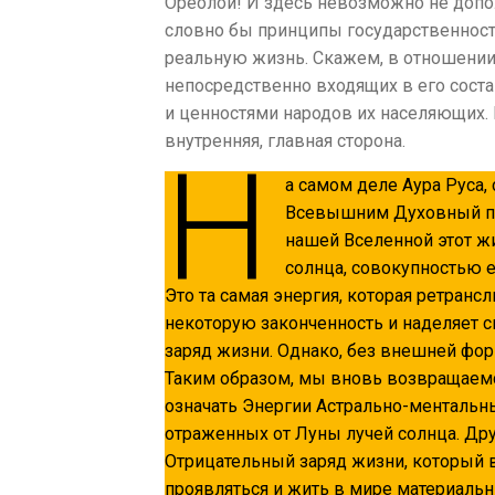
Ореолой! И здесь невозможно не допол
словно бы принципы государственности
реальную жизнь. Скажем, в отношении 
непосредственно входящих в его сост
и ценностями народов их населяющих. 
внутренняя, главная сторона.
Н
а самом деле Аура Руса,
Всевышним Духовный пр
нашей Вселенной этот ж
солнца, совокупностью е
Это та самая энергия, которая ретранс
некоторую законченность и наделяет 
заряд жизни. Однако, без внешней фор
Таким образом, мы вновь возвращаемся
означать Энергии Астрально-ментальн
отраженных от Луны лучей солнца. Дру
Отрицательный заряд жизни, который 
проявляться и жить в мире материаль