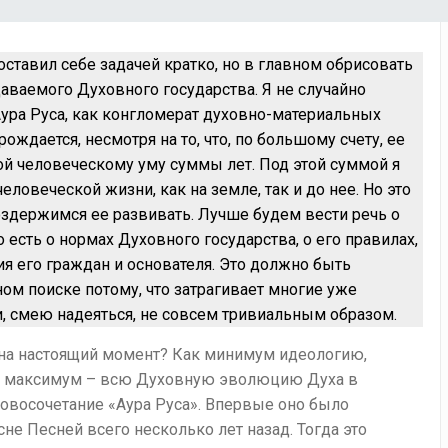
оставил себе задачей кратко, но в главном обрисовать
аваемого Духовного государства. Я не случайно
Аура Руса, как конгломерат духовно-материальных
ождается, несмотря на то, что, по большому счету, ее
й человеческому уму суммы лет. Под этой суммой я
овеческой жизни, как на земле, так и до нее. Но это
воздержимся ее развивать. Лучше будем вести речь о
о есть о нормах Духовного государства, о его правилах,
ия его граждан и основателя. Это должно быть
ном поиске потому, что затрагивает многие уже
, смею надеяться, не совсем тривиальным образом.
 на настоящий момент? Как минимум идеологию,
ак максимум – всю Духовную эволюцию Духа в
ловосочетание «Аура Руса». Впервые оно было
е Песней всего несколько лет назад. Тогда это