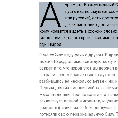
А
ура – это Божественный СВ
пусть вас не смущает схо
или русские), есть достат
деле, настолько древняя,
кому нравится видеть в схожих слова
вполне имеет на это право, как имеет 
один народ.
Я же сейчас веду речь о другом. В дре
Божий Народ, он имел светлую кожу и т
секрет и то, что народ этот выдержал
сохранил своеобразие своего духовног
разбившись на несколько ветвей, но, 
Первая для выживания избрала анимиче
мыслительный. Прочие ветви – отпочк
захлестнута волной мигрантов, ищущих
нравов и физического благополучия. О
потеряли свою первоначальную Силу. Т