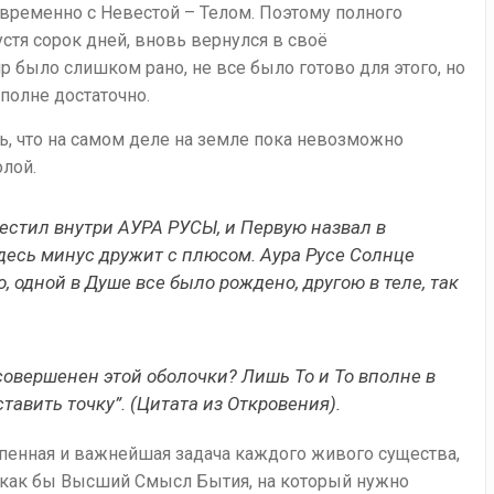
временно с Невестой – Телом. Поэтому полного
стя сорок дней, вновь вернулся в своё
р было слишком рано, не все было готово для этого, но
полне достаточно.
ть, что на самом деле на земле пока невозможно
олой.
местил внутри АУРА РУСЫ, и Первую назвал в
десь минус дружит с плюсом. Аура Русе Солнце
, одной в Душе все было рождено, другою в теле, так
совершенен этой оболочки? Лишь То и То вполне в
ставить точку”. (Цитата из Откровения).
епенная и важнейшая задача каждого живого существа,
, как бы Высший Смысл Бытия, на который нужно