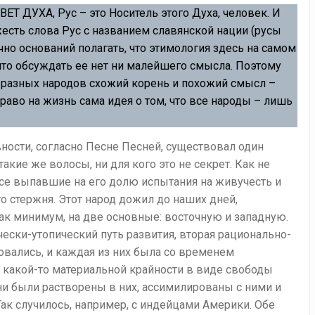
ЕТ ДУХА, Рус – это Носитель этого Духа, человек. И
жесть слова Рус с названием славянской нации (русы
очно оснований полагать, что этимология здесь на самом
 что обсуждать ее нет ни малейшего смысла. Поэтому
х разных народов схожий корень и похожий смысл –
право на жизнь сама идея о том, что все народы – лишь
вности, согласно Песне Песней, существовал один
акие же волосы, ни для кого это не секрет. Как не
 все выпавшие на его долю испытания на живучесть и
о стержня. Этот народ дожил до наших дней,
как минимум, на две основные: восточную и западную.
ски-утопический путь развития, вторая рационально-
овались, и каждая из них была со временем
 какой-то материальной крайности в виде свободы
ни были растворены в них, ассимилированы с ними и
ак случилось, например, с индейцами Америки. Обе