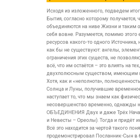
Исходя из изложенного, подведем ито
Бытия, согласно которому получается,
объединяются на ниве Жизни и таким 
себя вовне. Разумеется, помимо этого
ресурсов какого-то одного Источника,
как бы не существуют: ангелы, элемент
ограничения этих существ, не позволя
всё, что им остаётся – это влиять на 
двухполюсным существом, имеющим во
Хотя, как и «неполнота», полноценност
Солнца и Луны, получившие временное
наступает то, что мы знаем как физичес
несовершенство временно, однажды на
ОБЪЕДИНЕНИЯ Двух и даже Трёх Начал:
и Невесты – Ореолы). Тогда и придёт 
Всё это находится за чертой такого пон
продемонстрировал Посланник-Сын в б