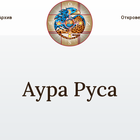
Архив
Откров
Аура Руса