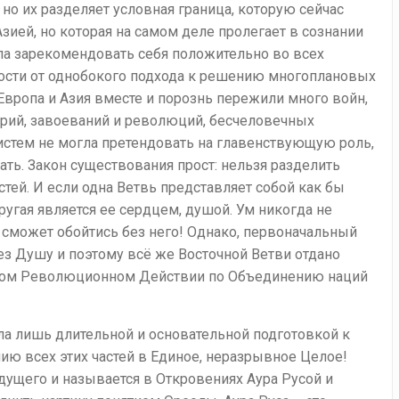
но их разделяет условная граница, которую сейчас
ией, но которая на самом деле пролегает в сознании
гла зарекомендовать себя положительно во всех
ности от однобокого подхода к решению многоплановых
Европа и Азия вместе и порознь пережили много войн,
рий, завоеваний и революций, бесчеловечных
 систем не могла претендовать на главенствующую роль,
ать. Закон существования прост: нельзя разделить
астей. И если одна Ветвь представляет собой как бы
ругая является ее сердцем, душой. Ум никогда не
 сможет обойтись без него! Однако, первоначальный
ез Душу и поэтому всё же Восточной Ветви отдано
вном Революционном Действии по Объединению наций
ла лишь длительной и основательной подготовкой к
ию всех этих частей в Единое, неразрывное Целое!
дущего и называется в Откровениях Аура Русой и