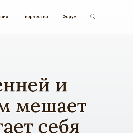
ения
Творчество
Форум
енней и
м мешает
гает себя