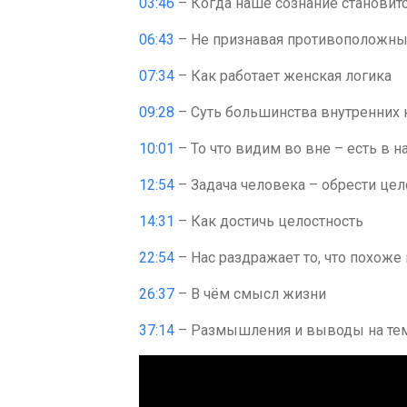
03:46
– Когда наше сознание становит
06:43
– Не признавая противоположны
07:34
– Как работает женская логика
09:28
– Суть большинства внутренних
10:01
– То что видим во вне – есть в н
12:54
– Задача человека – обрести цел
14:31
– Как достичь целостность
22:54
– Нас раздражает то, что похоже 
26:37
– В чём смысл жизни
37:14
– Размышления и выводы на тем