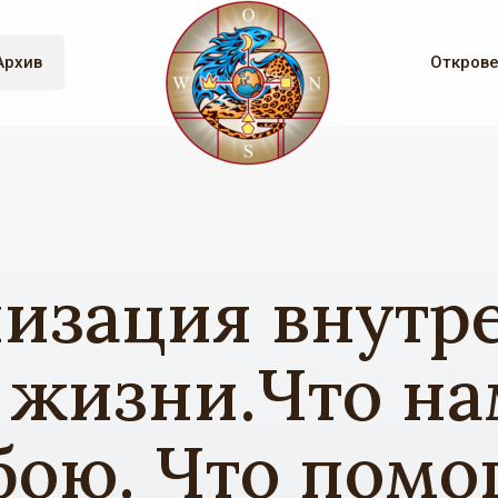
Архив
Откров
изация внутр
 жизни.Что на
бою. Что помо