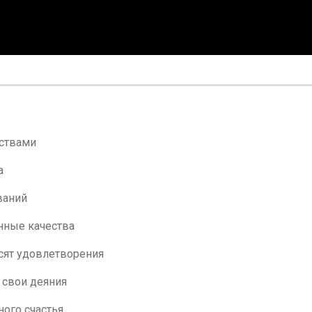
ествами
а
ваний
нные качества
сят удовлетворения
 свои деяния
ого счастья