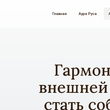
Главная
Аура Руса
Гармон
внешней
стать со