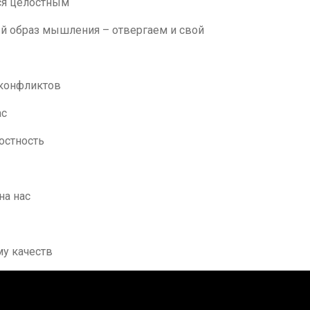
ся целостным
й образ мышления – отвергаем и свой
 конфликтов
ас
остность
на нас
у качеств