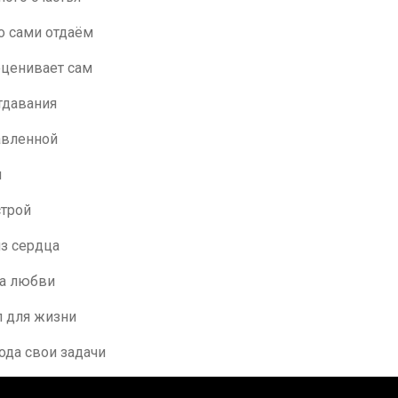
о сами отдаём
оценивает сам
отдавания
авленной
и
строй
з сердца
а любви
л для жизни
ода свои задачи