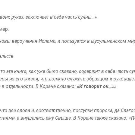
воих руках, заключает в себе часть сунны…»
имер.
новы вероучения Ислама, и пользуется в мусульманском м
льств.
то эта книга, как уже было сказано, содержит в себе часть 
ры из его жизни, что должно служить образцом и руковод
 в отдельности. В Коране сказано:
«И говорит он…
»»
 что все слова и, соответственно, поступки пророка, да благ
стиями, а внушались ему
С
выше. В Коране также сказано:
«П