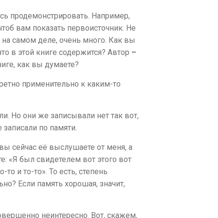
есь продемонстрировать. Например,
чтоб вам показать первоисточник. Не
, на самом деле, очень много. Как вы
что в этой книге содержится? Автор
–
книге, как вы думаете?
ретно применительно к каким-то
и. Но они же записывали нет так вот,
е записали по памяти.
вы сейчас её выслушаете от меня, а
те: «Я был свидетелем вот этого вот
-то и то-то». То есть, степень
но? Если память хорошая, значит,
совершенно неинтересно. Вот, скажем,