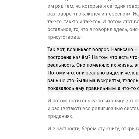
им ряд тем, на которые я сегодня гово
разговоре <покажется интересной>. Нап
так-то, так-то и так-то». И потом этот 
остальное, то, что я говорил здесь, оно
присутствовал.
Так вот, возникает вопрос. Написано –
построена на чём? На том, что есть чт
реальность. Оно поменяло их жизнь, эт
Потому что, они реально видели челове
раньше это были манускрипты, теперь э
показалось ему правильным, а что-то о
И потом, потихоньку-потихоньку вот эт
и расцветают) все религиозные систем
приданиях.
И в частности, берём эту книгу, откры