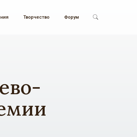
ения
Творчество
Форум
ево-
демии