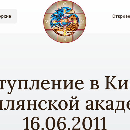
Архив
Откров
тупление в Ки
лянской ака
16.06.2011