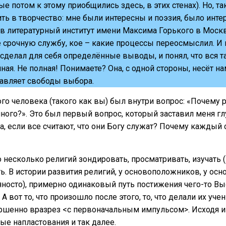
ые потом к этому приобщились здесь, в этих стенах). Но, та
ить в творчество: мне были интересны и поэзия, было инте
в литературный институт имени Максима Горького в Москве
е срочную службу, кое – какие процессы переосмыслил. И
 сделал для себя определённые выводы, и понял, что вся т
ная. Не полная! Понимаете? Она, с одной стороны, несёт 
ставляет свободы выбора.
одого человека (такого как вы) был внутри вопрос: «Почему
 много?». Это был первый вопрос, который заставил меня г
, если все считают, что они Богу служат? Почему каждый с
несколько религий зондировать, просматривать, изучать (и
. В истории развития религий, у основоположников, у осн
яносто), примерно одинаковый путь постижения чего-то Выс
 А вот то, что произошло после этого, то, что делали их уче
ершенно вразрез <с первоначальным импульсом>. Исходя из
ные напластования и так далее.