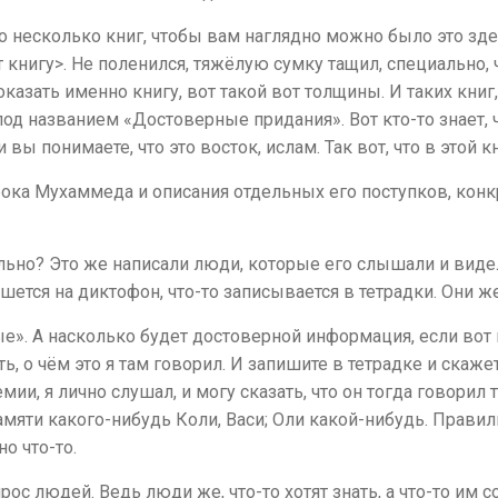
но несколько книг, чтобы вам наглядно можно было это зд
книгу>. Не поленился, тяжёлую сумку тащил, специально, 
показать именно книгу, вот такой вот толщины. И таких книг
под названием «Достоверные придания». Вот кто-то знает, 
и вы понимаете, что это восток, ислам. Так вот, что в этой 
ка Мухаммеда и описания отдельных его поступков, конк
ильно? Это же написали люди, которые его слышали и видел
ишется на диктофон, что-то записывается в тетрадки. Они ж
е». А насколько будет достоверной информация, если вот 
ь, о чём это я там говорил. И запишите в тетрадке и скаже
ии, я лично слушал, и могу сказать, что он тогда говорил то
мяти какого-нибудь Коли, Васи; Оли какой-нибудь. Правиль
о что-то.
ос людей. Ведь люди же, что-то хотят знать, а что-то им 