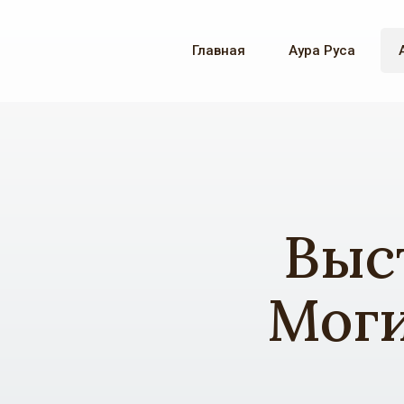
Главная
Аура Руса
Выс
Моги