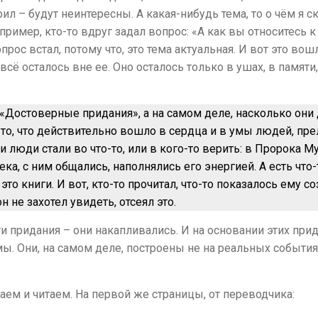
рил – будут неинтересны. А какая-нибудь тема, то о чём я
ример, кто-то вдруг задал вопрос: «А как вы относитесь к 
вопрос встал, потому что, это тема актуальная. И вот это во
 всё осталось вне ее. Оно осталось только в ушах, в памяти,
 «Достоверные придания», а на самом деле, насколько они 
о-то, что действительно вошло в сердца и в умы людей, пре
и люди стали во что-то, или в кого-то верить: в Пророка Му
ка, с ним общались, наполнялись его энергией. А есть что-
то книги. И вот, кто-то прочитал, что-то показалось ему с
н не захотел увидеть, отсеял это.
и придания – они накапливались. И на основании этих прида
ы. Они, на самом деле, построены не на реальных событиях
ваем и читаем. На первой же страницы, от переводчика: