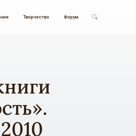
ения
Творчество
Форум
книги
сть».
.2010