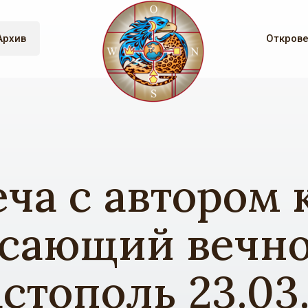
Архив
Откров
еча с автором 
сающий вечно
стополь 23.03