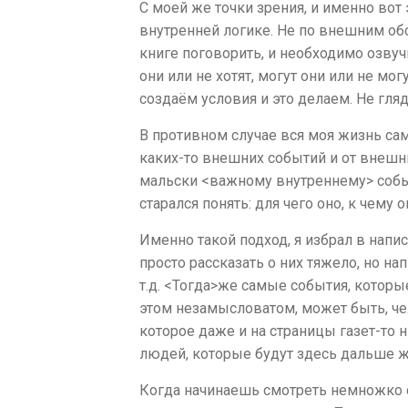
С моей же точки зрения, и именно вот
внутренней логике. Не по внешним обс
книге поговорить, и необходимо озвуч
они или не хотят, могут они или не м
создаём условия и это делаем. Не глядя
В противном случае вся моя жизнь сам
каких-то внешних событий и от внешн
мальски <важному внутреннему> собы
старался понять: для чего оно, к чему о
Именно такой подход, я избрал в напис
просто рассказать о них тяжело, но н
т.д. <Тогда>же самые события, которы
этом незамысловатом, может быть, чел
которое даже и на страницы газет-то н
людей, которые будут здесь дальше ж
Когда начинаешь смотреть немножко св