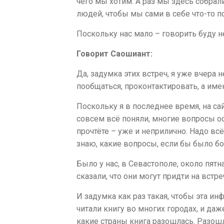
чего мы хотим. А раз мы здесь собрали
людей, чтобы мы сами в себе что-то п
Поскольку нас мало – говорить буду н
Говорит Саошиант:
Да, задумка этих встреч, я уже вчера
пообщаться, проконтактировать, а име
Поскольку я в последнее время, на сай
совсем всё поняли, многие вопросы ос
прочтёте – уже и неприлично. Надо вс
знаю, какие вопросы, если бы было бо
Было у нас, в Севастополе, около пятн
сказали, что они могут придти на встр
И задумка как раз такая, чтобы эта инф
читали книгу во многих городах, и даже
какие страны книга разошлась. Разошл