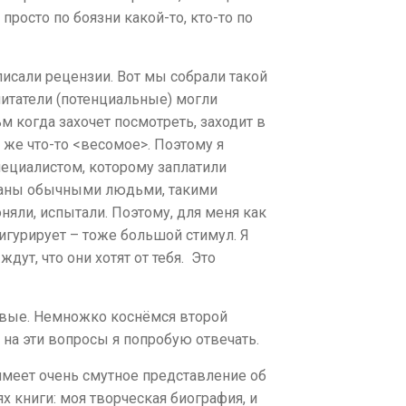
 просто по боязни какой-то, кто-то по
писали рецензии. Вот мы собрали такой
читатели (потенциальные) могли
м когда захочет посмотреть, заходит в
 же что-то <весомое>. Поэтому я
специалистом, которому заплатили
писаны обычными людьми, такими
оняли, испытали. Поэтому, для меня как
фигурирует – тоже большой стимул. Я
дут, что они хотят от тебя. Это
чевые. Немножко коснёмся второй
на эти вопросы я попробую отвечать.
 имеет очень смутное представление об
ях книги: моя творческая биография, и