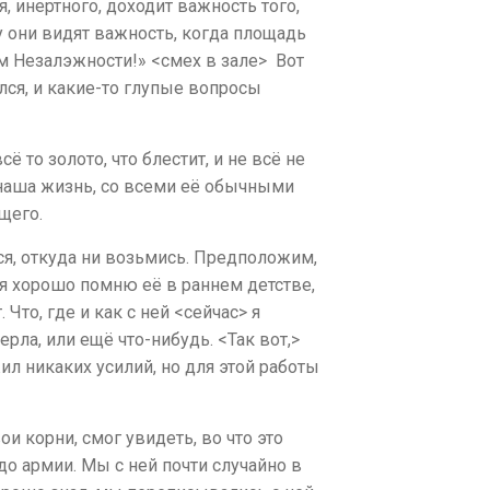
, инертного, доходит важность того,
у они видят важность, когда площадь
м Незалэжности!» <смех в зале> Вот
ался, и какие-то глупые вопросы
.
ё то золото, что блестит, и не всё не
я наша жизнь, со всеми её обычными
ущего.
ся, откуда ни возьмись. Предположим,
о я хорошо помню её в раннем детстве,
Что, где и как с ней <сейчас> я
рла, или ещё что-нибудь. <Так вот,>
л никаких усилий, но для этой работы
ои корни, смог увидеть, во что это
до армии. Мы с ней почти случайно в