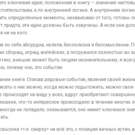
 это ключевая идея, положенная в книгу – значение настоя
тоятельствам, а по внутренней логике. А внутренняя логик
ить определённые моменты, независимо от того, готовы лю
огут придти, эти идеи должны быть озвучены. А если они до
 ни на кого.
а по себе абсурдна, нелепа, бесполезна и бессмысленна. П
их сборищ, игрищ житейских, а погружался полностью во 
тию, внешне может быть людям незначительному, я всегд
но, почему оно, это событие.
ании книги. Описав рядовые события, явления своей жизни,
аписать о них можно, когда можно подытожить, можно свои
е происходят на виду у всех, вдруг приобретают совершенно
овеке, что-то интересное происходило в течение многих ле
икогда не попадало, оказывается, оно имеет ключевое знач
ить.
ысока <т.е. сверху> на всё это, с позиции вечных истин, а