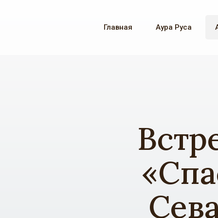
Главная
Аура Руса
Встр
«Спа
Сева