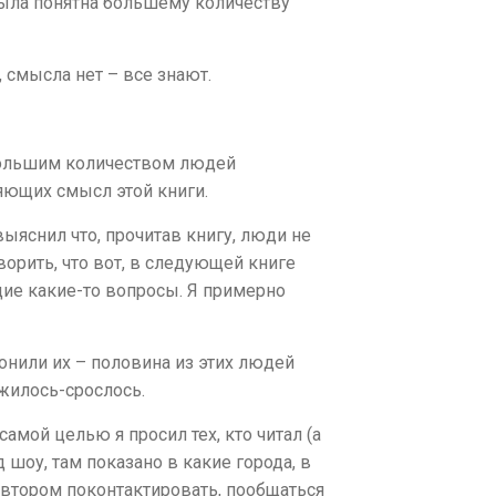
 была понятна большему количеству
 смысла нет – все знают.
с большим количеством людей
яющих смысл этой книги.
выяснил что, прочитав книгу, люди не
орить, что вот, в следующей книге
щие какие-то вопросы. Я примерно
вонили их – половина из этих людей
ложилось-срослось.
самой целью я просил тех, кто читал (а
д шоу, там показано в какие города, в
 автором поконтактировать, пообщаться