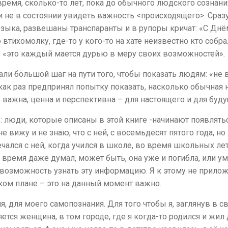
ремя, сколько-то лет, пока до обычного людского сознания
ди не в состоянии увидеть важность <происходящего>. Сраз
узыка, развешаны транспаранты и в рупоры кричат: «С Днё
о втихомолку, где-то у кого-то на хате неизвестно кто собр
 «это каждый мается дурью в меру своих возможностей»
али большой шаг на пути того, чтобы показать людям: «не вс
 я как раз предпринял попытку показать, насколько обычна
важна, ценна и перспективна – для настоящего и для буд
: люди, которые описаны в этой книге -начинают появлять
е вижу и не знаю, что с ней, с восемьдесят пятого года, н
чался с ней, когда учился в школе, во время школьных лет. 
время даже думал, может быть, она уже и погибла, или уме
возможность узнать эту информацию. Я к этому не приложи
нком плане – это на данный момент важно.
, для моего самопознания. Для того чтобы я, заглянув в св
тся женщина, в том городе, где я когда-то родился и жил 