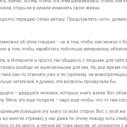
сь, значит, хотим, чтобы эта тема развивалась, чтобы она
оняли, открыли и начали изменять свою жизнь.
едолго, передаю слово автору. Представлять <его>, думаю,
 немножко об этом говорил – не в том, чтобы как можно 
нно в том, чтобы наработать побольше материалов, объясн
те, в Интернете и просто так общаюсь с людьми, для себя 
тались вообще не выясненными для них. Ну, всё время гов
ё-таки как-то отвечать уже и по горячему, на животрепещу
льше читателей, я думаю, эти вопросы прозвучали бы.
адцати – двадцати человек, которые книгу взяли. Вот, обз
ечу. Мочь это ещё полдела – надо ещё чтобы, что-то там с
ормация освещала эту книгу со всех сторон. Вот, с этой же 
 во многих странах), у нас даже по этому поводу есть слай
ось то её много, и читали её тоже многие, но конкретно с