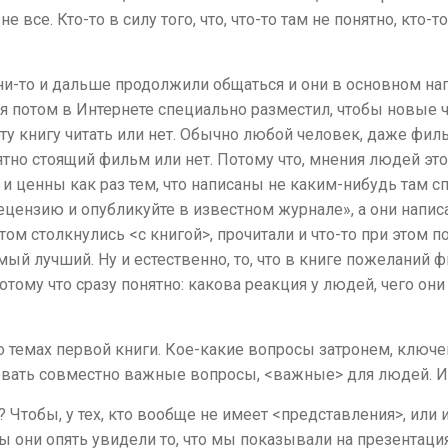
все. Кто-то в силу того, что, что-то там не понятно, кто-то
они-то и дальше продолжили общаться и они в основном на
 я потом в Интернете специально разместил, чтобы новые 
эту книгу читать или нет. Обычно любой человек, даже филь
ятно стоящий фильм или нет. Потому что, мнения людей это
, и ценны как раз тем, что написаны не каким-нибудь там 
 рецензию и опубликуйте в известном журнале», а они на
ом столкнулись <с книгой>, прочитали и что-то при этом п
амый лучший. Ну и естественно, то, что в книге пожеланий 
му что сразу понятно: какова реакция у людей, чего они ж
м о темах первой книги. Кое-какие вопросы затронем, клю
вать совместно важные вопросы, <важные> для людей. И 
? Чтобы, у тех, кто вообще не имеет <представления>, или
тобы они опять увидели то, что мы показывали на презентаци