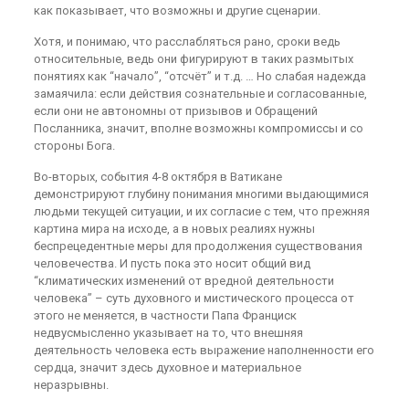
как показывает, что возможны и другие сценарии.
Хотя, и понимаю, что расслабляться рано, сроки ведь
относительные, ведь они фигурируют в таких размытых
понятиях как “начало”, “отсчёт” и т.д. … Но слабая надежда
замаячила: если действия сознательные и согласованные,
если они не автономны от призывов и Обращений
Посланника, значит, вполне возможны компромиссы и со
стороны Бога.
Во-вторых, события 4-8 октября в Ватикане
демонстрируют глубину понимания многими выдающимися
людьми текущей ситуации, и их согласие с тем, что прежняя
картина мира на исходе, а в новых реалиях нужны
беспрецедентные меры для продолжения существования
человечества. И пусть пока это носит общий вид
“климатических изменений от вредной деятельности
человека” – суть духовного и мистического процесса от
этого не меняется, в частности Папа Франциск
недвусмысленно указывает на то, что внешняя
деятельность человека есть выражение наполненности его
сердца, значит здесь духовное и материальное
неразрывны.