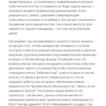
предотвращать, останавливать надвигающиеся грозные
события или хотя бы сглаживать их. Ведь задача свыше –
призвать людей к правильному реагированию. Если
реакция есть, значит, давление стимулирующей
событийности может и ослабевать. Бог может показывать
людям как своё недовольство, так и свою милость: всё
зависит от нашего поведения, – это как и в воспитании
детей.
Как вариант: мы можем увидеть начало и такого сюжета,
когда для того, чтобы священство понимало, что на их
поступки тоже есть реакция свыше и их молитвы и дела не
напрасны, грозные развязки отсрочиваются или переходят
в какую-то более мягкую форму. Почему бы и нет. Во
всяком случае, сегодня я не увидел в новостных событиях
дня ничего такого, что можно было бы считать началом
очередного витка “небесных кар”, новости лишь в том же
ключе, что были и до этого. Несмотря на то, что на
седьмую субботу, как на начало обозначены новые
неприятности. Причина была обозначена так: “Звать, но не
принимать нельзя”. Если ничего существенного не
случилось – возможно, данное событие является
признаком принятых мер: принятия зова и требований от
Бога? Как вы думаете? И это обнадеживает и радует, так