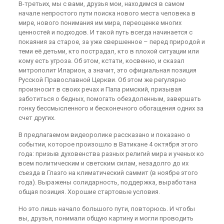
В-третьих, мы с вами, друзья мои, находимся в самом
начале непростого пути поиска нового места человека в
мире, нового понимания им мира, переоценке многих
ценностей и подходов. И такой путь всегда начинается с
покаяния за старое, за уже свершенное – перед природой и
теми её детьми, кто пострадал, кто в плохой ситуации или
кому есть угроза. Об этом, кстати, косвенно, и сказал
митрополит Иларион, а значит, это официальная позиция
Русской Православной Церкви. Об этом же регулярно
произносит в своих речах и Папа римский, призывая
заботиться о бедных, помогать обездоленным, завершать
гонку бессмысленного и бесконечного обогащения одних за
счет других.
В предлагаемом видеоролике рассказано и показано о
событии, которое произошло в Ватикане 4 октября этого
года: призыв духовенства разных религий мира и ученых ко
всем политическим и светским силам, незадолго до их
съезда в Глазго на климатический саммит (в ноябре этого
года). Выражены солидарность, поддержка, выработана
общая позиция. Хорошие стартовые условия.
Но это лишь начало большого пути, повторюсь. И чтобы
вы, друзья, понимали общую картину и могли проводить