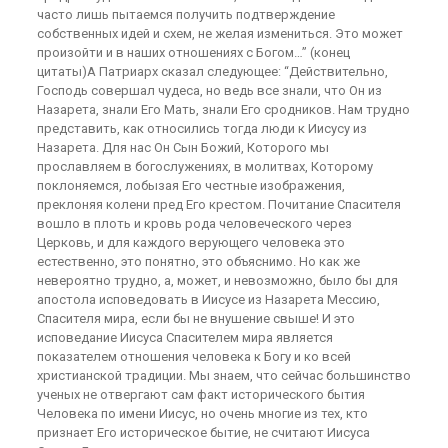
часто лишь пытаемся получить подтверждение
собственных идей и схем, не желая измениться. Это может
произойти и в наших отношениях с Богом…” (конец
цитаты)А Патриарх сказал следующее: “Действительно,
Господь совершал чудеса, но ведь все знали, что Он из
Назарета, знали Его Мать, знали Его сродников. Нам трудно
представить, как относились тогда люди к Иисусу из
Назарета. Для нас Он Сын Божий, Которого мы
прославляем в богослужениях, в молитвах, Которому
поклоняемся, лобызая Его честные изображения,
преклоняя колени пред Его крестом. Почитание Спасителя
вошло в плоть и кровь рода человеческого через
Церковь, и для каждого верующего человека это
естественно, это понятно, это объяснимо. Но как же
невероятно трудно, а, может, и невозможно, было бы для
апостола исповедовать в Иисусе из Назарета Мессию,
Спасителя мира, если бы не внушение свыше! И это
исповедание Иисуса Спасителем мира является
показателем отношения человека к Богу и ко всей
христианской традиции. Мы знаем, что сейчас большинство
ученых не отвергают сам факт исторического бытия
Человека по имени Иисус, но очень многие из тех, кто
признает Его историческое бытие, не считают Иисуса