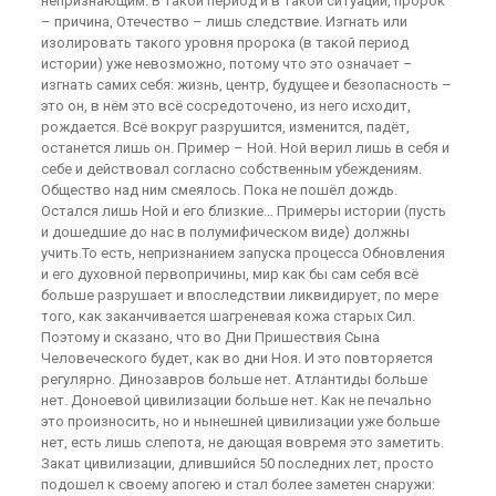
непризнающим. В такой период и в такой ситуации, пророк
– причина, Отечество – лишь следствие. Изгнать или
изолировать такого уровня пророка (в такой период
истории) уже невозможно, потому что это означает –
изгнать самих себя: жизнь, центр, будущее и безопасность –
это он, в нём это всё сосредоточено, из него исходит,
рождается. Всё вокруг разрушится, изменится, падёт,
останется лишь он. Пример – Ной. Ной верил лишь в себя и
себе и действовал согласно собственным убеждениям.
Общество над ним смеялось. Пока не пошёл дождь.
Остался лишь Ной и его близкие… Примеры истории (пусть
и дошедшие до нас в полумифическом виде) должны
учить.То есть, непризнанием запуска процесса Обновления
и его духовной первопричины, мир как бы сам себя всё
больше разрушает и впоследствии ликвидирует, по мере
того, как заканчивается шагреневая кожа старых Сил.
Поэтому и сказано, что во Дни Пришествия Сына
Человеческого будет, как во дни Ноя. И это повторяется
регулярно. Динозавров больше нет. Атлантиды больше
нет. Доноевой цивилизации больше нет. Как не печально
это произносить, но и нынешней цивилизации уже больше
нет, есть лишь слепота, не дающая вовремя это заметить.
Закат цивилизации, длившийся 50 последних лет, просто
подошел к своему апогею и стал более заметен снаружи: