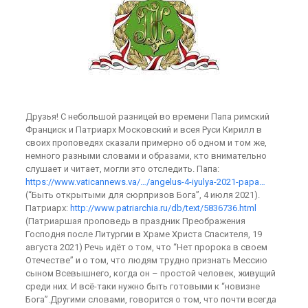
Друзья! С небольшой разницей во времени Папа римский
Франциск и Патриарх Московский и всея Руси Кирилл в
своих проповедях сказали примерно об одном и том же,
немного разными словами и образами, кто внимательно
слушает и читает, могли это отследить. Папа:
https://www.vaticannews.va/…/angelus-4-iyulya-2021-papa…
(“Быть открытыми для сюрпризов Бога”, 4 июля 2021).
Патриарх:
http://www.patriarchia.ru/db/text/5836736.html
(Патриаршая проповедь в праздник Преображения
Господня после Литургии в Храме Христа Спасителя, 19
августа 2021) Речь идёт о том, что “Нет пророка в своем
Отечестве” и о том, что людям трудно признать Мессию
сыном Всевышнего, когда он – простой человек, живущий
среди них. И всё-таки нужно быть готовыми к “новизне
Бога”.Другими словами, говорится о том, что почти всегда