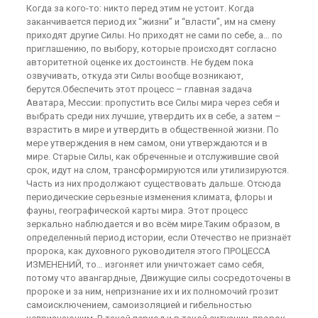
Когда за кого-то: никто перед этим не устоит. Когда
заканчивается период их “жизни” и “власти”, им на смену
приходят другие Силы. Но приходят не сами по себе, а… по
приглашению, по выбору, которые происходят согласно
авторитетной оценке их достоинств. Не будем пока
озвучивать, откуда эти Силы вообще возникают,
берутся.Обеспечить этот процесс – главная задача
Аватара, Мессии: пропустить все Силы мира через себя и
выбрать среди них лучшие, утвердить их в себе, а затем –
взрастить в мире и утвердить в общественной жизни. По
мере утверждения в нем самом, они утверждаются и в
мире. Старые Силы, как обреченные и отслужившие свой
срок, идут на слом, трансформируются или утилизируются.
Часть из них продолжают существовать дальше. Отсюда
периодические серьезные изменения климата, флоры и
фауны, географической карты мира. Этот процесс
зеркально наблюдается и во всём мире.Таким образом, в
определенный период истории, если Отечество не признаёт
пророка, как духовного руководителя этого ПРОЦЕССА
ИЗМЕНЕНИЙ, то… изгоняет или уничтожает само себя,
потому что авангардные, Движущие силы сосредоточены в
пророке и за ним, непризнание их и их полномочий грозит
самоисключением, самоизоляцией и гибельностью