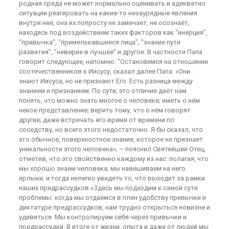
родная среда не может нормально оценивать и адекватно
ситуации реагировать на какие-то незаурядные явления
внутри неё, она их попросту не замечает, не осознаёт,
находясь под воздействием таких факторов как “инерция”,
“привычка”, “примелькавшиеся лица”, “знание пути
развития”, “неверие в лучшее” и другое. В частности Папа
говорит следующее, напомню: “Остановимся на отношении
соотечественников к Иисусу, сказал далее Папа: «Они
знают Иисуса, но не признают Его. Есть разница между
знанием и признанием. По сути, это отличие даёт нам
понять, что можно знать многое о человеке; иметь о нём
некое представление; верить тому, что о нём говорят
другие; даже встречать его время от времени по
соседству, но всего этого недостаточно. Я бы сказал, что
это обычное, поверхностное знание, которое не признает
уникальности этого человека», – пояснил Святейший Отец,
отметив, что это свойственно каждому из нас: полагая, что
мы хорошо знаем человека, мы навешиваем на него
ярлыки, и тогда нелегко увидеть то, что выходит за рамки
наших предрассудков:«Здесь мы подходим к самой сути
проблемы: когда мы отдаёмся в плен удобству привычки и
диктатуре предрассудков, нам трудно открыться новизне и
удивиться. Мы контролируем себя через привычки и
предрассудки. В итоге от жизни, опыта и даже от людей мы