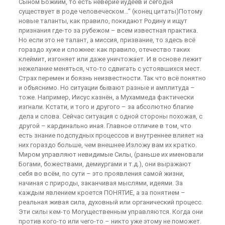
Сыном Божиим, то есть неверие иудеев и сегодня
существует в роде человеческом…” (конец цитаты)Потому
новые таланты, как правило, покидают Родину и ищут
признания где-то за рубежом – всем известная практика.
Но если это не талант, а миссия, призвание, то здесь всё
гораздо хуже и сложнее: как правило, отечество таких
клеймит, изгоняет или даже уничтожает. И в основе лежит
нежелание меняться, что-то сдвигать с устоявшихся мест.
Страх перемен и боязнь неизвестности. Так что всё понятно
и объяснимо. Но ситуации бывают разные и амплитуда –
тоже. Например, Иисус казнён, а Мухаммеда фактически
изгнали. Кстати, и того и другого – за абсолютно благие
дела и слова. Сейчас ситуация с одной стороны похожая, с
другой – кардинально иная. Главное отличие в том, что
есть знание подспудных процессов и внутреннее влияет на
них гораздо больше, чем внешнее.Изложу вам их кратко.
Миром управляют невидимые Силы, (раньше их именовали
Богами, божествами, демиургами и т.д.), они выражают
себя во всём, по сути – это проявления самой жизни,
начиная с природы, заканчивая мыслями, идеями. За
каждым явлением кроется ПОНЯТИЕ, а за понятием –
реальная живая сила, духовный или органический процесс.
Эти силы кем-то Могущественным управляются. Когда они
против кого-то или чего-то – никто уже этому не поможет.