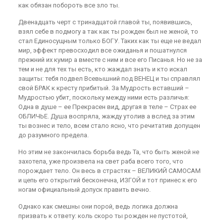
как обязан побороть все зло ты.
Двенадцать черт с тринадцатой главой ты, появившись,
взял себе в подмогу а так как ты рожден был не женой, то
стал Единосущным только БОГУ. Таких как ты еще не ведал
мир, эффект превосходил все ожиданья и пошатнулся
прежний их кумир а вместе с ним и все его Писанья. Но не за
тем и не для тех ты есть, кто жаждал знать и кто искал
защиты: тебя подвел Всевышний под ВЕНЕЦ и ты справлял
свой БРАК к кресту прибитый. За Мудрость вставший –
Мудростью убит, поскольку между ними есть различья:
Одна в душе – ее Прекрасен вид, другая в теле – Страх ее
ОБЛИЧЬЕ. Душа воспряла, жажду утолив а вслед за этим
ты вознес и тело, всем стало ясно, что речитатив допущен
до разумного предела.
Но этим не закончилась борьба ведь Та, что быть женой не
захотела, уже произвела на свет раба всего того, что
порождает тело. Он весь в страстях – ВЕЛИКИЙ САМОСАМ
и цепь его открытий бесконечна, ИЗГОЙ и тот принес к его
ногам официальный допуск править вечно.
Однако как смешны они порой, ведь логика должна
призвать к ответу: коль скоро ты рожден не пустотой,