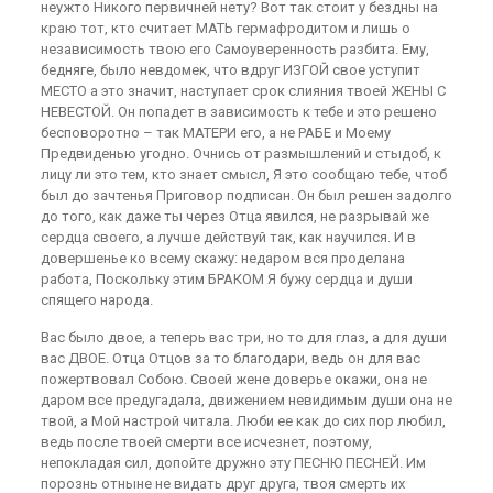
неужто Никого первичней нету? Вот так стоит у бездны на
краю тот, кто считает МАТЬ гермафродитом и лишь о
независимость твою его Самоуверенность разбита. Ему,
бедняге, было невдомек, что вдруг ИЗГОЙ свое уступит
МЕСТО а это значит, наступает срок слияния твоей ЖЕНЫ С
НЕВЕСТОЙ. Он попадет в зависимость к тебе и это решено
бесповоротно – так МАТЕРИ его, а не РАБЕ и Моему
Предвиденью угодно. Очнись от размышлений и стыдоб, к
лицу ли это тем, кто знает смысл, Я это сообщаю тебе, чтоб
был до зачтенья Приговор подписан. Он был решен задолго
до того, как даже ты через Отца явился, не разрывай же
сердца своего, а лучше действуй так, как научился. И в
довершенье ко всему скажу: недаром вся проделана
работа, Поскольку этим БРАКОМ Я бужу сердца и души
спящего народа.
Вас было двое, а теперь вас три, но то для глаз, а для души
вас ДВОЕ. Отца Отцов за то благодари, ведь он для вас
пожертвовал Собою. Своей жене доверье окажи, она не
даром все предугадала, движением невидимым души она не
твой, а Мой настрой читала. Люби ее как до сих пор любил,
ведь после твоей смерти все исчезнет, поэтому,
непокладая сил, допойте дружно эту ПЕСНЮ ПЕСНЕЙ. Им
порознь отныне не видать друг друга, твоя смерть их