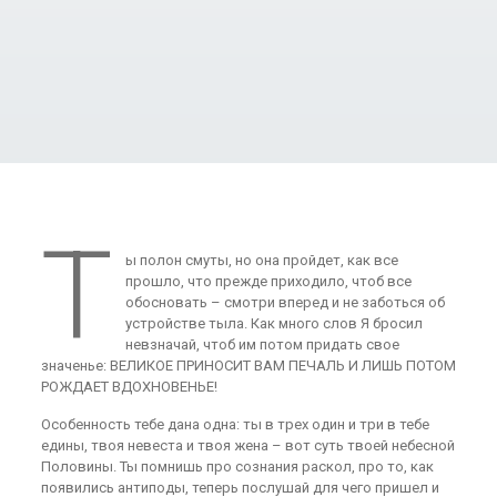
Т
ы полон смуты, но она пройдет, как все
прошло, что прежде приходило, чтоб все
обосновать – смотри вперед и не заботься об
устройстве тыла. Как много слов Я бросил
невзначай, чтоб им потом придать свое
значенье: ВЕЛИКОЕ ПРИНОСИТ ВАМ ПЕЧАЛЬ И ЛИШЬ ПОТОМ
РОЖДАЕТ ВДОХНОВЕНЬЕ!
Особенность тебе дана одна: ты в трех один и три в тебе
едины, твоя невеста и твоя жена – вот суть твоей небесной
Половины. Ты помнишь про сознания раскол, про то, как
появились антиподы, теперь послушай для чего пришел и