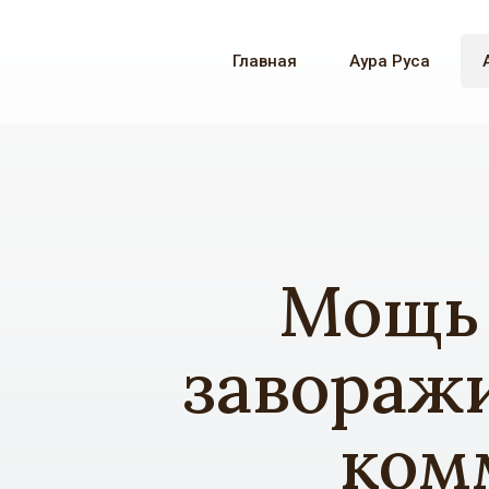
Главная
Аура Руса
Мощь 
заворажи
ком