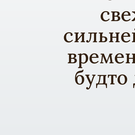
све
сильне
времен
будто