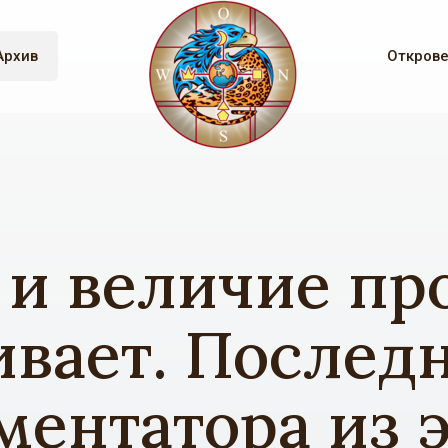
Архив
Откров
и величие пр
вает. Послед
ментатора из э