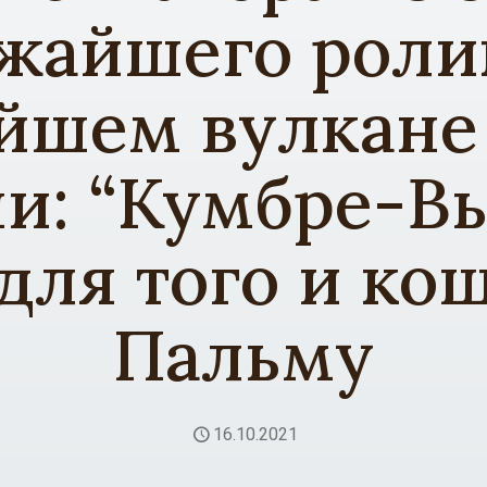
жайшего роли
йшем вулкане
и: “Кумбре-Вь
 для того и ко
Пальму
16.10.2021