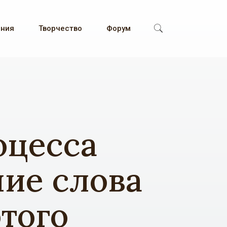
ения
Творчество
Форум
оцесса
ние слова
того