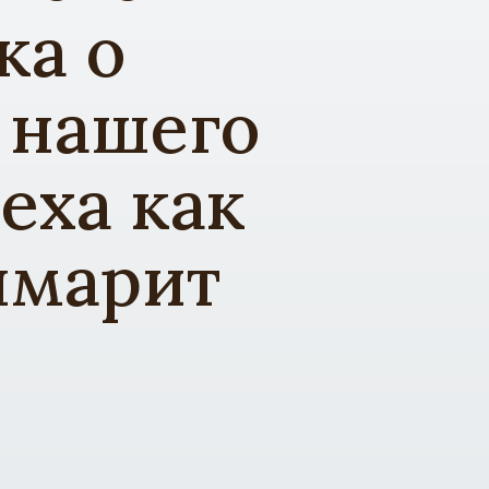
ка о
 нашего
еха как
шмарит