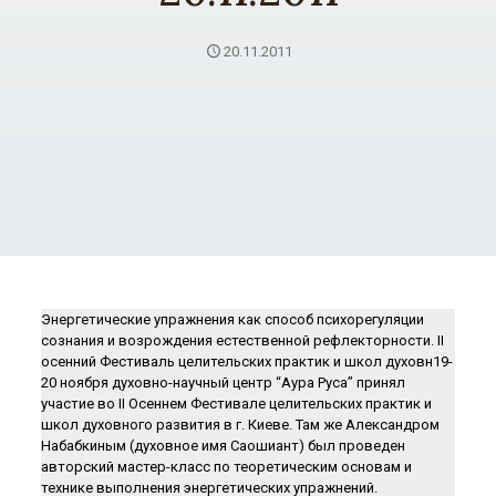
20.11.2011
Энергетические упражнения как способ психорегуляции
сознания и возрождения естественной рефлекторности. II
осенний Фестиваль целительских практик и школ духовн19-
20 ноября духовно-научный центр “Аура Руса” принял
участие во II Осеннем Фестивале целительских практик и
школ духовного развития в г. Киеве. Там же Александром
Набабкиным (духовное имя Саошиант) был проведен
авторский мастер-класс по теоретическим основам и
технике выполнения энергетических упражнений.