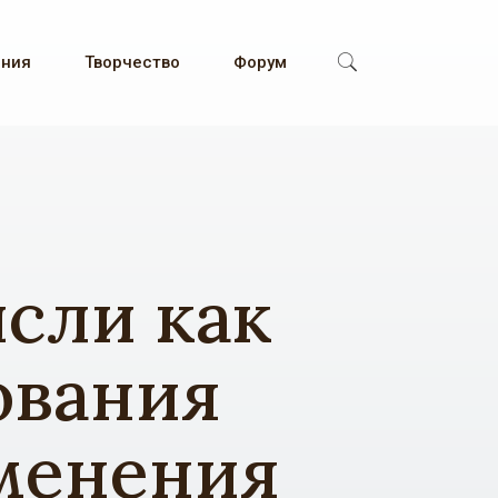
ения
Творчество
Форум
ысли как
ования
зменения