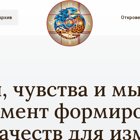
Архив
Откров
 чувства и м
мент формир
ачеств для и