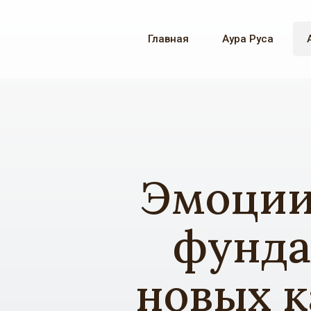
Главная
Аура Руса
Эмоции,
фунда
новых к