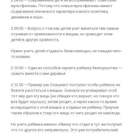
2.04.00 — Современные дети не воспринимают советские
мультфильмы. Потому что новые мультфильмы имеют
содержание эпического характера и много позитива,
динамизм и экшн.
2.09.00 – Вопрос о том как детей учат меняться тем самым
отучивая от привязанности к вещам, но приводят этим
детей в другую крайность.
Нужно учить детей отдавать безвозмездно, не ожидая чего-
то взамен.
2.10.00 — Один из способов научить ребенку бескорыстию —
сажать вместе с ним деревья.
2.12.00 — Пример как Соашиант поступал чтобы ребенок не
боялся расстаться с вещью. Сначала он уговаривал чтоб
тот ему дал эту вещь (не обещая что вернет, но говоря что
все будет хорошо), затем уходит, а через какое-то время
возвращался с этой вещью и отдавал ее ребенку. Приучая
таким образом к тому что вещь от него уходит не навсегда.
Но учить ребенка именно обмену что отдал и тут же получил
что-то другое это неправильно. Это уже потребительский