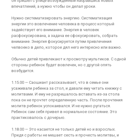
он пришел с улице возбужденный набравшись новых
впечатлений, а нужно чтобы он делал уроки.
Нужно систематизировать энергию. Систематизация
энергии это вовлечение человека в процесс который
задействует его внимание. Энергия в человек
расфокусирована, а задача ее сфокусировать, собрать
внимание. Энергия фокусируется путем привлечения
челвоеко в дело, которое дял него интересно или важно.
Обычно детей привлекают к просмотру мультиков. С одной
стороны ребенок будет вовлечен, но с другой опять
возбудится.
1.15.00 — Саошиант рассказывает, что в семье они
усаживали ребенка за стол, и давали ему читать книжку с
молитвами. И ему не разрешалось вставать из-за стола
пока он не прочтет определенную часть. После прочтения
молитв ребенок успокаивался. И не нужно ругаться.
Ребенок сам себя привел в нормальное состояние. Это
практиковалось с дочерью.
1.18.00 — Это касается не только детей но и взрослых.
Придя с работы не мешает сесть и прочесть молитвы, и