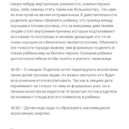
какую-нибудь виртуальную реальность, компьютерные
игры, либо самому стать таким как большинство, . Не один
из этих путей не является правильным. В действительности
родители должны объяснять ребенку, что граница между
хорошим и плохим условна, что за внешними действиями
людей стоят внутренние причины которые подталкивают
их к каким-то поступкам, и человек делающий что-то не
очень хорошее не обязательно является плохим. Объяснить
эти тонкости гораздо важнее, чем формально поделить в
глазах ребенка мир на белой и черное. Сознание ребенка
достаточное гибкое чтобы понять и усвоить такие вещи.
40.00 — О секциях. Родители хотят перепоручить воспитание
своих детей третьим лицам. Но важно смотреть кто будет
их в конечном итоге воспитывать. Так как в секциях дети
перенимают не только то чему их формально учат, но и
личные качества их педагогов. И зачастую потом родители
не понимают откуда все это появилось в ребенке.
43.00 — Детям надо куда-то сбрасывать накопившуюся
агрессивную энергию.