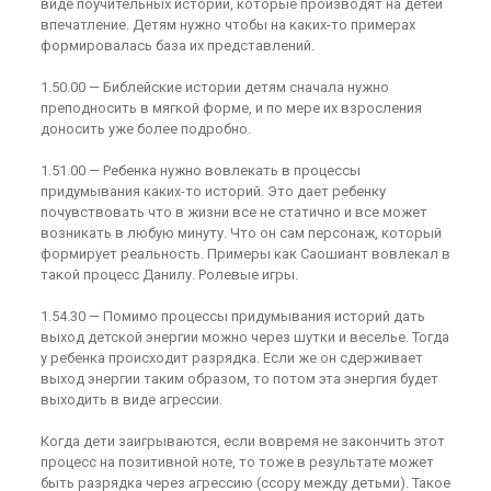
виде поучительных историй, которые производят на детей
впечатление. Детям нужно чтобы на каких-то примерах
формировалась база их представлений.
1.50.00 — Библейские истории детям сначала нужно
преподносить в мягкой форме, и по мере их взросления
доносить уже более подробно.
1.51.00 — Ребенка нужно вовлекать в процессы
придумывания каких-то историй. Это дает ребенку
почувствовать что в жизни все не статично и все может
возникать в любую минуту. Что он сам персонаж, который
формирует реальность. Примеры как Саошиант вовлекал в
такой процесс Данилу. Ролевые игры.
1.54.30 — Помимо процессы придумывания историй дать
выход детской энергии можно через шутки и веселье. Тогда
у ребенка происходит разрядка. Если же он сдерживает
выход энергии таким образом, то потом эта энергия будет
выходить в виде агрессии.
Когда дети заигрываются, если вовремя не закончить этот
процесс на позитивной ноте, то тоже в результате может
быть разрядка через агрессию (ссору между детьми). Такое