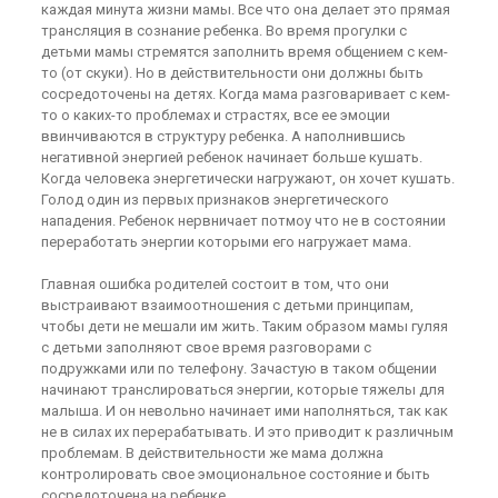
каждая минута жизни мамы. Все что она делает это прямая
трансляция в сознание ребенка. Во время прогулки с
детьми мамы стремятся заполнить время общением с кем-
то (от скуки). Но в действительности они должны быть
сосредоточены на детях. Когда мама разговаривает с кем-
то о каких-то проблемах и страстях, все ее эмоции
ввинчиваются в структуру ребенка. А наполнившись
негативной энергией ребенок начинает больше кушать.
Когда человека энергетически нагружают, он хочет кушать.
Голод один из первых признаков энергетического
нападения. Ребенок нервничает потмоу что не в состоянии
переработать энергии которыми его нагружает мама.
Главная ошибка родителей состоит в том, что они
выстраивают взаимоотношения с детьми принципам,
чтобы дети не мешали им жить. Таким образом мамы гуляя
с детьми заполняют свое время разговорами с
подружками или по телефону. Зачастую в таком общении
начинают транслироваться энергии, которые тяжелы для
малыша. И он невольно начинает ими наполняться, так как
не в силах их перерабатывать. И это приводит к различным
проблемам. В действительности же мама должна
контролировать свое эмоциональное состояние и быть
сосредоточена на ребенке.