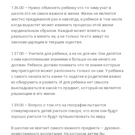
1.36.00 — Нужно объяснять ребенку что то чему учат в
школе это не самое важное в жизни. Жизнь не является
жестко придуманной раз и навсегда, и ребенок в том числе
когда вырастет может изменить процессы этой жизни
кардинальным образом. Каждый может влиять на
реальность и менять ее, а не только те кто живут по
законам царящим в текущем оществе.
1.37.00 — Учителя для ребенка, а не он для них. Они делятся
с ним накопленными знаниями и больше он им ничего не
должен. Ребенок должен понимать что те знания которые
ему пригодятся может распознать только он сам. У ребенка
с самого начала есть какие-то задатки и родителям важно
их обнаружить и развить. И для ребенка нет смысла
выкладываться в какой-то предмет, который не является
решающим в его жинзи.
1.39.00 — Вопрос о том что на географии пытаются
стимулировать детей учиться говоря, что если они будут
хорошо учиться то будут путешествовать по миру.
В школах не хватает самого важного предмета — духовно-
нравственного воспитания. На котором детям бы