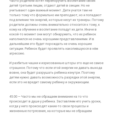
Часто родители хотят перепоручить воспитание своих
детей третьим лицам, отдают детей в секции. Но не
учитывают один важный момент. Дети учатся там не
только тому что формально им преподают, но и попадают
под влияние тех энергий, которые несут их тренеры. Потому
родители должны очень внимательно относится к тому, к
кому на обучение и воспитание попадут их дети. Иначе в
кокой-то момент они могут обнаружить, что их ребенок
наполнился не очень хорошими представлениями. И в
дальнейшем это будет порождать не очень хорошие
ситуации. Ребенок будет проявлять накопившуюся в нём
агрессию.
И разбитые чашки и изрисованные шторы это еще не самое
страшное. Потому что если этой энергии не давать выхода
вовне, она будет разрушать ребенка изнутри. Поэтому
детям нужно давать возможность разрядки этой энергии,
если это не вредит самому ребенку и окружающим.
45.00 — Часто мы не обращаем внимание на то что
происходит в душе у ребенка. Заставляем его учить уроки,
когда у него происходят какие-то свои процессы и
жизненные потрясения, на которые мы не обращаем