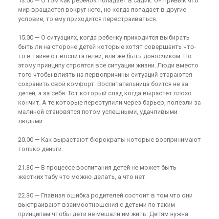
13.00 — О том как ребенок попадает в садик. Он привык что
мир вращается вокруг него, но когда попадает в другие
условие, то ему приходится перестраиваться.
15.00 — О ситуациях, когда ребенку приходится выбирать
быть ли на стороне детей которые хотят совершаить что-
то в тайне от воспитателей, или же быть доносчиком. По
этому принципу строятся все ситуации жизни. Люди вместо
того чтобы влиять на первопричины ситуаций стараются
сохранить свой комфорт. Воспитательница боится не за
детей, а за себя. Тот который слад когда вырастет плохо
кончит. А те которые переступили через барьер, полезли за
малиной становятся потом успешными, удачливыми
людьми.
20.00 — Как вырастают бюрократы которые воспринимают
только деньги.
21.30 — В процессе воспитания детей не может быть
жестких табу что можно делать, а что нет.
22.30 — Главная ошибка родителей состоит в том что они
выстраивают взаимоотношения с детьми по таким
принципам чтобы дети не мешали им жить. Детям нужна