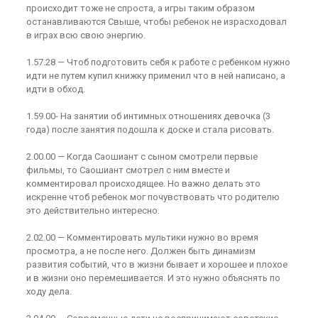
происходит тоже не спроста, а игры таким образом
останавливаются Свыше, чтобы ребенок не израсходовал
в играх всю свою энергию.
1.57.28 — Чтоб подготовить себя к работе с ребенком нужно
идти не путем купил книжку применил что в ней написано, а
идти в обход.
1.59.00- На занятии об интимных отношениях девочка (3
года) после занятия подошла к доске и стала рисовать.
2.00.00 — Когда Саошиант с сыном смотрели первые
фильмы, то Саошиант смотрел с ним вместе и
комментировал происходящее. Но важно делать это
искренне чтоб ребенок мог почувствовать что родителю
это действительно интересно.
2.02.00 — Комментировать мультики нужно во время
просмотра, а не после него. Должен быть динамизм
развития событий, что в жизни бывает и хорошее и плохое
и в жизни оно перемешивается. И это нужно объяснять по
ходу дела.