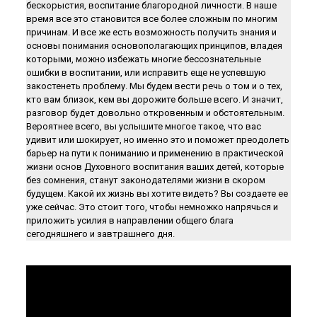
бескорыстия, воспитание благородной личности. В наше
время все это становится все более сложным по многим
причинам. И все же есть возможность получить знания и
основы понимания основополагающих принципов, владея
которыми, можно избежать многие бессознательные
ошибки в воспитании, или исправить еще не успевшую
закостенеть проблему. Мы будем вести речь о том и о тех,
кто вам близок, кем вы дорожите больше всего. И значит,
разговор будет довольно откровенным и обстоятельным.
Вероятнее всего, вы услышите многое такое, что вас
удивит или шокирует, но именно это и поможет преодолеть
барьер на пути к пониманию и применению в практической
жизни основ Духовного воспитания ваших детей, которые
без сомнения, станут законодателями жизни в скором
будущем. Какой их жизнь вы хотите видеть? Вы создаете ее
уже сейчас. Это стоит того, чтобы немножко напрячься и
приложить усилия в направлении общего блага
сегодняшнего и завтрашнего дня.