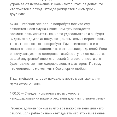
утрачивают их уважение. И начинают пытаться делать то
что хочется в обход. Отсюда рождается лицемерие и
двуличие.
57.30 — Ребенок все-равно попробует все что ему
захочется. Если ему на жизненном пути попадется
возможность испытать какие-то удовольствия и он будет
видеть что другие их получают, очень велика вероятность
того что он тоже это попробует. Единственное что его
может от этого остановить это отношение родителей. Если
он почувствует что совершая такой поступок он лишается
вашей внутренней энергетической благосклонности это
будет единственным сдерживающим фактором. Потому
что человек не может жить без энергии любви.
В дальнейшем человек находим вместо мамы жена, или
мужа вместо папы.
1.00.00 — Следует исключить возможность
неподдерживания вашего решения другими членами семьи.
Ребенок должен понимать что все важно именно для него
самого. Если ребенок начинает думать что это нам важнее