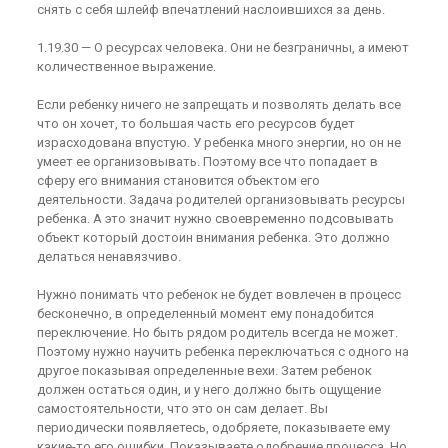
снять с себя шлейф впечатлений наслоившихся за день.
1.19.30 — О ресурсах человека. Они не безграничны, а имеют
количественное выражение.
Если ребенку ничего не запрещать и позволять делать все
что он хочет, то большая часть его ресурсов будет
израсходована впустую. У ребенка много энергии, но он не
умеет ее организовывать. Поэтому все что попадает в
сферу его внимания становится объектом его
деятельности. Задача родителей организовывать ресурсы
ребенка. А это значит нужно своевременно подсовывать
объект который достоин внимания ребенка. Это должно
делаться ненавязчиво.
Нужно понимать что ребенок не будет вовлечен в процесс
бесконечно, в определенный момент ему понадобится
переключение. Но быть рядом родитель всегда не может.
Поэтому нужно научить ребенка переключаться с одного на
другое показывая определенные вехи. Затем ребенок
должен остаться один, и у него должно быть ощущение
самостоятельности, что это он сам делает. Вы
периодически появляетесь, одобряете, показываете ему
какие-то его ошибки. Показываете одобрение процесса. Но