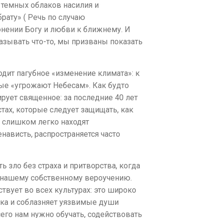
 темных облаков насилия и
рату» ( Речь по случаю
лонении Богу и любви к ближнему. И
азывать что-то, мы призваны показать
одит пагубное «изменение климата»: к
ые «угрожают Небесам». Как будто
рует священное: за последние 40 лет
тах, которые следует защищать, как
в, слишком легко находят
нависть, распространяется часто
 зло без страха и притворства, когда
ет нашему собственному вероучению.
твует во всех культурах: это широко
ка и соблазняет уязвимые души
его нам нужно обучать, содействовать