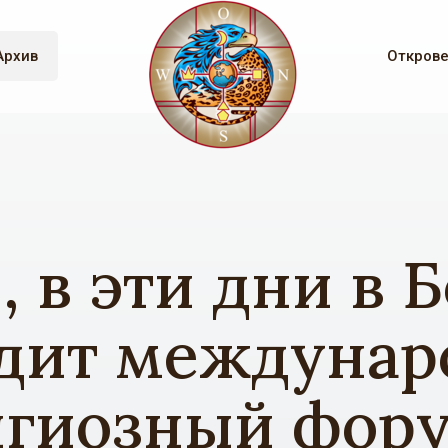
Архив
Откров
, в эти дни в 
дит междуна
гиозный фору