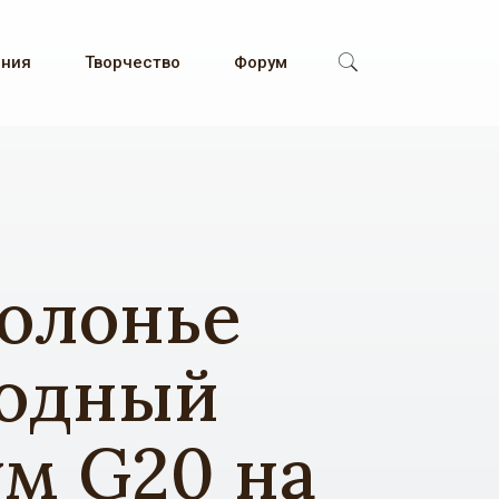
ения
Творчество
Форум
Болонье
родный
м G20 на