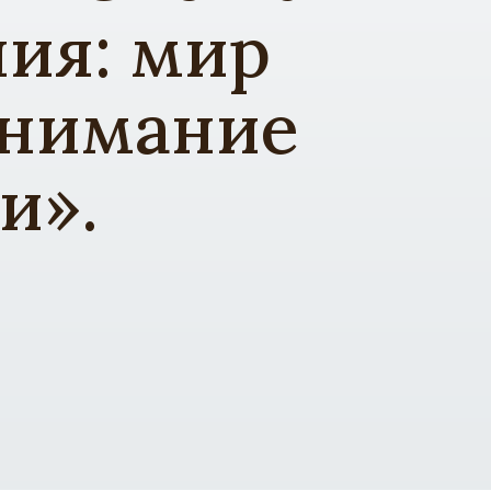
ния: мир
онимание
и».