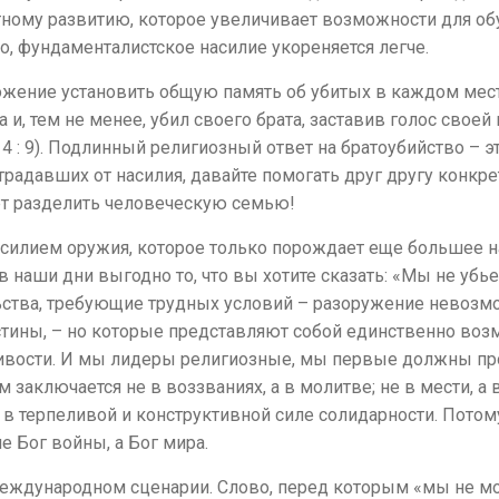
ному развитию, которое увеличивает возможности для обуч
, фундаменталистское насилие укореняется легче.
жение установить общую память об убитых в каждом мест
 и, тем не менее, убил своего брата, заставив голос своей
 4 : 9). Подлинный религиозный ответ на братоубийство – э
страдавших от насилия, давайте помогать друг другу конк
чет разделить человеческую семью!
асилием оружия, которое только порождает еще большее н
в наши дни выгодно то, что вы хотите сказать: «Мы не убь
льства, требующие трудных условий – разоружение невозм
тины, – но которые представляют собой единственно возм
дливости. И мы лидеры религиозные, мы первые должны про
м заключается не в воззваниях, а в молитве; не в мести, а 
в терпеливой и конструктивной силе солидарности. Потому
не Бог войны, а Бог мира.
еждународном сценарии. Слово, перед которым «мы не 