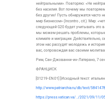
нейтральными». Повторяю: «Не нейтрал
без насилия. Вот почему мы повторяем
без других! Пусть обнаружатся часто 
мир бизнесом» (Incontro , cit.). Мир: «
следующей G20 будет учитывать это в
мы можем решать проблемы, которые п
климате и миграции. Действительно, с
этом нас рассудят молодежь и история
вас, сопровождая вас своими молитва
Рим, Сан-Джованни-ин-Латерано, 7 сен
ФРАНЦИСК
[01219-EN.01] [Исходный текст: итальян
http://www.patriarchia.ru/db/text/5841478
https://press.vatican.va/…/2021/09/11/0