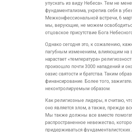
упускать из виду Небеса». Тем не ме
фундаментализма, укрепив себя в убеж
Межконфессиональной встречи, 6 марта
мы, верующие, не можем освободиться
отцовское присутствие Бога Небесног
Однако сегодня это, к сожалению, каж
пагубным изменениям, влияющим на зд
нарастает «температура» религиозност
произошло почти 3000 нападений и око
оазис святости и братства. Таким обра
финансирование. Более того, зажигател
неконтролируемым образом.
Как религиозные лидеры, я считаю, чт
оно является злом, а также, прежде в
Мы также должны все вместе помогать 
распространенное невежество, котор
придерживаться фундаменталистских л