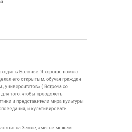
я.
оходит в Болонье. Я хорошо помню
делал его открытым, обучая граждан
., университетов» ( Встреча со
 для того, чтобы преодолеть
итики и представители мира культуры
споведания, и культивировать
братство на Земле, «мы не можем