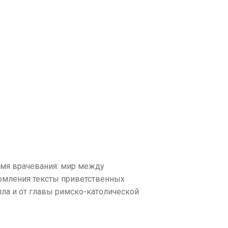
емя врачевания: мир между
омления тексты приветственных
лла и от главы римско-католической