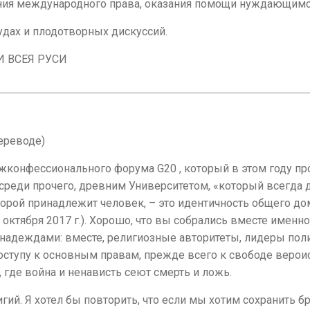
ния международного права, оказания помощи нуждающимс
дах и плодотворных дискуссий.
 ВСЕЯ РУСИ
ереводе)
конфессионального форума G20 , который в этом году пр
 среди прочего, древним Университетом, «который всегда 
оторой принадлежит человек, – это идентичность общего дом
октября 2017 г.). Хорошо, что вы собрались вместе именно
 надеждами: вместе, религиозные авторитеты, лидеры пол
доступу к основным правам, прежде всего к свободе верои
где война и ненависть сеют смерть и ложь.
гий. Я хотел бы повторить, что если мы хотим сохранить 