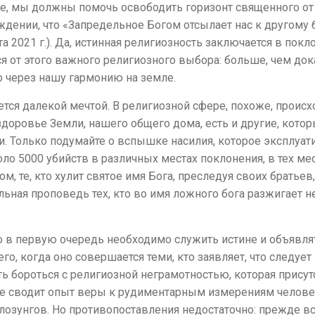
нее, мы должны помочь освободить горизонт священного от
дении, что «Запредельное Богом отсылает нас к другому б
 2021 г.). Да, истинная религиозность заключается в пок
 от этого важного религиозного выбора: больше, чем док
о через нашу гармонию на земле.
ется далекой мечтой. В религиозной сфере, похоже, происх
оровье Земли, нашего общего дома, есть и другие, котор
и. Только подумайте о вспышке насилия, которое эксплуати
ло 5000 убийств в различных местах поклонения, в тех мес
зом, те, кто хулит святое имя Бога, преследуя своих братье
ьная проповедь тех, кто во имя ложного бога разжигает не
о в первую очередь необходимо служить истине и объявлять
сего, когда оно совершается теми, кто заявляет, что следу
бороться с религиозной неграмотностью, которая присутс
ое сводит опыт веры к рудиментарным измерениям челове
озунгов. Но противопоставления недостаточно: прежде вс