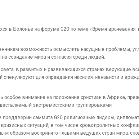
ся в Болонье на форуме G20 по теме «Время врачевания:
менникам возможность осмыслить насущные проблемы, уг
на созидание мира и согласия среди людей.
х света, в развитых и развивающихся странах верующие в
спекулируют для оправдания насилия, ненависти и вражды
 особое внимание на положение христиан в Африке, прежд
уществляемый экстремистскими группировками.
в преддверии саммита G20 религиозные лидеры, дипломат
кризисных ситуаций, в том числе кровопролитных конфлик
ым образом воспринято главами ведущих стран мира, спо