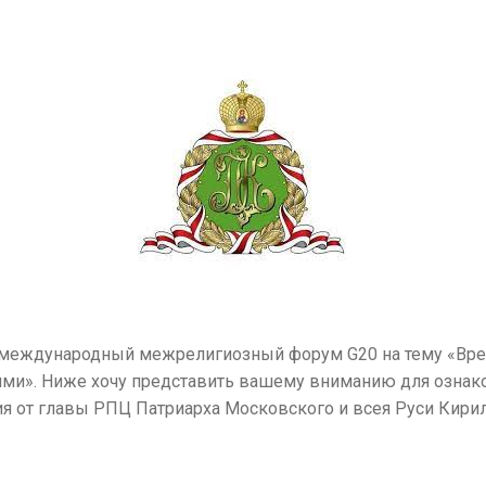
ит международный межрелигиозный форум G20 на тему «Вр
ями». Ниже хочу представить вашему вниманию для ознак
ия от главы РПЦ Патриарха Московского и всея Руси Кири