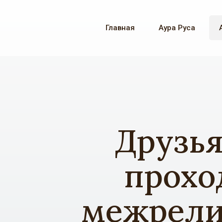
Главная
Аура Руса
Друзья
прохо
межрели