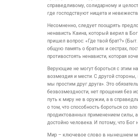
справедливому, солидарному и целост
где господствуют нищета и невежество
Несомненно, следует поощрять предло
ненависть Каина, который верил в Бога
пришел вопрос: «Где твой брат?» (Быт.
общую память о братьях и сестрах, по
противостоять ненависти, которая хо
Верующие не могут бороться с этим н
возмездия и мести. С другой стороны, 
мы простим друг друга». Это обязате
безвозмездности, нет прощения без ис
путь к миру не в оружии, а в справе
о том, что способность бороться со зло
продиктованных применением силы, а 
достойно человека. И потому, что Бог 
Мир – ключевое слово в нынешнем м