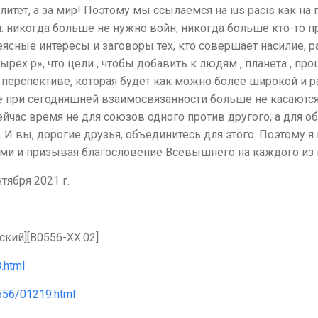
итет, а за мир! Поэтому мы ссылаемся на ius pacis как н
: никогда больше не нужно войн, никогда больше кто-то п
неясные интересы и заговоры тех, кто совершает насилие, 
четырех р», что цели , чтобы добавить к людям , планета , п
 перспективе, которая будет как можно более широкой и р
ри сегодняшней взаимосвязанности больше не касаются к
ейчас время не для союзов одного против другого, а для 
. И вы, дорогие друзья, объединитесь для этого. Поэтому 
ми и призывая благословение Всевышнего на каждого из 
тября 2021 г.
ский][B0556-XX.02]
.html
556/01219.html