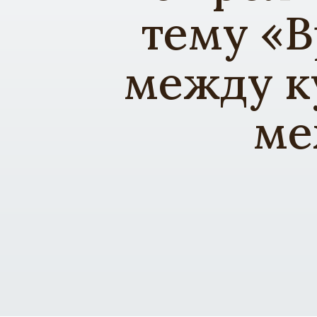
тему «В
между к
ме