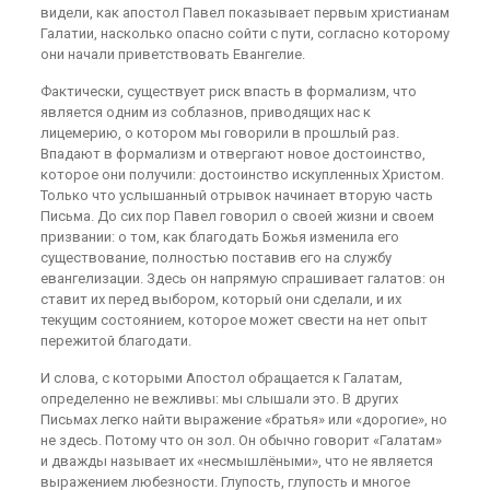
видели, как апостол Павел показывает первым христианам
Галатии, насколько опасно сойти с пути, согласно которому
они начали приветствовать Евангелие.
Фактически, существует риск впасть в формализм, что
является одним из соблазнов, приводящих нас к
лицемерию, о котором мы говорили в прошлый раз.
Впадают в формализм и отвергают новое достоинство,
которое они получили: достоинство искупленных Христом.
Только что услышанный отрывок начинает вторую часть
Письма. До сих пор Павел говорил о своей жизни и своем
призвании: о том, как благодать Божья изменила его
существование, полностью поставив его на службу
евангелизации. Здесь он напрямую спрашивает галатов: он
ставит их перед выбором, который они сделали, и их
текущим состоянием, которое может свести на нет опыт
пережитой благодати.
И слова, с которыми Апостол обращается к Галатам,
определенно не вежливы: мы слышали это. В других
Письмах легко найти выражение «братья» или «дорогие», но
не здесь. Потому что он зол. Он обычно говорит «Галатам»
и дважды называет их «несмышлёными», что не является
выражением любезности. Глупость, глупость и многое