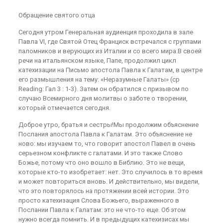
Обращение святого отца
Сегодня утром Генеральная аудиенция проходила в зале
Павла VI, где Святой Отец Франциск встречался с группами
паломников и верующих из Италии и со всего мира.В своей
речи на итальянском языке, Папе, продолжил цикл
катехизации на Письмо апостола Павла к Галатам, в центре
его размышления на тему: «Неразумные Галаты» (ср
Reading: Гал 3 : 1-3). Затем он обратился с призывом по
случаю Всемирного дня молитвы о заботе о творении,
который отмечается сегодня.
Доброе утро, братья и сестры!Мы продолжим объяснение
Послания апостола Павла к Галатам. Это объяснение не
ново: мы изучаем то, что говорит апостол Павел в очень
серьезном конфликте с галатами. И это также Слово
Божье, потому что оно вошло в Библию. Это не вещи,
которые кто-то изобретает: нет. Это случилось в то время
и может повториться вновь. И действительно, мы видели,
что это повторялось на протяжении всей истории. Это
просто катехизация Слова Божьего, выраженного в
Послании Павла к Галатам: это не что-то еще. Об этом
нужно всегда помнить. И в предыдущих катехизисах мы