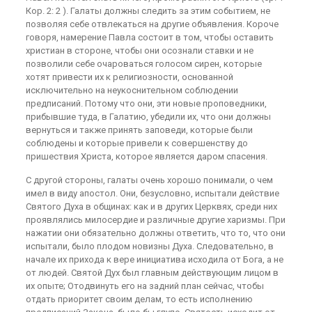
Кор. 2: 2 ). Галаты должны следить за этим событием, не
позволяя себе отвлекаться на другие объявления. Короче
говоря, намерение Павла состоит в том, чтобы оставить
христиан в стороне, чтобы они осознали ставки и не
позволили себе очароваться голосом сирен, которые
хотят привести их к религиозности, основанной
исключительно на неукоснительном соблюдении
предписаний. Потому что они, эти новые проповедники,
прибывшие туда, в Галатию, убедили их, что они должны
вернуться и также принять заповеди, которые были
соблюдены и которые привели к совершенству до
пришествия Христа, которое является даром спасения.
С другой стороны, галаты очень хорошо понимали, о чем
имел в виду апостол. Они, безусловно, испытали действие
Святого Духа в общинах: как и в других Церквях, среди них
проявлялись милосердие и различные другие харизмы. При
нажатии они обязательно должны ответить, что то, что они
испытали, было плодом новизны Духа. Следовательно, в
начале их прихода к вере инициатива исходила от Бога, а не
от людей. Святой Дух был главным действующим лицом в
их опыте; Отодвинуть его на задний план сейчас, чтобы
отдать приоритет своим делам, то есть исполнению