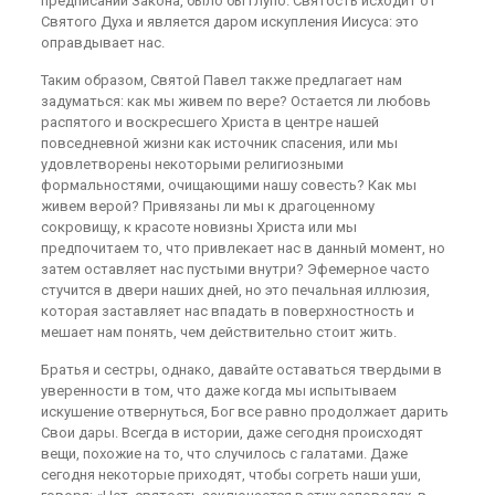
предписаний Закона, было бы глупо. Святость исходит от
Святого Духа и является даром искупления Иисуса: это
оправдывает нас.
Таким образом, Святой Павел также предлагает нам
задуматься: как мы живем по вере? Остается ли любовь
распятого и воскресшего Христа в центре нашей
повседневной жизни как источник спасения, или мы
удовлетворены некоторыми религиозными
формальностями, очищающими нашу совесть? Как мы
живем верой? Привязаны ли мы к драгоценному
сокровищу, к красоте новизны Христа или мы
предпочитаем то, что привлекает нас в данный момент, но
затем оставляет нас пустыми внутри? Эфемерное часто
стучится в двери наших дней, но это печальная иллюзия,
которая заставляет нас впадать в поверхностность и
мешает нам понять, чем действительно стоит жить.
Братья и сестры, однако, давайте оставаться твердыми в
уверенности в том, что даже когда мы испытываем
искушение отвернуться, Бог все равно продолжает дарить
Свои дары. Всегда в истории, даже сегодня происходят
вещи, похожие на то, что случилось с галатами. Даже
сегодня некоторые приходят, чтобы согреть наши уши,