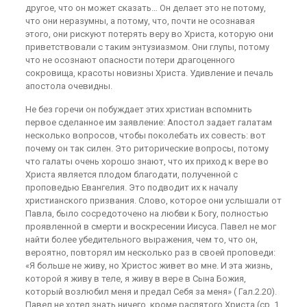
другое, что он может сказать… Он делает это не потому,
что они неразумны, а потому, что, почти не осознавая
этого, они рискуют потерять веру во Христа, которую они
приветствовали с таким энтузиазмом. Они глупы, потому
что не осознают опасности потери драгоценного
сокровища, красоты новизны Христа. Удивление и печаль
апостола очевидны.
Не без горечи он побуждает этих христиан вспомнить
первое сделанное им заявление: Апостол задает галатам
несколько вопросов, чтобы поколебать их совесть: вот
почему он так силен. Это риторические вопросы, потому
что галаты очень хорошо знают, что их приход к вере во
Христа является плодом благодати, полученной с
проповедью Евангелия. Это подводит их к началу
христианского призвания. Слово, которое они услышали от
Павла, было сосредоточено на любви к Богу, полностью
проявленной в смерти и воскресении Иисуса. Павел не мог
найти более убедительного выражения, чем то, что он,
вероятно, повторял им несколько раз в своей проповеди:
«Я больше не живу, но Христос живет во мне. И эта жизнь,
которой я живу в теле, я живу в вере в Сына Божия,
который возлюбил меня и предал Себя за меня» ( Гал.2.20).
Павел не хотел знать ничего, кроме распятого Христа (ср. 1