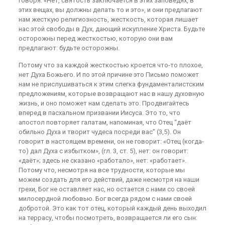
говоря: «Нет, святость заключается в этих заповедях, в
этих вещах, вы должны делать то и это», и они предлагают
нам жесткую религиозность, жесткость, которая лишает
нас этой свободы в Дух, дающий искупление Христа. Будьте
осторожны перед жесткостью, которую они вам
предлагают: будьте осторожны.
Потому что за каждой жесткостью кроется что-то плохое,
нет Духа Божьего. И по этой причине это Письмо поможет
нам не прислушиваться к этим слегка фундаменталистским
предложениям, которые возвращают нас в нашу духовную
жизнь, и оно поможет нам сделать это. Продвигайтесь
вперед в пасхальном призвании Иисуса. Это то, что
апостол повторяет галатам, напоминая, что Отец “даёт
обильно Духа и творит чудеса посреди вас” (3,5). Он
говорит в настоящем времени, он не говорит: «Отец (когда-
то) дал Духа с избытком», (гл. 3, ст. 5), нет: он говорит:
«даёт»; здесь не сказано «работало», нет: «работает».
Потому что, несмотря на все трудности, которые мы
можем создать для его действий, даже несмотря на наши
грехи, Бог не оставляет нас, но остается с нами со своей
милосердной любовью. Бог всегда рядом с нами своей
добротой. Это как тот отец, который каждый день выходил
на террасу, чтобы посмотреть, возвращается ли его сын: