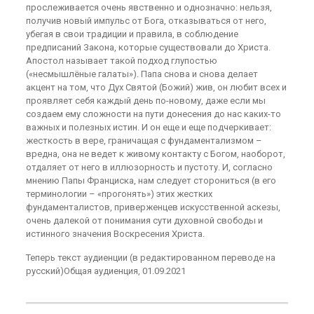
прослеживается очень явственно и однозначно: нельзя,
получив новый импульс от Бога, отказываться от него,
убегая в свои традиции и правила, в соблюдение
предписаний Закона, которые существовали до Христа.
Апостол называет такой подход глупостью
(«несмышлёные галаты»). Папа снова и снова делает
акцент на том, что Дух Святой (Божий) жив, он любит всех и
проявляет себя каждый день по-новому, даже если мы
создаем ему сложности на пути донесения до нас каких-то
важных и полезных истин. И он еще и еще подчеркивает:
жесткость в вере, граничащая с фундаментализмом –
вредна, она не ведет к живому контакту с Богом, наоборот,
отдаляет от него в иллюзорность и пустоту. И, согласно
мнению Папы Франциска, нам следует сторониться (в его
терминологии – «прогонять») этих жестких
фундаменталистов, приверженцев искусственной аскезы,
очень далекой от понимания сути духовной свободы и
истинного значения Воскресения Христа.
Теперь текст аудиенции (в редактированном переводе на
русский)Общая аудиенция, 01.09.2021