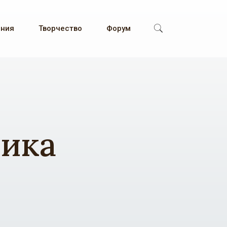
ения
Творчество
Форум
тика