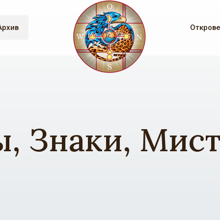
Архив
Откров
, Знаки, Мис